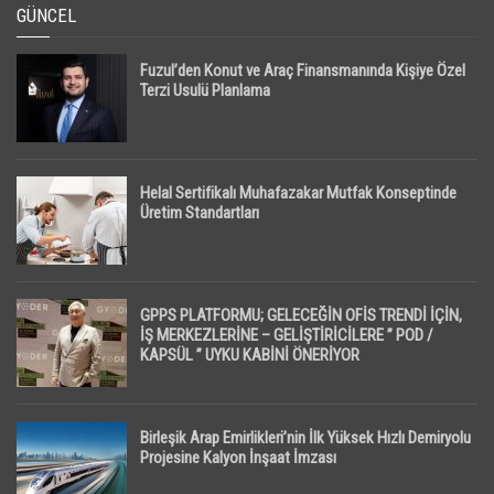
GÜNCEL
Fuzul’den Konut ve Araç Finansmanında Kişiye Özel
Terzi Usulü Planlama
Helal Sertifikalı Muhafazakar Mutfak Konseptinde
Üretim Standartları
GPPS PLATFORMU; GELECEĞİN OFİS TRENDİ İÇİN,
İŞ MERKEZLERİNE – GELİŞTİRİCİLERE ” POD /
KAPSÜL ” UYKU KABİNİ ÖNERİYOR
Birleşik Arap Emirlikleri’nin İlk Yüksek Hızlı Demiryolu
Projesine Kalyon İnşaat İmzası