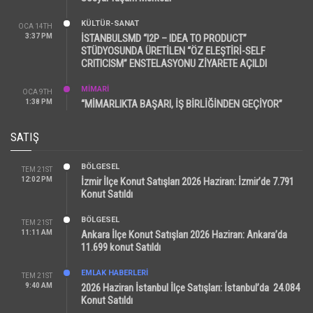
KÜLTÜR-SANAT
OCA 14TH
3:37 PM
İSTANBULSMD “I2P – IDEA TO PRODUCT”
STÜDYOSUNDA ÜRETİLEN “ÖZ ELEŞTİRİ-SELF
CRITICISM” ENSTELASYONU ZİYARETE AÇILDI
MİMARİ
OCA 9TH
1:38 PM
“MİMARLIKTA BAŞARI, İŞ BİRLİĞİNDEN GEÇİYOR”
SATIŞ
BÖLGESEL
TEM 21ST
12:02 PM
İzmir İlçe Konut Satışları 2026 Haziran: İzmir’de 7.791
Konut Satıldı
BÖLGESEL
TEM 21ST
11:11 AM
Ankara İlçe Konut Satışları 2026 Haziran: Ankara’da
11.699 konut Satıldı
EMLAK HABERLERI
TEM 21ST
9:40 AM
2026 Haziran İstanbul İlçe Satışları: İstanbul’da 24.084
Konut Satıldı