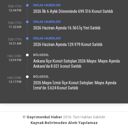
EMLAK HABERLERI
TEM 17TH
12:44 PM
2026 İlk 6 Aylık Döneminde 699.516 Konut Satıldı
EMLAK HABERLERI
TEM 17TH
11:22 AM
2026 Haziran Ayında 16.565 İş Yeri Satıldı
EMLAK HABERLERI
TEM 17TH
10:31 AM
2026 Haziran Ayında 129.979 Konut Satıldı
BÖLGESEL
HAZ 23RD
12:59 PM
Ankara İlçe Konut Satışları 2026 Mayıs: Mayıs Ayında
Ankara’da 8.021 konut Satıldı
BÖLGESEL
HAZ 23RD
12:17 PM
2026 Mayıs İzmir İlçe Konut Satışları: Mayıs Ayında
İzmir’de 5.624 Konut Satıldı
©
Gayrimenkul Haber
2016. Tüm Hakları Saklıdır.
Kaynak Belirtmeden Alıntı Yapılamaz