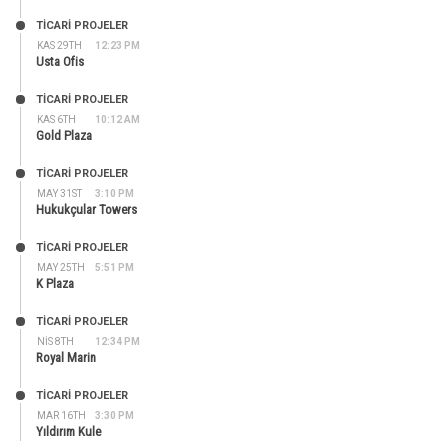
TİCARİ PROJELER
KAS 29TH
12:23 PM
Usta Ofis
TİCARİ PROJELER
KAS 6TH
10:12 AM
Gold Plaza
TİCARİ PROJELER
MAY 31ST
3:10 PM
Hukukçular Towers
TİCARİ PROJELER
MAY 25TH
5:51 PM
K Plaza
TİCARİ PROJELER
NIS 8TH
12:34 PM
Royal Marin
TİCARİ PROJELER
MAR 16TH
3:30 PM
Yıldırım Kule