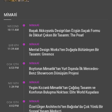
MIMARI
MİMARİ
NIS 22ND
10:11 AM
Başak Akkoyunlu Design’dan Özgün Saçak Formu
ile Dikkat Çeken Bir Tasarım: The Pearl
MİMARİ
ŞUB 6TH
11:39 AM
Mental Design Works’ten Doğayla Bütünleşen Bir
Tasarım: Greenox
MİMARİ
OCA 12TH
6:53 PM
Boytorun Mimarlık’tan Yurt Dışında İlk Mercedes-
Benz Showroom Dönüşüm Projesi
MİMARİ
NIS 16TH
1:29 PM
Yeşim Kozanlı Mimarlık’tan Çağdaş Tasarım ve
Konforun Buluşma Noktası: Elite World Kuşadası
MİMARİ
OCA 15TH
4:02 PM
Özer\Ürger Architects’ten Bağcılar’da Çok Yönlü Bir
Sosyal Yaşam Merkezi