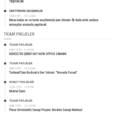
TAŞIYACAK
SEKTÖRDEN GELIŞMELER
TEM 31ST
10:12 AM
Miras kalan ev ve tarım arazilerinde yeni dönem: İlk ihale artık sadece
mirasçılar arasında yapılacak
TICARI PROJELER
TİCARİ PROJELER
HAZ 12TH
5:14 PM
DENİZLİ’DE ŞİMDİ SKY NOW OFFICE ZAMANI
TİCARİ PROJELER
ARA 10TH
10:52 AM
Turkmall’dan Bodrum’a Dev Yatırım: “Novada Forum”
KONUT PROJELERI
OCA 12TH
1:39 PM
Mistral İzmir
TİCARİ PROJELER
ARA 10TH
12:14 PM
Plaza Görünümlü Sanayi Projesi: Modern Sanayi Merkezi