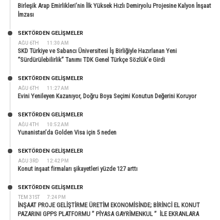
Birleşik Arap Emirlikleri’nin İlk Yüksek Hızlı Demiryolu Projesine Kalyon İnşaat
İmzası
SEKTÖRDEN GELIŞMELER
AĞU 6TH
11:30 AM
SKD Türkiye ve Sabancı Üniversitesi İş Birliğiyle Hazırlanan Yeni
“Sürdürülebilirlik” Tanımı TDK Genel Türkçe Sözlük’e Girdi
SEKTÖRDEN GELIŞMELER
AĞU 6TH
11:27 AM
Evini Yenileyen Kazanıyor, Doğru Boya Seçimi Konutun Değerini Koruyor
SEKTÖRDEN GELIŞMELER
AĞU 4TH
10:52 AM
Yunanistan’da Golden Visa için 5 neden
SEKTÖRDEN GELIŞMELER
AĞU 3RD
12:42 PM
Konut inşaat firmaları şikayetleri yüzde 127 arttı
SEKTÖRDEN GELIŞMELER
TEM 31ST
7:24 PM
İNŞAAT PROJE GELİŞTİRME ÜRETİM EKONOMİSİNDE; BİRİNCİ EL KONUT
PAZARINI GPPS PLATFORMU ” PİYASA GAYRİMENKUL ” İLE EKRANLARA