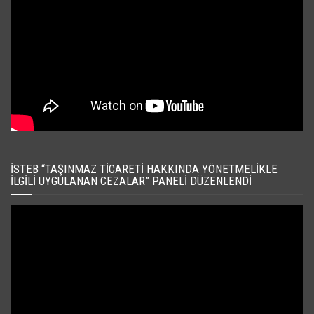
İSTEB “TAŞINMAZ TICARETI HAKKINDA YÖNETMELIKLE
İLGILI UYGULANAN CEZALAR” PANELI DÜZENLENDI