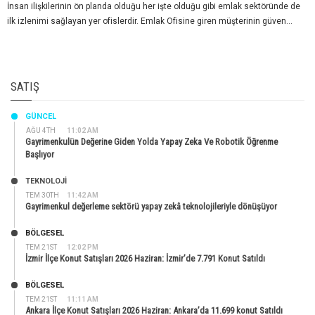
İnsan ilişkilerinin ön planda olduğu her işte olduğu gibi emlak sektöründe de
ilk izlenimi sağlayan yer ofislerdir. Emlak Ofisine giren müşterinin güven...
SATIŞ
GÜNCEL
AĞU 4TH
11:02 AM
Gayrimenkulün Değerine Giden Yolda Yapay Zeka Ve Robotik Öğrenme
Başlıyor
TEKNOLOJİ
TEM 30TH
11:42 AM
Gayrimenkul değerleme sektörü yapay zekâ teknolojileriyle dönüşüyor
BÖLGESEL
TEM 21ST
12:02 PM
İzmir İlçe Konut Satışları 2026 Haziran: İzmir’de 7.791 Konut Satıldı
BÖLGESEL
TEM 21ST
11:11 AM
Ankara İlçe Konut Satışları 2026 Haziran: Ankara’da 11.699 konut Satıldı