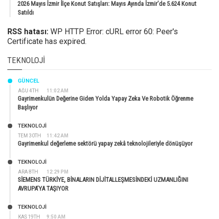
2026 Mayıs İzmir İlçe Konut Satışları: Mayıs Ayında İzmir’de 5.624 Konut
Satıldı
RSS hatası:
WP HTTP Error: cURL error 60: Peer's
Certificate has expired.
TEKNOLOJI
GÜNCEL
AĞU 4TH
11:02 AM
Gayrimenkulün Değerine Giden Yolda Yapay Zeka Ve Robotik Öğrenme
Başlıyor
TEKNOLOJİ
TEM 30TH
11:42 AM
Gayrimenkul değerleme sektörü yapay zekâ teknolojileriyle dönüşüyor
TEKNOLOJİ
ARA 8TH
12:29 PM
SİEMENS TÜRKİYE, BİNALARIN DİJİTALLEŞMESİNDEKİ UZMANLIĞINI
AVRUPA’YA TAŞIYOR
TEKNOLOJİ
KAS 19TH
9:50 AM