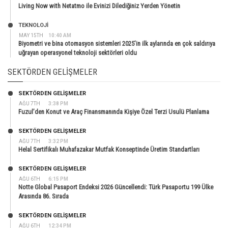
Living Now with Netatmo ile Evinizi Dilediğiniz Yerden Yönetin
TEKNOLOJİ
MAY 15TH
10:40 AM
Biyometri ve bina otomasyon sistemleri 2025’in ilk aylarında en çok saldırıya
uğrayan operasyonel teknoloji sektörleri oldu
SEKTÖRDEN GELIŞMELER
SEKTÖRDEN GELIŞMELER
AĞU 7TH
3:38 PM
Fuzul’den Konut ve Araç Finansmanında Kişiye Özel Terzi Usulü Planlama
SEKTÖRDEN GELIŞMELER
AĞU 7TH
3:32 PM
Helal Sertifikalı Muhafazakar Mutfak Konseptinde Üretim Standartları
SEKTÖRDEN GELIŞMELER
AĞU 6TH
6:15 PM
Notte Global Pasaport Endeksi 2026 Güncellendi: Türk Pasaportu 199 Ülke
Arasında 86. Sırada
SEKTÖRDEN GELIŞMELER
AĞU 6TH
12:34 PM