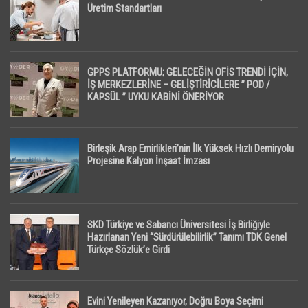
Üretim Standartları
GPPS PLATFORMU; GELECEĞİN OFİS TRENDİ İÇİN,
İŞ MERKEZLERİNE – GELİŞTİRİCİLERE ” POD /
KAPSÜL ” UYKU KABİNİ ÖNERİYOR
Birleşik Arap Emirlikleri’nin İlk Yüksek Hızlı Demiryolu
Projesine Kalyon İnşaat İmzası
SKD Türkiye ve Sabancı Üniversitesi İş Birliğiyle
Hazırlanan Yeni “Sürdürülebilirlik” Tanımı TDK Genel
Türkçe Sözlük’e Girdi
Evini Yenileyen Kazanıyor, Doğru Boya Seçimi