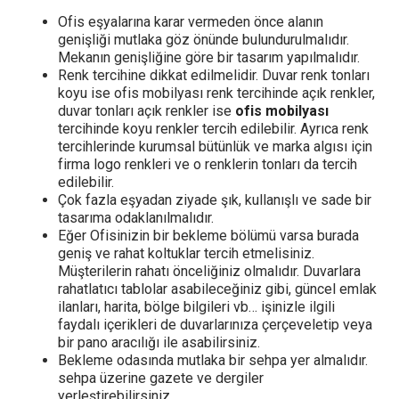
Ofis eşyalarına karar vermeden önce alanın
genişliği mutlaka göz önünde bulundurulmalıdır.
Mekanın genişliğine göre bir tasarım yapılmalıdır.
Renk tercihine dikkat edilmelidir. Duvar renk tonları
koyu ise ofis mobilyası renk tercihinde açık renkler,
duvar tonları açık renkler ise
ofis mobilyası
tercihinde koyu renkler tercih edilebilir. Ayrıca renk
tercihlerinde kurumsal bütünlük ve marka algısı için
firma logo renkleri ve o renklerin tonları da tercih
edilebilir.
Çok fazla eşyadan ziyade şık, kullanışlı ve sade bir
tasarıma odaklanılmalıdır.
Eğer Ofisinizin bir bekleme bölümü varsa burada
geniş ve rahat koltuklar tercih etmelisiniz.
Müşterilerin rahatı önceliğiniz olmalıdır. Duvarlara
rahatlatıcı tablolar asabileceğiniz gibi, güncel emlak
ilanları, harita, bölge bilgileri vb… işinizle ilgili
faydalı içerikleri de duvarlarınıza çerçeveletip veya
bir pano aracılığı ile asabilirsiniz.
Bekleme odasında mutlaka bir sehpa yer almalıdır.
sehpa üzerine gazete ve dergiler
yerleştirebilirsiniz.