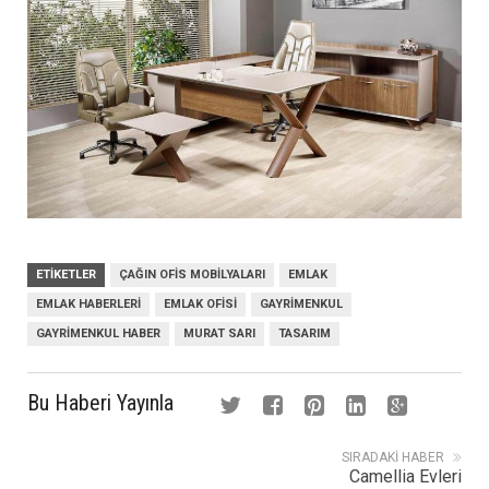
ETIKETLER
ÇAĞIN OFIS MOBILYALARI
EMLAK
EMLAK HABERLERI
EMLAK OFISI
GAYRIMENKUL
GAYRIMENKUL HABER
MURAT SARI
TASARIM
Bu Haberi Yayınla
SIRADAKI HABER
Camellia Evleri