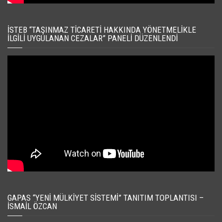
İSTEB “TAŞINMAZ TICARETI HAKKINDA YÖNETMELIKLE
İLGILI UYGULANAN CEZALAR” PANELI DÜZENLENDI
GAPAS “YENI MÜLKIYET SISTEMI” TANITIM TOPLANTISI –
İSMAIL ÖZCAN