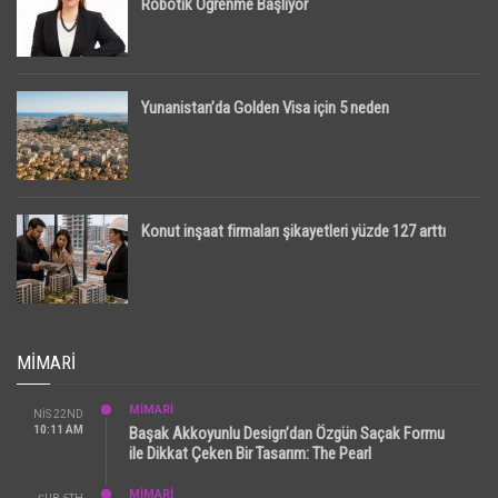
Robotik Öğrenme Başlıyor
Yunanistan’da Golden Visa için 5 neden
Konut inşaat firmaları şikayetleri yüzde 127 arttı
MIMARI
MİMARİ
NIS 22ND
10:11 AM
Başak Akkoyunlu Design’dan Özgün Saçak Formu
ile Dikkat Çeken Bir Tasarım: The Pearl
MİMARİ