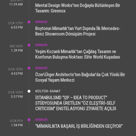
ŞUB 6TH
11:39 AM
Mental Design Works’ten Doğayla Bütünleşen Bir
Tasarım: Greenox
MİMARİ
OCA 12TH
6:53 PM
Boytorun Mimarlık’tan Yurt Dışında İlk Mercedes-
Benz Showroom Dönüşüm Projesi
MİMARİ
NIS 16TH
1:29 PM
Yeşim Kozanlı Mimarlık’tan Çağdaş Tasarım ve
Konforun Buluşma Noktası: Elite World Kuşadası
MİMARİ
OCA 15TH
4:02 PM
Özer\Ürger Architects’ten Bağcılar’da Çok Yönlü Bir
Sosyal Yaşam Merkezi
KÜLTÜR-SANAT
OCA 14TH
3:37 PM
İSTANBULSMD “I2P – IDEA TO PRODUCT”
STÜDYOSUNDA ÜRETİLEN “ÖZ ELEŞTİRİ-SELF
CRITICISM” ENSTELASYONU ZİYARETE AÇILDI
MİMARİ
OCA 9TH
1:38 PM
“MİMARLIKTA BAŞARI, İŞ BİRLİĞİNDEN GEÇİYOR”