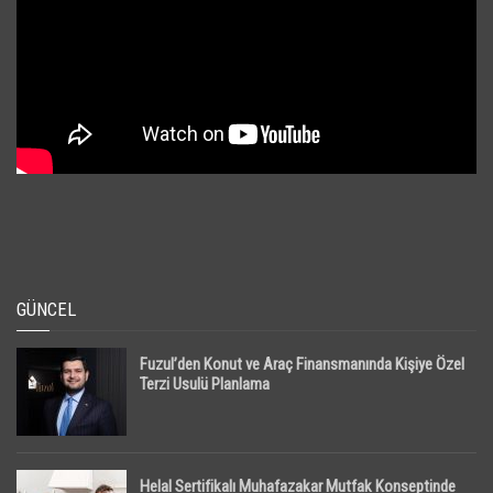
GÜNCEL
Fuzul’den Konut ve Araç Finansmanında Kişiye Özel
Terzi Usulü Planlama
Helal Sertifikalı Muhafazakar Mutfak Konseptinde