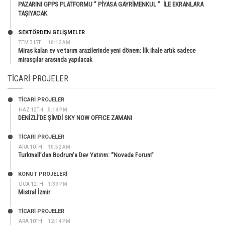
PAZARINI GPPS PLATFORMU ” PİYASA GAYRİMENKUL ” İLE EKRANLARA
TAŞIYACAK
SEKTÖRDEN GELIŞMELER
TEM 31ST
10:12 AM
Miras kalan ev ve tarım arazilerinde yeni dönem: İlk ihale artık sadece
mirasçılar arasında yapılacak
TICARI PROJELER
TİCARİ PROJELER
HAZ 12TH
5:14 PM
DENİZLİ’DE ŞİMDİ SKY NOW OFFICE ZAMANI
TİCARİ PROJELER
ARA 10TH
10:52 AM
Turkmall’dan Bodrum’a Dev Yatırım: “Novada Forum”
KONUT PROJELERI
OCA 12TH
1:39 PM
Mistral İzmir
TİCARİ PROJELER
ARA 10TH
12:14 PM