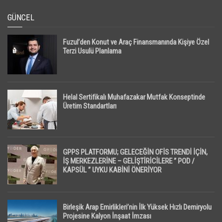
GÜNCEL
Fuzul’den Konut ve Araç Finansmanında Kişiye Özel
Terzi Usulü Planlama
Helal Sertifikalı Muhafazakar Mutfak Konseptinde
Üretim Standartları
GPPS PLATFORMU; GELECEĞİN OFİS TRENDİ İÇİN,
İŞ MERKEZLERİNE – GELİŞTİRİCİLERE ” POD /
KAPSÜL ” UYKU KABİNİ ÖNERİYOR
Birleşik Arap Emirlikleri’nin İlk Yüksek Hızlı Demiryolu
Projesine Kalyon İnşaat İmzası