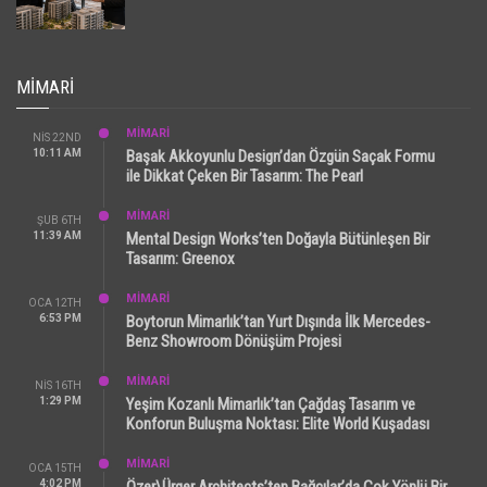
MIMARI
MİMARİ
NIS 22ND
10:11 AM
Başak Akkoyunlu Design’dan Özgün Saçak Formu
ile Dikkat Çeken Bir Tasarım: The Pearl
MİMARİ
ŞUB 6TH
11:39 AM
Mental Design Works’ten Doğayla Bütünleşen Bir
Tasarım: Greenox
MİMARİ
OCA 12TH
6:53 PM
Boytorun Mimarlık’tan Yurt Dışında İlk Mercedes-
Benz Showroom Dönüşüm Projesi
MİMARİ
NIS 16TH
1:29 PM
Yeşim Kozanlı Mimarlık’tan Çağdaş Tasarım ve
Konforun Buluşma Noktası: Elite World Kuşadası
MİMARİ
OCA 15TH
4:02 PM
Özer\Ürger Architects’ten Bağcılar’da Çok Yönlü Bir