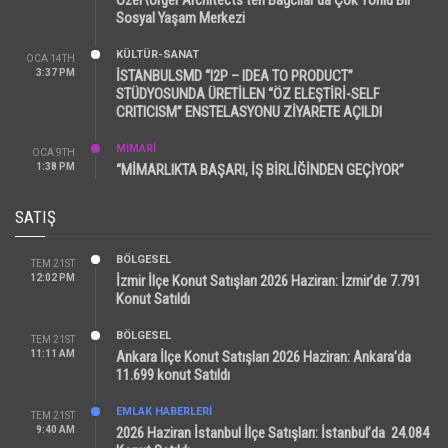
Sosyal Yaşam Merkezi
KÜLTÜR-SANAT
OCA 14TH
3:37 PM
İSTANBULSMD “I2P – IDEA TO PRODUCT”
STÜDYOSUNDA ÜRETİLEN “ÖZ ELEŞTİRİ-SELF
CRITICISM” ENSTELASYONU ZİYARETE AÇILDI
MİMARİ
OCA 9TH
1:38 PM
“MİMARLIKTA BAŞARI, İŞ BİRLİĞİNDEN GEÇİYOR”
SATIŞ
BÖLGESEL
TEM 21ST
12:02 PM
İzmir İlçe Konut Satışları 2026 Haziran: İzmir’de 7.791
Konut Satıldı
BÖLGESEL
TEM 21ST
11:11 AM
Ankara İlçe Konut Satışları 2026 Haziran: Ankara’da
11.699 konut Satıldı
EMLAK HABERLERI
TEM 21ST
9:40 AM
2026 Haziran İstanbul İlçe Satışları: İstanbul’da 24.084