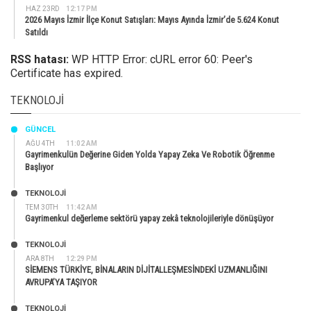
HAZ 23RD
12:17 PM
2026 Mayıs İzmir İlçe Konut Satışları: Mayıs Ayında İzmir’de 5.624 Konut
Satıldı
RSS hatası:
WP HTTP Error: cURL error 60: Peer's
Certificate has expired.
TEKNOLOJI
GÜNCEL
AĞU 4TH
11:02 AM
Gayrimenkulün Değerine Giden Yolda Yapay Zeka Ve Robotik Öğrenme
Başlıyor
TEKNOLOJİ
TEM 30TH
11:42 AM
Gayrimenkul değerleme sektörü yapay zekâ teknolojileriyle dönüşüyor
TEKNOLOJİ
ARA 8TH
12:29 PM
SİEMENS TÜRKİYE, BİNALARIN DİJİTALLEŞMESİNDEKİ UZMANLIĞINI
AVRUPA’YA TAŞIYOR
TEKNOLOJİ