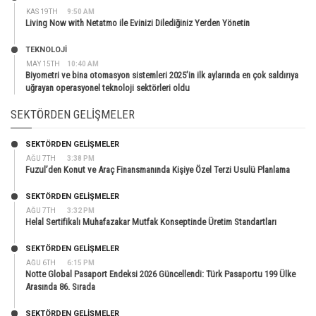
KAS 19TH
9:50 AM
Living Now with Netatmo ile Evinizi Dilediğiniz Yerden Yönetin
TEKNOLOJİ
MAY 15TH
10:40 AM
Biyometri ve bina otomasyon sistemleri 2025’in ilk aylarında en çok saldırıya
uğrayan operasyonel teknoloji sektörleri oldu
SEKTÖRDEN GELIŞMELER
SEKTÖRDEN GELIŞMELER
AĞU 7TH
3:38 PM
Fuzul’den Konut ve Araç Finansmanında Kişiye Özel Terzi Usulü Planlama
SEKTÖRDEN GELIŞMELER
AĞU 7TH
3:32 PM
Helal Sertifikalı Muhafazakar Mutfak Konseptinde Üretim Standartları
SEKTÖRDEN GELIŞMELER
AĞU 6TH
6:15 PM
Notte Global Pasaport Endeksi 2026 Güncellendi: Türk Pasaportu 199 Ülke
Arasında 86. Sırada
SEKTÖRDEN GELIŞMELER