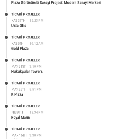
Plaza Görünümlü Sanayi Projesi: Modern Sanayi Merkezi
TİCARİ PROJELER
KAS 29TH
12:23 PM
Usta Ofis
TİCARİ PROJELER
KAS 6TH
10:12 AM
Gold Plaza
TİCARİ PROJELER
MAY 31ST
3:10 PM
Hukukçular Towers
TİCARİ PROJELER
MAY 25TH
5:51 PM
K Plaza
TİCARİ PROJELER
NIS 8TH
12:34 PM
Royal Marin
TİCARİ PROJELER
MAR 16TH
3:30 PM