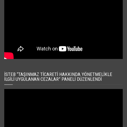
İSTEB “TAŞINMAZ TICARETI HAKKINDA YÖNETMELIKLE
İLGILI UYGULANAN CEZALAR” PANELI DÜZENLENDI