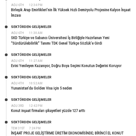
AĞU 6TH
12:34 PM
Birleşik Arap Emirlikleri’nin İlk Yüksek Hızlı Demiryolu Projesine Kalyon İnşaat
İmzası
SEKTÖRDEN GELIŞMELER
AĞU 6TH
11:30 AM
SKD Türkiye ve Sabancı Üniversitesi İş Birliğiyle Hazırlanan Yeni
“Sürdürülebilirlik” Tanımı TDK Genel Türkçe Sözlük’e Girdi
SEKTÖRDEN GELIŞMELER
AĞU 6TH
11:27 AM
Evini Yenileyen Kazanıyor, Doğru Boya Seçimi Konutun Değerini Koruyor
SEKTÖRDEN GELIŞMELER
AĞU 4TH
10:52 AM
Yunanistan’da Golden Visa için 5 neden
SEKTÖRDEN GELIŞMELER
AĞU 3RD
12:42 PM
Konut inşaat firmaları şikayetleri yüzde 127 arttı
SEKTÖRDEN GELIŞMELER
TEM 31ST
7:24 PM
İNŞAAT PROJE GELİŞTİRME ÜRETİM EKONOMİSİNDE; BİRİNCİ EL KONUT