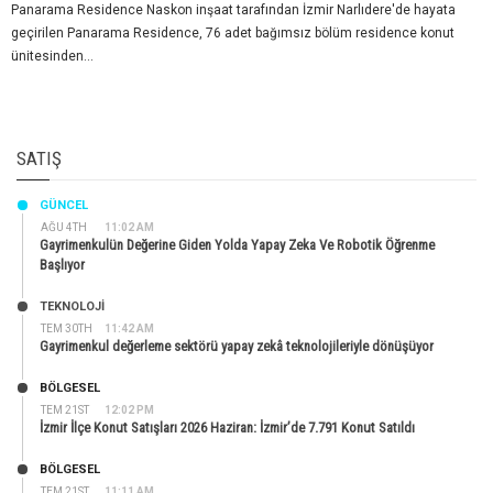
Panarama Residence Naskon inşaat tarafından İzmir Narlıdere'de hayata
geçirilen Panarama Residence, 76 adet bağımsız bölüm residence konut
ünitesinden...
SATIŞ
GÜNCEL
AĞU 4TH
11:02 AM
Gayrimenkulün Değerine Giden Yolda Yapay Zeka Ve Robotik Öğrenme
Başlıyor
TEKNOLOJİ
TEM 30TH
11:42 AM
Gayrimenkul değerleme sektörü yapay zekâ teknolojileriyle dönüşüyor
BÖLGESEL
TEM 21ST
12:02 PM
İzmir İlçe Konut Satışları 2026 Haziran: İzmir’de 7.791 Konut Satıldı
BÖLGESEL
TEM 21ST
11:11 AM