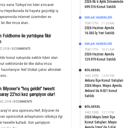
2026 İlk 6 Aylık Döneminde
miz sene Türkiye'nin lider e-ticaret
699.516 Konut Satıldı
mu Hepsiburada ile hayata geçirdiği iş
 kapsamında internet üzerinden ev
EMLAK HABERLERI
bir ilke imza atan...
TEM 17TH
11:22 AM
2026 Haziran Ayında
16.565 İş Yeri Satıldı
n Foldhome ile yurtdışına fikir
ı
EMLAK HABERLERI
T, 2018 |
0 COMMENTS
TEM 17TH
10:31 AM
2026 Haziran Ayında
ıldır konut satışında sektör lideri olan
129.979 Konut Satıldı
nut sektöründe bir ilke daha imza
hazırlanıyor. Nef Global çatısı altındaki
BÖLGESEL
sini...
HAZ 23RD
12:59 PM
Ankara İlçe Konut Satışları
2026 Mayıs: Mayıs Ayında
n Bilyoner'e "hoş geldin" tweeti:
Ankara’da 8.021 konut
saray 22'nci kez şampiyon olur!
Satıldı
ND, 2018 |
0 COMMENTS
BÖLGESEL
aray'ın ana sponsoru Nef, Bilyoner ile
HAZ 23RD
12:17 PM
an sponsorluk anlaşmasını oldukça ilgi
2026 Mayıs İzmir İlçe
Konut Satışları: Mayıs
bir tweetle kutladı. Son şampiyon
Ayında İzmir’de 5.624