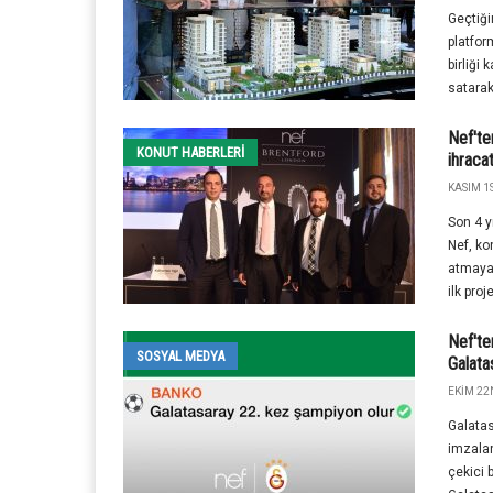
Geçtiği
platfor
birliği
satarak 
Nef'te
KONUT HABERLERI
ihracat
KASIM 1S
Son 4 y
Nef, ko
atmaya 
ilk proje
Nef'te
SOSYAL MEDYA
Galata
EKIM 22
Galatas
imzalan
çekici 