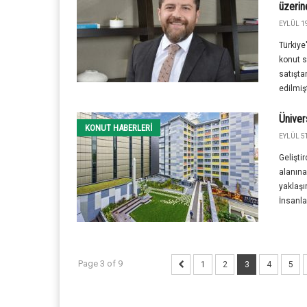
üzerin
EYLÜL 19
Türkiye
konut s
satışta
edilmişti
Üniver
KONUT HABERLERI
EYLÜL 5T
Gelişti
alanına
yaklaşı
İnsanlar
Page 3 of 9
1
2
3
4
5