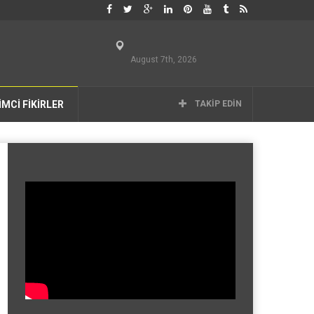
August 7th, 2026
İMCİ FİKİRLER
TAKIP EDIN