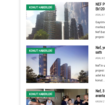
NEF Pr
KONUT HABERLERI
Ek120 
ARALIK 1
Gayrime
merkezi
Nef Bas
projesi 
Nef, y
KONUT HABERLERI
sattı
ARALIK 5
Nef'in 
projesi
adet kon
konut...
Nef, 3
KONUT HABERLERI
avanta
KASIM 21