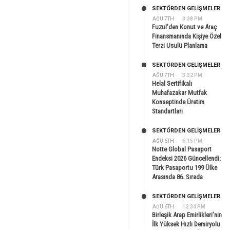
SEKTÖRDEN GELIŞMELER
AĞU 7TH
3:38 PM
Fuzul’den Konut ve Araç
Finansmanında Kişiye Özel
Terzi Usulü Planlama
SEKTÖRDEN GELIŞMELER
AĞU 7TH
3:32 PM
Helal Sertifikalı
Muhafazakar Mutfak
Konseptinde Üretim
Standartları
SEKTÖRDEN GELIŞMELER
AĞU 6TH
6:15 PM
Notte Global Pasaport
Endeksi 2026 Güncellendi:
Türk Pasaportu 199 Ülke
Arasında 86. Sırada
SEKTÖRDEN GELIŞMELER
AĞU 6TH
12:34 PM
Birleşik Arap Emirlikleri’nin
İlk Yüksek Hızlı Demiryolu