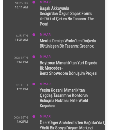
MİMARİ
NIS 22ND
10:11 AM
Başak Akkoyunlu
Design’dan Özgün Saçak Formu
ile Dikkat Çeken Bir Tasarım: The
Pearl
MİMARİ
ŞUB 6TH
11:39 AM
Mental Design Works’ten Doğayla
Bütünleşen Bir Tasarım: Greenox
MİMARİ
OCA 12TH
6:53 PM
Boytorun Mimarlık’tan Yurt Dışında
İlk Mercedes-
Benz Showroom Dönüşüm Projesi
MİMARİ
NIS 16TH
1:29 PM
Yeşim Kozanlı Mimarlık’tan
Çağdaş Tasarım ve Konforun
Buluşma Noktası: Elite World
Kuşadası
MİMARİ
OCA 15TH
4:02 PM
Özer\Ürger Architects’ten Bağcılar’da Çok
Yönlü Bir Sosyal Yaşam Merkezi