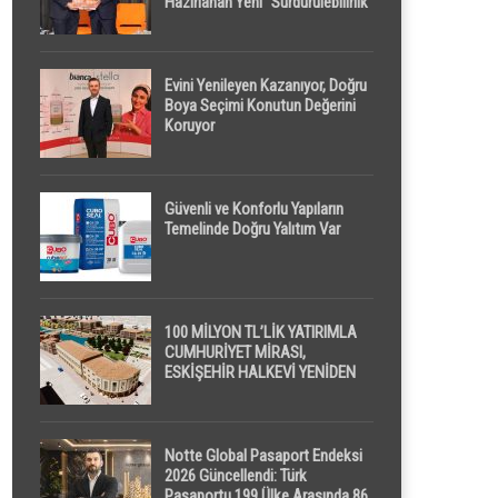
Hazırlanan Yeni “Sürdürülebilirlik”
Tanımı TDK Genel Türkçe
Sözlük’e Girdi
Evini Yenileyen Kazanıyor, Doğru
Boya Seçimi Konutun Değerini
Koruyor
Güvenli ve Konforlu Yapıların
Temelinde Doğru Yalıtım Var
100 MİLYON TL’LİK YATIRIMLA
CUMHURİYET MİRASI,
ESKİŞEHİR HALKEVİ YENİDEN
HAYAT BULUYOR
Notte Global Pasaport Endeksi
2026 Güncellendi: Türk
Pasaportu 199 Ülke Arasında 86.