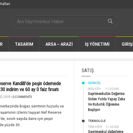
talları
AR
TASARIM
ARSA – ARAZİ
İŞ YÖNETİMİ
GİRİŞ
SATIŞ
serve Kandilli'de peşin ödemede
GÜNCEL
30 indirim ve 60 ay 0 faiz fırsatı
AĞU 4TH
11:02 AM
Gayrimenkulün Değerine
T, 2019 |
0 COMMENTS
Giden Yolda Yapay Zeka
Ve Robotik Öğrenme
 merkezinde Boğaz semtinin huzurlu ve
Başlıyor
yaşamının izlerini taşıyan Nef Reserve
'de, sınırlı sayıda daire için peşin
TEKNOLOJİ
e yüzde 30...
TEM 30TH
11:42 AM
Gayrimenkul değerleme