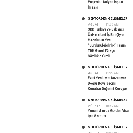
Projesine Kalyon İnşaat
İmzası
SEKTÖRDEN GELIŞMELER
AĞU 6TH
11:30 AM
SKD Türkiye ve Sabancı
Üniversitesi İş Birliğiyle
Hazırlanan Yeni
“Sürdürülebilirlik” Tanımı
TDK Genel Türkçe
Sözlük’e Girdi
SEKTÖRDEN GELIŞMELER
AĞU 6TH
11:27 AM
Evini Yenileyen Kazanıyor,
Doğru Boya Seçimi
Konutun Değerini Koruyor
SEKTÖRDEN GELIŞMELER
AĞU 4TH
10:52 AM
Yunanistan’da Golden Visa
için 5 neden
SEKTÖRDEN GELIŞMELER