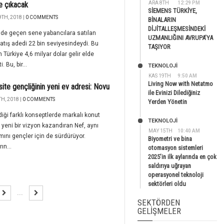
e çıkacak
ARA 8TH
12:29 PM
SİEMENS TÜRKİYE,
TH, 2018 |
0 COMMENTS
BİNALARIN
DİJİTALLEŞMESİNDEKİ
'de geçen sene yabancılara satılan
UZMANLIĞINI AVRUPA’YA
atış adedi 22 bin seviyesindeydi. Bu
TAŞIYOR
n Türkiye 4,6 milyar dolar gelir elde
. Bu, bir...
TEKNOLOJİ
KAS 19TH
9:50 AM
Living Now with Netatmo
site gençliğinin yeni ev adresi: Novu
ile Evinizi Dilediğiniz
H, 2018 |
0 COMMENTS
Yerden Yönetin
rdiği farklı konseptlerde markalı konut
TEKNOLOJİ
 yeni bir vizyon kazandıran Nef, aynı
MAY 15TH
10:40 AM
mını gençler için de sürdürüyor.
Biyometri ve bina
ın...
otomasyon sistemleri
2025’in ilk aylarında en çok
saldırıya uğrayan
operasyonel teknoloji
sektörleri oldu
...
SEKTÖRDEN
GELIŞMELER