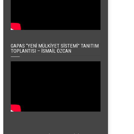
GAPAS “YENI MÜLKIYET SISTEMI” TANITIM
TOPLANTISI – İSMAIL ÖZCAN