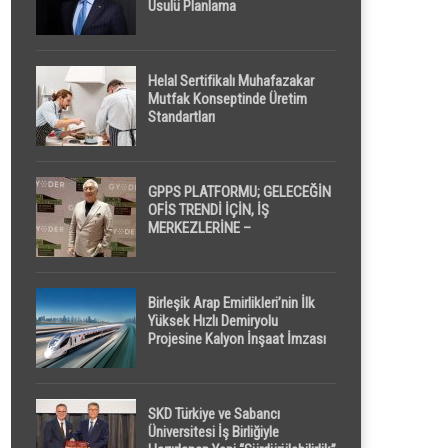
Usulü Planlama
Helal Sertifikalı Muhafazakar
Mutfak Konseptinde Üretim
Standartları
GPPS PLATFORMU; GELECEĞİN
OFİS TRENDİ İÇİN, İŞ
MERKEZLERİNE –
GELİŞTİRİCİLERE ” POD /
KAPSÜL ” UYKU KABİNİ
ÖNERİYOR
Birleşik Arap Emirlikleri’nin İlk
Yüksek Hızlı Demiryolu
Projesine Kalyon İnşaat İmzası
SKD Türkiye ve Sabancı
Üniversitesi İş Birliğiyle