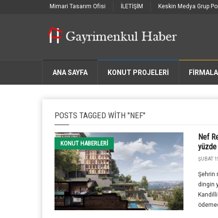
Mimari Tasarım Ofisi
İLETİŞİM
Keskin Medya Grup Por
ANA SAYFA
KONUT PROJELERİ
FIRMAL
POSTS TAGGED WITH "NEF"
Nef Re
KONUT HABERLERI
yüzde 
ŞUBAT 1S
Şehrin
dingin 
Kandilli
ödemed