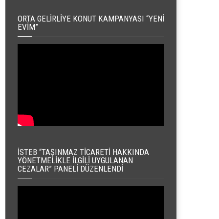
ORTA GELIRLIYE KONUT KAMPANYASI “YENI
EVIM”
İSTEB “TAŞINMAZ TICARETI HAKKINDA
YÖNETMELIKLE İLGILI UYGULANAN
CEZALAR” PANELI DÜZENLENDI