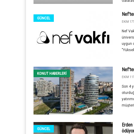
Galatas
Nef'te
GÜNCEL
EKIM 17T
Nef Vak
ünivers
uygun o
"Yüksek
Nef'te
KONUT HABERLERI
EKIM 11T
Son 4 y
oturduğ
yatırım
müşteril
Erden 
GÜNCEL
ödüyor