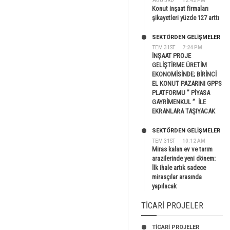
AĞU 3RD
12:42 PM
Konut inşaat firmaları
şikayetleri yüzde 127 arttı
SEKTÖRDEN GELIŞMELER
TEM 31ST
7:24 PM
İNŞAAT PROJE
GELİŞTİRME ÜRETİM
EKONOMİSİNDE; BİRİNCİ
EL KONUT PAZARINI GPPS
PLATFORMU ” PİYASA
GAYRİMENKUL ” İLE
EKRANLARA TAŞIYACAK
SEKTÖRDEN GELIŞMELER
TEM 31ST
10:12 AM
Miras kalan ev ve tarım
arazilerinde yeni dönem:
İlk ihale artık sadece
mirasçılar arasında
yapılacak
TICARI PROJELER
TİCARİ PROJELER