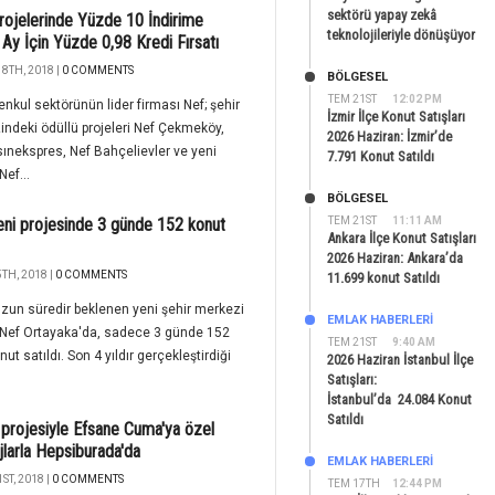
sektörü yapay zekâ
ojelerinde Yüzde 10 İndirime
teknolojileriyle dönüşüyor
Ay İçin Yüzde 0,98 Kredi Fırsatı
8TH, 2018 |
0 COMMENTS
BÖLGESEL
TEM 21ST
12:02 PM
nkul sektörünün lider firması Nef; şehir
İzmir İlçe Konut Satışları
ndeki ödüllü projeleri Nef Çekmeköy,
2026 Haziran: İzmir’de
ınekspres, Nef Bahçelievler ve yeni
7.791 Konut Satıldı
Nef...
BÖLGESEL
eni projesinde 3 günde 152 konut
TEM 21ST
11:11 AM
Ankara İlçe Konut Satışları
2026 Haziran: Ankara’da
TH, 2018 |
0 COMMENTS
11.699 konut Satıldı
uzun süredir beklenen yeni şehir merkezi
EMLAK HABERLERI
 Nef Ortayaka'da, sadece 3 günde 152
TEM 21ST
9:40 AM
ut satıldı. Son 4 yıldır gerçekleştirdiği
2026 Haziran İstanbul İlçe
Satışları:
İstanbul’da 24.084 Konut
Satıldı
 projesiyle Efsane Cuma'ya özel
jlarla Hepsiburada'da
EMLAK HABERLERI
ST, 2018 |
0 COMMENTS
TEM 17TH
12:44 PM