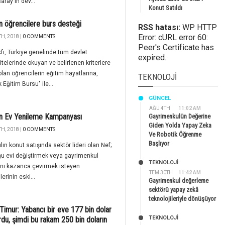
aray'ın dev...
Konut Satıldı
n öğrencilere burs desteği
RSS hatası:
WP HTTP
Error: cURL error 60:
H, 2018 |
0 COMMENTS
Peer's Certificate has
fı, Türkiye genelinde tüm devlet
expired.
itelerinde okuyan ve belirlenen kriterlere
lan öğrencilerin eğitim hayatlarına,
TEKNOLOJI
 Eğitim Bursu" ile...
GÜNCEL
AĞU 4TH
11:02 AM
n Ev Yenileme Kampanyası
Gayrimenkulün Değerine
Giden Yolda Yapay Zeka
H, 2018 |
0 COMMENTS
Ve Robotik Öğrenme
Başlıyor
ılın konut satışında sektör lideri olan Nef;
u evi değiştirmek veya gayrimenkul
TEKNOLOJİ
ını kazanca çevirmek isteyen
TEM 30TH
11:42 AM
erinin eski...
Gayrimenkul değerleme
sektörü yapay zekâ
teknolojileriyle dönüşüyor
Timur: Yabancı bir eve 177 bin dolar
TEKNOLOJİ
du, şimdi bu rakam 250 bin doların