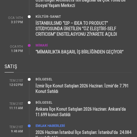
Sosyal Yaşam Merkezi
KÜLTÜR-SANAT
OCA 14TH
3:37 PM
İSTANBULSMD “I2P – IDEA TO PRODUCT”
STÜDYOSUNDA ÜRETİLEN “ÖZ ELEŞTİRİ-SELF
CRITICISM” ENSTELASYONU ZİYARETE AÇILDI
MİMARİ
OCA 9TH
1:38 PM
“MİMARLIKTA BAŞARI, İŞ BİRLİĞİNDEN GEÇİYOR”
SATIŞ
BÖLGESEL
TEM 21ST
12:02 PM
İzmir İlçe Konut Satışları 2026 Haziran: İzmir’de 7.791
Konut Satıldı
BÖLGESEL
TEM 21ST
11:11 AM
Ankara İlçe Konut Satışları 2026 Haziran: Ankara’da
11.699 konut Satıldı
EMLAK HABERLERI
TEM 21ST
9:40 AM
2026 Haziran İstanbul İlçe Satışları: İstanbul’da 24.084