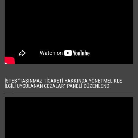
İSTEB “TAŞINMAZ TICARETI HAKKINDA YÖNETMELIKLE
İLGILI UYGULANAN CEZALAR” PANELI DÜZENLENDI