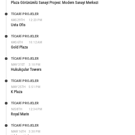
Plaza Görünümlü Sanayi Projesi: Modern Sanayi Merkezi
TİCARİ PROJELER
KAS 29TH
12:23 PM
Usta Ofis
TİCARİ PROJELER
KAS 6TH
10:12 AM
Gold Plaza
TİCARİ PROJELER
MAY 31ST
3:10 PM
Hukukçular Towers
TİCARİ PROJELER
MAY 25TH
5:51 PM
K Plaza
TİCARİ PROJELER
NIS 8TH
12:34 PM
Royal Marin
TİCARİ PROJELER
MAR 16TH
3:30 PM