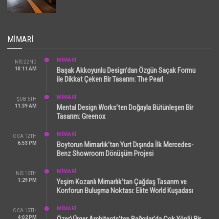
MIMARI
MİMARİ
NIS 22ND
10:11 AM
Başak Akkoyunlu Design’dan Özgün Saçak Formu
ile Dikkat Çeken Bir Tasarım: The Pearl
MİMARİ
ŞUB 6TH
11:39 AM
Mental Design Works’ten Doğayla Bütünleşen Bir
Tasarım: Greenox
MİMARİ
OCA 12TH
6:53 PM
Boytorun Mimarlık’tan Yurt Dışında İlk Mercedes-
Benz Showroom Dönüşüm Projesi
MİMARİ
NIS 16TH
1:29 PM
Yeşim Kozanlı Mimarlık’tan Çağdaş Tasarım ve
Konforun Buluşma Noktası: Elite World Kuşadası
MİMARİ
OCA 15TH
4:02 PM
Özer\Ürger Architects’ten Bağcılar’da Çok Yönlü Bir