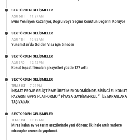
SEKTÖRDEN GELIŞMELER
AĞU 6TH
11:27 AM
Evini Yenileyen Kazanıyor, Doğru Boya Seçimi Konutun Değerini Koruyor
SEKTÖRDEN GELIŞMELER
AĞU 4TH
10:52 AM
Yunanistan’da Golden Visa için 5 neden
SEKTÖRDEN GELIŞMELER
AĞU 3RD
12:42 PM
Konut inşaat firmaları şikayetleri yüzde 127 arttı
SEKTÖRDEN GELIŞMELER
TEM 31ST
7:24 PM
İNŞAAT PROJE GELİŞTİRME ÜRETİM EKONOMİSİNDE; BİRİNCİ EL KONUT
PAZARINI GPPS PLATFORMU ” PİYASA GAYRİMENKUL ” İLE EKRANLARA
TAŞIYACAK
SEKTÖRDEN GELIŞMELER
TEM 31ST
10:12 AM
Miras kalan ev ve tarım arazilerinde yeni dönem: İlk ihale artık sadece
mirasçılar arasında yapılacak