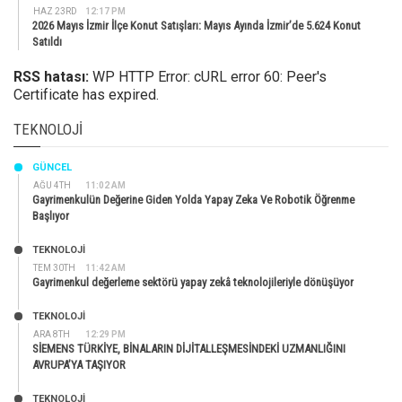
HAZ 23RD
12:17 PM
2026 Mayıs İzmir İlçe Konut Satışları: Mayıs Ayında İzmir’de 5.624 Konut
Satıldı
RSS hatası:
WP HTTP Error: cURL error 60: Peer's
Certificate has expired.
TEKNOLOJI
GÜNCEL
AĞU 4TH
11:02 AM
Gayrimenkulün Değerine Giden Yolda Yapay Zeka Ve Robotik Öğrenme
Başlıyor
TEKNOLOJİ
TEM 30TH
11:42 AM
Gayrimenkul değerleme sektörü yapay zekâ teknolojileriyle dönüşüyor
TEKNOLOJİ
ARA 8TH
12:29 PM
SİEMENS TÜRKİYE, BİNALARIN DİJİTALLEŞMESİNDEKİ UZMANLIĞINI
AVRUPA’YA TAŞIYOR
TEKNOLOJİ