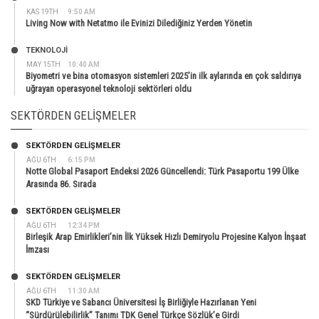
KAS 19TH
9:50 AM
Living Now with Netatmo ile Evinizi Dilediğiniz Yerden Yönetin
TEKNOLOJİ
MAY 15TH
10:40 AM
Biyometri ve bina otomasyon sistemleri 2025’in ilk aylarında en çok saldırıya
uğrayan operasyonel teknoloji sektörleri oldu
SEKTÖRDEN GELIŞMELER
SEKTÖRDEN GELIŞMELER
AĞU 6TH
6:15 PM
Notte Global Pasaport Endeksi 2026 Güncellendi: Türk Pasaportu 199 Ülke
Arasında 86. Sırada
SEKTÖRDEN GELIŞMELER
AĞU 6TH
12:34 PM
Birleşik Arap Emirlikleri’nin İlk Yüksek Hızlı Demiryolu Projesine Kalyon İnşaat
İmzası
SEKTÖRDEN GELIŞMELER
AĞU 6TH
11:30 AM
SKD Türkiye ve Sabancı Üniversitesi İş Birliğiyle Hazırlanan Yeni
“Sürdürülebilirlik” Tanımı TDK Genel Türkçe Sözlük’e Girdi