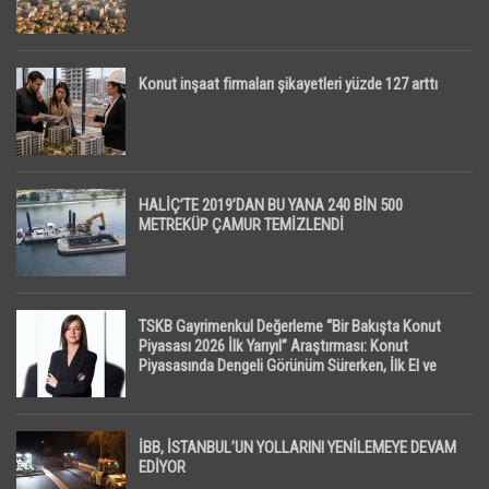
Konut inşaat firmaları şikayetleri yüzde 127 arttı
HALİÇ’TE 2019’DAN BU YANA 240 BİN 500
METREKÜP ÇAMUR TEMİZLENDİ
TSKB Gayrimenkul Değerleme “Bir Bakışta Konut
Piyasası 2026 İlk Yarıyıl” Araştırması: Konut
Piyasasında Dengeli Görünüm Sürerken, İlk El ve
İpotekli Satışlarda Sınırlı Toparlanma Dikkat Çekti
İBB, İSTANBUL’UN YOLLARINI YENİLEMEYE DEVAM
EDİYOR