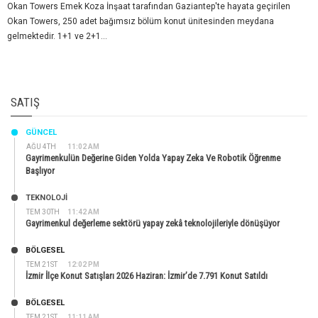
Okan Towers Emek Koza İnşaat tarafından Gaziantep'te hayata geçirilen
Okan Towers, 250 adet bağımsız bölüm konut ünitesinden meydana
gelmektedir. 1+1 ve 2+1...
SATIŞ
GÜNCEL
AĞU 4TH
11:02 AM
Gayrimenkulün Değerine Giden Yolda Yapay Zeka Ve Robotik Öğrenme
Başlıyor
TEKNOLOJİ
TEM 30TH
11:42 AM
Gayrimenkul değerleme sektörü yapay zekâ teknolojileriyle dönüşüyor
BÖLGESEL
TEM 21ST
12:02 PM
İzmir İlçe Konut Satışları 2026 Haziran: İzmir’de 7.791 Konut Satıldı
BÖLGESEL
TEM 21ST
11:11 AM