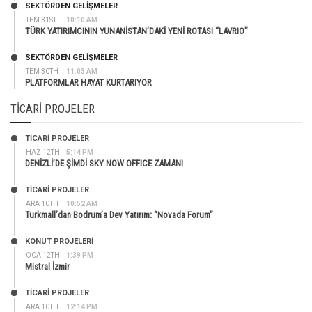
SEKTÖRDEN GELIŞMELER
TEM 31ST
10:10 AM
TÜRK YATIRIMCININ YUNANİSTAN’DAKİ YENİ ROTASI “LAVRIO”
SEKTÖRDEN GELIŞMELER
TEM 30TH
11:03 AM
PLATFORMLAR HAYAT KURTARIYOR
TICARI PROJELER
TİCARİ PROJELER
HAZ 12TH
5:14 PM
DENİZLİ’DE ŞİMDİ SKY NOW OFFICE ZAMANI
TİCARİ PROJELER
ARA 10TH
10:52 AM
Turkmall’dan Bodrum’a Dev Yatırım: “Novada Forum”
KONUT PROJELERI
OCA 12TH
1:39 PM
Mistral İzmir
TİCARİ PROJELER
ARA 10TH
12:14 PM