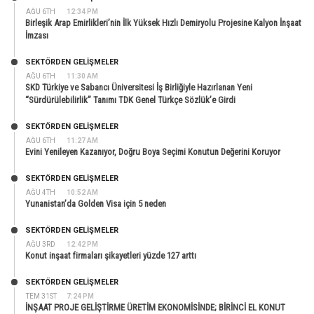
AĞU 6TH
12:34 PM
Birleşik Arap Emirlikleri’nin İlk Yüksek Hızlı Demiryolu Projesine Kalyon İnşaat
İmzası
SEKTÖRDEN GELIŞMELER
AĞU 6TH
11:30 AM
SKD Türkiye ve Sabancı Üniversitesi İş Birliğiyle Hazırlanan Yeni
“Sürdürülebilirlik” Tanımı TDK Genel Türkçe Sözlük’e Girdi
SEKTÖRDEN GELIŞMELER
AĞU 6TH
11:27 AM
Evini Yenileyen Kazanıyor, Doğru Boya Seçimi Konutun Değerini Koruyor
SEKTÖRDEN GELIŞMELER
AĞU 4TH
10:52 AM
Yunanistan’da Golden Visa için 5 neden
SEKTÖRDEN GELIŞMELER
AĞU 3RD
12:42 PM
Konut inşaat firmaları şikayetleri yüzde 127 arttı
SEKTÖRDEN GELIŞMELER
TEM 31ST
7:24 PM
İNŞAAT PROJE GELİŞTİRME ÜRETİM EKONOMİSİNDE; BİRİNCİ EL KONUT