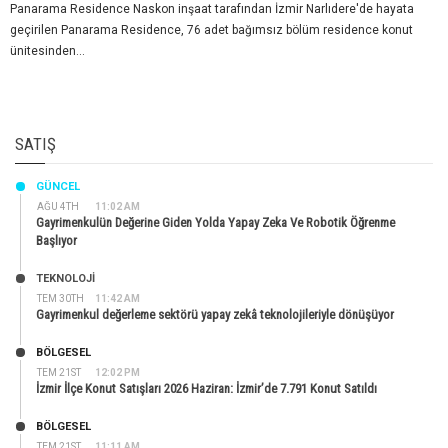
Panarama Residence Naskon inşaat tarafından İzmir Narlıdere'de hayata
geçirilen Panarama Residence, 76 adet bağımsız bölüm residence konut
ünitesinden...
SATIŞ
GÜNCEL
AĞU 4TH
11:02 AM
Gayrimenkulün Değerine Giden Yolda Yapay Zeka Ve Robotik Öğrenme
Başlıyor
TEKNOLOJİ
TEM 30TH
11:42 AM
Gayrimenkul değerleme sektörü yapay zekâ teknolojileriyle dönüşüyor
BÖLGESEL
TEM 21ST
12:02 PM
İzmir İlçe Konut Satışları 2026 Haziran: İzmir’de 7.791 Konut Satıldı
BÖLGESEL
TEM 21ST
11:11 AM