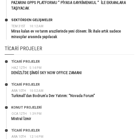
PAZARINI GPPS PLATFORMU ” PİYASA GAYRİMENKUL ” İLE EKRANLARA
TAŞIYACAK
SEKTÖRDEN GELIŞMELER
TEM 31ST
10:12 AM
Miras kalan ev ve tarım arazilerinde yeni dönem: İlk ihale artık sadece
mirasçılar arasında yapılacak
TICARI PROJELER
TİCARİ PROJELER
HAZ 12TH
5:14 PM
DENİZLİ’DE ŞİMDİ SKY NOW OFFICE ZAMANI
TİCARİ PROJELER
ARA 10TH
10:52 AM
Turkmall’dan Bodrum’a Dev Yatırım: “Novada Forum”
KONUT PROJELERI
OCA 12TH
1:39 PM
Mistral İzmir
TİCARİ PROJELER
ARA 10TH
12:14 PM