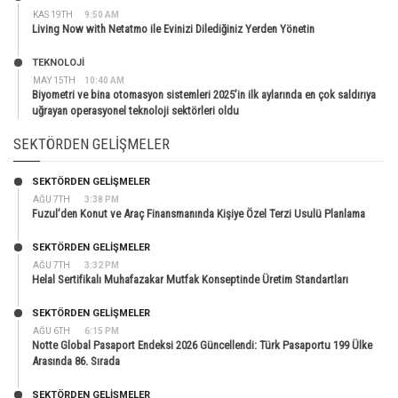
KAS 19TH
9:50 AM
Living Now with Netatmo ile Evinizi Dilediğiniz Yerden Yönetin
TEKNOLOJİ
MAY 15TH
10:40 AM
Biyometri ve bina otomasyon sistemleri 2025’in ilk aylarında en çok saldırıya
uğrayan operasyonel teknoloji sektörleri oldu
SEKTÖRDEN GELIŞMELER
SEKTÖRDEN GELIŞMELER
AĞU 7TH
3:38 PM
Fuzul’den Konut ve Araç Finansmanında Kişiye Özel Terzi Usulü Planlama
SEKTÖRDEN GELIŞMELER
AĞU 7TH
3:32 PM
Helal Sertifikalı Muhafazakar Mutfak Konseptinde Üretim Standartları
SEKTÖRDEN GELIŞMELER
AĞU 6TH
6:15 PM
Notte Global Pasaport Endeksi 2026 Güncellendi: Türk Pasaportu 199 Ülke
Arasında 86. Sırada
SEKTÖRDEN GELIŞMELER