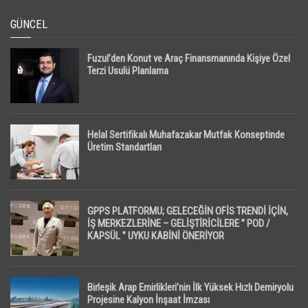
GÜNCEL
Fuzul’den Konut ve Araç Finansmanında Kişiye Özel
Terzi Usulü Planlama
Helal Sertifikalı Muhafazakar Mutfak Konseptinde
Üretim Standartları
GPPS PLATFORMU; GELECEĞİN OFİS TRENDİ İÇİN,
İŞ MERKEZLERİNE – GELİŞTİRİCİLERE ” POD /
KAPSÜL ” UYKU KABİNİ ÖNERİYOR
Birleşik Arap Emirlikleri’nin İlk Yüksek Hızlı Demiryolu
Projesine Kalyon İnşaat İmzası