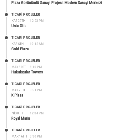
Plaza Görünümlü Sanayi Projesi: Modern Sanayi Merkezi
TİCARİ PROJELER
KAS 29TH
12:23 PM
Usta Ofis
TİCARİ PROJELER
KAS 6TH
10:12 AM
Gold Plaza
TİCARİ PROJELER
MAY 31ST
3:10 PM
Hukukçular Towers
TİCARİ PROJELER
MAY 25TH
5:51 PM
K Plaza
TİCARİ PROJELER
NIS 8TH
12:34 PM
Royal Marin
TİCARİ PROJELER
MAR 16TH
3:30 PM