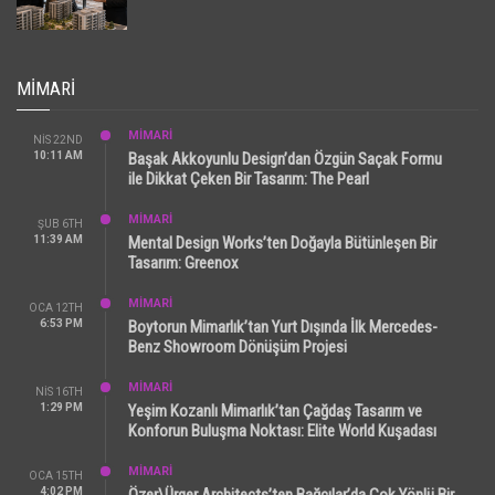
MIMARI
MİMARİ
NIS 22ND
10:11 AM
Başak Akkoyunlu Design’dan Özgün Saçak Formu
ile Dikkat Çeken Bir Tasarım: The Pearl
MİMARİ
ŞUB 6TH
11:39 AM
Mental Design Works’ten Doğayla Bütünleşen Bir
Tasarım: Greenox
MİMARİ
OCA 12TH
6:53 PM
Boytorun Mimarlık’tan Yurt Dışında İlk Mercedes-
Benz Showroom Dönüşüm Projesi
MİMARİ
NIS 16TH
1:29 PM
Yeşim Kozanlı Mimarlık’tan Çağdaş Tasarım ve
Konforun Buluşma Noktası: Elite World Kuşadası
MİMARİ
OCA 15TH
4:02 PM
Özer\Ürger Architects’ten Bağcılar’da Çok Yönlü Bir