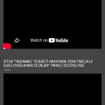
İSTEB “TAŞINMAZ TICARETI HAKKINDA YÖNETMELIKLE
İLGILI UYGULANAN CEZALAR” PANELI DÜZENLENDI