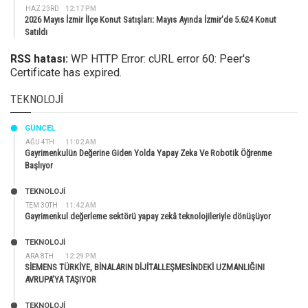
HAZ 23RD
12:17 PM
2026 Mayıs İzmir İlçe Konut Satışları: Mayıs Ayında İzmir’de 5.624 Konut
Satıldı
RSS hatası:
WP HTTP Error: cURL error 60: Peer's
Certificate has expired.
TEKNOLOJI
GÜNCEL
AĞU 4TH
11:02 AM
Gayrimenkulün Değerine Giden Yolda Yapay Zeka Ve Robotik Öğrenme
Başlıyor
TEKNOLOJİ
TEM 30TH
11:42 AM
Gayrimenkul değerleme sektörü yapay zekâ teknolojileriyle dönüşüyor
TEKNOLOJİ
ARA 8TH
12:29 PM
SİEMENS TÜRKİYE, BİNALARIN DİJİTALLEŞMESİNDEKİ UZMANLIĞINI
AVRUPA’YA TAŞIYOR
TEKNOLOJİ