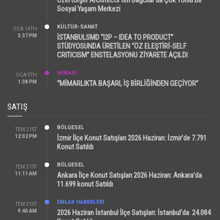
Sosyal Yaşam Merkezi
KÜLTÜR-SANAT
OCA 14TH
3:37 PM
İSTANBULSMD “I2P – IDEA TO PRODUCT”
STÜDYOSUNDA ÜRETİLEN “ÖZ ELEŞTİRİ-SELF
CRITICISM” ENSTELASYONU ZİYARETE AÇILDI
MİMARİ
OCA 9TH
1:38 PM
“MİMARLIKTA BAŞARI, İŞ BİRLİĞİNDEN GEÇİYOR”
SATIŞ
BÖLGESEL
TEM 21ST
12:02 PM
İzmir İlçe Konut Satışları 2026 Haziran: İzmir’de 7.791
Konut Satıldı
BÖLGESEL
TEM 21ST
11:11 AM
Ankara İlçe Konut Satışları 2026 Haziran: Ankara’da
11.699 konut Satıldı
EMLAK HABERLERI
TEM 21ST
9:40 AM
2026 Haziran İstanbul İlçe Satışları: İstanbul’da 24.084