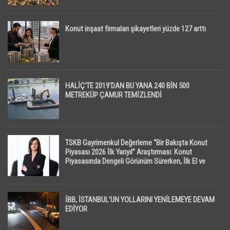
Konut inşaat firmaları şikayetleri yüzde 127 arttı
HALİÇ’TE 2019’DAN BU YANA 240 BİN 500
METREKÜP ÇAMUR TEMİZLENDİ
TSKB Gayrimenkul Değerleme “Bir Bakışta Konut
Piyasası 2026 İlk Yarıyıl” Araştırması: Konut
Piyasasında Dengeli Görünüm Sürerken, İlk El ve
İpotekli Satışlarda Sınırlı Toparlanma Dikkat Çekti
İBB, İSTANBUL’UN YOLLARINI YENİLEMEYE DEVAM
EDİYOR