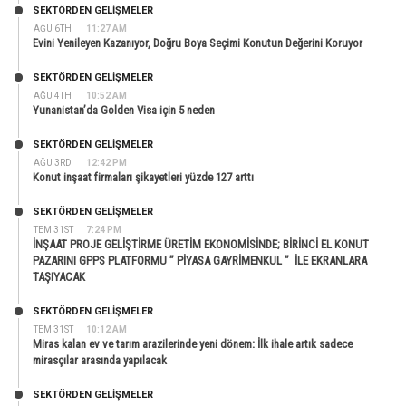
SEKTÖRDEN GELIŞMELER
AĞU 6TH
11:27 AM
Evini Yenileyen Kazanıyor, Doğru Boya Seçimi Konutun Değerini Koruyor
SEKTÖRDEN GELIŞMELER
AĞU 4TH
10:52 AM
Yunanistan’da Golden Visa için 5 neden
SEKTÖRDEN GELIŞMELER
AĞU 3RD
12:42 PM
Konut inşaat firmaları şikayetleri yüzde 127 arttı
SEKTÖRDEN GELIŞMELER
TEM 31ST
7:24 PM
İNŞAAT PROJE GELİŞTİRME ÜRETİM EKONOMİSİNDE; BİRİNCİ EL KONUT
PAZARINI GPPS PLATFORMU ” PİYASA GAYRİMENKUL ” İLE EKRANLARA
TAŞIYACAK
SEKTÖRDEN GELIŞMELER
TEM 31ST
10:12 AM
Miras kalan ev ve tarım arazilerinde yeni dönem: İlk ihale artık sadece
mirasçılar arasında yapılacak
SEKTÖRDEN GELIŞMELER