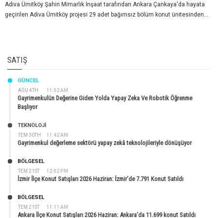
Adiva Ümitköy Şahin Mimarlık İnşaat tarafından Ankara Çankaya'da hayata
geçirilen Adiva Ümitköy projesi 29 adet bağımsız bölüm konut ünitesinden...
SATIŞ
GÜNCEL
AĞU 4TH
11:02 AM
Gayrimenkulün Değerine Giden Yolda Yapay Zeka Ve Robotik Öğrenme
Başlıyor
TEKNOLOJİ
TEM 30TH
11:42 AM
Gayrimenkul değerleme sektörü yapay zekâ teknolojileriyle dönüşüyor
BÖLGESEL
TEM 21ST
12:02 PM
İzmir İlçe Konut Satışları 2026 Haziran: İzmir’de 7.791 Konut Satıldı
BÖLGESEL
TEM 21ST
11:11 AM
Ankara İlçe Konut Satışları 2026 Haziran: Ankara’da 11.699 konut Satıldı