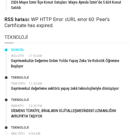
2026 Mayıs İzmir İlçe Konut Satışları: Mayıs Ayında İzmir’de 5.624 Konut
Satıldı
RSS hatası:
WP HTTP Error: cURL error 60: Peer's
Certificate has expired.
TEKNOLOJI
GÜNCEL
AĞU 4TH
11:02 AM
Gayrimenkulün Değerine Giden Yolda Yapay Zeka Ve Robotik Öğrenme
Başlıyor
TEKNOLOJİ
TEM 30TH
11:42 AM
Gayrimenkul değerleme sektörü yapay zekâ teknolojileriyle dönüşüyor
TEKNOLOJİ
ARA 8TH
12:29 PM
SİEMENS TÜRKİYE, BİNALARIN DİJİTALLEŞMESİNDEKİ UZMANLIĞINI
AVRUPA’YA TAŞIYOR
TEKNOLOJİ
KAS 19TH
9:50 AM