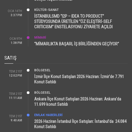
KÜLTÜR-SANAT
OCA 14TH
3:37 PM
İSTANBULSMD “I2P – IDEA TO PRODUCT”
STÜDYOSUNDA ÜRETİLEN “ÖZ ELEŞTİRİ-SELF
CRITICISM” ENSTELASYONU ZİYARETE AÇILDI
MİMARİ
OCA 9TH
1:38 PM
“MİMARLIKTA BAŞARI, İŞ BİRLİĞİNDEN GEÇİYOR”
SATIŞ
BÖLGESEL
TEM 21ST
12:02 PM
İzmir İlçe Konut Satışları 2026 Haziran: İzmir’de 7.791
Konut Satıldı
BÖLGESEL
TEM 21ST
11:11 AM
Ankara İlçe Konut Satışları 2026 Haziran: Ankara’da
11.699 konut Satıldı
EMLAK HABERLERI
TEM 21ST
9:40 AM
2026 Haziran İstanbul İlçe Satışları: İstanbul’da 24.084
Konut Satıldı