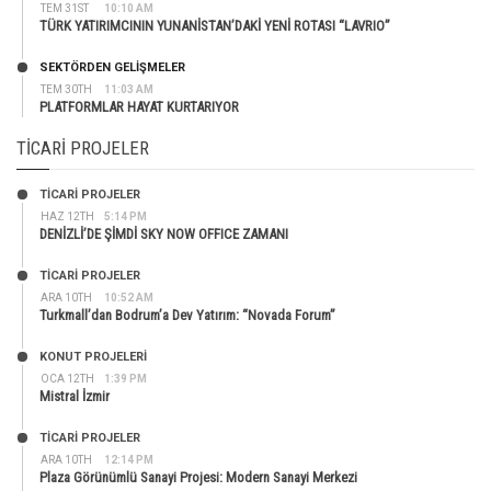
TEM 31ST
10:10 AM
TÜRK YATIRIMCININ YUNANİSTAN’DAKİ YENİ ROTASI “LAVRIO”
SEKTÖRDEN GELIŞMELER
TEM 30TH
11:03 AM
PLATFORMLAR HAYAT KURTARIYOR
TICARI PROJELER
TİCARİ PROJELER
HAZ 12TH
5:14 PM
DENİZLİ’DE ŞİMDİ SKY NOW OFFICE ZAMANI
TİCARİ PROJELER
ARA 10TH
10:52 AM
Turkmall’dan Bodrum’a Dev Yatırım: “Novada Forum”
KONUT PROJELERI
OCA 12TH
1:39 PM
Mistral İzmir
TİCARİ PROJELER
ARA 10TH
12:14 PM
Plaza Görünümlü Sanayi Projesi: Modern Sanayi Merkezi