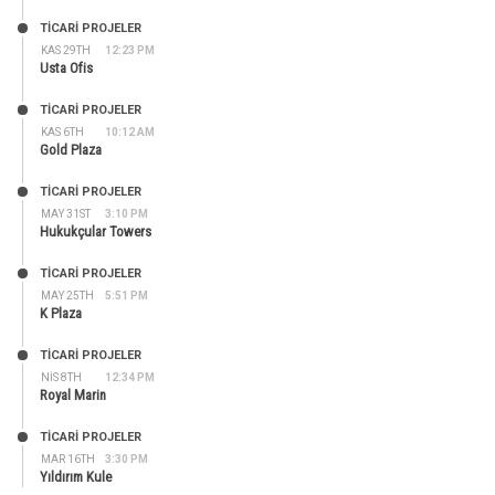
TİCARİ PROJELER
KAS 29TH
12:23 PM
Usta Ofis
TİCARİ PROJELER
KAS 6TH
10:12 AM
Gold Plaza
TİCARİ PROJELER
MAY 31ST
3:10 PM
Hukukçular Towers
TİCARİ PROJELER
MAY 25TH
5:51 PM
K Plaza
TİCARİ PROJELER
NIS 8TH
12:34 PM
Royal Marin
TİCARİ PROJELER
MAR 16TH
3:30 PM
Yıldırım Kule