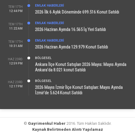
EMLAK HABERLERI
TEM 17TH
12:44 PM
2026 İlk 6 Aylık Döneminde 699.516 Konut Satıldı
EMLAK HABERLERI
TEM 17TH
11:22 AM
2026 Haziran Ayında 16.565 İş Yeri Satıldı
EMLAK HABERLERI
TEM 17TH
10:31 AM
2026 Haziran Ayında 129.979 Konut Satıldı
BÖLGESEL
HAZ 23RD
12:59 PM
Ankara İlçe Konut Satışları 2026 Mayıs: Mayıs Ayında
Ankara’da 8.021 konut Satıldı
BÖLGESEL
HAZ 23RD
12:17 PM
2026 Mayıs İzmir İlçe Konut Satışları: Mayıs Ayında
İzmir’de 5.624 Konut Satıldı
©
Gayrimenkul Haber
2016. Tüm Hakları Saklıdır.
Kaynak Belirtmeden Alıntı Yapılamaz