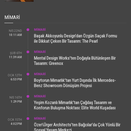
MIMARI
MİMARİ
NIS 22ND
10:11 AM
Başak Akkoyunlu Design’dan Özgün Saçak Formu
ile Dikkat Çeken Bir Tasarım: The Pearl
MİMARİ
ŞUB 6TH
11:39 AM
Mental Design Works’ten Doğayla Bütünleşen Bir
Tasarım: Greenox
MİMARİ
OCA 12TH
6:53 PM
Boytorun Mimarlık’tan Yurt Dışında İlk Mercedes-
Benz Showroom Dönüşüm Projesi
MİMARİ
NIS 16TH
1:29 PM
Yeşim Kozanlı Mimarlık’tan Çağdaş Tasarım ve
Konforun Buluşma Noktası: Elite World Kuşadası
MİMARİ
OCA 15TH
4:02 PM
Özer\Ürger Architects’ten Bağcılar’da Çok Yönlü Bir
Sosyal Yaşam Merkezi