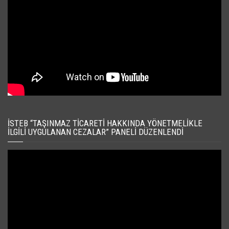
İSTEB “TAŞINMAZ TICARETI HAKKINDA YÖNETMELIKLE
İLGILI UYGULANAN CEZALAR” PANELI DÜZENLENDI