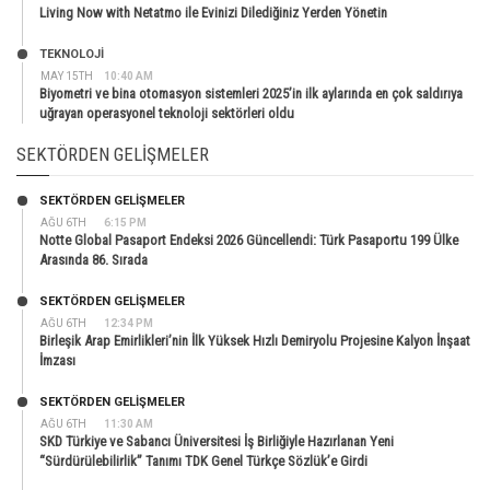
Living Now with Netatmo ile Evinizi Dilediğiniz Yerden Yönetin
TEKNOLOJİ
MAY 15TH
10:40 AM
Biyometri ve bina otomasyon sistemleri 2025’in ilk aylarında en çok saldırıya
uğrayan operasyonel teknoloji sektörleri oldu
SEKTÖRDEN GELIŞMELER
SEKTÖRDEN GELIŞMELER
AĞU 6TH
6:15 PM
Notte Global Pasaport Endeksi 2026 Güncellendi: Türk Pasaportu 199 Ülke
Arasında 86. Sırada
SEKTÖRDEN GELIŞMELER
AĞU 6TH
12:34 PM
Birleşik Arap Emirlikleri’nin İlk Yüksek Hızlı Demiryolu Projesine Kalyon İnşaat
İmzası
SEKTÖRDEN GELIŞMELER
AĞU 6TH
11:30 AM
SKD Türkiye ve Sabancı Üniversitesi İş Birliğiyle Hazırlanan Yeni
“Sürdürülebilirlik” Tanımı TDK Genel Türkçe Sözlük’e Girdi