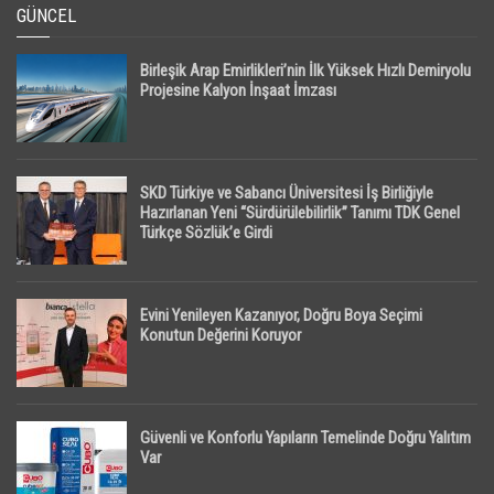
GÜNCEL
Birleşik Arap Emirlikleri’nin İlk Yüksek Hızlı Demiryolu
Projesine Kalyon İnşaat İmzası
SKD Türkiye ve Sabancı Üniversitesi İş Birliğiyle
Hazırlanan Yeni “Sürdürülebilirlik” Tanımı TDK Genel
Türkçe Sözlük’e Girdi
Evini Yenileyen Kazanıyor, Doğru Boya Seçimi
Konutun Değerini Koruyor
Güvenli ve Konforlu Yapıların Temelinde Doğru Yalıtım
Var