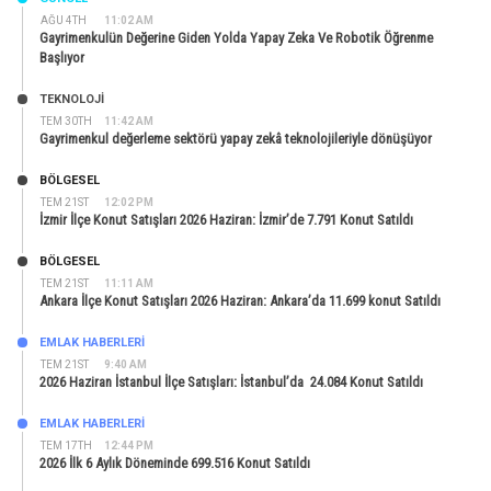
AĞU 4TH
11:02 AM
Gayrimenkulün Değerine Giden Yolda Yapay Zeka Ve Robotik Öğrenme
Başlıyor
TEKNOLOJİ
TEM 30TH
11:42 AM
Gayrimenkul değerleme sektörü yapay zekâ teknolojileriyle dönüşüyor
BÖLGESEL
TEM 21ST
12:02 PM
İzmir İlçe Konut Satışları 2026 Haziran: İzmir’de 7.791 Konut Satıldı
BÖLGESEL
TEM 21ST
11:11 AM
Ankara İlçe Konut Satışları 2026 Haziran: Ankara’da 11.699 konut Satıldı
EMLAK HABERLERI
TEM 21ST
9:40 AM
2026 Haziran İstanbul İlçe Satışları: İstanbul’da 24.084 Konut Satıldı
EMLAK HABERLERI
TEM 17TH
12:44 PM
2026 İlk 6 Aylık Döneminde 699.516 Konut Satıldı