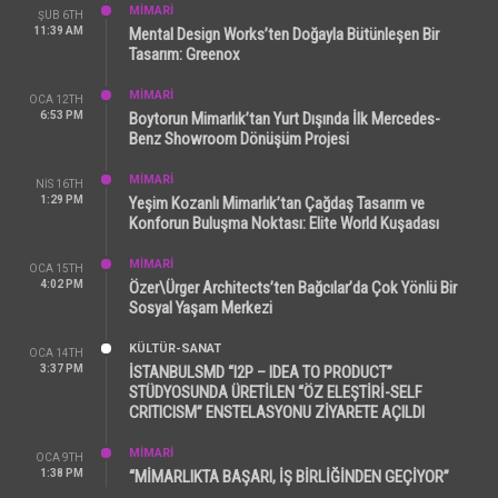
MİMARİ
ŞUB 6TH
11:39 AM
Mental Design Works’ten Doğayla Bütünleşen Bir
Tasarım: Greenox
MİMARİ
OCA 12TH
6:53 PM
Boytorun Mimarlık’tan Yurt Dışında İlk Mercedes-
Benz Showroom Dönüşüm Projesi
MİMARİ
NIS 16TH
1:29 PM
Yeşim Kozanlı Mimarlık’tan Çağdaş Tasarım ve
Konforun Buluşma Noktası: Elite World Kuşadası
MİMARİ
OCA 15TH
4:02 PM
Özer\Ürger Architects’ten Bağcılar’da Çok Yönlü Bir
Sosyal Yaşam Merkezi
KÜLTÜR-SANAT
OCA 14TH
3:37 PM
İSTANBULSMD “I2P – IDEA TO PRODUCT”
STÜDYOSUNDA ÜRETİLEN “ÖZ ELEŞTİRİ-SELF
CRITICISM” ENSTELASYONU ZİYARETE AÇILDI
MİMARİ
OCA 9TH
1:38 PM
“MİMARLIKTA BAŞARI, İŞ BİRLİĞİNDEN GEÇİYOR”