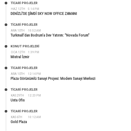
TİCARİ PROJELER
HAZ 12TH
5:14 PM
DENİZLİ’DE ŞİMDİ SKY NOW OFFICE ZAMANI
TİCARİ PROJELER
ARA 10TH
10:52 AM
Turkmall’dan Bodrum’a Dev Yatırım: “Novada Forum”
KONUT PROJELERI
OCA 12TH
1:39 PM
Mistral İzmir
TİCARİ PROJELER
ARA 10TH
12:14 PM
Plaza Görünümlü Sanayi Projesi: Modern Sanayi Merkezi
TİCARİ PROJELER
KAS 29TH
12:23 PM
Usta Ofis
TİCARİ PROJELER
KAS 6TH
10:12 AM
Gold Plaza