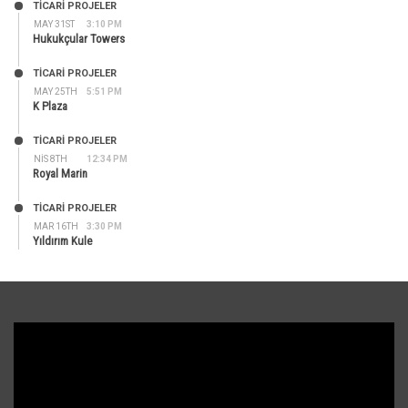
TİCARİ PROJELER
MAY 31ST
3:10 PM
Hukukçular Towers
TİCARİ PROJELER
MAY 25TH
5:51 PM
K Plaza
TİCARİ PROJELER
NIS 8TH
12:34 PM
Royal Marin
TİCARİ PROJELER
MAR 16TH
3:30 PM
Yıldırım Kule