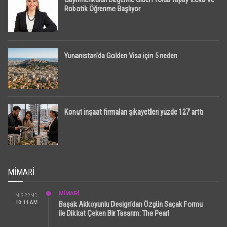
Robotik Öğrenme Başlıyor
Yunanistan’da Golden Visa için 5 neden
Konut inşaat firmaları şikayetleri yüzde 127 arttı
MIMARI
MİMARİ
NIS 22ND
10:11 AM
Başak Akkoyunlu Design’dan Özgün Saçak Formu
ile Dikkat Çeken Bir Tasarım: The Pearl