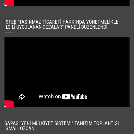
İSTEB “TAŞINMAZ TICARETI HAKKINDA YÖNETMELIKLE
İLGILI UYGULANAN CEZALAR” PANELI DÜZENLENDI
GAPAS “YENI MÜLKIYET SISTEMI” TANITIM TOPLANTISI –
İSMAIL ÖZCAN