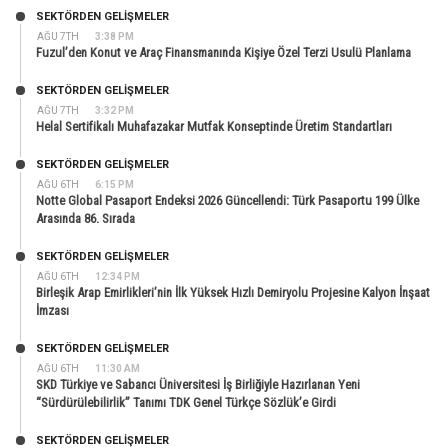
SEKTÖRDEN GELIŞMELER
AĞU 7TH
3:38 PM
Fuzul’den Konut ve Araç Finansmanında Kişiye Özel Terzi Usulü Planlama
SEKTÖRDEN GELIŞMELER
AĞU 7TH
3:32 PM
Helal Sertifikalı Muhafazakar Mutfak Konseptinde Üretim Standartları
SEKTÖRDEN GELIŞMELER
AĞU 6TH
6:15 PM
Notte Global Pasaport Endeksi 2026 Güncellendi: Türk Pasaportu 199 Ülke
Arasında 86. Sırada
SEKTÖRDEN GELIŞMELER
AĞU 6TH
12:34 PM
Birleşik Arap Emirlikleri’nin İlk Yüksek Hızlı Demiryolu Projesine Kalyon İnşaat
İmzası
SEKTÖRDEN GELIŞMELER
AĞU 6TH
11:30 AM
SKD Türkiye ve Sabancı Üniversitesi İş Birliğiyle Hazırlanan Yeni
“Sürdürülebilirlik” Tanımı TDK Genel Türkçe Sözlük’e Girdi
SEKTÖRDEN GELIŞMELER