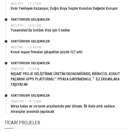
AĞU 6TH
11:27 AM
Evini Yenileyen Kazanıyor, Doğru Boya Seçimi Konutun Değerini Koruyor
SEKTÖRDEN GELIŞMELER
AĞU 4TH
10:52 AM
Yunanistan’da Golden Visa için 5 neden
SEKTÖRDEN GELIŞMELER
AĞU 3RD
12:42 PM
Konut inşaat firmaları şikayetleri yüzde 127 arttı
SEKTÖRDEN GELIŞMELER
TEM 31ST
7:24 PM
İNŞAAT PROJE GELİŞTİRME ÜRETİM EKONOMİSİNDE; BİRİNCİ EL KONUT
PAZARINI GPPS PLATFORMU ” PİYASA GAYRİMENKUL ” İLE EKRANLARA
TAŞIYACAK
SEKTÖRDEN GELIŞMELER
TEM 31ST
10:12 AM
Miras kalan ev ve tarım arazilerinde yeni dönem: İlk ihale artık sadece
mirasçılar arasında yapılacak
TICARI PROJELER