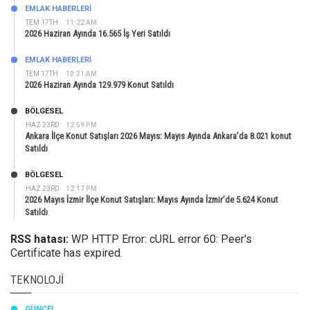
EMLAK HABERLERI
TEM 17TH
11:22 AM
2026 Haziran Ayında 16.565 İş Yeri Satıldı
EMLAK HABERLERI
TEM 17TH
10:31 AM
2026 Haziran Ayında 129.979 Konut Satıldı
BÖLGESEL
HAZ 23RD
12:59 PM
Ankara İlçe Konut Satışları 2026 Mayıs: Mayıs Ayında Ankara’da 8.021 konut
Satıldı
BÖLGESEL
HAZ 23RD
12:17 PM
2026 Mayıs İzmir İlçe Konut Satışları: Mayıs Ayında İzmir’de 5.624 Konut
Satıldı
RSS hatası:
WP HTTP Error: cURL error 60: Peer's
Certificate has expired.
TEKNOLOJI
GÜNCEL