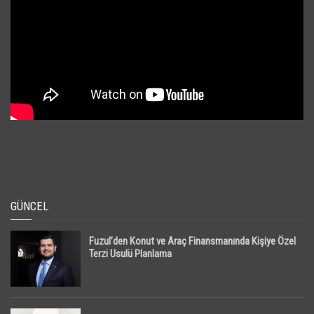
GÜNCEL
Fuzul’den Konut ve Araç Finansmanında Kişiye Özel
Terzi Usulü Planlama