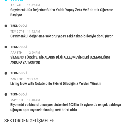
AĞU 4TH
11:02 AM
Gayrimenkulün Değerine Giden Yolda Yapay Zeka Ve Robotik Öğrenme
Başlıyor
TEKNOLOJİ
TEM 30TH
11:42 AM
Gayrimenkul değerleme sektörü yapay zekâ teknolojileriyle dönüşüyor
TEKNOLOJİ
ARA 8TH
12:29 PM
SİEMENS TÜRKİYE, BİNALARIN DİJİTALLEŞMESİNDEKİ UZMANLIĞINI
AVRUPA’YA TAŞIYOR
TEKNOLOJİ
KAS 19TH
9:50 AM
Living Now with Netatmo ile Evinizi Dilediğiniz Yerden Yönetin
TEKNOLOJİ
MAY 15TH
10:40 AM
Biyometri ve bina otomasyon sistemleri 2025’in ilk aylarında en çok saldırıya
uğrayan operasyonel teknoloji sektörleri oldu
SEKTÖRDEN GELIŞMELER