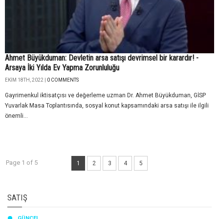
Ahmet Büyükduman: Devletin arsa satışı devrimsel bir karardır! -
Arsaya İki Yılda Ev Yapma Zorunluluğu
EKIM 18TH, 2022 |
0 COMMENTS
Gayrimenkul iktisatçısı ve değerleme uzman Dr. Ahmet Büyükduman, GİSP
Yuvarlak Masa Toplantısında, sosyal konut kapsamındaki arsa satışı ile ilgili
önemli...
Page 1 of 5
1
2
3
4
5
SATIŞ
GÜNCEL