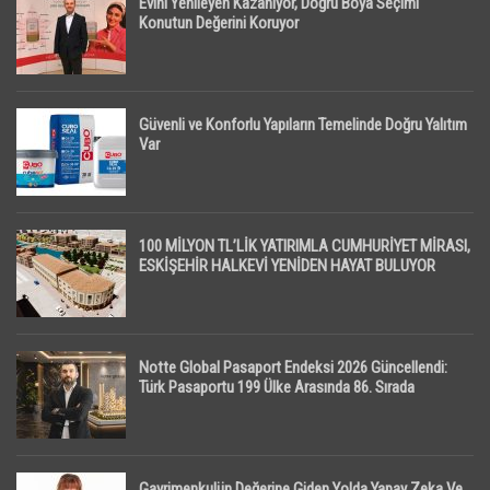
Evini Yenileyen Kazanıyor, Doğru Boya Seçimi
Konutun Değerini Koruyor
Güvenli ve Konforlu Yapıların Temelinde Doğru Yalıtım
Var
100 MİLYON TL’LİK YATIRIMLA CUMHURİYET MİRASI,
ESKİŞEHİR HALKEVİ YENİDEN HAYAT BULUYOR
Notte Global Pasaport Endeksi 2026 Güncellendi:
Türk Pasaportu 199 Ülke Arasında 86. Sırada
Gayrimenkulün Değerine Giden Yolda Yapay Zeka Ve