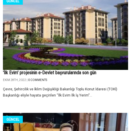
GÜNCEL
'İlk Evim' projesinin e-Devlet başvurularında son gün
EKIM 28TH, 2022 |
0 COMMENTS
Çevre, Şehircilik ve İklim Değişikliği Bakanlığı Toplu Konut İdaresi (TOKİ)
Başkanlığı eliyle hayata geçirilen “İlk Evim İlk İş Yerim”...
GÜNCEL