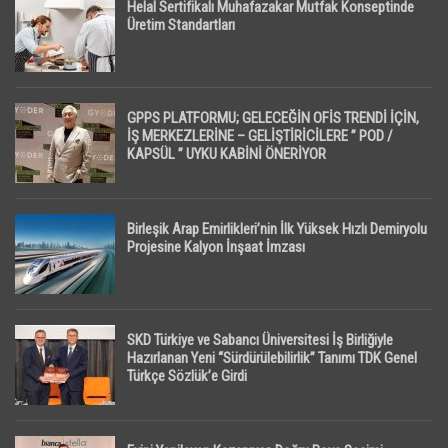
Helal Sertifikalı Muhafazakar Mutfak Konseptinde
Üretim Standartları
GPPS PLATFORMU; GELECEĞİN OFİS TRENDİ İÇİN,
İŞ MERKEZLERİNE – GELİŞTİRİCİLERE ” POD /
KAPSÜL ” UYKU KABİNİ ÖNERİYOR
Birleşik Arap Emirlikleri’nin İlk Yüksek Hızlı Demiryolu
Projesine Kalyon İnşaat İmzası
SKD Türkiye ve Sabancı Üniversitesi İş Birliğiyle
Hazırlanan Yeni “Sürdürülebilirlik” Tanımı TDK Genel
Türkçe Sözlük’e Girdi