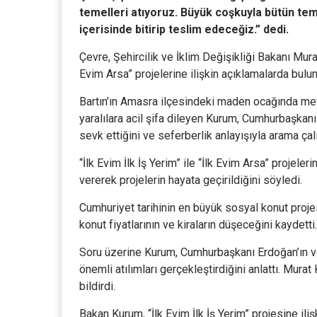
temelleri atıyoruz. Büyük coşkuyla bütün temell
içerisinde bitirip teslim edeceğiz.” dedi.
Çevre, Şehircilik ve İklim Değişikliği Bakanı Murat
Evim Arsa” projelerine ilişkin açıklamalarda bulund
Bartın’ın Amasra ilçesindeki maden ocağında me
yaralılara acil şifa dileyen Kurum, Cumhurbaşkanı
sevk ettiğini ve seferberlik anlayışıyla arama çalı
“İlk Evim İlk İş Yerim” ile “İlk Evim Arsa” projel
vererek projelerin hayata geçirildiğini söyledi.
Cumhuriyet tarihinin en büyük sosyal konut proje
konut fiyatlarının ve kiraların düşeceğini kaydetti.
Soru üzerine Kurum, Cumhurbaşkanı Erdoğan’ın ve 
önemli atılımları gerçekleştirdiğini anlattı. Mura
bildirdi.
Bakan Kurum, “İlk Evim İlk İş Yerim” projesine ili