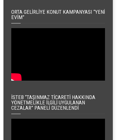
ORTA GELIRLIYE KONUT KAMPANYASI “YENI
EVIM”
İSTEB “TAŞINMAZ TICARETI HAKKINDA
YÖNETMELIKLE İLGILI UYGULANAN
CEZALAR” PANELI DÜZENLENDI