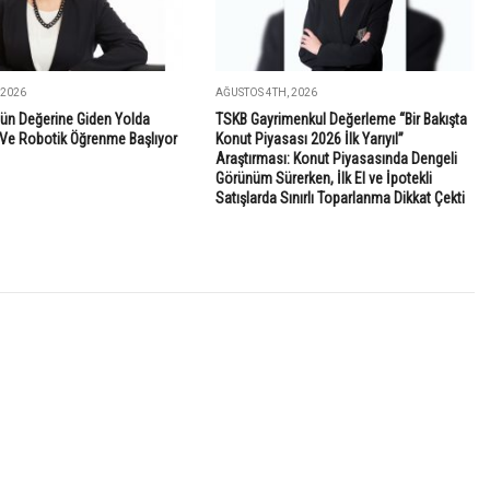
 2026
AĞUSTOS 4TH, 2026
ün Değerine Giden Yolda
TSKB Gayrimenkul Değerleme “Bir Bakışta
Ve Robotik Öğrenme Başlıyor
Konut Piyasası 2026 İlk Yarıyıl”
Araştırması: Konut Piyasasında Dengeli
Görünüm Sürerken, İlk El ve İpotekli
Satışlarda Sınırlı Toparlanma Dikkat Çekti