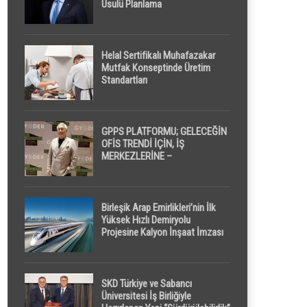
Usulü Planlama
Helal Sertifikalı Muhafazakar
Mutfak Konseptinde Üretim
Standartları
GPPS PLATFORMU; GELECEĞİN
OFİS TRENDİ İÇİN, İŞ
MERKEZLERİNE –
GELİŞTİRİCİLERE ” POD /
KAPSÜL ” UYKU KABİNİ
ÖNERİYOR
Birleşik Arap Emirlikleri’nin İlk
Yüksek Hızlı Demiryolu
Projesine Kalyon İnşaat İmzası
SKD Türkiye ve Sabancı
Üniversitesi İş Birliğiyle