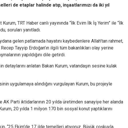
eri de etaplar halinde atıp, inşaatlarımızı da iki yıl
 Kurum, TRT Haber canlı yayınında “İlk Evim İlk İş Yerim” ile “İlk
u, soruları yanıtladı.
ydana gelen patlamada hayatını kaybedenlere Allah’tan rahmet,
 Recep Tayyip Erdoğan’ın ilgili tüm bakanlıkları olay yerine
şmalarının yapıldığını dile getirdi.
erinin detaylarını anlatan Bakan Kurum, vatandaşın sesine kulak
sinin uygulamaya alındığını vurgulayan Kurum, bu projeyle
AK Parti iktidarlarının 20 yılda üretimden sanayiye her alanda
t Kurum, 20 yılda 1 milyon 170 bin sosyal konut yaptıklarını
şkin, “25 Ekim’de 17 ilde temelleri atıyoruz. Büyük coşkuyla,