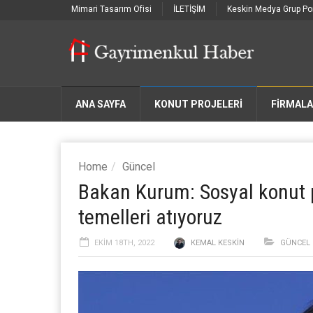
Mimari Tasarım Ofisi
İLETİŞİM
Keskin Medya Grup Por
ANA SAYFA
KONUT PROJELERİ
FIRMAL
Home
Güncel
Bakan Kurum: Sosyal konut p
temelleri atıyoruz
EKIM 18TH, 2022
KEMAL KESKIN
GÜNCEL