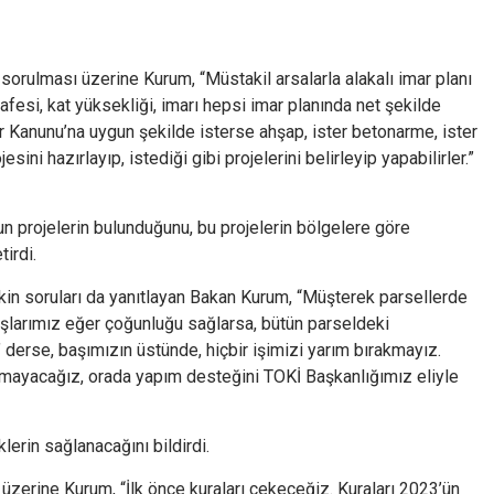
sorulması üzerine Kurum, “Müstakil arsalarla alakalı imar planı
afesi, kat yüksekliği, imarı hepsi imar planında net şekilde
r Kanunu’na uygun şekilde isterse ahşap, ister betonarme, ister
ini hazırlayıp, istediği gibi projelerini belirleyip yapabilirler.”
n projelerin bulunduğunu, bu projelerin bölgelere göre
irdi.
şkin soruları da yanıtlayan Bakan Kurum, “Müşterek parsellerde
ndaşlarımız eğer çoğunluğu sağlarsa, bütün parseldeki
derse, başımızın üstünde, hiçbir işimizi yarım bırakmayız.
lmayacağız, orada yapım desteğini TOKİ Başkanlığımız eliyle
erin sağlanacağını bildirdi.
üzerine Kurum, “İlk önce kuraları çekeceğiz. Kuraları 2023’ün