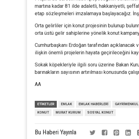
martına kadar 81 ilde adaletli, hakkaniyetli, şef
etap sözleşmeleri imzalamaya başlayacağız. İnşa
Orta gelirliler için konut projesinin bulunup bulu
orta üstü gelir sahiplerine yönelik konut kampanya
Cumhurbaşkanı Erdoğan tarafından açıklanacak vi
ilişkin önemli projelerin hayata geçirileceğini k
Sokak köpekleriyle ilgili soru üzerine Bakan Kuru
barınakların sayısının artırılması konusunda çalış
AA
ETIKETLER
EMLAK
EMLAK HABERLERI
GAYRIMENKUL
KONUT
MURAT KURUM
SOSYAL KONUT
Bu Haberi Yayınla