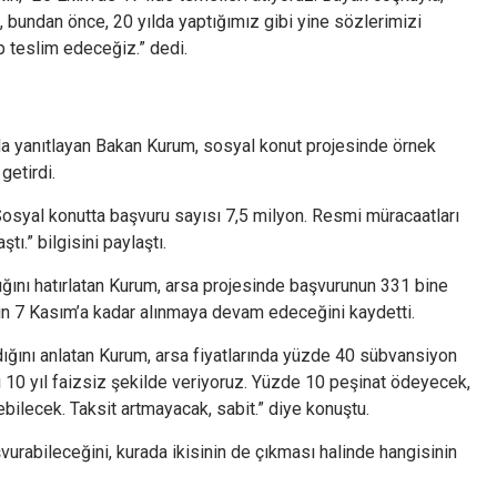
, bundan önce, 20 yılda yaptığımız gibi yine sözlerimizi
rip teslim edeceğiz.” dedi.
 da yanıtlayan Bakan Kurum, sosyal konut projesinde örnek
getirdi.
Sosyal konutta başvuru sayısı 7,5 milyon. Resmi müracaatları
ı.” bilgisini paylaştı.
ığını hatırlatan Kurum, arsa projesinde başvurunun 331 bine
ının 7 Kasım’a kadar alınmaya devam edeceğini kaydetti.
ldığını anlatan Kurum, arsa fiyatlarında yüzde 40 sübvansiyon
 10 yıl faizsiz şekilde veriyoruz. Yüzde 10 peşinat ödeyecek,
bilecek. Taksit artmayacak, sabit.” diye konuştu.
vurabileceğini, kurada ikisinin de çıkması halinde hangisinin