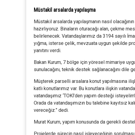
Müstakil arsalarda yapılaşma
Müstakil arsalarda yapılaşmanın nasıl olacağının 
hazırlıyoruz. Binaların oturacağı alan, çekme mes
belirlenecek. Vatandaşlarımız da 3194 sayılı İma
yığma, isterse çelik, mevzuata uygun şekilde projes
yanıtını verdi.
Bakan Kurum, 7 bölge için yöresel mimariye uygu
sunulacağını, teknik destek sağlanacağını dile get
Müşterek parselli arsalara konut yapılmasına ili
katlı konutlarımız var. Bu konutlara ilişkin vata
vatandaşımız ‘TOKİ’den yapım desteği isteyelim’ 
Orada da vatandaşımızın bu talebine kayıtsız ka
vereceğiz.” dedi.
Murat Kurum, yapım konusunda da gerekli destekl
Projelerde sürecin nasıl işleyeceğinin sorulması 