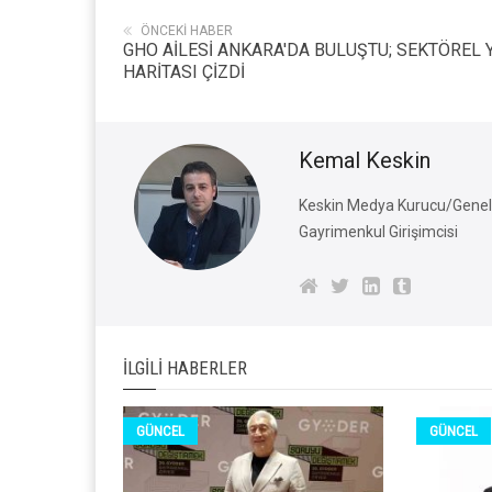
ÖNCEKI HABER
GHO AİLESİ ANKARA'DA BULUŞTU; SEKTÖREL 
HARİTASI ÇİZDİ
Kemal Keskin
Keskin Medya Kurucu/Genel 
Gayrimenkul Girişimcisi
İLGILI HABERLER
GÜNCEL
GÜNCEL