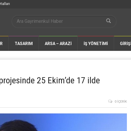
talları
AR
TASARIM
ARSA – ARAZİ
İŞ YÖNETİMİ
GİRİŞ
rojesinde 25 Ekim’de 17 ilde
0 İÇERIK