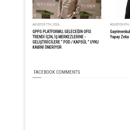
AĞUSTOS 7TH, 2026
AĞUSTOS 4TH,
GPPS PLATFORMU; GELECEĞİN OFİS
Gayrimenkul
TRENDİ İÇİN, İŞ MERKEZLERİNE -
Yapay Zeka 
GELİŞTİRİCİLERE " POD / KAPSÜL " UYKU
KABİNİ ÖNERİYOR
FACEBOOK COMMENTS