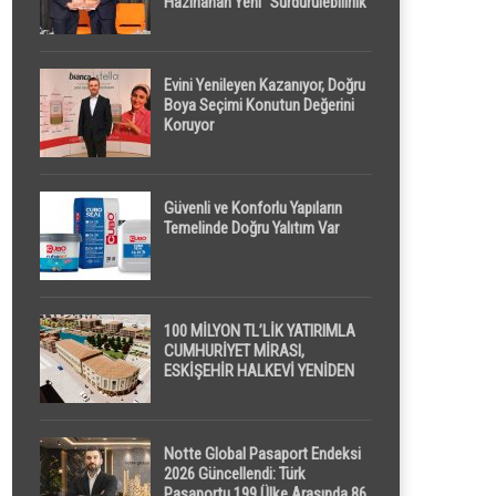
Hazırlanan Yeni “Sürdürülebilirlik”
Tanımı TDK Genel Türkçe
Sözlük’e Girdi
Evini Yenileyen Kazanıyor, Doğru
Boya Seçimi Konutun Değerini
Koruyor
Güvenli ve Konforlu Yapıların
Temelinde Doğru Yalıtım Var
100 MİLYON TL’LİK YATIRIMLA
CUMHURİYET MİRASI,
ESKİŞEHİR HALKEVİ YENİDEN
HAYAT BULUYOR
Notte Global Pasaport Endeksi
2026 Güncellendi: Türk
Pasaportu 199 Ülke Arasında 86.