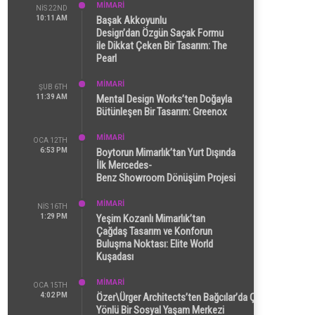
MİMARİ
NIS 22ND
10:11 AM
Başak Akkoyunlu
Design’dan Özgün Saçak Formu
ile Dikkat Çeken Bir Tasarım: The
Pearl
MİMARİ
ŞUB 6TH
11:39 AM
Mental Design Works’ten Doğayla
Bütünleşen Bir Tasarım: Greenox
MİMARİ
OCA 12TH
6:53 PM
Boytorun Mimarlık’tan Yurt Dışında
İlk Mercedes-
Benz Showroom Dönüşüm Projesi
MİMARİ
NIS 16TH
1:29 PM
Yeşim Kozanlı Mimarlık’tan
Çağdaş Tasarım ve Konforun
Buluşma Noktası: Elite World
Kuşadası
MİMARİ
OCA 15TH
4:02 PM
Özer\Ürger Architects’ten Bağcılar’da Çok
Yönlü Bir Sosyal Yaşam Merkezi