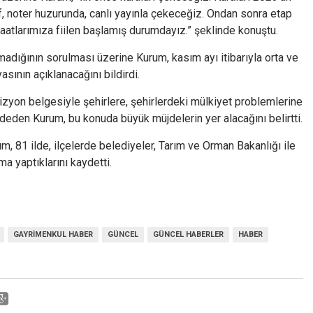
faf, noter huzurunda, canlı yayınla çekeceğiz. Ondan sonra etap
atlarımıza fiilen başlamış durumdayız.” şeklinde konuştu.
nmadığının sorulması üzerine Kurum, kasım ayı itibarıyla orta ve
sının açıklanacağını bildirdi.
zyon belgesiyle şehirlere, şehirlerdeki mülkiyet problemlerine
aydeden Kurum, bu konuda büyük müjdelerin yer alacağını belirtti.
m, 81 ilde, ilçelerde belediyeler, Tarım ve Orman Bakanlığı ile
ma yaptıklarını kaydetti.
GAYRIMENKUL HABER
GÜNCEL
GÜNCEL HABERLER
HABER