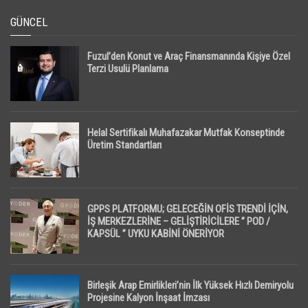
GÜNCEL
Fuzul’den Konut ve Araç Finansmanında Kişiye Özel
Terzi Usulü Planlama
Helal Sertifikalı Muhafazakar Mutfak Konseptinde
Üretim Standartları
GPPS PLATFORMU; GELECEĞİN OFİS TRENDİ İÇİN,
İŞ MERKEZLERİNE – GELİŞTİRİCİLERE ” POD /
KAPSÜL ” UYKU KABİNİ ÖNERİYOR
Birleşik Arap Emirlikleri’nin İlk Yüksek Hızlı Demiryolu
Projesine Kalyon İnşaat İmzası