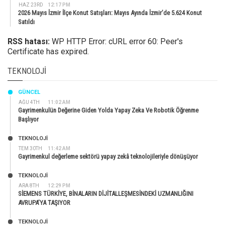
HAZ 23RD
12:17 PM
2026 Mayıs İzmir İlçe Konut Satışları: Mayıs Ayında İzmir’de 5.624 Konut
Satıldı
RSS hatası:
WP HTTP Error: cURL error 60: Peer's
Certificate has expired.
TEKNOLOJI
GÜNCEL
AĞU 4TH
11:02 AM
Gayrimenkulün Değerine Giden Yolda Yapay Zeka Ve Robotik Öğrenme
Başlıyor
TEKNOLOJİ
TEM 30TH
11:42 AM
Gayrimenkul değerleme sektörü yapay zekâ teknolojileriyle dönüşüyor
TEKNOLOJİ
ARA 8TH
12:29 PM
SİEMENS TÜRKİYE, BİNALARIN DİJİTALLEŞMESİNDEKİ UZMANLIĞINI
AVRUPA’YA TAŞIYOR
TEKNOLOJİ