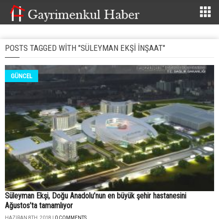
POSTS TAGGED WITH "SÜLEYMAN EKŞI INŞAAT"
GÜNCEL
Süleyman Ekşi, Doğu Anadolu’nun en büyük şehir hastanesini
Ağustos’ta tamamlıyor
HAZIRAN 8TH, 2018 |
0 COMMENTS