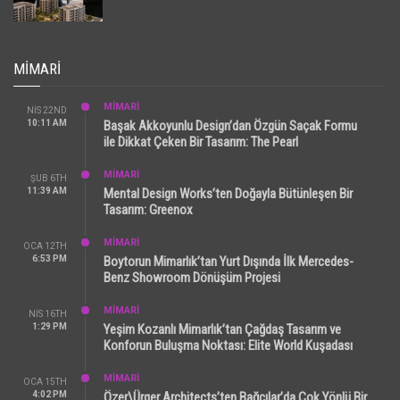
MIMARI
MİMARİ
NIS 22ND
10:11 AM
Başak Akkoyunlu Design’dan Özgün Saçak Formu
ile Dikkat Çeken Bir Tasarım: The Pearl
MİMARİ
ŞUB 6TH
11:39 AM
Mental Design Works’ten Doğayla Bütünleşen Bir
Tasarım: Greenox
MİMARİ
OCA 12TH
6:53 PM
Boytorun Mimarlık’tan Yurt Dışında İlk Mercedes-
Benz Showroom Dönüşüm Projesi
MİMARİ
NIS 16TH
1:29 PM
Yeşim Kozanlı Mimarlık’tan Çağdaş Tasarım ve
Konforun Buluşma Noktası: Elite World Kuşadası
MİMARİ
OCA 15TH
4:02 PM
Özer\Ürger Architects’ten Bağcılar’da Çok Yönlü Bir