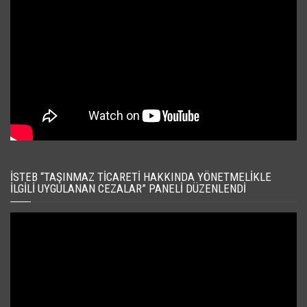
İSTEB “TAŞINMAZ TICARETI HAKKINDA YÖNETMELIKLE
İLGILI UYGULANAN CEZALAR” PANELI DÜZENLENDI