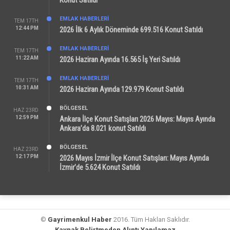
EMLAK HABERLERI
TEM 17TH
12:44 PM
2026 İlk 6 Aylık Döneminde 699.516 Konut Satıldı
EMLAK HABERLERI
TEM 17TH
11:22 AM
2026 Haziran Ayında 16.565 İş Yeri Satıldı
EMLAK HABERLERI
TEM 17TH
10:31 AM
2026 Haziran Ayında 129.979 Konut Satıldı
BÖLGESEL
HAZ 23RD
12:59 PM
Ankara İlçe Konut Satışları 2026 Mayıs: Mayıs Ayında
Ankara’da 8.021 konut Satıldı
BÖLGESEL
HAZ 23RD
12:17 PM
2026 Mayıs İzmir İlçe Konut Satışları: Mayıs Ayında
İzmir’de 5.624 Konut Satıldı
©
Gayrimenkul Haber
2016. Tüm Hakları Saklıdır.
Kaynak Belirtmeden Alıntı Yapılamaz