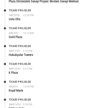
Plaza Görünümlü Sanayi Projesi: Modern Sanayi Merkezi
TİCARİ PROJELER
KAS 29TH
12:23 PM
Usta Ofis
TİCARİ PROJELER
KAS 6TH
10:12 AM
Gold Plaza
TİCARİ PROJELER
MAY 31ST
3:10 PM
Hukukçular Towers
TİCARİ PROJELER
MAY 25TH
5:51 PM
K Plaza
TİCARİ PROJELER
NIS 8TH
12:34 PM
Royal Marin
TİCARİ PROJELER
MAR 16TH
3:30 PM