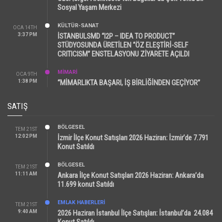
Sosyal Yaşam Merkezi
KÜLTÜR-SANAT
OCA 14TH
3:37 PM
İSTANBULSMD “I2P – IDEA TO PRODUCT”
STÜDYOSUNDA ÜRETİLEN “ÖZ ELEŞTİRİ-SELF
CRITICISM” ENSTELASYONU ZİYARETE AÇILDI
MİMARİ
OCA 9TH
1:38 PM
“MİMARLIKTA BAŞARI, İŞ BİRLİĞİNDEN GEÇİYOR”
SATIŞ
BÖLGESEL
TEM 21ST
12:02 PM
İzmir İlçe Konut Satışları 2026 Haziran: İzmir’de 7.791
Konut Satıldı
BÖLGESEL
TEM 21ST
11:11 AM
Ankara İlçe Konut Satışları 2026 Haziran: Ankara’da
11.699 konut Satıldı
EMLAK HABERLERI
TEM 21ST
9:40 AM
2026 Haziran İstanbul İlçe Satışları: İstanbul’da 24.084
Konut Satıldı