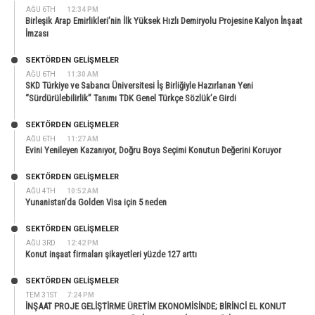
AĞU 6TH
12:34 PM
Birleşik Arap Emirlikleri’nin İlk Yüksek Hızlı Demiryolu Projesine Kalyon İnşaat
İmzası
SEKTÖRDEN GELIŞMELER
AĞU 6TH
11:30 AM
SKD Türkiye ve Sabancı Üniversitesi İş Birliğiyle Hazırlanan Yeni
“Sürdürülebilirlik” Tanımı TDK Genel Türkçe Sözlük’e Girdi
SEKTÖRDEN GELIŞMELER
AĞU 6TH
11:27 AM
Evini Yenileyen Kazanıyor, Doğru Boya Seçimi Konutun Değerini Koruyor
SEKTÖRDEN GELIŞMELER
AĞU 4TH
10:52 AM
Yunanistan’da Golden Visa için 5 neden
SEKTÖRDEN GELIŞMELER
AĞU 3RD
12:42 PM
Konut inşaat firmaları şikayetleri yüzde 127 arttı
SEKTÖRDEN GELIŞMELER
TEM 31ST
7:24 PM
İNŞAAT PROJE GELİŞTİRME ÜRETİM EKONOMİSİNDE; BİRİNCİ EL KONUT