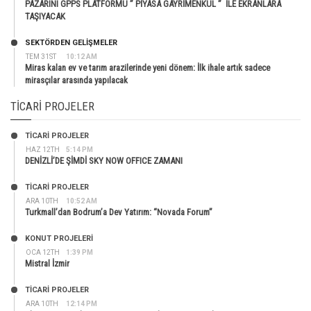
PAZARINI GPPS PLATFORMU ” PİYASA GAYRİMENKUL ” İLE EKRANLARA
TAŞIYACAK
SEKTÖRDEN GELIŞMELER
TEM 31ST
10:12 AM
Miras kalan ev ve tarım arazilerinde yeni dönem: İlk ihale artık sadece
mirasçılar arasında yapılacak
TICARI PROJELER
TİCARİ PROJELER
HAZ 12TH
5:14 PM
DENİZLİ’DE ŞİMDİ SKY NOW OFFICE ZAMANI
TİCARİ PROJELER
ARA 10TH
10:52 AM
Turkmall’dan Bodrum’a Dev Yatırım: “Novada Forum”
KONUT PROJELERI
OCA 12TH
1:39 PM
Mistral İzmir
TİCARİ PROJELER
ARA 10TH
12:14 PM