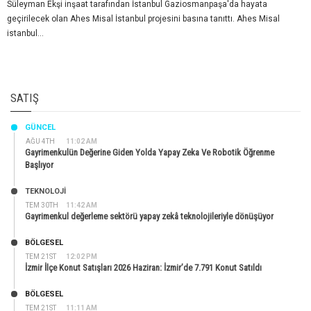
Süleyman Ekşi inşaat tarafından İstanbul Gaziosmanpaşa'da hayata
geçirilecek olan Ahes Misal İstanbul projesini basına tanıttı. Ahes Misal
istanbul...
SATIŞ
GÜNCEL
AĞU 4TH
11:02 AM
Gayrimenkulün Değerine Giden Yolda Yapay Zeka Ve Robotik Öğrenme
Başlıyor
TEKNOLOJİ
TEM 30TH
11:42 AM
Gayrimenkul değerleme sektörü yapay zekâ teknolojileriyle dönüşüyor
BÖLGESEL
TEM 21ST
12:02 PM
İzmir İlçe Konut Satışları 2026 Haziran: İzmir’de 7.791 Konut Satıldı
BÖLGESEL
TEM 21ST
11:11 AM