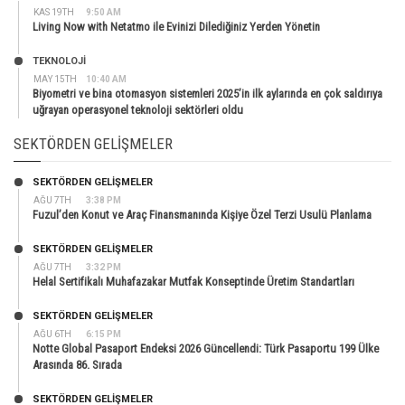
KAS 19TH
9:50 AM
Living Now with Netatmo ile Evinizi Dilediğiniz Yerden Yönetin
TEKNOLOJİ
MAY 15TH
10:40 AM
Biyometri ve bina otomasyon sistemleri 2025’in ilk aylarında en çok saldırıya
uğrayan operasyonel teknoloji sektörleri oldu
SEKTÖRDEN GELIŞMELER
SEKTÖRDEN GELIŞMELER
AĞU 7TH
3:38 PM
Fuzul’den Konut ve Araç Finansmanında Kişiye Özel Terzi Usulü Planlama
SEKTÖRDEN GELIŞMELER
AĞU 7TH
3:32 PM
Helal Sertifikalı Muhafazakar Mutfak Konseptinde Üretim Standartları
SEKTÖRDEN GELIŞMELER
AĞU 6TH
6:15 PM
Notte Global Pasaport Endeksi 2026 Güncellendi: Türk Pasaportu 199 Ülke
Arasında 86. Sırada
SEKTÖRDEN GELIŞMELER