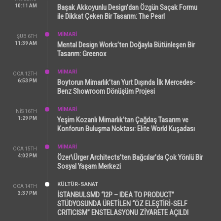
10:11 AM
Başak Akkoyunlu Design’dan Özgün Saçak Formu
ile Dikkat Çeken Bir Tasarım: The Pearl
MİMARİ
ŞUB 6TH
11:39 AM
Mental Design Works’ten Doğayla Bütünleşen Bir
Tasarım: Greenox
MİMARİ
OCA 12TH
6:53 PM
Boytorun Mimarlık’tan Yurt Dışında İlk Mercedes-
Benz Showroom Dönüşüm Projesi
MİMARİ
NIS 16TH
1:29 PM
Yeşim Kozanlı Mimarlık’tan Çağdaş Tasarım ve
Konforun Buluşma Noktası: Elite World Kuşadası
MİMARİ
OCA 15TH
4:02 PM
Özer\Ürger Architects’ten Bağcılar’da Çok Yönlü Bir
Sosyal Yaşam Merkezi
KÜLTÜR-SANAT
OCA 14TH
3:37 PM
İSTANBULSMD “I2P – IDEA TO PRODUCT”
STÜDYOSUNDA ÜRETİLEN “ÖZ ELEŞTİRİ-SELF
CRITICISM” ENSTELASYONU ZİYARETE AÇILDI