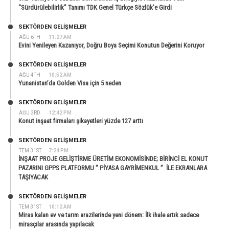
“Sürdürülebilirlik” Tanımı TDK Genel Türkçe Sözlük’e Girdi
SEKTÖRDEN GELIŞMELER
AĞU 6TH
11:27 AM
Evini Yenileyen Kazanıyor, Doğru Boya Seçimi Konutun Değerini Koruyor
SEKTÖRDEN GELIŞMELER
AĞU 4TH
10:52 AM
Yunanistan’da Golden Visa için 5 neden
SEKTÖRDEN GELIŞMELER
AĞU 3RD
12:42 PM
Konut inşaat firmaları şikayetleri yüzde 127 arttı
SEKTÖRDEN GELIŞMELER
TEM 31ST
7:24 PM
İNŞAAT PROJE GELİŞTİRME ÜRETİM EKONOMİSİNDE; BİRİNCİ EL KONUT
PAZARINI GPPS PLATFORMU ” PİYASA GAYRİMENKUL ” İLE EKRANLARA
TAŞIYACAK
SEKTÖRDEN GELIŞMELER
TEM 31ST
10:12 AM
Miras kalan ev ve tarım arazilerinde yeni dönem: İlk ihale artık sadece
mirasçılar arasında yapılacak