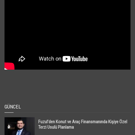
GÜNCEL
Fuzul’den Konut ve Araç Finansmanında Kişiye Özel
Terzi Usulü Planlama