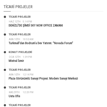
TICARI PROJELER
TİCARİ PROJELER
HAZ 12TH
5:14 PM
DENİZLİ’DE ŞİMDİ SKY NOW OFFICE ZAMANI
TİCARİ PROJELER
ARA 10TH
10:52 AM
Turkmall’dan Bodrum’a Dev Yatırım: “Novada Forum”
KONUT PROJELERI
OCA 12TH
1:39 PM
Mistral İzmir
TİCARİ PROJELER
ARA 10TH
12:14 PM
Plaza Görünümlü Sanayi Projesi: Modern Sanayi Merkezi
TİCARİ PROJELER
KAS 29TH
12:23 PM
Usta Ofis
TİCARİ PROJELER