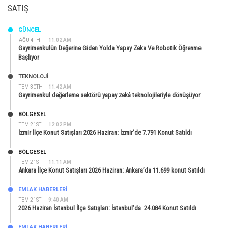
SATIŞ
GÜNCEL
AĞU 4TH
11:02 AM
Gayrimenkulün Değerine Giden Yolda Yapay Zeka Ve Robotik Öğrenme
Başlıyor
TEKNOLOJİ
TEM 30TH
11:42 AM
Gayrimenkul değerleme sektörü yapay zekâ teknolojileriyle dönüşüyor
BÖLGESEL
TEM 21ST
12:02 PM
İzmir İlçe Konut Satışları 2026 Haziran: İzmir’de 7.791 Konut Satıldı
BÖLGESEL
TEM 21ST
11:11 AM
Ankara İlçe Konut Satışları 2026 Haziran: Ankara’da 11.699 konut Satıldı
EMLAK HABERLERI
TEM 21ST
9:40 AM
2026 Haziran İstanbul İlçe Satışları: İstanbul’da 24.084 Konut Satıldı
EMLAK HABERLERI