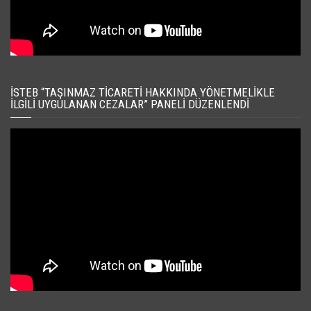
İSTEB “TAŞINMAZ TICARETI HAKKINDA YÖNETMELIKLE
İLGILI UYGULANAN CEZALAR” PANELI DÜZENLENDI