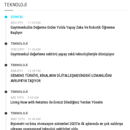
TEKNOLOJI
GÜNCEL
AĞU 4TH
11:02 AM
Gayrimenkulün Değerine Giden Yolda Yapay Zeka Ve Robotik Öğrenme
Başlıyor
TEKNOLOJİ
TEM 30TH
11:42 AM
Gayrimenkul değerleme sektörü yapay zekâ teknolojileriyle dönüşüyor
TEKNOLOJİ
ARA 8TH
12:29 PM
SİEMENS TÜRKİYE, BİNALARIN DİJİTALLEŞMESİNDEKİ UZMANLIĞINI
AVRUPA’YA TAŞIYOR
TEKNOLOJİ
KAS 19TH
9:50 AM
Living Now with Netatmo ile Evinizi Dilediğiniz Yerden Yönetin
TEKNOLOJİ
MAY 15TH
10:40 AM
Biyometri ve bina otomasyon sistemleri 2025’in ilk aylarında en çok saldırıya
uğrayan operasyonel teknoloji sektörleri oldu