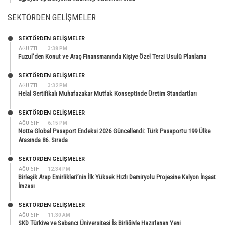
SEKTÖRDEN GELIŞMELER
SEKTÖRDEN GELIŞMELER
AĞU 7TH
3:38 PM
Fuzul’den Konut ve Araç Finansmanında Kişiye Özel Terzi Usulü Planlama
SEKTÖRDEN GELIŞMELER
AĞU 7TH
3:32 PM
Helal Sertifikalı Muhafazakar Mutfak Konseptinde Üretim Standartları
SEKTÖRDEN GELIŞMELER
AĞU 6TH
6:15 PM
Notte Global Pasaport Endeksi 2026 Güncellendi: Türk Pasaportu 199 Ülke
Arasında 86. Sırada
SEKTÖRDEN GELIŞMELER
AĞU 6TH
12:34 PM
Birleşik Arap Emirlikleri’nin İlk Yüksek Hızlı Demiryolu Projesine Kalyon İnşaat
İmzası
SEKTÖRDEN GELIŞMELER
AĞU 6TH
11:30 AM
SKD Türkiye ve Sabancı Üniversitesi İş Birliğiyle Hazırlanan Yeni