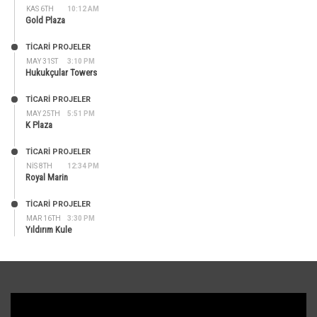
KAS 6TH
10:12 AM
Gold Plaza
TİCARİ PROJELER
MAY 31ST
3:10 PM
Hukukçular Towers
TİCARİ PROJELER
MAY 25TH
5:51 PM
K Plaza
TİCARİ PROJELER
NIS 8TH
12:34 PM
Royal Marin
TİCARİ PROJELER
MAR 16TH
3:30 PM
Yıldırım Kule