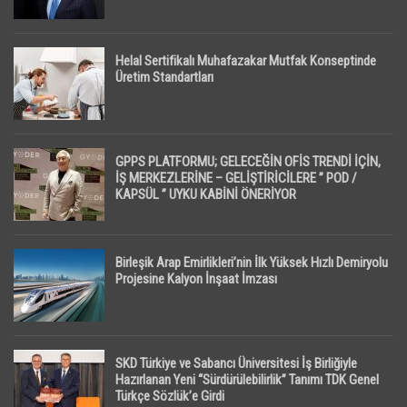
Helal Sertifikalı Muhafazakar Mutfak Konseptinde
Üretim Standartları
GPPS PLATFORMU; GELECEĞİN OFİS TRENDİ İÇİN,
İŞ MERKEZLERİNE – GELİŞTİRİCİLERE ” POD /
KAPSÜL ” UYKU KABİNİ ÖNERİYOR
Birleşik Arap Emirlikleri’nin İlk Yüksek Hızlı Demiryolu
Projesine Kalyon İnşaat İmzası
SKD Türkiye ve Sabancı Üniversitesi İş Birliğiyle
Hazırlanan Yeni “Sürdürülebilirlik” Tanımı TDK Genel
Türkçe Sözlük’e Girdi