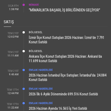
MİMARİ
OCA 9TH
1:38 PM
“MİMARLIKTA BAŞARI, İŞ BİRLİĞİNDEN GEÇİYOR”
SATIŞ
BÖLGESEL
TEM 21ST
12:02 PM
İzmir İlçe Konut Satışları 2026 Haziran: İzmir’de 7.791
Konut Satıldı
BÖLGESEL
TEM 21ST
11:11 AM
Ankara İlçe Konut Satışları 2026 Haziran: Ankara’da
11.699 konut Satıldı
EMLAK HABERLERI
TEM 21ST
9:40 AM
2026 Haziran İstanbul İlçe Satışları: İstanbul’da 24.084
Konut Satıldı
EMLAK HABERLERI
TEM 17TH
12:44 PM
2026 İlk 6 Aylık Döneminde 699.516 Konut Satıldı
EMLAK HABERLERI
TEM 17TH
11:22 AM
2026 Haziran Ayında 16.565 İş Yeri Satıldı