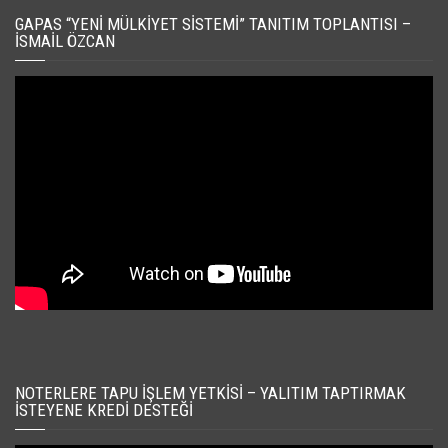
GAPAS “YENI MÜLKIYET SISTEMI” TANITIM TOPLANTISI –
İSMAIL ÖZCAN
NOTERLERE TAPU İŞLEM YETKISI – YALITIM TAPTIRMAK
İSTEYENE KREDI DESTEĞI