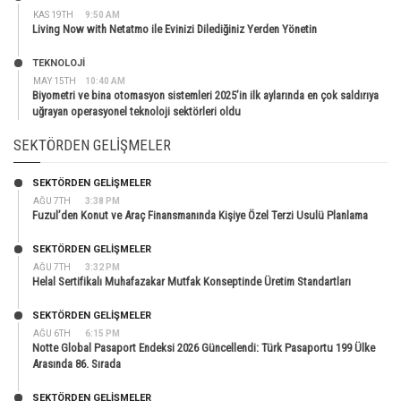
KAS 19TH
9:50 AM
Living Now with Netatmo ile Evinizi Dilediğiniz Yerden Yönetin
TEKNOLOJİ
MAY 15TH
10:40 AM
Biyometri ve bina otomasyon sistemleri 2025’in ilk aylarında en çok saldırıya
uğrayan operasyonel teknoloji sektörleri oldu
SEKTÖRDEN GELIŞMELER
SEKTÖRDEN GELIŞMELER
AĞU 7TH
3:38 PM
Fuzul’den Konut ve Araç Finansmanında Kişiye Özel Terzi Usulü Planlama
SEKTÖRDEN GELIŞMELER
AĞU 7TH
3:32 PM
Helal Sertifikalı Muhafazakar Mutfak Konseptinde Üretim Standartları
SEKTÖRDEN GELIŞMELER
AĞU 6TH
6:15 PM
Notte Global Pasaport Endeksi 2026 Güncellendi: Türk Pasaportu 199 Ülke
Arasında 86. Sırada
SEKTÖRDEN GELIŞMELER