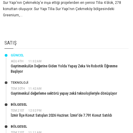
Sur Yapı'nın Çekmeköy'e inşa ettiği projelerden en yenisi Tilia 4 blok, 278
konuttan oluşuyor. Sur Yapı Tilia Sur Yapı'nın Çekmeköy bölgesindeki
Greenium,...
SATIŞ
GÜNCEL
AĞU 4TH
11:02 AM
Gayrimenkulün Değerine Giden Yolda Yapay Zeka Ve Robotik Öğrenme
Başlıyor
TEKNOLOJİ
TEM 30TH
11:42 AM
Gayrimenkul değerleme sektörü yapay zekâ teknolojileriyle dönüşüyor
BÖLGESEL
TEM 21ST
12:02 PM
İzmir İlçe Konut Satışları 2026 Haziran: İzmir’de 7.791 Konut Satıldı
BÖLGESEL
TEM 21ST
11:11 AM