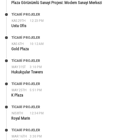
Plaza Görünümlü Sanayi Projesi: Modern Sanayi Merkezi
TİCARİ PROJELER
KAS 29TH
12:23 PM
Usta Ofis
TİCARİ PROJELER
KAS 6TH
10:12 AM
Gold Plaza
TİCARİ PROJELER
MAY 31ST
3:10 PM
Hukukçular Towers
TİCARİ PROJELER
MAY 25TH
5:51 PM
K Plaza
TİCARİ PROJELER
NIS 8TH
12:34 PM
Royal Marin
TİCARİ PROJELER
MAR 16TH
3:30 PM