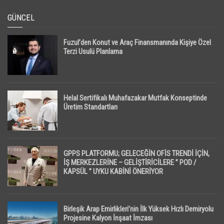
GÜNCEL
Fuzul’den Konut ve Araç Finansmanında Kişiye Özel
Terzi Usulü Planlama
Helal Sertifikalı Muhafazakar Mutfak Konseptinde
Üretim Standartları
GPPS PLATFORMU; GELECEĞİN OFİS TRENDİ İÇİN,
İŞ MERKEZLERİNE – GELİŞTİRİCİLERE ” POD /
KAPSÜL ” UYKU KABİNİ ÖNERİYOR
Birleşik Arap Emirlikleri’nin İlk Yüksek Hızlı Demiryolu
Projesine Kalyon İnşaat İmzası