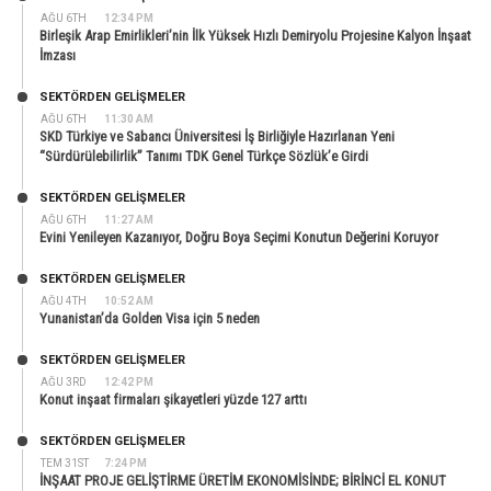
AĞU 6TH
12:34 PM
Birleşik Arap Emirlikleri’nin İlk Yüksek Hızlı Demiryolu Projesine Kalyon İnşaat
İmzası
SEKTÖRDEN GELIŞMELER
AĞU 6TH
11:30 AM
SKD Türkiye ve Sabancı Üniversitesi İş Birliğiyle Hazırlanan Yeni
“Sürdürülebilirlik” Tanımı TDK Genel Türkçe Sözlük’e Girdi
SEKTÖRDEN GELIŞMELER
AĞU 6TH
11:27 AM
Evini Yenileyen Kazanıyor, Doğru Boya Seçimi Konutun Değerini Koruyor
SEKTÖRDEN GELIŞMELER
AĞU 4TH
10:52 AM
Yunanistan’da Golden Visa için 5 neden
SEKTÖRDEN GELIŞMELER
AĞU 3RD
12:42 PM
Konut inşaat firmaları şikayetleri yüzde 127 arttı
SEKTÖRDEN GELIŞMELER
TEM 31ST
7:24 PM
İNŞAAT PROJE GELİŞTİRME ÜRETİM EKONOMİSİNDE; BİRİNCİ EL KONUT