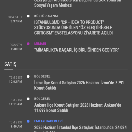
Sosyal Yaşam Merkezi
KÜLTÜR-SANAT
OCA 14TH
3:37 PM
İSTANBULSMD “I2P – IDEA TO PRODUCT”
STÜDYOSUNDA ÜRETİLEN “ÖZ ELEŞTİRİ-SELF
CRITICISM” ENSTELASYONU ZİYARETE AÇILDI
MİMARİ
OCA 9TH
1:38 PM
“MİMARLIKTA BAŞARI, İŞ BİRLİĞİNDEN GEÇİYOR”
SATIŞ
BÖLGESEL
TEM 21ST
12:02 PM
İzmir İlçe Konut Satışları 2026 Haziran: İzmir’de 7.791
Konut Satıldı
BÖLGESEL
TEM 21ST
11:11 AM
Ankara İlçe Konut Satışları 2026 Haziran: Ankara’da
11.699 konut Satıldı
EMLAK HABERLERI
TEM 21ST
9:40 AM
2026 Haziran İstanbul İlçe Satışları: İstanbul’da 24.084