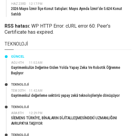
HAZ 23RD
12:17 PM
2026 Mayıs İzmir İlçe Konut Satışları: Mayıs Ayında İzmir’de 5.624 Konut
Satıldı
RSS hatası:
WP HTTP Error: cURL error 60: Peer's
Certificate has expired.
TEKNOLOJI
GÜNCEL
AĞU 4TH
11:02 AM
Gayrimenkulün Değerine Giden Yolda Yapay Zeka Ve Robotik Öğrenme
Başlıyor
TEKNOLOJİ
TEM 30TH
11:42 AM
Gayrimenkul değerleme sektörü yapay zekâ teknolojileriyle dönüşüyor
TEKNOLOJİ
ARA 8TH
12:29 PM
SİEMENS TÜRKİYE, BİNALARIN DİJİTALLEŞMESİNDEKİ UZMANLIĞINI
AVRUPA’YA TAŞIYOR
TEKNOLOJİ