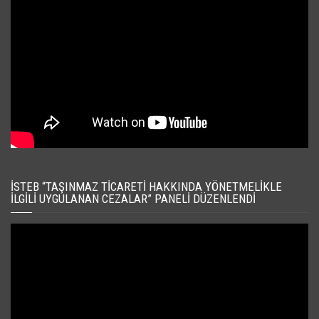
İSTEB “TAŞINMAZ TICARETI HAKKINDA YÖNETMELIKLE
İLGILI UYGULANAN CEZALAR” PANELI DÜZENLENDI