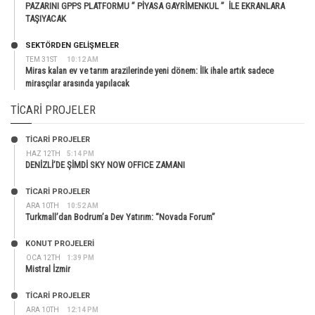
PAZARINI GPPS PLATFORMU ” PİYASA GAYRİMENKUL ” İLE EKRANLARA
TAŞIYACAK
SEKTÖRDEN GELIŞMELER
TEM 31ST
10:12 AM
Miras kalan ev ve tarım arazilerinde yeni dönem: İlk ihale artık sadece
mirasçılar arasında yapılacak
TICARI PROJELER
TİCARİ PROJELER
HAZ 12TH
5:14 PM
DENİZLİ’DE ŞİMDİ SKY NOW OFFICE ZAMANI
TİCARİ PROJELER
ARA 10TH
10:52 AM
Turkmall’dan Bodrum’a Dev Yatırım: “Novada Forum”
KONUT PROJELERI
OCA 12TH
1:39 PM
Mistral İzmir
TİCARİ PROJELER
ARA 10TH
12:14 PM