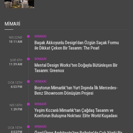
MIMARI
MİMARİ
NIS 22ND
10:11 AM
Başak Akkoyunlu Design’dan Özgün Saçak Formu
ile Dikkat Çeken Bir Tasarım: The Pearl
MİMARİ
ŞUB 6TH
11:39 AM
Mental Design Works’ten Doğayla Bütünleşen Bir
Tasarım: Greenox
MİMARİ
OCA 12TH
6:53 PM
Boytorun Mimarlık’tan Yurt Dışında İlk Mercedes-
Benz Showroom Dönüşüm Projesi
MİMARİ
NIS 16TH
1:29 PM
Yeşim Kozanlı Mimarlık’tan Çağdaş Tasarım ve
Konforun Buluşma Noktası: Elite World Kuşadası
MİMARİ
OCA 15TH
4:02 PM
Özer\Ürger Architects’ten Bağcılar’da Çok Yönlü Bir