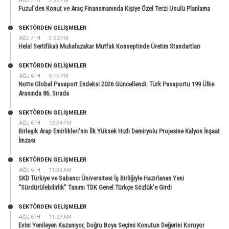
AĞU 7TH
3:38 PM
Fuzul’den Konut ve Araç Finansmanında Kişiye Özel Terzi Usulü Planlama
SEKTÖRDEN GELIŞMELER
AĞU 7TH
3:32 PM
Helal Sertifikalı Muhafazakar Mutfak Konseptinde Üretim Standartları
SEKTÖRDEN GELIŞMELER
AĞU 6TH
6:15 PM
Notte Global Pasaport Endeksi 2026 Güncellendi: Türk Pasaportu 199 Ülke
Arasında 86. Sırada
SEKTÖRDEN GELIŞMELER
AĞU 6TH
12:34 PM
Birleşik Arap Emirlikleri’nin İlk Yüksek Hızlı Demiryolu Projesine Kalyon İnşaat
İmzası
SEKTÖRDEN GELIŞMELER
AĞU 6TH
11:30 AM
SKD Türkiye ve Sabancı Üniversitesi İş Birliğiyle Hazırlanan Yeni
“Sürdürülebilirlik” Tanımı TDK Genel Türkçe Sözlük’e Girdi
SEKTÖRDEN GELIŞMELER
AĞU 6TH
11:27 AM
Evini Yenileyen Kazanıyor, Doğru Boya Seçimi Konutun Değerini Koruyor