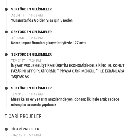
SEKTÖRDEN GELIŞMELER
AĞU 4TH
10:52 AM
Yunanistan’da Golden Visa için 5 neden
SEKTÖRDEN GELIŞMELER
AĞU 3RD
12:42 PM
Konut inşaat firmaları şikayetleri yüzde 127 arttı
SEKTÖRDEN GELIŞMELER
TEM 31ST
7:24 PM
İNŞAAT PROJE GELİŞTİRME ÜRETİM EKONOMİSİNDE; BİRİNCİ EL KONUT
PAZARINI GPPS PLATFORMU ” PİYASA GAYRİMENKUL ” İLE EKRANLARA
TAŞIYACAK
SEKTÖRDEN GELIŞMELER
TEM 31ST
10:12 AM
Miras kalan ev ve tarım arazilerinde yeni dönem: İlk ihale artık sadece
mirasçılar arasında yapılacak
TICARI PROJELER
TİCARİ PROJELER
HAZ 12TH
5:14 PM