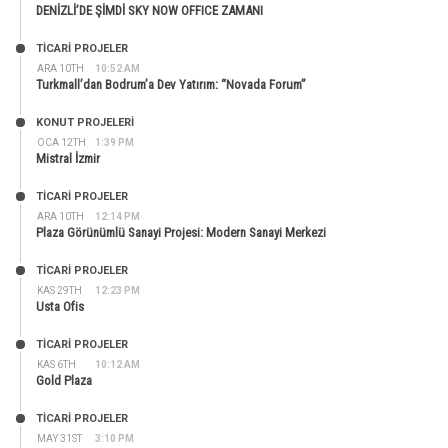
DENİZLİ’DE ŞİMDİ SKY NOW OFFICE ZAMANI
TİCARİ PROJELER
ARA 10TH
10:52 AM
Turkmall’dan Bodrum’a Dev Yatırım: “Novada Forum”
KONUT PROJELERI
OCA 12TH
1:39 PM
Mistral İzmir
TİCARİ PROJELER
ARA 10TH
12:14 PM
Plaza Görünümlü Sanayi Projesi: Modern Sanayi Merkezi
TİCARİ PROJELER
KAS 29TH
12:23 PM
Usta Ofis
TİCARİ PROJELER
KAS 6TH
10:12 AM
Gold Plaza
TİCARİ PROJELER
MAY 31ST
3:10 PM