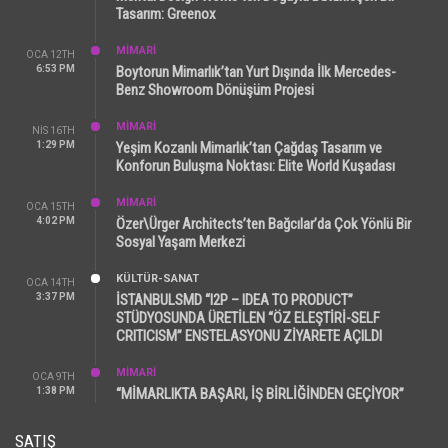
Tasarım: Greenox
MİMARİ
OCA 12TH
6:53 PM
Boytorun Mimarlık’tan Yurt Dışında İlk Mercedes-
Benz Showroom Dönüşüm Projesi
MİMARİ
NIS 16TH
1:29 PM
Yeşim Kozanlı Mimarlık’tan Çağdaş Tasarım ve
Konforun Buluşma Noktası: Elite World Kuşadası
MİMARİ
OCA 15TH
4:02 PM
Özer\Ürger Architects’ten Bağcılar’da Çok Yönlü Bir
Sosyal Yaşam Merkezi
KÜLTÜR-SANAT
OCA 14TH
3:37 PM
İSTANBULSMD “I2P – IDEA TO PRODUCT”
STÜDYOSUNDA ÜRETİLEN “ÖZ ELEŞTİRİ-SELF
CRITICISM” ENSTELASYONU ZİYARETE AÇILDI
MİMARİ
OCA 9TH
1:38 PM
“MİMARLIKTA BAŞARI, İŞ BİRLİĞİNDEN GEÇİYOR”
SATIŞ