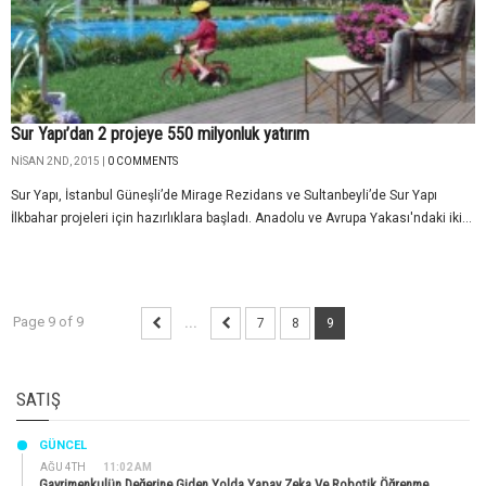
Sur Yapı’dan 2 projeye 550 milyonluk yatırım
NISAN 2ND, 2015 |
0 COMMENTS
Sur Yapı, İstanbul Güneşli’de Mirage Rezidans ve Sultanbeyli’de Sur Yapı
İlkbahar projeleri için hazırlıklara başladı. Anadolu ve Avrupa Yakası'ndaki iki...
Page 9 of 9
...
7
8
9
SATIŞ
GÜNCEL
AĞU 4TH
11:02 AM
Gayrimenkulün Değerine Giden Yolda Yapay Zeka Ve Robotik Öğrenme