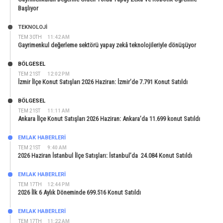
Başlıyor
TEKNOLOJİ
TEM 30TH
11:42 AM
Gayrimenkul değerleme sektörü yapay zekâ teknolojileriyle dönüşüyor
BÖLGESEL
TEM 21ST
12:02 PM
İzmir İlçe Konut Satışları 2026 Haziran: İzmir’de 7.791 Konut Satıldı
BÖLGESEL
TEM 21ST
11:11 AM
Ankara İlçe Konut Satışları 2026 Haziran: Ankara’da 11.699 konut Satıldı
EMLAK HABERLERI
TEM 21ST
9:40 AM
2026 Haziran İstanbul İlçe Satışları: İstanbul’da 24.084 Konut Satıldı
EMLAK HABERLERI
TEM 17TH
12:44 PM
2026 İlk 6 Aylık Döneminde 699.516 Konut Satıldı
EMLAK HABERLERI
TEM 17TH
11:22 AM