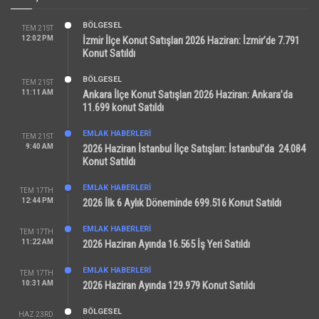
BÖLGESEL
TEM 21ST
12:02 PM
İzmir İlçe Konut Satışları 2026 Haziran: İzmir’de 7.791
Konut Satıldı
BÖLGESEL
TEM 21ST
11:11 AM
Ankara İlçe Konut Satışları 2026 Haziran: Ankara’da
11.699 konut Satıldı
EMLAK HABERLERI
TEM 21ST
9:40 AM
2026 Haziran İstanbul İlçe Satışları: İstanbul’da 24.084
Konut Satıldı
EMLAK HABERLERI
TEM 17TH
12:44 PM
2026 İlk 6 Aylık Döneminde 699.516 Konut Satıldı
EMLAK HABERLERI
TEM 17TH
11:22 AM
2026 Haziran Ayında 16.565 İş Yeri Satıldı
EMLAK HABERLERI
TEM 17TH
10:31 AM
2026 Haziran Ayında 129.979 Konut Satıldı
BÖLGESEL
HAZ 23RD