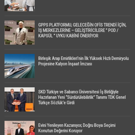
GPPS PLATFORMU; GELECEĞİN OFİS TRENDİ İÇİN,
İŞ MERKEZLERİNE – GELİŞTİRİCİLERE ” POD /
KAPSÜL ” UYKU KABİNİ ÖNERİYOR
Birleşik Arap Emirlikleri’nin İlk Yüksek Hızlı Demiryolu
Projesine Kalyon İnşaat İmzası
SKD Türkiye ve Sabancı Üniversitesi İş Birliğiyle
Hazırlanan Yeni “Sürdürülebilirlik” Tanımı TDK Genel
Türkçe Sözlük’e Girdi
Evini Yenileyen Kazanıyor, Doğru Boya Seçimi
Konutun Değerini Koruyor