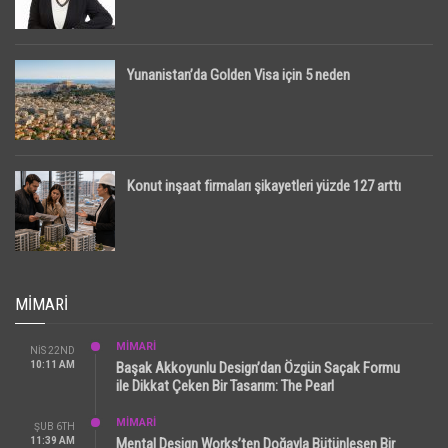
Yunanistan’da Golden Visa için 5 neden
Konut inşaat firmaları şikayetleri yüzde 127 arttı
MIMARI
MİMARİ
NIS 22ND
10:11 AM
Başak Akkoyunlu Design’dan Özgün Saçak Formu
ile Dikkat Çeken Bir Tasarım: The Pearl
MİMARİ
ŞUB 6TH
11:39 AM
Mental Design Works’ten Doğayla Bütünleşen Bir