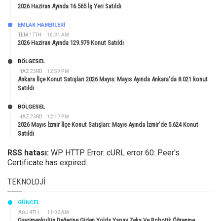
2026 Haziran Ayında 16.565 İş Yeri Satıldı
EMLAK HABERLERI
TEM 17TH
10:31 AM
2026 Haziran Ayında 129.979 Konut Satıldı
BÖLGESEL
HAZ 23RD
12:59 PM
Ankara İlçe Konut Satışları 2026 Mayıs: Mayıs Ayında Ankara’da 8.021 konut
Satıldı
BÖLGESEL
HAZ 23RD
12:17 PM
2026 Mayıs İzmir İlçe Konut Satışları: Mayıs Ayında İzmir’de 5.624 Konut
Satıldı
RSS hatası:
WP HTTP Error: cURL error 60: Peer's
Certificate has expired.
TEKNOLOJI
GÜNCEL
AĞU 4TH
11:02 AM
Gayrimenkulün Değerine Giden Yolda Yapay Zeka Ve Robotik Öğrenme