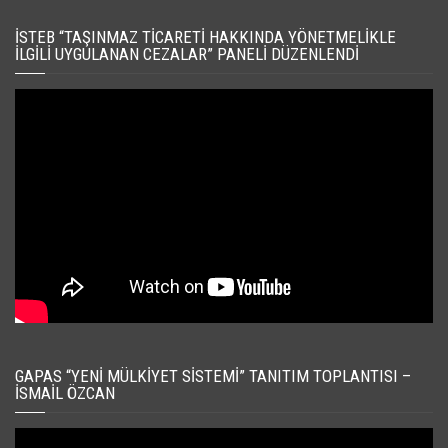
İSTEB “TAŞINMAZ TICARETI HAKKINDA YÖNETMELIKLE
İLGILI UYGULANAN CEZALAR” PANELI DÜZENLENDI
GAPAS “YENI MÜLKIYET SISTEMI” TANITIM TOPLANTISI –
İSMAIL ÖZCAN