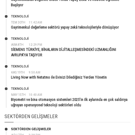
Başlıyor
TEKNOLOJİ
TEM 30TH
11:42 AM
Gayrimenkul değerleme sektörü yapay zekâ teknolojileriyle dönüşüyor
TEKNOLOJİ
ARA 8TH
12:29 PM
SİEMENS TÜRKİYE, BİNALARIN DİJİTALLEŞMESİNDEKİ UZMANLIĞINI
AVRUPA’YA TAŞIYOR
TEKNOLOJİ
KAS 19TH
9:50 AM
Living Now with Netatmo ile Evinizi Dilediğiniz Yerden Yönetin
TEKNOLOJİ
MAY 15TH
10:40 AM
Biyometri ve bina otomasyon sistemleri 2025’in ilk aylarında en çok saldırıya
uğrayan operasyonel teknoloji sektörleri oldu
SEKTÖRDEN GELIŞMELER
SEKTÖRDEN GELIŞMELER