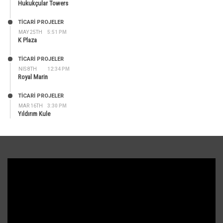
Hukukçular Towers
TİCARİ PROJELER
MAY 25TH
5:51 PM
K Plaza
TİCARİ PROJELER
NIS 8TH
12:34 PM
Royal Marin
TİCARİ PROJELER
MAR 16TH
3:30 PM
Yıldırım Kule