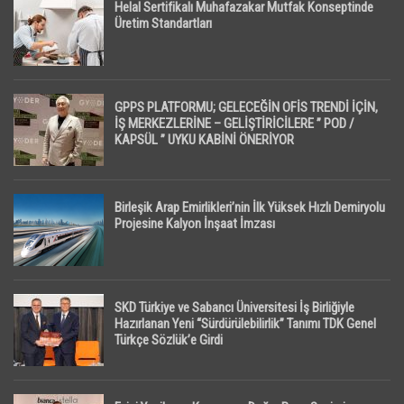
Helal Sertifikalı Muhafazakar Mutfak Konseptinde
Üretim Standartları
GPPS PLATFORMU; GELECEĞİN OFİS TRENDİ İÇİN,
İŞ MERKEZLERİNE – GELİŞTİRİCİLERE ” POD /
KAPSÜL ” UYKU KABİNİ ÖNERİYOR
Birleşik Arap Emirlikleri’nin İlk Yüksek Hızlı Demiryolu
Projesine Kalyon İnşaat İmzası
SKD Türkiye ve Sabancı Üniversitesi İş Birliğiyle
Hazırlanan Yeni “Sürdürülebilirlik” Tanımı TDK Genel
Türkçe Sözlük’e Girdi