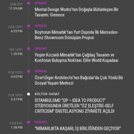
MİMARİ
ŞUB 6TH
11:39 AM
Mental Design Works’ten Doğayla Bütünleşen Bir
Tasarım: Greenox
MİMARİ
OCA 12TH
6:53 PM
Boytorun Mimarlık’tan Yurt Dışında İlk Mercedes-
Benz Showroom Dönüşüm Projesi
MİMARİ
NIS 16TH
1:29 PM
Yeşim Kozanlı Mimarlık’tan Çağdaş Tasarım ve
Konforun Buluşma Noktası: Elite World Kuşadası
MİMARİ
OCA 15TH
4:02 PM
Özer\Ürger Architects’ten Bağcılar’da Çok Yönlü Bir
Sosyal Yaşam Merkezi
KÜLTÜR-SANAT
OCA 14TH
3:37 PM
İSTANBULSMD “I2P – IDEA TO PRODUCT”
STÜDYOSUNDA ÜRETİLEN “ÖZ ELEŞTİRİ-SELF
CRITICISM” ENSTELASYONU ZİYARETE AÇILDI
MİMARİ
OCA 9TH
1:38 PM
“MİMARLIKTA BAŞARI, İŞ BİRLİĞİNDEN GEÇİYOR”