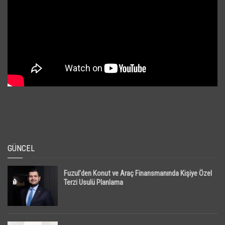
GÜNCEL
Fuzul’den Konut ve Araç Finansmanında Kişiye Özel
Terzi Usulü Planlama