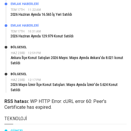
EMLAK HABERLERI
TEM 17TH
11:22 AM
2026 Haziran Ayında 16.565 İş Yeri Satıldı
EMLAK HABERLERI
TEM 17TH
10:31 AM
2026 Haziran Ayında 129.979 Konut Satıldı
BÖLGESEL
HAZ 23RD
12:59 PM
Ankara İlçe Konut Satışları 2026 Mayıs: Mayıs Ayında Ankara’da 8.021 konut
Satıldı
BÖLGESEL
HAZ 23RD
12:17 PM
2026 Mayıs İzmir İlçe Konut Satışları: Mayıs Ayında İzmir’de 5.624 Konut
Satıldı
RSS hatası:
WP HTTP Error: cURL error 60: Peer's
Certificate has expired.
TEKNOLOJI
GÜNCEL