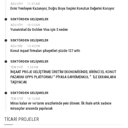
AĞU 6TH
11:27 AM
Evini Yenileyen Kazanıyor, Doğru Boya Seçimi Konutun Değerini Koruyor
SEKTÖRDEN GELIŞMELER
AĞU 4TH
10:52 AM
Yunanistan’da Golden Visa için 5 neden
SEKTÖRDEN GELIŞMELER
AĞU 3RD
12:42 PM
Konut inşaat firmaları şikayetleri yüzde 127 arttı
SEKTÖRDEN GELIŞMELER
TEM 31ST
7:24 PM
İNŞAAT PROJE GELİŞTİRME ÜRETİM EKONOMİSİNDE; BİRİNCİ EL KONUT
PAZARINI GPPS PLATFORMU ” PİYASA GAYRİMENKUL ” İLE EKRANLARA
TAŞIYACAK
SEKTÖRDEN GELIŞMELER
TEM 31ST
10:12 AM
Miras kalan ev ve tarım arazilerinde yeni dönem: İlk ihale artık sadece
mirasçılar arasında yapılacak
TICARI PROJELER