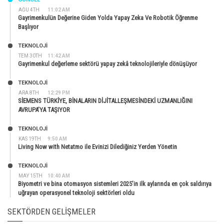
AĞU 4TH
11:02 AM
Gayrimenkulün Değerine Giden Yolda Yapay Zeka Ve Robotik Öğrenme
Başlıyor
TEKNOLOJİ
TEM 30TH
11:42 AM
Gayrimenkul değerleme sektörü yapay zekâ teknolojileriyle dönüşüyor
TEKNOLOJİ
ARA 8TH
12:29 PM
SİEMENS TÜRKİYE, BİNALARIN DİJİTALLEŞMESİNDEKİ UZMANLIĞINI
AVRUPA’YA TAŞIYOR
TEKNOLOJİ
KAS 19TH
9:50 AM
Living Now with Netatmo ile Evinizi Dilediğiniz Yerden Yönetin
TEKNOLOJİ
MAY 15TH
10:40 AM
Biyometri ve bina otomasyon sistemleri 2025’in ilk aylarında en çok saldırıya
uğrayan operasyonel teknoloji sektörleri oldu
SEKTÖRDEN GELIŞMELER