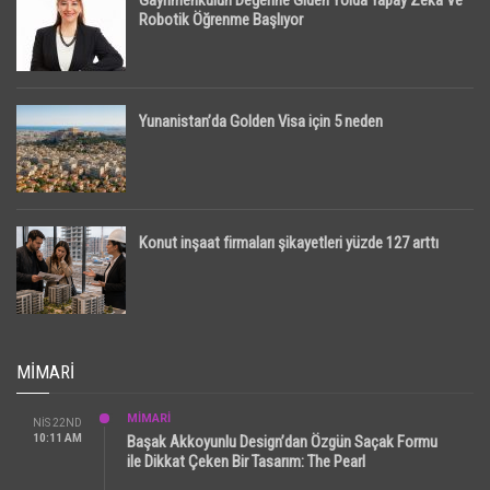
Gayrimenkulün Değerine Giden Yolda Yapay Zeka Ve
Robotik Öğrenme Başlıyor
Yunanistan’da Golden Visa için 5 neden
Konut inşaat firmaları şikayetleri yüzde 127 arttı
MIMARI
MİMARİ
NIS 22ND
10:11 AM
Başak Akkoyunlu Design’dan Özgün Saçak Formu
ile Dikkat Çeken Bir Tasarım: The Pearl