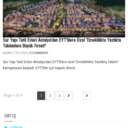
Sur Yapı Tatil Evleri Antalya’dan EYT’lilere Özel ‘Emeklilikte Yazlıkta
Takılanlara Büyük Fırsat!’
NISAN 11TH, 2023 |
0 COMMENTS
Sur Yapı Tatil Evleri Antalya’dan EYT’lilere özel ‘Emeklilikte Yazlıkta Takılın’
kampanyası başladı. EYT’liler için tapulu devre...
Page 1 of 9
1
2
3
...
SATIŞ
GÜNCEL