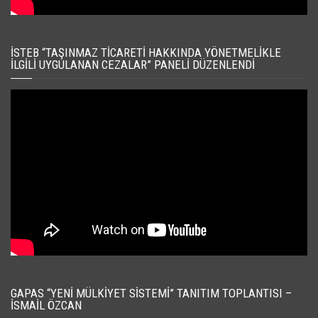
İSTEB “TAŞINMAZ TICARETI HAKKINDA YÖNETMELIKLE
İLGILI UYGULANAN CEZALAR” PANELI DÜZENLENDI
GAPAS “YENI MÜLKIYET SISTEMI” TANITIM TOPLANTISI –
İSMAIL ÖZCAN