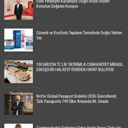
Evini Yenileyen Kazanıyor, Doğru Boya Seçimi
Konutun Değerini Koruyor
Güvenli ve Konforlu Yapıların Temelinde Doğru Yalıtım
Var
100 MİLYON TL’LİK YATIRIMLA CUMHURİYET MİRASI,
ESKİŞEHİR HALKEVİ YENİDEN HAYAT BULUYOR
Notte Global Pasaport Endeksi 2026 Güncellendi:
Türk Pasaportu 199 Ülke Arasında 86. Sırada