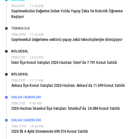
AĞU 4TH
11:02 AM
Gayrimenkulün Değerine Giden Yolda Yapay Zeka Ve Robotik Öğrenme
Başlıyor
TEKNOLOJİ
TEM 30TH
11:42 AM
Gayrimenkul değerleme sektörü yapay zekâ teknolojileriyle dönüşüyor
BÖLGESEL
TEM 21ST
12:02 PM
İzmir İlçe Konut Satışları 2026 Haziran: İzmir’de 7.791 Konut Satıldı
BÖLGESEL
TEM 21ST
11:11 AM
Ankara İlçe Konut Satışları 2026 Haziran: Ankara’da 11.699 konut Satıldı
EMLAK HABERLERI
TEM 21ST
9:40 AM
2026 Haziran İstanbul İlçe Satışları: İstanbul’da 24.084 Konut Satıldı
EMLAK HABERLERI
TEM 17TH
12:44 PM
2026 İlk 6 Aylık Döneminde 699.516 Konut Satıldı