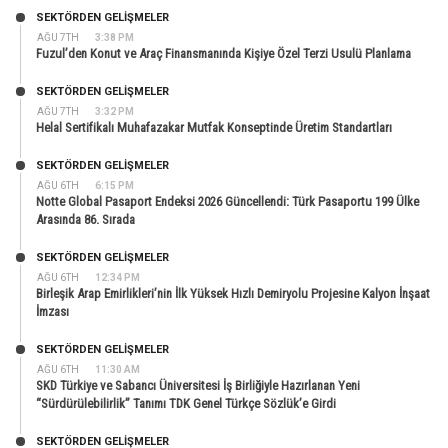
SEKTÖRDEN GELIŞMELER
AĞU 7TH
3:38 PM
Fuzul’den Konut ve Araç Finansmanında Kişiye Özel Terzi Usulü Planlama
SEKTÖRDEN GELIŞMELER
AĞU 7TH
3:32 PM
Helal Sertifikalı Muhafazakar Mutfak Konseptinde Üretim Standartları
SEKTÖRDEN GELIŞMELER
AĞU 6TH
6:15 PM
Notte Global Pasaport Endeksi 2026 Güncellendi: Türk Pasaportu 199 Ülke
Arasında 86. Sırada
SEKTÖRDEN GELIŞMELER
AĞU 6TH
12:34 PM
Birleşik Arap Emirlikleri’nin İlk Yüksek Hızlı Demiryolu Projesine Kalyon İnşaat
İmzası
SEKTÖRDEN GELIŞMELER
AĞU 6TH
11:30 AM
SKD Türkiye ve Sabancı Üniversitesi İş Birliğiyle Hazırlanan Yeni
“Sürdürülebilirlik” Tanımı TDK Genel Türkçe Sözlük’e Girdi
SEKTÖRDEN GELIŞMELER