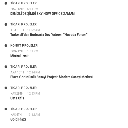
TİCARİ PROJELER
HAZ 12TH
5:14 PM
DENİZLİ’DE ŞİMDİ SKY NOW OFFICE ZAMANI
TİCARİ PROJELER
ARA 10TH
10:52 AM
Turkmall’dan Bodrum’a Dev Yatırım: “Novada Forum”
KONUT PROJELERI
OCA 12TH
1:39 PM
Mistral İzmir
TİCARİ PROJELER
ARA 10TH
12:14 PM
Plaza Görünümlü Sanayi Projesi: Modern Sanayi Merkezi
TİCARİ PROJELER
KAS 29TH
12:23 PM
Usta Ofis
TİCARİ PROJELER
KAS 6TH
10:12 AM
Gold Plaza