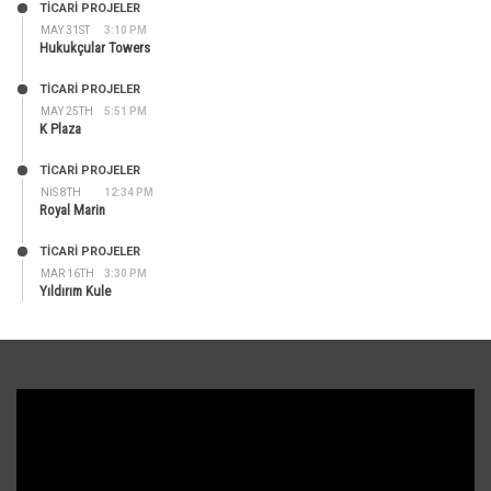
TİCARİ PROJELER
MAY 31ST
3:10 PM
Hukukçular Towers
TİCARİ PROJELER
MAY 25TH
5:51 PM
K Plaza
TİCARİ PROJELER
NIS 8TH
12:34 PM
Royal Marin
TİCARİ PROJELER
MAR 16TH
3:30 PM
Yıldırım Kule