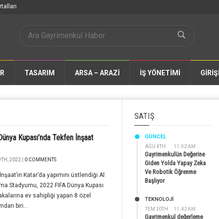
talları
AR
TASARIM
ARSA – ARAZİ
İŞ YÖNETİMİ
GİRİŞ
SATIŞ
ünya Kupası’nda Tekfen İnşaat
GÜNCEL
AĞU 4TH
11:02 AM
Gayrimenkulün Değerine
TH, 2022 |
0 COMMENTS
Giden Yolda Yapay Zeka
Ve Robotik Öğrenme
İnşaat’ın Katar’da yapımını üstlendiği Al
Başlıyor
a Stadyumu, 2022 FIFA Dünya Kupası
alarına ev sahipliği yapan 8 özel
TEKNOLOJİ
dan biri...
TEM 30TH
11:42 AM
Gayrimenkul değerleme