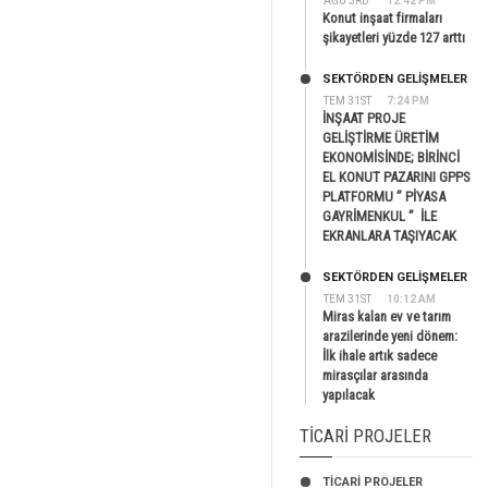
AĞU 3RD
12:42 PM
Konut inşaat firmaları
şikayetleri yüzde 127 arttı
SEKTÖRDEN GELIŞMELER
TEM 31ST
7:24 PM
İNŞAAT PROJE
GELİŞTİRME ÜRETİM
EKONOMİSİNDE; BİRİNCİ
EL KONUT PAZARINI GPPS
PLATFORMU ” PİYASA
GAYRİMENKUL ” İLE
EKRANLARA TAŞIYACAK
SEKTÖRDEN GELIŞMELER
TEM 31ST
10:12 AM
Miras kalan ev ve tarım
arazilerinde yeni dönem:
İlk ihale artık sadece
mirasçılar arasında
yapılacak
TICARI PROJELER
TİCARİ PROJELER