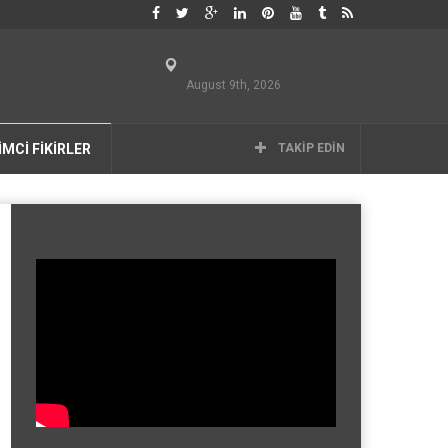
August 9th, 2026
İMCİ FİKİRLER
TAKIP EDIN