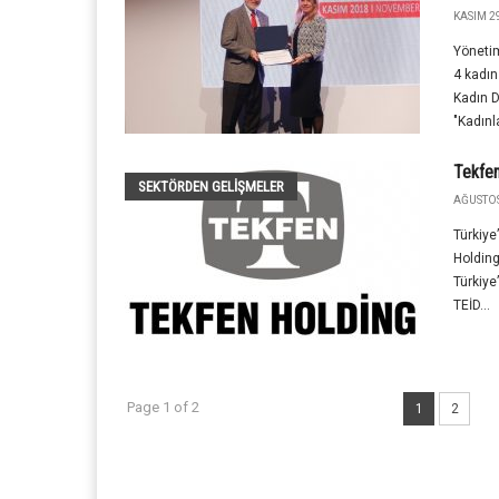
KASIM 29
Yönetim
4 kadın
Kadın D
"Kadınla
Tekfen
SEKTÖRDEN GELIŞMELER
AĞUSTOS
Türkiye
Holding
Türkiye
TEİD...
Page 1 of 2
1
2