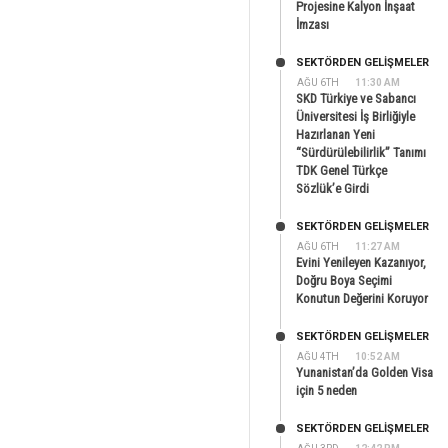
Projesine Kalyon İnşaat
İmzası
SEKTÖRDEN GELIŞMELER
AĞU 6TH
11:30 AM
SKD Türkiye ve Sabancı
Üniversitesi İş Birliğiyle
Hazırlanan Yeni
“Sürdürülebilirlik” Tanımı
TDK Genel Türkçe
Sözlük’e Girdi
SEKTÖRDEN GELIŞMELER
AĞU 6TH
11:27 AM
Evini Yenileyen Kazanıyor,
Doğru Boya Seçimi
Konutun Değerini Koruyor
SEKTÖRDEN GELIŞMELER
AĞU 4TH
10:52 AM
Yunanistan’da Golden Visa
için 5 neden
SEKTÖRDEN GELIŞMELER