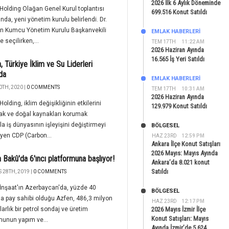
2026 İlk 6 Aylık Döneminde
Holding Olağan Genel Kurul toplantısı
699.516 Konut Satıldı
nda, yeni yönetim kurulu belirlendi. Dr.
an Kumcu Yönetim Kurulu Başkanvekili
EMLAK HABERLERI
 seçilirken,...
TEM 17TH
11:22 AM
2026 Haziran Ayında
16.565 İş Yeri Satıldı
, Türkiye İklim ve Su Liderleri
da
EMLAK HABERLERI
0TH, 2020 |
0 COMMENTS
TEM 17TH
10:31 AM
2026 Haziran Ayında
olding, iklim değişikliğinin etkilerini
129.979 Konut Satıldı
ak ve doğal kaynakları korumak
a iş dünyasının işleyişini değiştirmeyi
BÖLGESEL
yen CDP (Carbon...
HAZ 23RD
12:59 PM
Ankara İlçe Konut Satışları
2026 Mayıs: Mayıs Ayında
 Bakû'da 6'ıncı platformuna başlıyor!
Ankara’da 8.021 konut
Satıldı
 28TH, 2019 |
0 COMMENTS
İnşaat'ın Azerbaycan'da, yüzde 40
BÖLGESEL
a pay sahibi olduğu Azfen, 486,3 milyon
HAZ 23RD
12:17 PM
arlık bir petrol sondaj ve üretim
2026 Mayıs İzmir İlçe
Konut Satışları: Mayıs
munun yapım ve...
Ayında İzmir’de 5.624