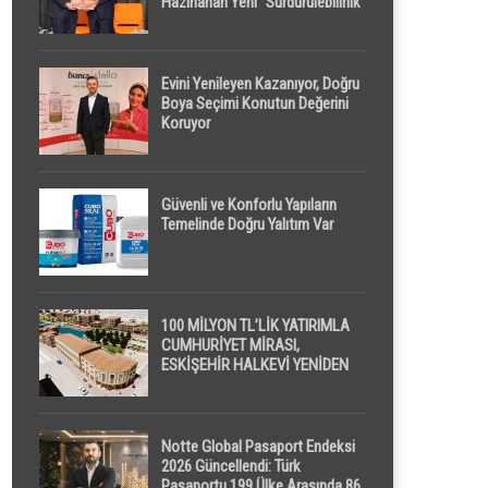
Hazırlanan Yeni “Sürdürülebilirlik”
Tanımı TDK Genel Türkçe
Sözlük’e Girdi
Evini Yenileyen Kazanıyor, Doğru
Boya Seçimi Konutun Değerini
Koruyor
Güvenli ve Konforlu Yapıların
Temelinde Doğru Yalıtım Var
100 MİLYON TL’LİK YATIRIMLA
CUMHURİYET MİRASI,
ESKİŞEHİR HALKEVİ YENİDEN
HAYAT BULUYOR
Notte Global Pasaport Endeksi
2026 Güncellendi: Türk
Pasaportu 199 Ülke Arasında 86.