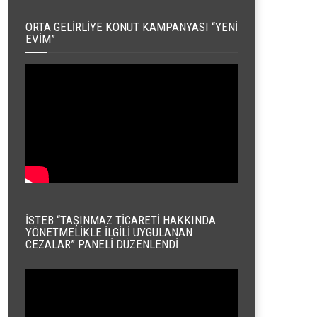
ORTA GELIRLIYE KONUT KAMPANYASI “YENI
EVIM”
İSTEB “TAŞINMAZ TICARETI HAKKINDA
YÖNETMELIKLE İLGILI UYGULANAN
CEZALAR” PANELI DÜZENLENDI