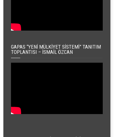
GAPAS “YENI MÜLKIYET SISTEMI” TANITIM
TOPLANTISI – İSMAIL ÖZCAN