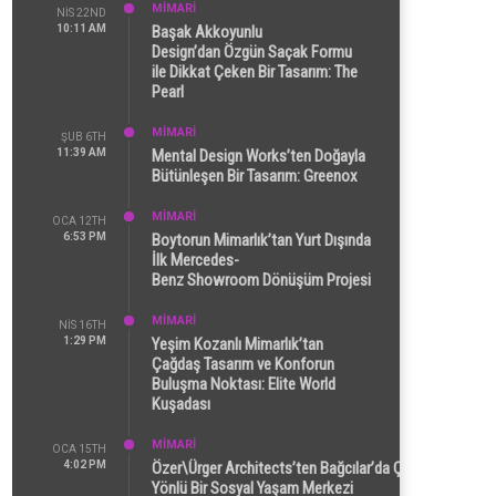
MİMARİ
NIS 22ND
10:11 AM
Başak Akkoyunlu
Design’dan Özgün Saçak Formu
ile Dikkat Çeken Bir Tasarım: The
Pearl
MİMARİ
ŞUB 6TH
11:39 AM
Mental Design Works’ten Doğayla
Bütünleşen Bir Tasarım: Greenox
MİMARİ
OCA 12TH
6:53 PM
Boytorun Mimarlık’tan Yurt Dışında
İlk Mercedes-
Benz Showroom Dönüşüm Projesi
MİMARİ
NIS 16TH
1:29 PM
Yeşim Kozanlı Mimarlık’tan
Çağdaş Tasarım ve Konforun
Buluşma Noktası: Elite World
Kuşadası
MİMARİ
OCA 15TH
4:02 PM
Özer\Ürger Architects’ten Bağcılar’da Çok
Yönlü Bir Sosyal Yaşam Merkezi