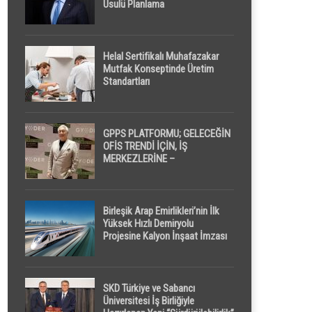
Usulü Planlama
Helal Sertifikalı Muhafazakar
Mutfak Konseptinde Üretim
Standartları
GPPS PLATFORMU; GELECEĞİN
OFİS TRENDİ İÇİN, İŞ
MERKEZLERİNE –
GELİŞTİRİCİLERE ” POD /
KAPSÜL ” UYKU KABİNİ
ÖNERİYOR
Birleşik Arap Emirlikleri’nin İlk
Yüksek Hızlı Demiryolu
Projesine Kalyon İnşaat İmzası
SKD Türkiye ve Sabancı
Üniversitesi İş Birliğiyle