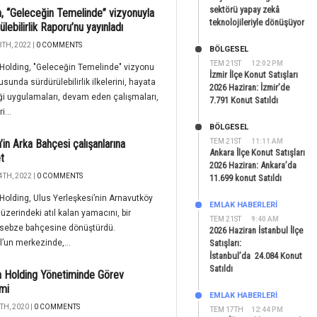
sektörü yapay zekâ
, “Geleceğin Temelinde” vizyonuyla
teknolojileriyle dönüşüyor
lebilirlik Raporu’nu yayınladı
TH, 2022 |
0 COMMENTS
BÖLGESEL
TEM 21ST
12:02 PM
Holding, "Geleceğin Temelinde" vizyonu
İzmir İlçe Konut Satışları
usunda sürdürülebilirlik ilkelerini, hayata
2026 Haziran: İzmir’de
ği uygulamaları, devam eden çalışmaları,
7.791 Konut Satıldı
i...
BÖLGESEL
’in Arka Bahçesi çalışanlarına
TEM 21ST
11:11 AM
Ankara İlçe Konut Satışları
t
2026 Haziran: Ankara’da
4TH, 2022 |
0 COMMENTS
11.699 konut Satıldı
Holding, Ulus Yerleşkesi’nin Arnavutköy
EMLAK HABERLERI
üzerindeki atıl kalan yamacını, bir
TEM 21ST
9:40 AM
sebze bahçesine dönüştürdü.
2026 Haziran İstanbul İlçe
l’un merkezinde,...
Satışları:
İstanbul’da 24.084 Konut
Satıldı
 Holding Yönetiminde Görev
mi
EMLAK HABERLERI
TH, 2020 |
0 COMMENTS
TEM 17TH
12:44 PM