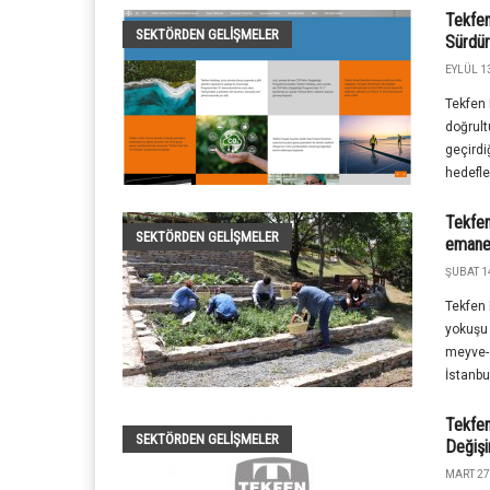
Tekfen
SEKTÖRDEN GELIŞMELER
Sürdürü
EYLÜL 13
Tekfen 
doğrult
geçirdi
hedefler
Tekfen
SEKTÖRDEN GELIŞMELER
emane
ŞUBAT 1
Tekfen 
yokuşu 
meyve-
İstanbu
Tekfen
SEKTÖRDEN GELIŞMELER
Değişi
MART 27