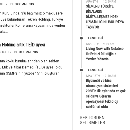
ARA 8TH
12:29 PM
TH, 2018 |
0 COMMENTS
SİEMENS TÜRKİYE,
BİNALARIN
 Kurulu'nda, 3'ü bağımsız olmak üzere
DİJİTALLEŞMESİNDEKİ
 üye bulunduran Tekfen Holding, Türkiye
UZMANLIĞINI AVRUPA’YA
irektörler Konferansı kapsamında verilen
TAŞIYOR
rla...
TEKNOLOJİ
 Holding artık TEİD üyesi
KAS 19TH
9:50 AM
Living Now with Netatmo
 16TH, 2018 |
0 COMMENTS
ile Evinizi Dilediğiniz
Yerden Yönetin
’nin köklü kuruluşlarından olan Tekfen
, Etik ve İtibar Derneği (TEİD) üyesi oldu.
TEKNOLOJİ
’nin GSMH’sinin yüzde 15’ini oluşturan
MAY 15TH
10:40 AM
Biyometri ve bina
otomasyon sistemleri
2025’in ilk aylarında en çok
saldırıya uğrayan
operasyonel teknoloji
sektörleri oldu
SEKTÖRDEN
GELIŞMELER