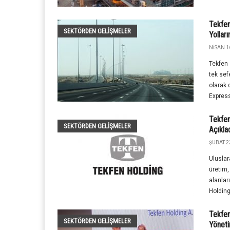
Tekfen
SEKTÖRDEN GELIŞMELER
Yolları
NISAN 1
Tekfen 
tek sef
olarak 
Express
Tekfen
SEKTÖRDEN GELIŞMELER
Açıkla
ŞUBAT 2
Uluslar
üretim,
alanlar
Holding,
Tekfen
SEKTÖRDEN GELIŞMELER
Yöneti