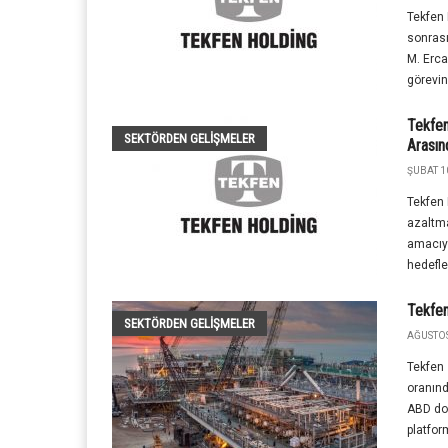
Tekfen 
sonrası
M. Erc
görevine
Tekfen
SEKTÖRDEN GELIŞMELER
Arasın
ŞUBAT 1
Tekfen H
azaltm
amacıyl
hedefle
Tekfen
SEKTÖRDEN GELIŞMELER
AĞUSTOS
Tekfen 
oranınd
ABD dol
platfor