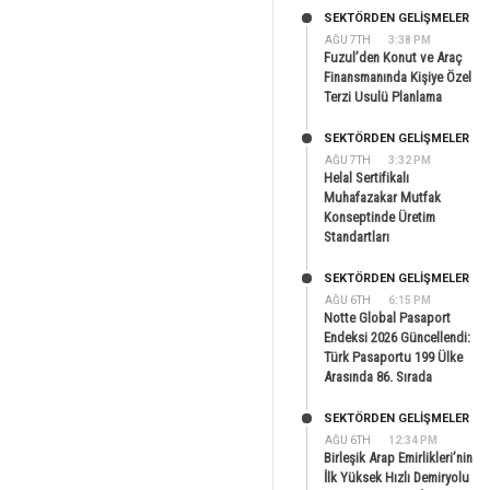
SEKTÖRDEN GELIŞMELER
AĞU 7TH
3:38 PM
Fuzul’den Konut ve Araç
Finansmanında Kişiye Özel
Terzi Usulü Planlama
SEKTÖRDEN GELIŞMELER
AĞU 7TH
3:32 PM
Helal Sertifikalı
Muhafazakar Mutfak
Konseptinde Üretim
Standartları
SEKTÖRDEN GELIŞMELER
AĞU 6TH
6:15 PM
Notte Global Pasaport
Endeksi 2026 Güncellendi:
Türk Pasaportu 199 Ülke
Arasında 86. Sırada
SEKTÖRDEN GELIŞMELER
AĞU 6TH
12:34 PM
Birleşik Arap Emirlikleri’nin
İlk Yüksek Hızlı Demiryolu