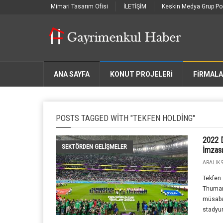
Mimari Tasarım Ofisi
İLETİŞİM
Keskin Medya Grup Por
ANA SAYFA
KONUT PROJELERİ
FIRMAL
POSTS TAGGED WITH "TEKFEN HOLDING"
2022 D
SEKTÖRDEN GELIŞMELER
İmzası
ARALIK 9
Tekfen 
Thumam
müsabak
stadyum