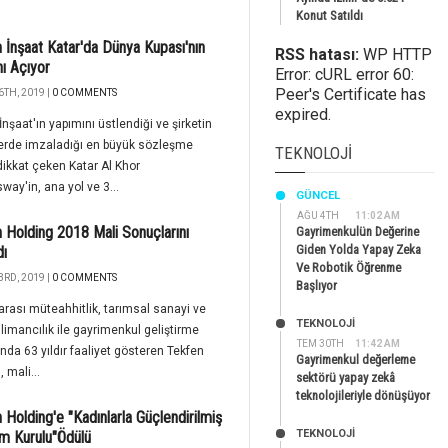
Konut Satıldı
 İnşaat Katar'da Dünya Kupası'nın
RSS hatası:
WP HTTP
nı Açıyor
Error: cURL error 60:
Peer's Certificate has
6TH, 2019 |
0 COMMENTS
expired.
İnşaat'ın yapımını üstlendiği ve şirketin
erde imzaladığı en büyük sözleşme
TEKNOLOJI
dikkat çeken Katar Al Khor
way'in, ana yol ve 3...
GÜNCEL
AĞU 4TH
11:02 AM
 Holding 2018 Mali Sonuçlarını
Gayrimenkulün Değerine
Giden Yolda Yapay Zeka
dı
Ve Robotik Öğrenme
3RD, 2019 |
0 COMMENTS
Başlıyor
arası müteahhitlik, tarımsal sanayi ve
TEKNOLOJİ
 limancılık ile gayrimenkul geliştirme
TEM 30TH
11:42 AM
ında 63 yıldır faaliyet gösteren Tekfen
Gayrimenkul değerleme
 mali...
sektörü yapay zekâ
teknolojileriyle dönüşüyor
 Holding'e "Kadınlarla Güçlendirilmiş
TEKNOLOJİ
m Kurulu"Ödülü