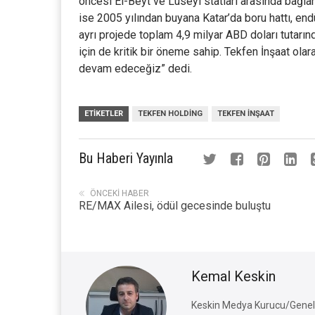
öncesi El-Beyt ve Luseyl statları arasında bağlan
ise 2005 yılından buyana Katar’da boru hattı, endü
ayrı projede toplam 4,9 milyar ABD doları tutarınd
için de kritik bir öneme sahip. Tekfen İnşaat ola
devam edeceğiz” dedi.
ETIKETLER
TEKFEN HOLDING
TEKFEN INŞAAT
Bu Haberi Yayınla
ÖNCEKI HABER
RE/MAX Ailesi, ödül gecesinde buluştu
Kemal Keskin
Keskin Medya Kurucu/Genel 