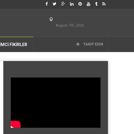
August 7th, 2026
İMCİ FİKİRLER
TAKIP EDIN