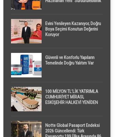
Hazırlanan Yeni “Sürdürülebilirlik”
Tanımı TDK Genel Türkçe
Sözlük’e Girdi
Evini Yenileyen Kazanıyor, Doğru
Boya Seçimi Konutun Değerini
Koruyor
Güvenli ve Konforlu Yapıların
Temelinde Doğru Yalıtım Var
100 MİLYON TL’LİK YATIRIMLA
CUMHURİYET MİRASI,
ESKİŞEHİR HALKEVİ YENİDEN
HAYAT BULUYOR
Notte Global Pasaport Endeksi
2026 Güncellendi: Türk
Pasaportu 199 Ülke Arasında 86.