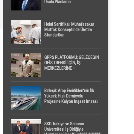
Usulü Planlama
Helal Sertifikalı Muhafazakar
Mutfak Konseptinde Üretim
Standartları
GPPS PLATFORMU; GELECEĞİN
OFİS TRENDİ İÇİN, İŞ
MERKEZLERİNE –
GELİŞTİRİCİLERE ” POD /
KAPSÜL ” UYKU KABİNİ
ÖNERİYOR
Birleşik Arap Emirlikleri’nin İlk
Yüksek Hızlı Demiryolu
Projesine Kalyon İnşaat İmzası
SKD Türkiye ve Sabancı
Üniversitesi İş Birliğiyle