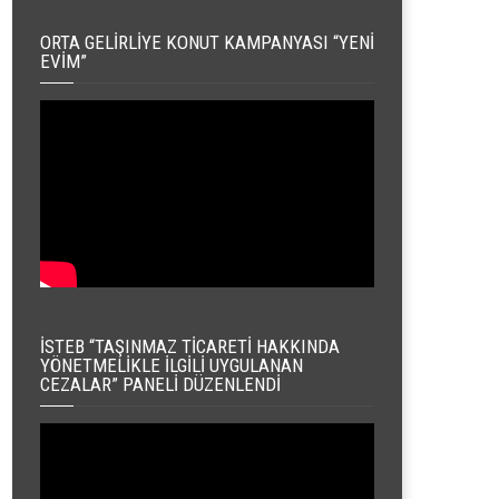
ORTA GELIRLIYE KONUT KAMPANYASI “YENI
EVIM”
İSTEB “TAŞINMAZ TICARETI HAKKINDA
YÖNETMELIKLE İLGILI UYGULANAN
CEZALAR” PANELI DÜZENLENDI