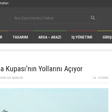
talları
AR
TASARIM
ARSA – ARAZİ
İŞ YÖNETİMİ
GİRİŞ
 Kupası’nın Yollarını Açıyor
DEN GELIŞMELER
0 İÇERIK