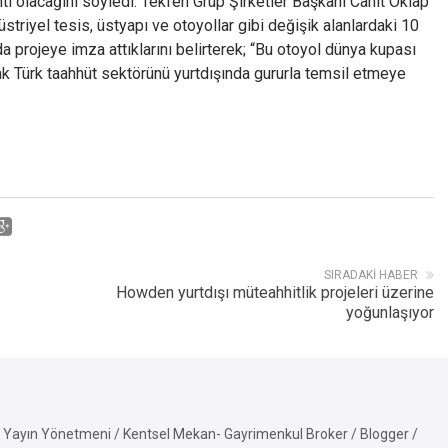
tı olacağını söyledi. Tekfen Grup Şirketler Başkanı Cahit Oklap
striyel tesis, üstyapı ve otoyollar gibi değişik alanlardaki 10
a projeye imza attıklarını belirterek; “Bu otoyol dünya kupası
rak Türk taahhüt sektörünü yurtdışında gururla temsil etmeye
SIRADAKI HABER
Howden yurtdışı müteahhitlik projeleri üzerine
yoğunlaşıyor
Yayın Yönetmeni / Kentsel Mekan- Gayrimenkul Broker / Blogger /