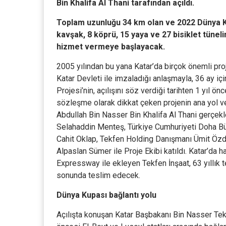
Bin Khalifa Al Thani tarafından açıldı.
Toplam uzunluğu 34 km olan ve 2022 Dünya Kupa
kavşak, 8 köprü, 15 yaya ve 27 bisiklet tünel
hizmet vermeye başlayacak.
2005 yılından bu yana Katar’da birçok önemli pro
Katar Devleti ile imzaladığı anlaşmayla, 36 ay i
Projesi’nin, açılışını söz verdiği tarihten 1 yıl 
sözleşme olarak dikkat çeken projenin ana yol v
Abdullah Bin Nasser Bin Khalifa Al Thani gerçekl
Selahaddin Menteş, Türkiye Cumhuriyeti Doha Büy
Cahit Oklap, Tekfen Holding Danışmanı Ümit Özd
Alpaslan Sümer ile Proje Ekibi katıldı. Katar’da ha
Expressway ile ekleyen Tekfen İnşaat, 63 yıllık t
sonunda teslim edecek.
Dünya Kupası bağlantı yolu
Açılışta konuşan Katar Başbakanı Bin Nasser Tek