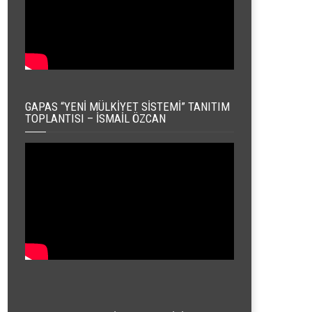
GAPAS “YENI MÜLKIYET SISTEMI” TANITIM
TOPLANTISI – İSMAIL ÖZCAN