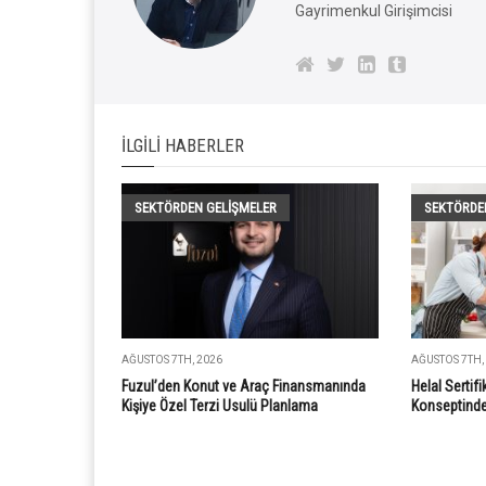
Gayrimenkul Girişimcisi
İLGILI HABERLER
SEKTÖRDEN GELIŞMELER
SEKTÖRDE
AĞUSTOS 7TH, 2026
AĞUSTOS 7TH,
Fuzul’den Konut ve Araç Finansmanında
Helal Sertif
Kişiye Özel Terzi Usulü Planlama
Konseptinde 