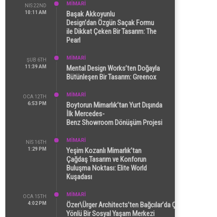
MİMARİ
NIS 22ND
10:11 AM
Başak Akkoyunlu
Design’dan Özgün Saçak Formu
ile Dikkat Çeken Bir Tasarım: The
Pearl
MİMARİ
ŞUB 6TH
11:39 AM
Mental Design Works’ten Doğayla
Bütünleşen Bir Tasarım: Greenox
MİMARİ
OCA 12TH
6:53 PM
Boytorun Mimarlık’tan Yurt Dışında
İlk Mercedes-
Benz Showroom Dönüşüm Projesi
MİMARİ
NIS 16TH
1:29 PM
Yeşim Kozanlı Mimarlık’tan
Çağdaş Tasarım ve Konforun
Buluşma Noktası: Elite World
Kuşadası
MİMARİ
OCA 15TH
4:02 PM
Özer\Ürger Architects’ten Bağcılar’da Çok
Yönlü Bir Sosyal Yaşam Merkezi