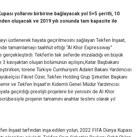
sı yollarını birbirine bağlayacak yol 5×5 şeritli, 10
inden oluşacak ve 2019 yılı sonunda tam kapasite ile
jeyi üstlenerek hayata geçirilmesini sağlayan Tekfen İnşaat,
çinde tamamlamayı taahhüt ettiği “Al Khor Expressway”
önce gerçekleştirdi. Tekfen’in tek seferde imzaladığı en büyük
e 3 kavşaktan oluşan bölümünün açılışını,Katar Başbakanı
eştirirken; törene Türkiye Cumhuriyeti Adalet Bakanı Yardımcısı
ükelçisi Fikret Özer, Tekfen Holding Grup Şirketler Başkanı
emir ve Tekfen İnşaat’ın Kıdemli Genel Müdür Yardımcısı
yata geçirdiği prestijli projelere bir yenisini de Al Khor
ecrübesiyle projenin tamamını anahtar teslimi olarak yıl
fen İnşaat tarfından inşa edilen yolun, 2022 FIFA Dünya Kupası