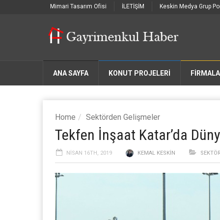
Mimari Tasarım Ofisi
İLETİŞİM
Keskin Medya Grup Por
ANA SAYFA
KONUT PROJELERİ
FIRMAL
Home
Sektörden Gelişmeler
Tekfen İnşaat Katar’da Dünya
NISAN 16TH, 2019
KEMAL KESKIN
SEKTÖR