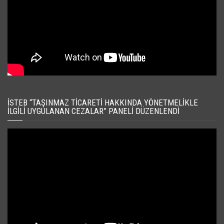
İSTEB “TAŞINMAZ TICARETI HAKKINDA YÖNETMELIKLE
İLGILI UYGULANAN CEZALAR” PANELI DÜZENLENDI