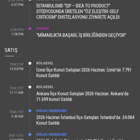
OCA 14TH
3:37 PM
İSTANBULSMD “I2P – IDEA TO PRODUCT”
STÜDYOSUNDA ÜRETİLEN “ÖZ ELEŞTİRİ-SELF
CRITICISM” ENSTELASYONU ZİYARETE AÇILDI
MİMARİ
OCA 9TH
1:38 PM
“MİMARLIKTA BAŞARI, İŞ BİRLİĞİNDEN GEÇİYOR”
SATIŞ
BÖLGESEL
TEM 21ST
12:02 PM
İzmir İlçe Konut Satışları 2026 Haziran: İzmir’de 7.791
Konut Satıldı
BÖLGESEL
TEM 21ST
11:11 AM
Ankara İlçe Konut Satışları 2026 Haziran: Ankara’da
11.699 konut Satıldı
EMLAK HABERLERI
TEM 21ST
9:40 AM
2026 Haziran İstanbul İlçe Satışları: İstanbul’da 24.084
Konut Satıldı
EMLAK HABERLERI
TEM 17TH