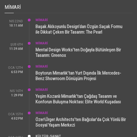
MIMARI
MİMARİ
NIS 22ND
10:11 AM
Başak Akkoyunlu Design’dan Özgün Saçak Formu
ile Dikkat Çeken Bir Tasarım: The Pearl
MİMARİ
ŞUB 6TH
11:39 AM
Mental Design Works’ten Doğayla Bütünleşen Bir
Tasarım: Greenox
MİMARİ
OCA 12TH
6:53 PM
Boytorun Mimarlık’tan Yurt Dışında İlk Mercedes-
Benz Showroom Dönüşüm Projesi
MİMARİ
NIS 16TH
1:29 PM
Yeşim Kozanlı Mimarlık’tan Çağdaş Tasarım ve
Konforun Buluşma Noktası: Elite World Kuşadası
MİMARİ
OCA 15TH
4:02 PM
Özer\Ürger Architects’ten Bağcılar’da Çok Yönlü Bir
Sosyal Yaşam Merkezi
KÜLTÜR-SANAT