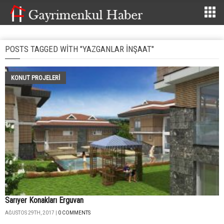
POSTS TAGGED WITH "YAZGANLAR İNŞAAT"
KONUT PROJELERI
Sarıyer Konakları Erguvan
AĞUSTOS 29TH, 2017 |
0 COMMENTS