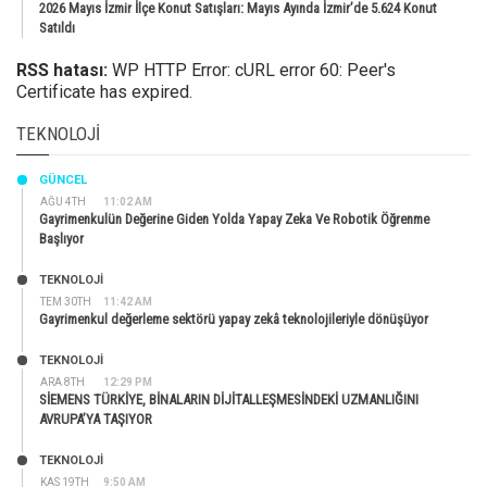
2026 Mayıs İzmir İlçe Konut Satışları: Mayıs Ayında İzmir’de 5.624 Konut
Satıldı
RSS hatası:
WP HTTP Error: cURL error 60: Peer's
Certificate has expired.
TEKNOLOJI
GÜNCEL
AĞU 4TH
11:02 AM
Gayrimenkulün Değerine Giden Yolda Yapay Zeka Ve Robotik Öğrenme
Başlıyor
TEKNOLOJİ
TEM 30TH
11:42 AM
Gayrimenkul değerleme sektörü yapay zekâ teknolojileriyle dönüşüyor
TEKNOLOJİ
ARA 8TH
12:29 PM
SİEMENS TÜRKİYE, BİNALARIN DİJİTALLEŞMESİNDEKİ UZMANLIĞINI
AVRUPA’YA TAŞIYOR
TEKNOLOJİ
KAS 19TH
9:50 AM