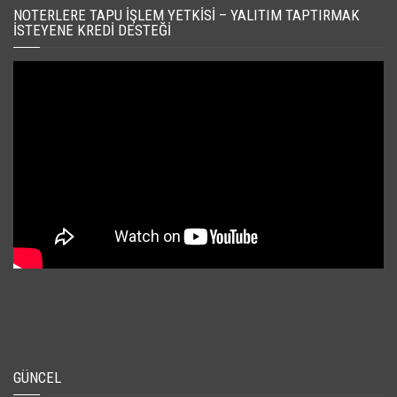
NOTERLERE TAPU İŞLEM YETKISI – YALITIM TAPTIRMAK
İSTEYENE KREDI DESTEĞI
GÜNCEL