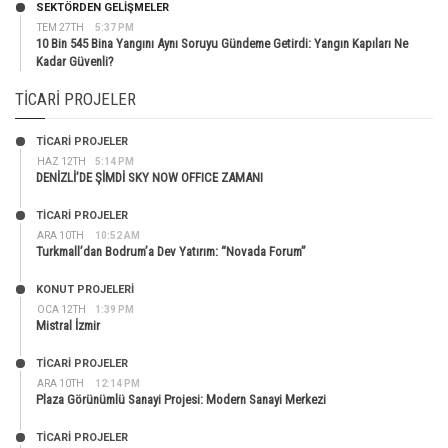
SEKTÖRDEN GELIŞMELER
TEM 27TH
5:37 PM
10 Bin 545 Bina Yangını Aynı Soruyu Gündeme Getirdi: Yangın Kapıları Ne
Kadar Güvenli?
TICARI PROJELER
TİCARİ PROJELER
HAZ 12TH
5:14 PM
DENİZLİ’DE ŞİMDİ SKY NOW OFFICE ZAMANI
TİCARİ PROJELER
ARA 10TH
10:52 AM
Turkmall’dan Bodrum’a Dev Yatırım: “Novada Forum”
KONUT PROJELERI
OCA 12TH
1:39 PM
Mistral İzmir
TİCARİ PROJELER
ARA 10TH
12:14 PM
Plaza Görünümlü Sanayi Projesi: Modern Sanayi Merkezi
TİCARİ PROJELER