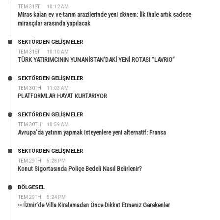
TEM 31ST
10:12 AM
Miras kalan ev ve tarım arazilerinde yeni dönem: İlk ihale artık sadece
mirasçılar arasında yapılacak
SEKTÖRDEN GELIŞMELER
TEM 31ST
10:10 AM
TÜRK YATIRIMCININ YUNANİSTAN’DAKİ YENİ ROTASI “LAVRIO”
SEKTÖRDEN GELIŞMELER
TEM 30TH
11:03 AM
PLATFORMLAR HAYAT KURTARIYOR
SEKTÖRDEN GELIŞMELER
TEM 30TH
10:59 AM
Avrupa’da yatırım yapmak isteyenlere yeni alternatif: Fransa
SEKTÖRDEN GELIŞMELER
TEM 29TH
5:28 PM
Konut Sigortasında Poliçe Bedeli Nasıl Belirlenir?
BÖLGESEL
TEM 29TH
5:24 PM
￼İzmir’de Villa Kiralamadan Önce Dikkat Etmeniz Gerekenler