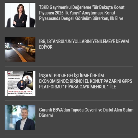
TSKB Gayrimenkul Değerleme “Bir Bakışta Konut
Piyasası 2026 İlk Yarıyıl” Araştırması: Konut
Piyasasında Dengeli Görünüm Sürerken, İlk El ve
İpotekli Satışlarda Sınırlı Toparlanma Dikkat Çekti
İBB, İSTANBUL’UN YOLLARINI YENİLEMEYE DEVAM
EDİYOR
İNŞAAT PROJE GELİŞTİRME ÜRETİM
EKONOMİSİNDE; BİRİNCİ EL KONUT PAZARINI GPPS
PLATFORMU ” PİYASA GAYRİMENKUL ” İLE
EKRANLARA TAŞIYACAK
Garanti BBVA’dan Tapuda Güvenli ve Dijital Alım Satım
Dönemi