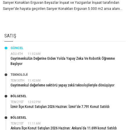
Sarıyer Konakları Erguvan Beyazlar İnşaat ve Yazganlar İnşaat tarafından
Sarıyer'de hayata geçirilen Sarıyer Konakları Erguvan 5.000 m2 arsa alanı...
SATIŞ
GÜNCEL
AĞU 4TH
11:02 AM
Gayrimenkulün Değerine Giden Yolda Yapay Zeka Ve Robotik Öğrenme
Başlıyor
TEKNOLOJİ
TEM 30TH
11:42 AM
Gayrimenkul değerleme sektörü yapay zekâ teknolojileriyle dönüşüyor
BÖLGESEL
TEM 21ST
12:02 PM
İzmir İlçe Konut Satışları 2026 Haziran: İzmir’de 7.791 Konut Satıldı
BÖLGESEL
TEM 21ST
11:11 AM
Ankara İlçe Konut Satışları 2026 Haziran: Ankara’da 11.699 konut Satıldı