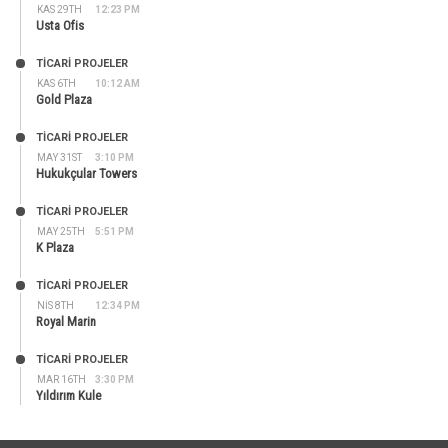
KAS 29TH
12:23 PM
Usta Ofis
TİCARİ PROJELER
KAS 6TH
10:12 AM
Gold Plaza
TİCARİ PROJELER
MAY 31ST
3:10 PM
Hukukçular Towers
TİCARİ PROJELER
MAY 25TH
5:51 PM
K Plaza
TİCARİ PROJELER
NIS 8TH
12:34 PM
Royal Marin
TİCARİ PROJELER
MAR 16TH
3:30 PM
Yıldırım Kule