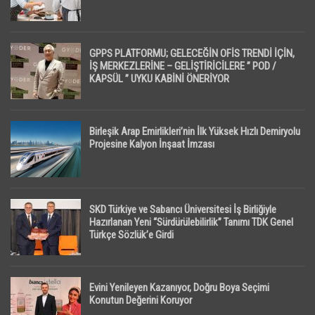
GPPS PLATFORMU; GELECEĞİN OFİS TRENDİ İÇİN,
İŞ MERKEZLERİNE – GELİŞTİRİCİLERE ” POD /
KAPSÜL ” UYKU KABİNİ ÖNERİYOR
Birleşik Arap Emirlikleri’nin İlk Yüksek Hızlı Demiryolu
Projesine Kalyon İnşaat İmzası
SKD Türkiye ve Sabancı Üniversitesi İş Birliğiyle
Hazırlanan Yeni “Sürdürülebilirlik” Tanımı TDK Genel
Türkçe Sözlük’e Girdi
Evini Yenileyen Kazanıyor, Doğru Boya Seçimi
Konutun Değerini Koruyor