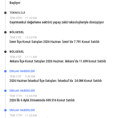
Başlıyor
TEKNOLOJİ
TEM 30TH
11:42 AM
Gayrimenkul değerleme sektörü yapay zekâ teknolojileriyle dönüşüyor
BÖLGESEL
TEM 21ST
12:02 PM
İzmir İlçe Konut Satışları 2026 Haziran: İzmir’de 7.791 Konut Satıldı
BÖLGESEL
TEM 21ST
11:11 AM
Ankara İlçe Konut Satışları 2026 Haziran: Ankara’da 11.699 konut Satıldı
EMLAK HABERLERI
TEM 21ST
9:40 AM
2026 Haziran İstanbul İlçe Satışları: İstanbul’da 24.084 Konut Satıldı
EMLAK HABERLERI
TEM 17TH
12:44 PM
2026 İlk 6 Aylık Döneminde 699.516 Konut Satıldı
EMLAK HABERLERI
TEM 17TH
11:22 AM