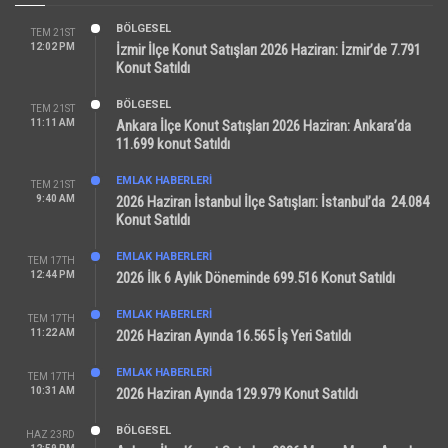
BÖLGESEL
TEM 21ST
12:02 PM
İzmir İlçe Konut Satışları 2026 Haziran: İzmir’de 7.791
Konut Satıldı
BÖLGESEL
TEM 21ST
11:11 AM
Ankara İlçe Konut Satışları 2026 Haziran: Ankara’da
11.699 konut Satıldı
EMLAK HABERLERI
TEM 21ST
9:40 AM
2026 Haziran İstanbul İlçe Satışları: İstanbul’da 24.084
Konut Satıldı
EMLAK HABERLERI
TEM 17TH
12:44 PM
2026 İlk 6 Aylık Döneminde 699.516 Konut Satıldı
EMLAK HABERLERI
TEM 17TH
11:22 AM
2026 Haziran Ayında 16.565 İş Yeri Satıldı
EMLAK HABERLERI
TEM 17TH
10:31 AM
2026 Haziran Ayında 129.979 Konut Satıldı
BÖLGESEL
HAZ 23RD