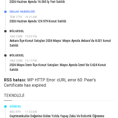
2026 Haziran Ayında 16.565 İş Yeri Satıldı
EMLAK HABERLERI
TEM 17TH
10:31 AM
2026 Haziran Ayında 129.979 Konut Satıldı
BÖLGESEL
HAZ 23RD
12:59 PM
Ankara İlçe Konut Satışları 2026 Mayıs: Mayıs Ayında Ankara’da 8.021 konut
Satıldı
BÖLGESEL
HAZ 23RD
12:17 PM
2026 Mayıs İzmir İlçe Konut Satışları: Mayıs Ayında İzmir’de 5.624 Konut
Satıldı
RSS hatası:
WP HTTP Error: cURL error 60: Peer's
Certificate has expired.
TEKNOLOJI
GÜNCEL
AĞU 4TH
11:02 AM
Gayrimenkulün Değerine Giden Yolda Yapay Zeka Ve Robotik Öğrenme