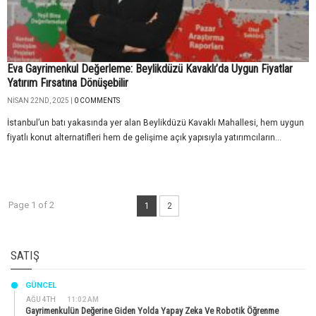
Eva Gayrimenkul Değerleme: Beylikdüzü Kavaklı’da Uygun Fiyatlar
Yatırım Fırsatına Dönüşebilir
NISAN 22ND, 2025 |
0 COMMENTS
İstanbul’un batı yakasında yer alan Beylikdüzü Kavaklı Mahallesi, hem uygun
fiyatlı konut alternatifleri hem de gelişime açık yapısıyla yatırımcıların...
Page 1 of 2
1
2
SATIŞ
GÜNCEL
AĞU 4TH
11:02 AM
Gayrimenkulün Değerine Giden Yolda Yapay Zeka Ve Robotik Öğrenme