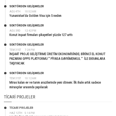
SEKTÖRDEN GELIŞMELER
AĞU 4TH
10:52 AM
Yunanistan’da Golden Visa için 5 neden
SEKTÖRDEN GELIŞMELER
AĞU 3RD
12:42 PM
Konut inşaat firmaları şikayetleri yüzde 127 arttı
SEKTÖRDEN GELIŞMELER
TEM 31ST
7:24 PM
İNŞAAT PROJE GELİŞTİRME ÜRETİM EKONOMİSİNDE; BİRİNCİ EL KONUT
PAZARINI GPPS PLATFORMU ” PİYASA GAYRİMENKUL ” İLE EKRANLARA
TAŞIYACAK
SEKTÖRDEN GELIŞMELER
TEM 31ST
10:12 AM
Miras kalan ev ve tarım arazilerinde yeni dönem: İlk ihale artık sadece
mirasçılar arasında yapılacak
TICARI PROJELER
TİCARİ PROJELER
HAZ 12TH
5:14 PM