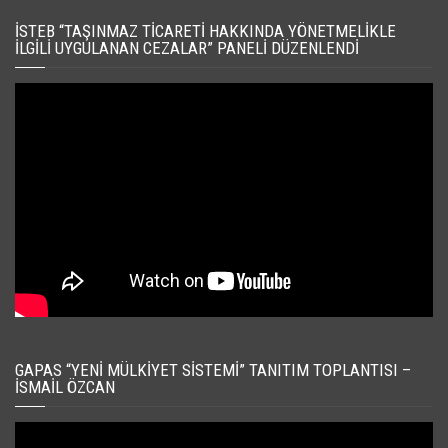
İSTEB “TAŞINMAZ TICARETI HAKKINDA YÖNETMELIKLE
İLGILI UYGULANAN CEZALAR” PANELI DÜZENLENDI
GAPAS “YENI MÜLKIYET SISTEMI” TANITIM TOPLANTISI –
İSMAIL ÖZCAN