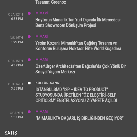
Tasarım: Greenox
MİMARİ
OCA 12TH
6:53 PM
Boytorun Mimarlık’tan Yurt Dışında İlk Mercedes-
Benz Showroom Dönüşüm Projesi
MİMARİ
NIS 16TH
1:29 PM
Yeşim Kozanlı Mimarlık’tan Çağdaş Tasarım ve
Konforun Buluşma Noktası: Elite World Kuşadası
MİMARİ
OCA 15TH
4:02 PM
Özer\Ürger Architects’ten Bağcılar’da Çok Yönlü Bir
Sosyal Yaşam Merkezi
KÜLTÜR-SANAT
OCA 14TH
3:37 PM
İSTANBULSMD “I2P – IDEA TO PRODUCT”
STÜDYOSUNDA ÜRETİLEN “ÖZ ELEŞTİRİ-SELF
CRITICISM” ENSTELASYONU ZİYARETE AÇILDI
MİMARİ
OCA 9TH
1:38 PM
“MİMARLIKTA BAŞARI, İŞ BİRLİĞİNDEN GEÇİYOR”
SATIŞ