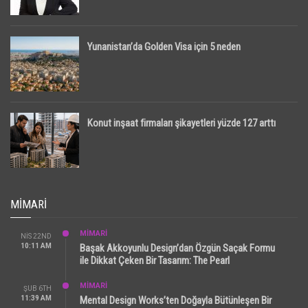
Yunanistan’da Golden Visa için 5 neden
Konut inşaat firmaları şikayetleri yüzde 127 arttı
MIMARI
MİMARİ
NIS 22ND
10:11 AM
Başak Akkoyunlu Design’dan Özgün Saçak Formu
ile Dikkat Çeken Bir Tasarım: The Pearl
MİMARİ
ŞUB 6TH
11:39 AM
Mental Design Works’ten Doğayla Bütünleşen Bir