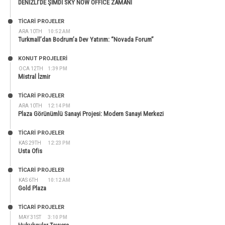
DENİZLİ’DE ŞİMDİ SKY NOW OFFICE ZAMANI
TİCARİ PROJELER
ARA 10TH
10:52 AM
Turkmall’dan Bodrum’a Dev Yatırım: “Novada Forum”
KONUT PROJELERI
OCA 12TH
1:39 PM
Mistral İzmir
TİCARİ PROJELER
ARA 10TH
12:14 PM
Plaza Görünümlü Sanayi Projesi: Modern Sanayi Merkezi
TİCARİ PROJELER
KAS 29TH
12:23 PM
Usta Ofis
TİCARİ PROJELER
KAS 6TH
10:12 AM
Gold Plaza
TİCARİ PROJELER
MAY 31ST
3:10 PM