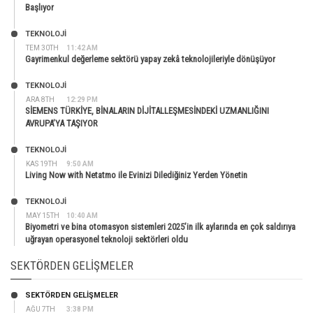
Başlıyor
TEKNOLOJİ
TEM 30TH
11:42 AM
Gayrimenkul değerleme sektörü yapay zekâ teknolojileriyle dönüşüyor
TEKNOLOJİ
ARA 8TH
12:29 PM
SİEMENS TÜRKİYE, BİNALARIN DİJİTALLEŞMESİNDEKİ UZMANLIĞINI
AVRUPA’YA TAŞIYOR
TEKNOLOJİ
KAS 19TH
9:50 AM
Living Now with Netatmo ile Evinizi Dilediğiniz Yerden Yönetin
TEKNOLOJİ
MAY 15TH
10:40 AM
Biyometri ve bina otomasyon sistemleri 2025’in ilk aylarında en çok saldırıya
uğrayan operasyonel teknoloji sektörleri oldu
SEKTÖRDEN GELIŞMELER
SEKTÖRDEN GELIŞMELER
AĞU 7TH
3:38 PM