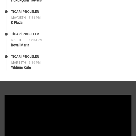
Hukukçular Towers
TİCARİ PROJELER
MAY 25TH
5:51 PM
K Plaza
TİCARİ PROJELER
NIS 8TH
12:34 PM
Royal Marin
TİCARİ PROJELER
MAR 16TH
3:30 PM
Yıldırım Kule