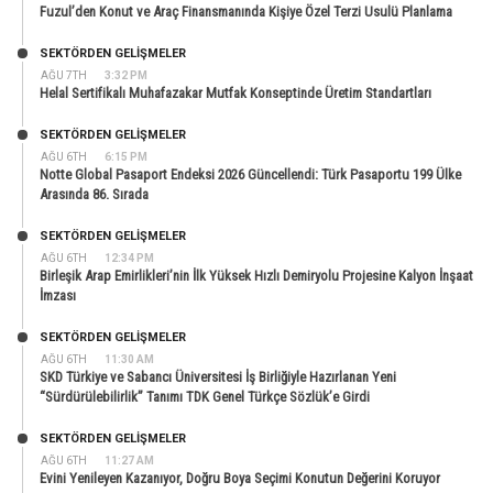
Fuzul’den Konut ve Araç Finansmanında Kişiye Özel Terzi Usulü Planlama
SEKTÖRDEN GELIŞMELER
AĞU 7TH
3:32 PM
Helal Sertifikalı Muhafazakar Mutfak Konseptinde Üretim Standartları
SEKTÖRDEN GELIŞMELER
AĞU 6TH
6:15 PM
Notte Global Pasaport Endeksi 2026 Güncellendi: Türk Pasaportu 199 Ülke
Arasında 86. Sırada
SEKTÖRDEN GELIŞMELER
AĞU 6TH
12:34 PM
Birleşik Arap Emirlikleri’nin İlk Yüksek Hızlı Demiryolu Projesine Kalyon İnşaat
İmzası
SEKTÖRDEN GELIŞMELER
AĞU 6TH
11:30 AM
SKD Türkiye ve Sabancı Üniversitesi İş Birliğiyle Hazırlanan Yeni
“Sürdürülebilirlik” Tanımı TDK Genel Türkçe Sözlük’e Girdi
SEKTÖRDEN GELIŞMELER
AĞU 6TH
11:27 AM
Evini Yenileyen Kazanıyor, Doğru Boya Seçimi Konutun Değerini Koruyor