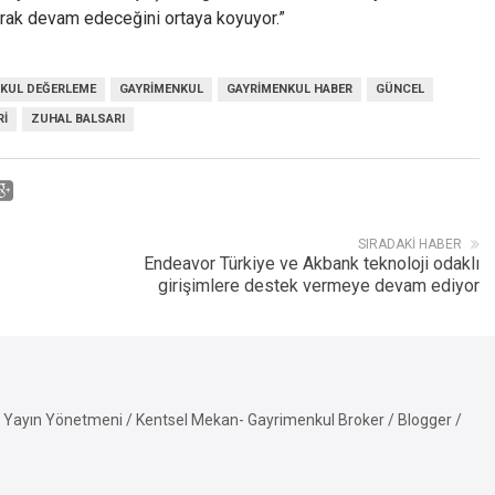
rtarak devam edeceğini ortaya koyuyor.”
NKUL DEĞERLEME
GAYRIMENKUL
GAYRIMENKUL HABER
GÜNCEL
RI
ZUHAL BALSARI
SIRADAKI HABER
Endeavor Türkiye ve Akbank teknoloji odaklı
girişimlere destek vermeye devam ediyor
Yayın Yönetmeni / Kentsel Mekan- Gayrimenkul Broker / Blogger /