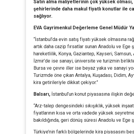
Satın alma maliyetlerinin çok yüksek olması,
şehirlerinde daha makul fiyatlı konutlar ile ca
sağlıyor.
EVA Gayrimenkul Değerleme Genel Müdür Ya
“İstanbul’da evin satış fiyatı yüksek olmasına rağ
artık daha cazip fırsatlar sunan Anadolu ve Ege ş
hareketlilik, Konya, Gaziantep, Kayseri, Samsun, A
İzmir’de ise sanayi, üniversite ve turizmin birlikte
Bursa ve çevre iller ise beyaz yaka ve sanayi yoğ
Turizmde öne çıkan Antalya, Kuşadası, Didim, A
kira getirileriyle dikkat çekiyor.”
Balsarı,
İstanbul’un konut piyasasına ilişkin değe
“Arz-talep dengesindeki sıkışıklık, yüksek inşaat 
fiyatlarının kısa ve orta vadede yüksek seyret
bakıldığında, geri dönüş süresi Anadolu ve Ege şe
Türkiye’nin farklı bölgelerinde kira piyasasını bes