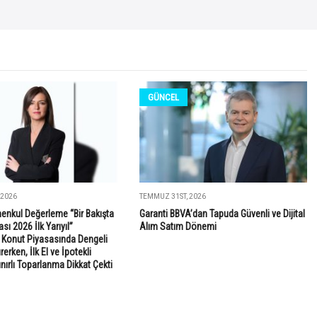
GÜNCEL
 2026
TEMMUZ 31ST, 2026
enkul Değerleme “Bir Bakışta
Garanti BBVA’dan Tapuda Güvenli ve Dijital
sı 2026 İlk Yarıyıl”
Alım Satım Dönemi
: Konut Piyasasında Dengeli
rken, İlk El ve İpotekli
ınırlı Toparlanma Dikkat Çekti