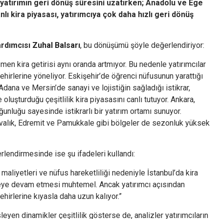
 yatırımın geri dönüş süresini uzatırken; Anadolu ve Ege
nlı kira piyasası, yatırımcıya çok daha hızlı geri dönüş
rdımcısı
Zuhal Balsarı
, bu dönüşümü şöyle değerlendiriyor:
men kira getirisi aynı oranda artmıyor. Bu nedenle yatırımcılar
ehirlerine yöneliyor. Eskişehir’de öğrenci nüfusunun yarattığı
dana ve Mersin’de sanayi ve lojistiğin sağladığı istikrar,
 oluşturduğu çeşitlilik kira piyasasını canlı tutuyor. Ankara,
unluğu sayesinde istikrarlı bir yatırım ortamı sunuyor.
yvalık, Edremit ve Pamukkale gibi bölgeler de sezonluk yüksek
rlendirmesinde ise şu ifadeleri kullandı:
maliyetleri ve nüfus hareketliliği nedeniyle İstanbul’da kira
meye devam etmesi muhtemel. Ancak yatırımcı açısından
hirlerine kıyasla daha uzun kalıyor.”
leyen dinamikler çeşitlilik gösterse de, analizler yatırımcıların