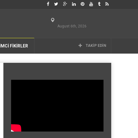
August 6th, 2026
İMCİ FİKİRLER
TAKIP EDIN