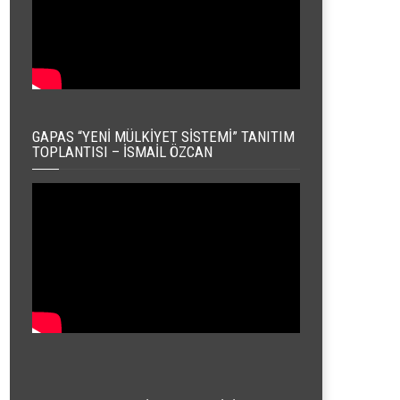
GAPAS “YENI MÜLKIYET SISTEMI” TANITIM
TOPLANTISI – İSMAIL ÖZCAN