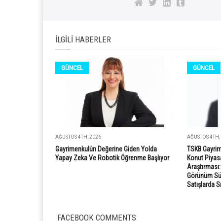
İLGILI HABERLER
GÜNCEL
GÜNCEL
AĞUSTOS 4TH, 2026
AĞUSTOS 4TH,
Gayrimenkulün Değerine Giden Yolda
TSKB Gayrim
Yapay Zeka Ve Robotik Öğrenme Başlıyor
Konut Piyasa
Araştırması
Görünüm Süre
Satışlarda S
FACEBOOK COMMENTS