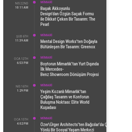
MİMARİ
NIS 22ND
10:11 AM
Başak Akkoyunlu
Design’dan Özgün Saçak Formu
ile Dikkat Çeken Bir Tasarım: The
Pearl
MİMARİ
ŞUB 6TH
11:39 AM
Mental Design Works’ten Doğayla
Bütünleşen Bir Tasarım: Greenox
MİMARİ
OCA 12TH
6:53 PM
Boytorun Mimarlık’tan Yurt Dışında
İlk Mercedes-
Benz Showroom Dönüşüm Projesi
MİMARİ
NIS 16TH
1:29 PM
Yeşim Kozanlı Mimarlık’tan
Çağdaş Tasarım ve Konforun
Buluşma Noktası: Elite World
Kuşadası
MİMARİ
OCA 15TH
4:02 PM
Özer\Ürger Architects’ten Bağcılar’da Çok
Yönlü Bir Sosyal Yaşam Merkezi