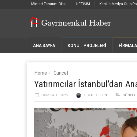
Mimari Tasarım Ofisi
İLETİŞİM
Keskin Medya Grup Por
ANA SAYFA
KONUT PROJELERİ
FIRMAL
Home
Güncel
Yatırımcılar İstanbul’dan An
EKIM 14TH, 2025
KEMAL KESKIN
GÜNCEL