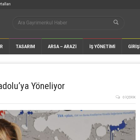
talları
AR
TASARIM
ARSA – ARAZİ
İŞ YÖNETİMİ
GİRİŞ
adolu’ya Yöneliyor
0 İÇERIK