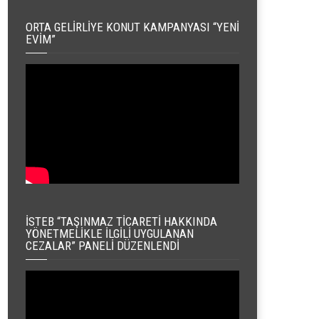
ORTA GELIRLIYE KONUT KAMPANYASI “YENI
EVIM”
İSTEB “TAŞINMAZ TICARETI HAKKINDA
YÖNETMELIKLE İLGILI UYGULANAN
CEZALAR” PANELI DÜZENLENDI