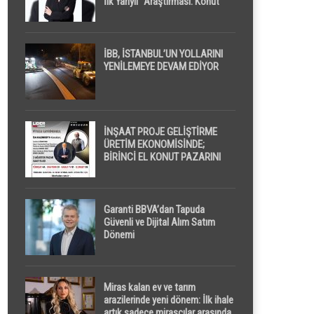
İlk Yarıyıl” Araştırması: Konut
Piyasasında Dengeli Görünüm
Sürerken, İlk El ve İpotekli
Satışlarda Sınırlı Toparlanma
Dikkat Çekti
İBB, İSTANBUL’UN YOLLARINI
YENİLEMEYE DEVAM EDİYOR
İNŞAAT PROJE GELİŞTİRME
ÜRETİM EKONOMİSİNDE;
BİRİNCİ EL KONUT PAZARINI
GPPS PLATFORMU ” PİYASA
GAYRİMENKUL ” İLE
EKRANLARA TAŞIYACAK
Garanti BBVA’dan Tapuda
Güvenli ve Dijital Alım Satım
Dönemi
Miras kalan ev ve tarım
arazilerinde yeni dönem: İlk ihale
artık sadece mirasçılar arasında