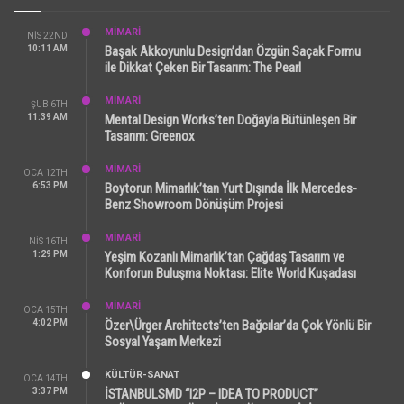
MİMARİ
NIS 22ND
10:11 AM
Başak Akkoyunlu Design’dan Özgün Saçak Formu
ile Dikkat Çeken Bir Tasarım: The Pearl
MİMARİ
ŞUB 6TH
11:39 AM
Mental Design Works’ten Doğayla Bütünleşen Bir
Tasarım: Greenox
MİMARİ
OCA 12TH
6:53 PM
Boytorun Mimarlık’tan Yurt Dışında İlk Mercedes-
Benz Showroom Dönüşüm Projesi
MİMARİ
NIS 16TH
1:29 PM
Yeşim Kozanlı Mimarlık’tan Çağdaş Tasarım ve
Konforun Buluşma Noktası: Elite World Kuşadası
MİMARİ
OCA 15TH
4:02 PM
Özer\Ürger Architects’ten Bağcılar’da Çok Yönlü Bir
Sosyal Yaşam Merkezi
KÜLTÜR-SANAT
OCA 14TH
3:37 PM
İSTANBULSMD “I2P – IDEA TO PRODUCT”