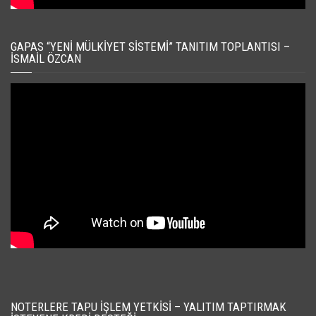
GAPAS “YENI MÜLKIYET SISTEMI” TANITIM TOPLANTISI –
İSMAIL ÖZCAN
NOTERLERE TAPU İŞLEM YETKISI – YALITIM TAPTIRMAK