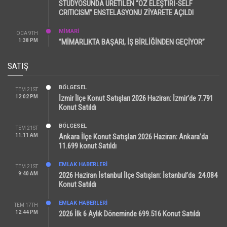
STÜDYOSUNDA ÜRETİLEN “ÖZ ELEŞTİRİ-SELF
CRITICISM” ENSTELASYONU ZİYARETE AÇILDI
MİMARİ
OCA 9TH
1:38 PM
“MİMARLIKTA BAŞARI, İŞ BİRLİĞİNDEN GEÇİYOR”
SATIŞ
BÖLGESEL
TEM 21ST
12:02 PM
İzmir İlçe Konut Satışları 2026 Haziran: İzmir’de 7.791
Konut Satıldı
BÖLGESEL
TEM 21ST
11:11 AM
Ankara İlçe Konut Satışları 2026 Haziran: Ankara’da
11.699 konut Satıldı
EMLAK HABERLERI
TEM 21ST
9:40 AM
2026 Haziran İstanbul İlçe Satışları: İstanbul’da 24.084
Konut Satıldı
EMLAK HABERLERI
TEM 17TH
12:44 PM
2026 İlk 6 Aylık Döneminde 699.516 Konut Satıldı