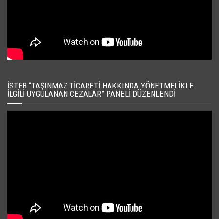
İSTEB “TAŞINMAZ TICARETI HAKKINDA YÖNETMELIKLE
İLGILI UYGULANAN CEZALAR” PANELI DÜZENLENDI