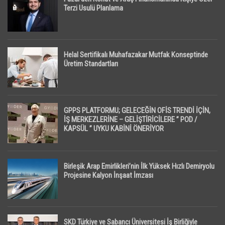
Terzi Usulü Planlama
Helal Sertifikalı Muhafazakar Mutfak Konseptinde
Üretim Standartları
GPPS PLATFORMU; GELECEĞİN OFİS TRENDİ İÇİN,
İŞ MERKEZLERİNE – GELİŞTİRİCİLERE ” POD /
KAPSÜL ” UYKU KABİNİ ÖNERİYOR
Birleşik Arap Emirlikleri’nin İlk Yüksek Hızlı Demiryolu
Projesine Kalyon İnşaat İmzası
SKD Türkiye ve Sabancı Üniversitesi İş Birliğiyle