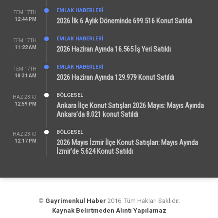
EMLAK HABERLERI
TEM 17TH
12:44 PM
2026 İlk 6 Aylık Döneminde 699.516 Konut Satıldı
EMLAK HABERLERI
TEM 17TH
11:22 AM
2026 Haziran Ayında 16.565 İş Yeri Satıldı
EMLAK HABERLERI
TEM 17TH
10:31 AM
2026 Haziran Ayında 129.979 Konut Satıldı
BÖLGESEL
HAZ 23RD
12:59 PM
Ankara İlçe Konut Satışları 2026 Mayıs: Mayıs Ayında
Ankara’da 8.021 konut Satıldı
BÖLGESEL
HAZ 23RD
12:17 PM
2026 Mayıs İzmir İlçe Konut Satışları: Mayıs Ayında
İzmir’de 5.624 Konut Satıldı
©
Gayrimenkul Haber
2016. Tüm Hakları Saklıdır.
Kaynak Belirtmeden Alıntı Yapılamaz