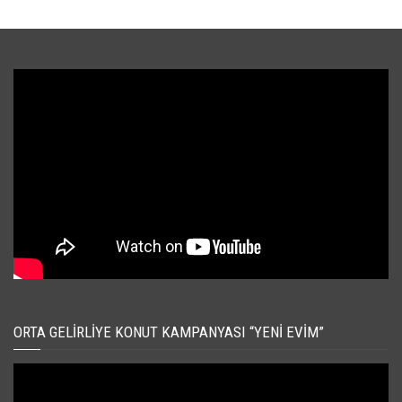
ORTA GELIRLIYE KONUT KAMPANYASI “YENI EVIM”