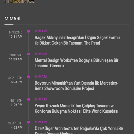
MIMARI
MİMARİ
NIS 22ND
10:11 AM
Başak Akkoyunlu Design’dan Özgün Saçak Formu
ile Dikkat Çeken Bir Tasarım: The Pearl
MİMARİ
ŞUB 6TH
11:39 AM
Mental Design Works’ten Doğayla Bütünleşen Bir
Tasarım: Greenox
MİMARİ
OCA 12TH
6:53 PM
Boytorun Mimarlık’tan Yurt Dışında İlk Mercedes-
Benz Showroom Dönüşüm Projesi
MİMARİ
NIS 16TH
1:29 PM
Yeşim Kozanlı Mimarlık’tan Çağdaş Tasarım ve
Konforun Buluşma Noktası: Elite World Kuşadası
MİMARİ
OCA 15TH
4:02 PM
Özer\Ürger Architects’ten Bağcılar’da Çok Yönlü Bir