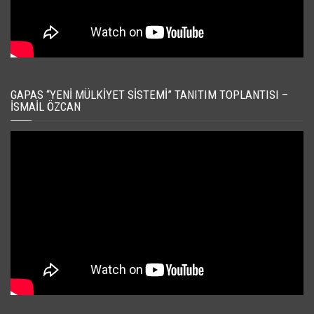
GAPAS “YENI MÜLKIYET SISTEMI” TANITIM TOPLANTISI –
İSMAIL ÖZCAN