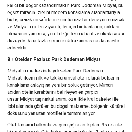
kalıcı bir değer kazandırmaktır. Park Dedeman Midyat, bu
eşsiz mirasın izlerini modern konaklama standartlarıyla
buluşturarak misafirlerine unutulmaz bir deneyim sunacak
ve Midyat’a gelen ziyaretçiler için bir başlangıç noktası
olmasının yanı sıra, yerel değerlerin ulusal ve uluslararası
düzeyde daha fazla görünürlük kazanmasına da aracılık
edecektir.
Bir Otelden Fazlası: Park Dedeman Midyat
Midyat’ın merkezinde yükselen Park Dedeman
Midyat, ilçenin ilk ve tek kurumsal oteli olarak bölgenin
konaklama anlayışına yeni bir soluk getiriyor. Mimari
açıdan otelin karakterini belirleyen en çarpıcı
unsur Midyat taşınınkullanımı; özellikle kral daireleri ile
lobi alanında görülen bu doğal malzeme, bölgenin kültürel
dokusunu yansıtan motiflerle tamamlanıyor.
Otel, tamamı balkonlu ve gün ışığı alan toplam 95 oda ile
hizmet verecek. Oda tipleri arasında 6 süit, 2 aile odası, 4