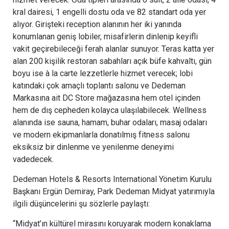
kral dairesi, 1 engelli dostu oda ve 82 standart oda yer
alıyor. Girişteki reception alanının her iki yanında
konumlanan geniş lobiler, misafirlerin dinlenip keyifli
vakit geçirebileceği ferah alanlar sunuyor. Teras katta yer
alan 200 kişilik restoran sabahları açık büfe kahvaltı, gün
boyu ise à la carte lezzetlerle hizmet verecek; lobi
katındaki çok amaçlı toplantı salonu ve Dedeman
Markasına ait DC Store mağazasına hem otel içinden
hem de dış cepheden kolayca ulaşılabilecek. Wellness
alanında ise sauna, hamam, buhar odaları, masaj odaları
ve modern ekipmanlarla donatılmış fitness salonu
eksiksiz bir dinlenme ve yenilenme deneyimi
vadedecek.
Dedeman Hotels & Resorts International Yönetim Kurulu
Başkanı Ergün Demiray, Park Dedeman Midyat yatırımıyla
ilgili düşüncelerini şu sözlerle paylaştı:
“Midyat’ın kültürel mirasını koruyarak modern konaklama