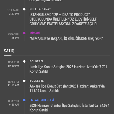
Sosyal Yaşam Merkezi
KÜLTÜR-SANAT
OCA 14TH
3:37 PM
İSTANBULSMD “I2P – IDEA TO PRODUCT”
STÜDYOSUNDA ÜRETİLEN “ÖZ ELEŞTİRİ-SELF
CRITICISM” ENSTELASYONU ZİYARETE AÇILDI
MİMARİ
OCA 9TH
1:38 PM
“MİMARLIKTA BAŞARI, İŞ BİRLİĞİNDEN GEÇİYOR”
SATIŞ
BÖLGESEL
TEM 21ST
12:02 PM
İzmir İlçe Konut Satışları 2026 Haziran: İzmir’de 7.791
Konut Satıldı
BÖLGESEL
TEM 21ST
11:11 AM
Ankara İlçe Konut Satışları 2026 Haziran: Ankara’da
11.699 konut Satıldı
EMLAK HABERLERI
TEM 21ST
9:40 AM
2026 Haziran İstanbul İlçe Satışları: İstanbul’da 24.084
Konut Satıldı