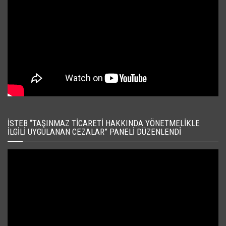
İSTEB “TAŞINMAZ TICARETI HAKKINDA YÖNETMELIKLE
İLGILI UYGULANAN CEZALAR” PANELI DÜZENLENDI