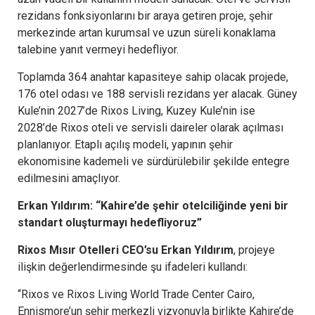
rezidans fonksiyonlarını bir araya getiren proje, şehir
merkezinde artan kurumsal ve uzun süreli konaklama
talebine yanıt vermeyi hedefliyor.
Toplamda 364 anahtar kapasiteye sahip olacak projede,
176 otel odası ve 188 servisli rezidans yer alacak. Güney
Kule’nin 2027’de Rixos Living, Kuzey Kule’nin ise
2028’de Rixos oteli ve servisli daireler olarak açılması
planlanıyor. Etaplı açılış modeli, yapının şehir
ekonomisine kademeli ve sürdürülebilir şekilde entegre
edilmesini amaçlıyor.
Erkan Yıldırım: “Kahire’de şehir otelciliğinde yeni bir
standart oluşturmayı hedefliyoruz”
Rixos Mısır Otelleri CEO’su Erkan Yıldırım
, projeye
ilişkin değerlendirmesinde şu ifadeleri kullandı:
“Rixos ve Rixos Living World Trade Center Cairo,
Ennismore’un şehir merkezli vizyonuyla birlikte Kahire’de