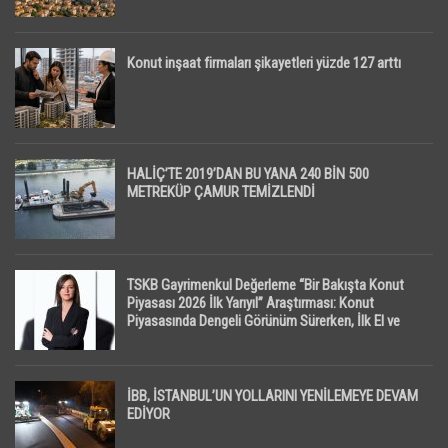
Konut inşaat firmaları şikayetleri yüzde 127 arttı
HALİÇ’TE 2019’DAN BU YANA 240 BİN 500
METREKÜP ÇAMUR TEMİZLENDİ
TSKB Gayrimenkul Değerleme “Bir Bakışta Konut
Piyasası 2026 İlk Yarıyıl” Araştırması: Konut
Piyasasında Dengeli Görünüm Sürerken, İlk El ve
İpotekli Satışlarda Sınırlı Toparlanma Dikkat Çekti
İBB, İSTANBUL’UN YOLLARINI YENİLEMEYE DEVAM
EDİYOR