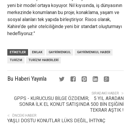
yeni bir model ortaya koyuyor. Nil kıyısında, iş dünyasının
merkezinde konumlanan bu proje; konaklama, yaşam ve
sosyal alanları tek yapıda birleştiriyor. Rixos olarak,
Kahire’de şehir otelciliğinde yeni bir standart oluşturmayı
hedefliyoruz.”
ETIKETLER
EMLAK
GAYRIMENKUL
GAYRIMENKUL HABER
TURIZM
TURIZM HABERLERI
Bu Haberi Yayınla
SIRADAKI HABER
GPPS - KURUCUSU BİLGE ÖZDEMİR; 5 YIL ARADAN
SONRA İLK EL KONUT SATIŞINDA 500 BİN EŞİĞİNİ
TEKRAR AŞTIK !
ÖNCEKI HABER
YAŞLI DOSTU KONUTLAR LÜKS DEĞİL, İHTİYAÇ