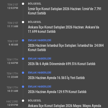
BÖLGESEL
TEM 21ST
12:02 PM
İzmir İlçe Konut Satışları 2026 Haziran: İzmir’de 7.791
Konut Satıldı
BÖLGESEL
TEM 21ST
11:11 AM
Ankara İlçe Konut Satışları 2026 Haziran: Ankara’da
11.699 konut Satıldı
EMLAK HABERLERI
TEM 21ST
9:40 AM
2026 Haziran İstanbul İlçe Satışları: İstanbul’da 24.084
Konut Satıldı
EMLAK HABERLERI
TEM 17TH
12:44 PM
2026 İlk 6 Aylık Döneminde 699.516 Konut Satıldı
EMLAK HABERLERI
TEM 17TH
11:22 AM
2026 Haziran Ayında 16.565 İş Yeri Satıldı
EMLAK HABERLERI
TEM 17TH
10:31 AM
2026 Haziran Ayında 129.979 Konut Satıldı
BÖLGESEL
HAZ 23RD
12:59 PM
Ankara İlçe Konut Satışları 2026 Mayıs: Mayıs Ayında