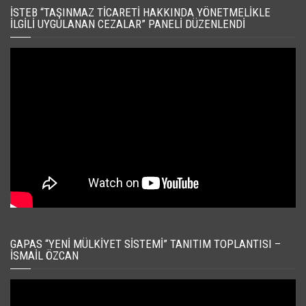
İSTEB “TAŞINMAZ TICARETI HAKKINDA YÖNETMELIKLE
İLGILI UYGULANAN CEZALAR” PANELI DÜZENLENDI
GAPAS “YENI MÜLKIYET SISTEMI” TANITIM TOPLANTISI –
İSMAIL ÖZCAN