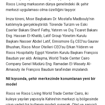
Rixos Living markasının dünya genelindeki ilk şehir
merkezi uygulaması olma özelliğini taşıyor.
İmza töreni, Mısır Başbakanı Dr. Mostafa Madbouly’nin
katılımıyla gerçekleştirildi. Törende Turizm ve Eski
Eserler Bakanı Sherif Fathy, Yatırım ve Dış Ticaret Bakanı
Eng. Hassan El-Khatib, Latif Group Yönetim Kurulu
Başkanı Nasser Abdel Latif, Ennismore Eş CEO’su Gaurav
Bhushan, Rixos Mısır Otelleri CEO’su Erkan Yıldırım ve
Rixos Hospitality Egypt Yönetim Kurulu Başkanı François
Bauduin yer aldı. Anlaşma, World Trade Center Cairo
Company Genel Müdürü Eng. Ramadan El-Wasaty Al-
Arnaouty ile François Bauduin tarafından imzalandı.
Nil kıyısında, şehir merkezinde konumlanan yeni bir
model
Rixos ve Rixos Living World Trade Center Cairo, iki
kuleye yayılan yapısıyla Kahire’nin merkezi iş bölgesinde
uzun vadeli bir kullanım modeli sunacak. Otel ve servisli