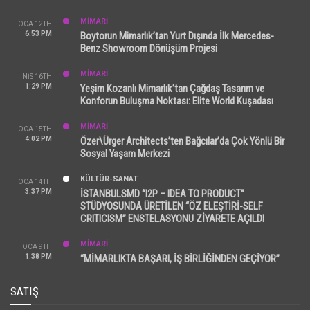
MİMARİ
OCA 12TH
6:53 PM
Boytorun Mimarlık’tan Yurt Dışında İlk Mercedes-
Benz Showroom Dönüşüm Projesi
MİMARİ
NIS 16TH
1:29 PM
Yeşim Kozanlı Mimarlık’tan Çağdaş Tasarım ve
Konforun Buluşma Noktası: Elite World Kuşadası
MİMARİ
OCA 15TH
4:02 PM
Özer\Ürger Architects’ten Bağcılar’da Çok Yönlü Bir
Sosyal Yaşam Merkezi
KÜLTÜR-SANAT
OCA 14TH
3:37 PM
İSTANBULSMD “I2P – IDEA TO PRODUCT”
STÜDYOSUNDA ÜRETİLEN “ÖZ ELEŞTİRİ-SELF
CRITICISM” ENSTELASYONU ZİYARETE AÇILDI
MİMARİ
OCA 9TH
1:38 PM
“MİMARLIKTA BAŞARI, İŞ BİRLİĞİNDEN GEÇİYOR”
SATIŞ