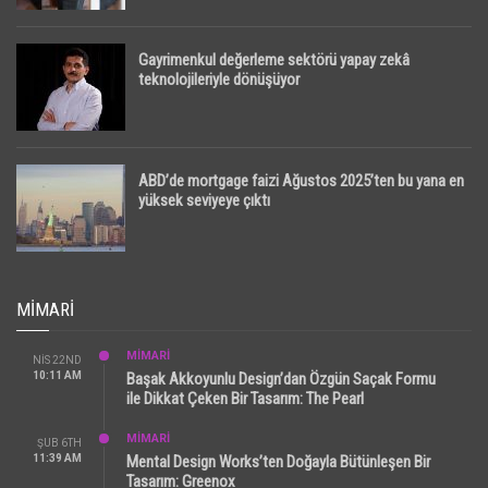
Gayrimenkul değerleme sektörü yapay zekâ
teknolojileriyle dönüşüyor
ABD’de mortgage faizi Ağustos 2025’ten bu yana en
yüksek seviyeye çıktı
MIMARI
MİMARİ
NIS 22ND
10:11 AM
Başak Akkoyunlu Design’dan Özgün Saçak Formu
ile Dikkat Çeken Bir Tasarım: The Pearl
MİMARİ
ŞUB 6TH
11:39 AM
Mental Design Works’ten Doğayla Bütünleşen Bir
Tasarım: Greenox