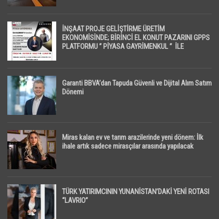
İNŞAAT PROJE GELİŞTİRME ÜRETİM
EKONOMİSİNDE; BİRİNCİ EL KONUT PAZARINI GPPS
PLATFORMU ” PİYASA GAYRİMENKUL ” İLE
EKRANLARA TAŞIYACAK
Garanti BBVA’dan Tapuda Güvenli ve Dijital Alım Satım
Dönemi
Miras kalan ev ve tarım arazilerinde yeni dönem: İlk
ihale artık sadece mirasçılar arasında yapılacak
TÜRK YATIRIMCININ YUNANİSTAN’DAKİ YENİ ROTASI
“LAVRIO”