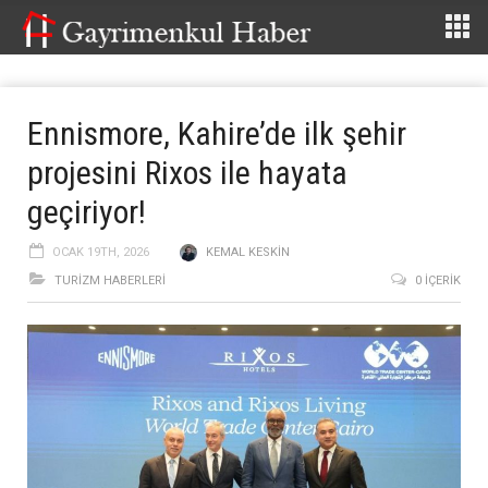
Ennismore, Kahire’de ilk şehir
projesini Rixos ile hayata
geçiriyor!
OCAK 19TH, 2026
KEMAL KESKIN
TURIZM HABERLERI
0 İÇERIK