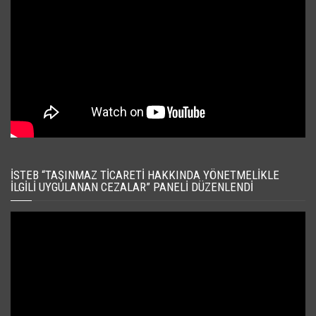
İSTEB “TAŞINMAZ TICARETI HAKKINDA YÖNETMELIKLE
İLGILI UYGULANAN CEZALAR” PANELI DÜZENLENDI