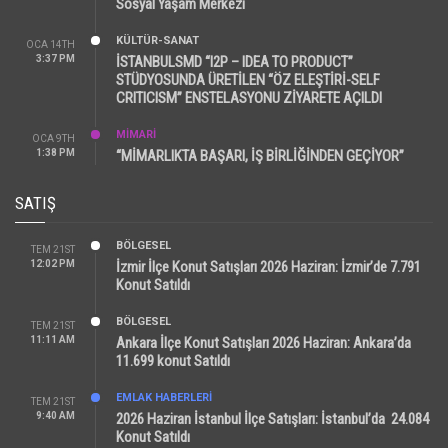
Sosyal Yaşam Merkezi
KÜLTÜR-SANAT
OCA 14TH
3:37 PM
İSTANBULSMD “I2P – IDEA TO PRODUCT”
STÜDYOSUNDA ÜRETİLEN “ÖZ ELEŞTİRİ-SELF
CRITICISM” ENSTELASYONU ZİYARETE AÇILDI
MİMARİ
OCA 9TH
1:38 PM
“MİMARLIKTA BAŞARI, İŞ BİRLİĞİNDEN GEÇİYOR”
SATIŞ
BÖLGESEL
TEM 21ST
12:02 PM
İzmir İlçe Konut Satışları 2026 Haziran: İzmir’de 7.791
Konut Satıldı
BÖLGESEL
TEM 21ST
11:11 AM
Ankara İlçe Konut Satışları 2026 Haziran: Ankara’da
11.699 konut Satıldı
EMLAK HABERLERI
TEM 21ST
9:40 AM
2026 Haziran İstanbul İlçe Satışları: İstanbul’da 24.084
Konut Satıldı