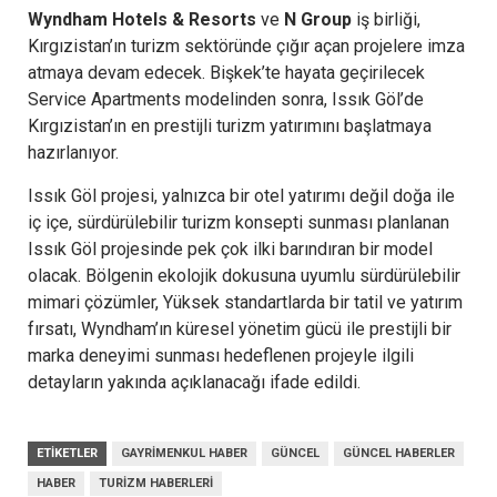
Wyndham Hotels & Resorts
ve
N Group
iş birliği,
Kırgızistan’ın turizm sektöründe çığır açan projelere imza
atmaya devam edecek. Bişkek’te hayata geçirilecek
Service Apartments modelinden sonra, Issık Göl’de
Kırgızistan’ın en prestijli turizm yatırımını başlatmaya
hazırlanıyor.
Issık Göl projesi, yalnızca bir otel yatırımı değil doğa ile
iç içe, sürdürülebilir turizm konsepti sunması planlanan
Issık Göl projesinde pek çok ilki barındıran bir model
olacak. Bölgenin ekolojik dokusuna uyumlu sürdürülebilir
mimari çözümler, Yüksek standartlarda bir tatil ve yatırım
fırsatı, Wyndham’ın küresel yönetim gücü ile prestijli bir
marka deneyimi sunması hedeflenen projeyle ilgili
detayların yakında açıklanacağı ifade edildi.
ETIKETLER
GAYRIMENKUL HABER
GÜNCEL
GÜNCEL HABERLER
HABER
TURIZM HABERLERI