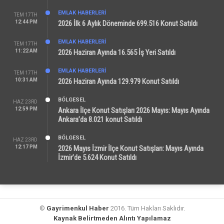
EMLAK HABERLERI
TEM 17TH
12:44 PM
2026 İlk 6 Aylık Döneminde 699.516 Konut Satıldı
EMLAK HABERLERI
TEM 17TH
11:22 AM
2026 Haziran Ayında 16.565 İş Yeri Satıldı
EMLAK HABERLERI
TEM 17TH
10:31 AM
2026 Haziran Ayında 129.979 Konut Satıldı
BÖLGESEL
HAZ 23RD
12:59 PM
Ankara İlçe Konut Satışları 2026 Mayıs: Mayıs Ayında
Ankara’da 8.021 konut Satıldı
BÖLGESEL
HAZ 23RD
12:17 PM
2026 Mayıs İzmir İlçe Konut Satışları: Mayıs Ayında
İzmir’de 5.624 Konut Satıldı
©
Gayrimenkul Haber
2016. Tüm Hakları Saklıdır.
Kaynak Belirtmeden Alıntı Yapılamaz