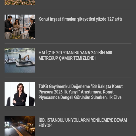
Konut inşaat firmaları şikayetleri yüzde 127 arttı
HALİÇ’TE 2019’DAN BU YANA 240 BİN 500
METREKÜP ÇAMUR TEMİZLENDİ
TSKB Gayrimenkul Değerleme “Bir Bakışta Konut
Piyasası 2026 İlk Yarıyıl” Araştırması: Konut
Piyasasında Dengeli Görünüm Sürerken, İlk El ve
İpotekli Satışlarda Sınırlı Toparlanma Dikkat Çekti
İBB, İSTANBUL’UN YOLLARINI YENİLEMEYE DEVAM
EDİYOR