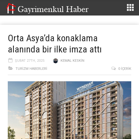
Orta Asya’da konaklama
alanında bir ilke imza attı
ŞUBAT 27TH, 2025
KEMAL KESKIN
TURIZM HABERLERI
0 İÇERIK