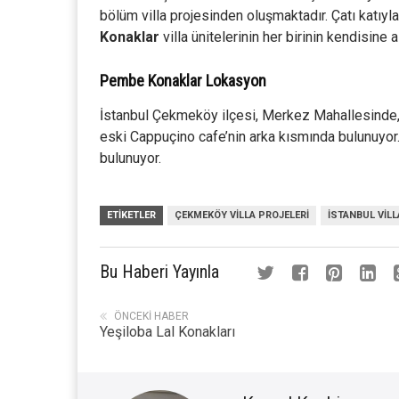
bölüm villa projesinden oluşmaktadır. Çatı katıyl
Konaklar
villa ünitelerinin her birinin kendisine
Pembe Konaklar Lokasyon
İstanbul Çekmeköy ilçesi, Merkez Mahallesinde
eski Cappuçino cafe’nin arka kısmında bulunuyo
bulunuyor.
ETIKETLER
ÇEKMEKÖY VILLA PROJELERI
ISTANBUL VILL
Bu Haberi Yayınla
ÖNCEKI HABER
Yeşiloba Lal Konakları