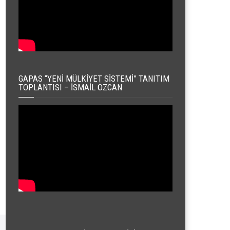
GAPAS “YENI MÜLKIYET SISTEMI” TANITIM
TOPLANTISI – İSMAIL ÖZCAN