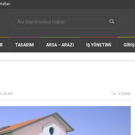
talları
AR
TASARIM
ARSA – ARAZİ
İŞ YÖNETİMİ
GİRİŞ
OJELERI
0 İÇERIK