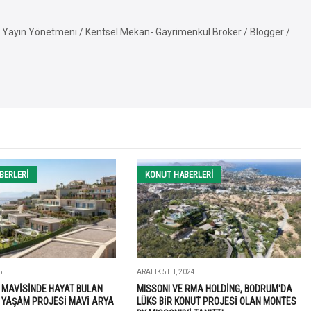
Yayın Yönetmeni / Kentsel Mekan- Gayrimenkul Broker / Blogger /
BERLERI
KONUT HABERLERI
5
ARALIK 5TH, 2024
 MAVİSİNDE HAYAT BULAN
MISSONI VE RMA HOLDİNG, BODRUM'DA
I YAŞAM PROJESİ MAVİ ARYA
LÜKS BİR KONUT PROJESİ OLAN MONTES