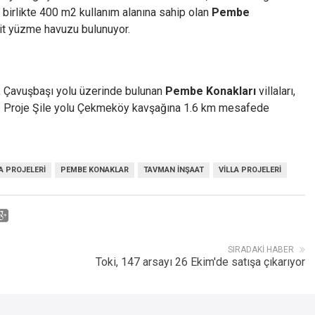
a birlikte 400 m2 kullanım alanına sahip olan
Pembe
 ait yüzme havuzu bulunuyor.
, Çavuşbaşı yolu üzerinde bulunan
Pembe Konakları
villaları,
r. Proje Şile yolu Çekmeköy kavşağına 1.6 km mesafede
A PROJELERI
PEMBE KONAKLAR
TAVMAN INŞAAT
VILLA PROJELERI
SIRADAKI HABER
Toki, 147 arsayı 26 Ekim'de satışa çıkarıyor