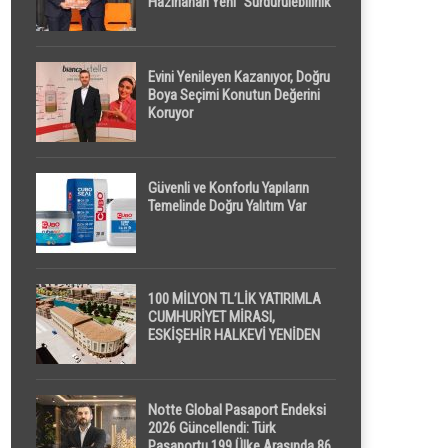
Hazırlanan Yeni “Sürdürülebilirlik”
Tanımı TDK Genel Türkçe
Sözlük’e Girdi
Evini Yenileyen Kazanıyor, Doğru
Boya Seçimi Konutun Değerini
Koruyor
Güvenli ve Konforlu Yapıların
Temelinde Doğru Yalıtım Var
100 MİLYON TL’LİK YATIRIMLA
CUMHURİYET MİRASI,
ESKİŞEHİR HALKEVİ YENİDEN
HAYAT BULUYOR
Notte Global Pasaport Endeksi
2026 Güncellendi: Türk
Pasaportu 199 Ülke Arasında 86.