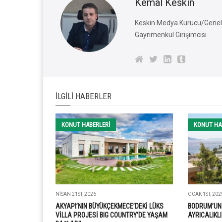
Kemal Keskin
Keskin Medya Kurucu/Genel 
Gayrimenkul Girişimcisi
İLGILI HABERLER
KONUT HABERLERI
KONUT HA
NISAN 21ST, 2026
OCAK 1ST, 202
AKYAPI’NIN BÜYÜKÇEKMECE’DEKİ LÜKS
BODRUM’UN
VİLLA PROJESİ BIG COUNTRY’DE YAŞAM
AYRICALIKL