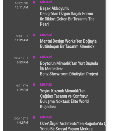
MİMARİ
NIS 22ND
10:11 AM
Başak Akkoyunlu
Design’dan Özgün Saçak Formu
ile Dikkat Çeken Bir Tasarım: The
Pearl
MİMARİ
ŞUB 6TH
11:39 AM
Mental Design Works’ten Doğayla
Bütünleşen Bir Tasarım: Greenox
MİMARİ
OCA 12TH
6:53 PM
Boytorun Mimarlık’tan Yurt Dışında
İlk Mercedes-
Benz Showroom Dönüşüm Projesi
MİMARİ
NIS 16TH
1:29 PM
Yeşim Kozanlı Mimarlık’tan
Çağdaş Tasarım ve Konforun
Buluşma Noktası: Elite World
Kuşadası
MİMARİ
OCA 15TH
4:02 PM
Özer\Ürger Architects’ten Bağcılar’da Çok
Yönlü Bir Sosyal Yaşam Merkezi