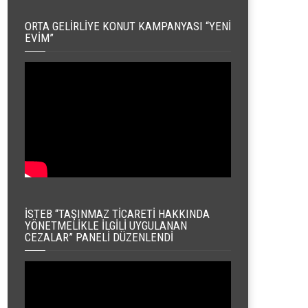
ORTA GELIRLIYE KONUT KAMPANYASI “YENI
EVIM”
İSTEB “TAŞINMAZ TICARETI HAKKINDA
YÖNETMELIKLE İLGILI UYGULANAN
CEZALAR” PANELI DÜZENLENDI