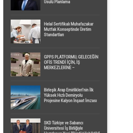
Usulü Planlama
Helal Sertifikalı Muhafazakar
Mutfak Konseptinde Üretim
Standartları
GPPS PLATFORMU; GELECEĞİN
OFİS TRENDİ İÇİN, İŞ
MERKEZLERİNE –
GELİŞTİRİCİLERE ” POD /
KAPSÜL ” UYKU KABİNİ
ÖNERİYOR
Birleşik Arap Emirlikleri’nin İlk
Yüksek Hızlı Demiryolu
Projesine Kalyon İnşaat İmzası
SKD Türkiye ve Sabancı
Üniversitesi İş Birliğiyle