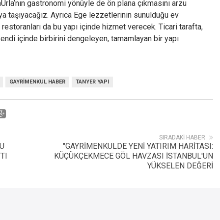
nUrla’nın gastronomi yönüyle de ön plana çıkmasını arzu
ya taşıyacağız. Ayrıca Ege lezzetlerinin sunulduğu ev
 restoranları da bu yapı içinde hizmet verecek. Ticari tarafta,
endi içinde birbirini dengeleyen, tamamlayan bir yapı
GAYRIMENKUL HABER
TANYER YAPI
SIRADAKI HABER
’U
"GAYRİMENKULDE YENİ YATIRIM HARİTASI:
TI
KÜÇÜKÇEKMECE GÖL HAVZASI İSTANBUL'UN
YÜKSELEN DEĞERİ