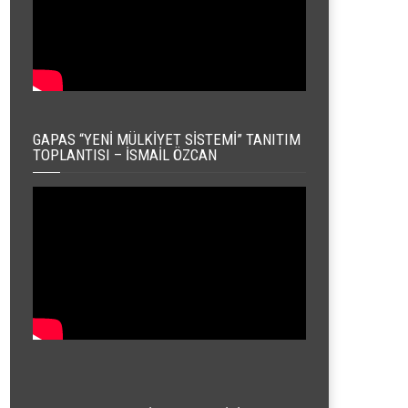
GAPAS “YENI MÜLKIYET SISTEMI” TANITIM
TOPLANTISI – İSMAIL ÖZCAN