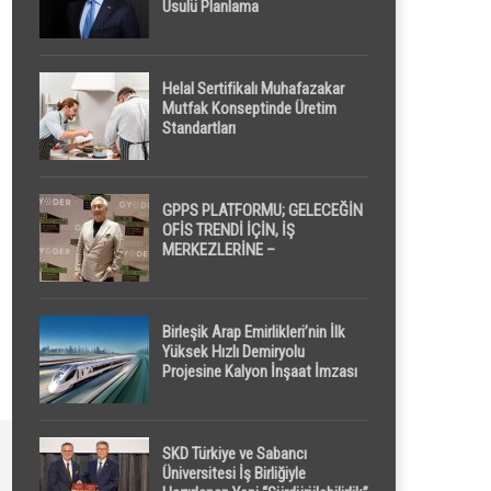
Usulü Planlama
Helal Sertifikalı Muhafazakar
Mutfak Konseptinde Üretim
Standartları
GPPS PLATFORMU; GELECEĞİN
OFİS TRENDİ İÇİN, İŞ
MERKEZLERİNE –
GELİŞTİRİCİLERE ” POD /
KAPSÜL ” UYKU KABİNİ
ÖNERİYOR
Birleşik Arap Emirlikleri’nin İlk
Yüksek Hızlı Demiryolu
Projesine Kalyon İnşaat İmzası
SKD Türkiye ve Sabancı
Üniversitesi İş Birliğiyle