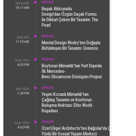
MİMARİ
NIS 22ND
10:11 AM
Başak Akkoyunlu
Design’dan Özgün Saçak Formu
ile Dikkat Çeken Bir Tasarım: The
Pearl
MİMARİ
ŞUB 6TH
11:39 AM
Mental Design Works’ten Doğayla
Bütünleşen Bir Tasarım: Greenox
MİMARİ
OCA 12TH
6:53 PM
Boytorun Mimarlık’tan Yurt Dışında
İlk Mercedes-
Benz Showroom Dönüşüm Projesi
MİMARİ
NIS 16TH
1:29 PM
Yeşim Kozanlı Mimarlık’tan
Çağdaş Tasarım ve Konforun
Buluşma Noktası: Elite World
Kuşadası
MİMARİ
OCA 15TH
4:02 PM
Özer\Ürger Architects’ten Bağcılar’da Çok
Yönlü Bir Sosyal Yaşam Merkezi