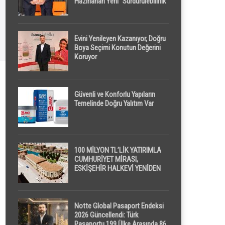
Hazırlanan Yeni “Sürdürülebilirlik”
Tanımı TDK Genel Türkçe
Sözlük’e Girdi
Evini Yenileyen Kazanıyor, Doğru
Boya Seçimi Konutun Değerini
Koruyor
Güvenli ve Konforlu Yapıların
Temelinde Doğru Yalıtım Var
100 MİLYON TL’LİK YATIRIMLA
CUMHURİYET MİRASI,
ESKİŞEHİR HALKEVİ YENİDEN
HAYAT BULUYOR
Notte Global Pasaport Endeksi
2026 Güncellendi: Türk
Pasaportu 199 Ülke Arasında 86.