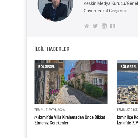
Keskin Medya Kurucu/Genel 
Gayrimenkul Girişimcisi
İLGILI HABERLER
BÖLGESEL
BÖLGESEL
TEMMUZ 29TH, 2026
TEMMUZ 21ST,
￼İzmir’de Villa Kiralamadan Önce Dikkat
İzmir İlçe K
Etmeniz Gerekenler
İzmir’de 7.7