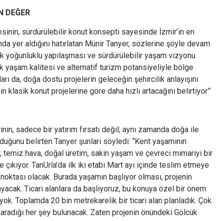
N DEĞER
inin, sürdürülebilir konut konsepti sayesinde İzmir’in en
nda yer aldığını hatırlatan Münir Tanyer, sözlerine şöyle devam
şük yoğunluklu yapılaşması ve sürdürülebilir yaşam vizyonu
k yaşam kalitesi ve alternatif turizm potansiyeliyle bölge
ları da, doğa dostu projelerin geleceğin şehircilik anlayışını
nin klasik konut projelerine göre daha hızlı artacağını belirtiyor”
nin, sadece bir yatırım fırsatı değil; aynı zamanda doğa ile
duğunu belirten Tanyer şunları söyledi: “Kent yaşamının
 temiz hava, doğal üretim, sakin yaşam ve çevreci mimariyi bir
e çıkıyor. TanUrla’da ilk iki etabı Mart ayı içinde teslim etmeye
noktası olacak. Burada yaşamın başlıyor olması, projenin
ayacak. Ticari alanlara da başlıyoruz, bu konuya özel bir önem
yok. Toplamda 20 bin metrekarelik bir ticari alan planladık. Çok
n aradığı her şey bulunacak. Zaten projenin önündeki Gölcük