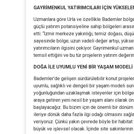
GAYRİMENKUL YATIRIMCILARI İÇİN YÜKSELE
Uzmanlara göre Urla ve özellikle Bademler bölges
güçlü yatırım potansiyeline sahip bölgeleri arası
etti: “İzmir merkeze yakınlığı, temiz doğası, dü
sayesinde bölge; uzun vadeli değer artışı, yükse
yatırımcıların ilgisini çekiyor. Gayrimenkul uzman
temsil ettiğini ve bu tür projelerin yatırım değeri
DOĞA İLE UYUMLU YENİ BİR YAŞAM MODELİ
Bademler’de gelişen sürdürülebilir konut projeleri
uyumlu, sağlıklı ve dengeli bir yaşam modeli sun
yoğunluğundan uzaklaşmak isteyenler için bölge;
araya getiren yeni nesil bir yaşam alanı olarak ön
başlayacağız. Bu bizim için de önemli bir dönüm 
ileriye dönük daha fazla ilgi odağı olmasını sağl
veriyoruz. Çünkü yakın çevrede böyle bir habitat 
büyük ve işlevsel olacak. İçinde site sakinlerini