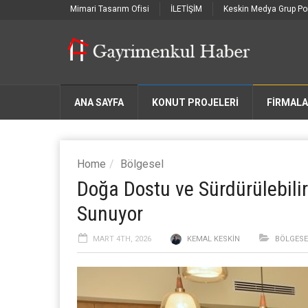
Mimari Tasarım Ofisi
İLETİŞİM
Keskin Medya Grup Por
ANA SAYFA
KONUT PROJELERİ
FIRMAL
Home
Bölgesel
Doğa Dostu ve Sürdürülebili
Sunuyor
MART 4TH, 2026
KEMAL KESKIN
BÖLGESE