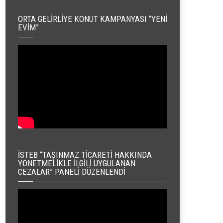
ORTA GELIRLIYE KONUT KAMPANYASI “YENI
EVIM”
İSTEB “TAŞINMAZ TICARETI HAKKINDA
YÖNETMELIKLE İLGILI UYGULANAN
CEZALAR” PANELI DÜZENLENDI