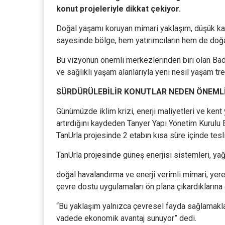
konut projeleriyle dikkat çekiyor.
Doğal yaşamı koruyan mimari yaklaşım, düşük ka
sayesinde bölge, hem yatırımcıların hem de doğay
Bu vizyonun önemli merkezlerinden biri olan Ba
ve sağlıklı yaşam alanlarıyla yeni nesil yaşam tre
SÜRDÜRÜLEBİLİR KONUTLAR NEDEN ÖNEML
Günümüzde iklim krizi, enerji maliyetleri ve kent 
artırdığını kaydeden Tanyer Yapı Yönetim Kurulu
TanUrla projesinde 2 etabın kısa süre içinde tes
TanUrla projesinde güneş enerjisi sistemleri, y
doğal havalandırma ve enerji verimli mimari, yer
çevre dostu uygulamaları ön plana çıkardıklarına
“Bu yaklaşım yalnızca çevresel fayda sağlamakla 
vadede ekonomik avantaj sunuyor” dedi.