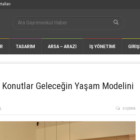
talları
AR
TASARIM
ARSA – ARAZİ
İŞ YÖNETİMİ
GİRİŞ
r Konutlar Geleceğin Yaşam Modelini
L
0 İÇERIK