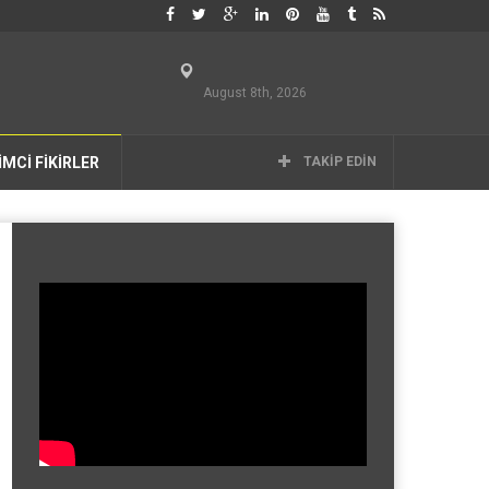
August 8th, 2026
İMCİ FİKİRLER
TAKIP EDIN