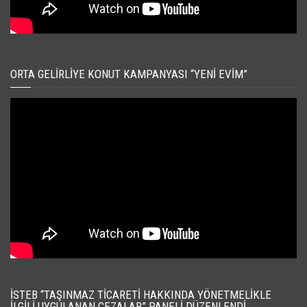
ORTA GELIRLIYE KONUT KAMPANYASI “YENI EVIM”
İSTEB “TAŞINMAZ TICARETI HAKKINDA YÖNETMELIKLE
İLGILI UYGULANAN CEZALAR” PANELI DÜZENLENDI