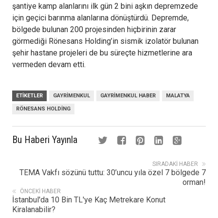
şantiye kamp alanlarını ilk gün 2 bini aşkın depremzede
için geçici barınma alanlarına dönüştürdü. Depremde,
bölgede bulunan 200 projesinden hiçbirinin zarar
görmediği Rönesans Holding’in sismik izolatör bulunan
şehir hastane projeleri de bu süreçte hizmetlerine ara
vermeden devam etti.
ETIKETLER
GAYRIMENKUL
GAYRIMENKUL HABER
MALATYA
RÖNESANS HOLDING
Bu Haberi Yayınla
SIRADAKI HABER
TEMA Vakfı sözünü tuttu: 30’uncu yıla özel 7 bölgede 7
orman!
ÖNCEKI HABER
İstanbul'da 10 Bin TL'ye Kaç Metrekare Konut
Kiralanabilir?