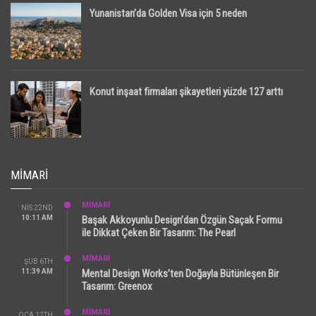
Yunanistan’da Golden Visa için 5 neden
Konut inşaat firmaları şikayetleri yüzde 127 arttı
MIMARI
MİMARİ
NIS 22ND
10:11 AM
Başak Akkoyunlu Design’dan Özgün Saçak Formu
ile Dikkat Çeken Bir Tasarım: The Pearl
MİMARİ
ŞUB 6TH
11:39 AM
Mental Design Works’ten Doğayla Bütünleşen Bir
Tasarım: Greenox
MİMARİ
OCA 12TH