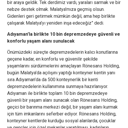
bir araya geldik. Tek derdimiz vardı, yaraları sarmak ve bir
nebze destek olmak. Malatya’mıza geçmiş olsun.
Gidenleri geri getirmek mümkün değil, ama hep birlikte
çalışarak Malatya’yı yeniden inşa edeceğiz” dedi.
Adıyaman’la birlikte 10 bin depremzedeye güvenli ve
konforlu yaşam alanı sunulacak
Önümüzdeki süreçte depremzedelerin kalıcı konutlarına
geçene kadar, en konforlu ve güvenilir şekilde
yaşamlarını sürdürmelerini amaçlayan Rönesans Holding,
bugün Malatya’da açılışını yaptığı konteyner kentin yanı
sıra Adıyaman’da da 500 konteynerlik bir kenti
depremzedelerin kullanımına sunmaya hazırlanıyor.
Adıyaman ile birlikte toplam 10 bin depremzedeye
güvenli bir yaşam alanı sunacak olan Rönesans Holding,
geçici bir barınma merkezi değil, bir yaşam alanı kurmak
için tüm imkanlarını seferber ediyor. Rönesans Holding,
konteyner kentlerde kurduğu sosyal alanlarda; çocuklar
ve gençler için özel mekanlar yaratılması, kadınların