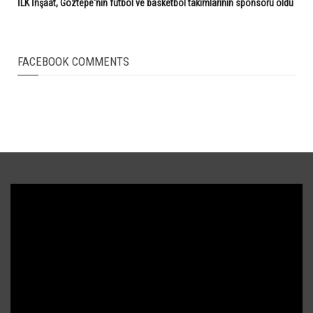
İLK İnşaat, Göztepe'nin futbol ve basketbol takımlarının sponsoru oldu
FACEBOOK COMMENTS