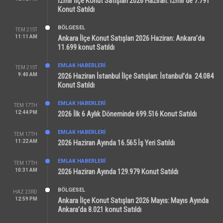
İzmir İlçe Konut Satışları 2026 Haziran: İzmir’de 7.791
Konut Satıldı
BÖLGESEL
TEM 21ST
11:11 AM
Ankara İlçe Konut Satışları 2026 Haziran: Ankara’da
11.699 konut Satıldı
EMLAK HABERLERI
TEM 21ST
9:40 AM
2026 Haziran İstanbul İlçe Satışları: İstanbul’da 24.084
Konut Satıldı
EMLAK HABERLERI
TEM 17TH
12:44 PM
2026 İlk 6 Aylık Döneminde 699.516 Konut Satıldı
EMLAK HABERLERI
TEM 17TH
11:22 AM
2026 Haziran Ayında 16.565 İş Yeri Satıldı
EMLAK HABERLERI
TEM 17TH
10:31 AM
2026 Haziran Ayında 129.979 Konut Satıldı
BÖLGESEL
HAZ 23RD
12:59 PM
Ankara İlçe Konut Satışları 2026 Mayıs: Mayıs Ayında
Ankara’da 8.021 konut Satıldı