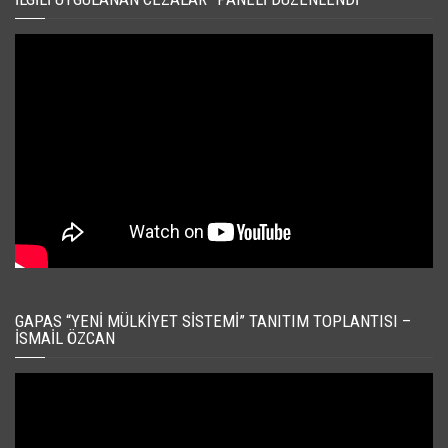
GAPAS “YENI MÜLKIYET SISTEMI” TANITIM TOPLANTISI –
İSMAIL ÖZCAN