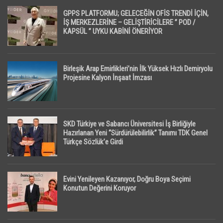
GPPS PLATFORMU; GELECEĞİN OFİS TRENDİ İÇİN,
İŞ MERKEZLERİNE – GELİŞTİRİCİLERE ” POD /
KAPSÜL ” UYKU KABİNİ ÖNERİYOR
Birleşik Arap Emirlikleri’nin İlk Yüksek Hızlı Demiryolu
Projesine Kalyon İnşaat İmzası
SKD Türkiye ve Sabancı Üniversitesi İş Birliğiyle
Hazırlanan Yeni “Sürdürülebilirlik” Tanımı TDK Genel
Türkçe Sözlük’e Girdi
Evini Yenileyen Kazanıyor, Doğru Boya Seçimi
Konutun Değerini Koruyor