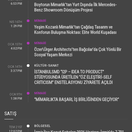
6:53 PM
Boytorun Mimarlık’tan Yurt Dışında İlk Mercedes-
Benz Showroom Dönüşüm Projesi
MİMARİ
NIS 16TH
1:29 PM
Yeşim Kozanlı Mimarlık’tan Çağdaş Tasarım ve
Konforun Buluşma Noktası: Elite World Kuşadası
MİMARİ
OCA 15TH
4:02 PM
Özer\Ürger Architects’ten Bağcılar’da Çok Yönlü Bir
Sosyal Yaşam Merkezi
KÜLTÜR-SANAT
OCA 14TH
3:37 PM
İSTANBULSMD “I2P – IDEA TO PRODUCT”
STÜDYOSUNDA ÜRETİLEN “ÖZ ELEŞTİRİ-SELF
CRITICISM” ENSTELASYONU ZİYARETE AÇILDI
MİMARİ
OCA 9TH
1:38 PM
“MİMARLIKTA BAŞARI, İŞ BİRLİĞİNDEN GEÇİYOR”
SATIŞ
BÖLGESEL
TEM 21ST
12:02 PM