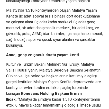
konaklayacağı konteyner kentlerde yaşam başladı.
Malatya’da 1.510 konteynerden oluşan Malatya Yaşam
Kent’te üç adet sosyal tesis binası, dört adet kütüphane
ve çalışma alanı, üç adet kadın merkezi, üç adet genç
merkezi, bir adet danışmanlık merkezi, bir adet kreş, ve
güvenlik, polis, AFAD, idari birimler, çamaşırhane, mescit,
sağlık ocağı, spor ve çocuk oyun alanları ve çardaklar
bulunuyor.
Anne, genç ve çocuk dostu yaşam kenti
Kültür ve Turizm Bakanı Mehmet Nuri Ersoy, Malatya
Valisi Hulusi Şahin, Malatya Belediye Başkanı Selahattin
Gürkan ve İlçe belediye başkanlarının katılımıyla açılışı
gerçekleştirilen Malatya Yaşam Kent’te depremzedelere
konteyner evleri teslim edilirken, açılış töreninde
konuşan
Rönesans Holding Başkanı Erman
Ilıcak,
“Malatya’da şimdiye kadar 1.510 konteyner temin
ettik. 6 Mayıs’a kadar tamamlamış olacağız. İmece usulü