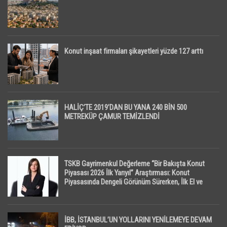
Konut inşaat firmaları şikayetleri yüzde 127 arttı
HALİÇ’TE 2019’DAN BU YANA 240 BİN 500
METREKÜP ÇAMUR TEMİZLENDİ
TSKB Gayrimenkul Değerleme “Bir Bakışta Konut
Piyasası 2026 İlk Yarıyıl” Araştırması: Konut
Piyasasında Dengeli Görünüm Sürerken, İlk El ve
İpotekli Satışlarda Sınırlı Toparlanma Dikkat Çekti
İBB, İSTANBUL’UN YOLLARINI YENİLEMEYE DEVAM