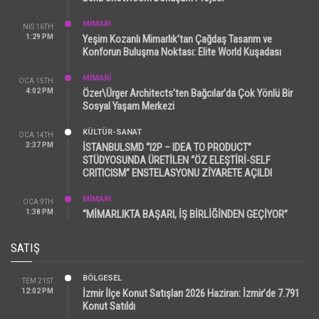
MİMARİ
NIS 16TH
1:29 PM
Yeşim Kozanlı Mimarlık’tan Çağdaş Tasarım ve
Konforun Buluşma Noktası: Elite World Kuşadası
MİMARİ
OCA 15TH
4:02 PM
Özer\Ürger Architects’ten Bağcılar’da Çok Yönlü Bir
Sosyal Yaşam Merkezi
KÜLTÜR-SANAT
OCA 14TH
3:37 PM
İSTANBULSMD “I2P – IDEA TO PRODUCT”
STÜDYOSUNDA ÜRETİLEN “ÖZ ELEŞTİRİ-SELF
CRITICISM” ENSTELASYONU ZİYARETE AÇILDI
MİMARİ
OCA 9TH
1:38 PM
“MİMARLIKTA BAŞARI, İŞ BİRLİĞİNDEN GEÇİYOR”
SATIŞ
BÖLGESEL
TEM 21ST
12:02 PM
İzmir İlçe Konut Satışları 2026 Haziran: İzmir’de 7.791
Konut Satıldı