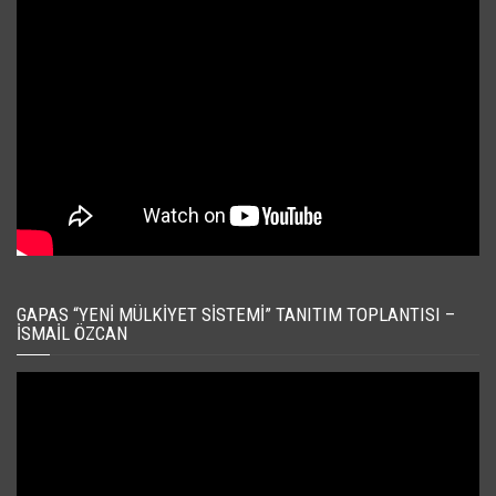
GAPAS “YENI MÜLKIYET SISTEMI” TANITIM TOPLANTISI –
İSMAIL ÖZCAN