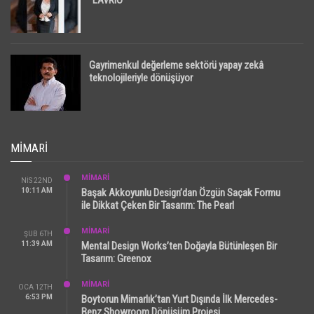
“LAVRIO”
Gayrimenkul değerleme sektörü yapay zekâ
teknolojileriyle dönüşüyor
MIMARI
MİMARİ
NIS 22ND
10:11 AM
Başak Akkoyunlu Design’dan Özgün Saçak Formu
ile Dikkat Çeken Bir Tasarım: The Pearl
MİMARİ
ŞUB 6TH
11:39 AM
Mental Design Works’ten Doğayla Bütünleşen Bir
Tasarım: Greenox
MİMARİ
OCA 12TH
6:53 PM
Boytorun Mimarlık’tan Yurt Dışında İlk Mercedes-
Benz Showroom Dönüşüm Projesi