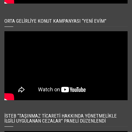
ORTA GELIRLIYE KONUT KAMPANYASI “YENI EVIM”
İSTEB “TAŞINMAZ TICARETI HAKKINDA YÖNETMELIKLE
İLGILI UYGULANAN CEZALAR” PANELI DÜZENLENDI