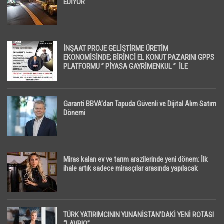
EDİYOR
İNŞAAT PROJE GELİŞTİRME ÜRETİM
EKONOMİSİNDE; BİRİNCİ EL KONUT PAZARINI GPPS
PLATFORMU ” PİYASA GAYRİMENKUL ” İLE
EKRANLARA TAŞIYACAK
Garanti BBVA’dan Tapuda Güvenli ve Dijital Alım Satım
Dönemi
Miras kalan ev ve tarım arazilerinde yeni dönem: İlk
ihale artık sadece mirasçılar arasında yapılacak
TÜRK YATIRIMCININ YUNANİSTAN’DAKİ YENİ ROTASI