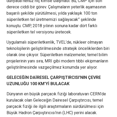
dünyada henüz hiç kimse ulaşmadı. Bu, CMP için son
derece ciddi bir görev. Çalışmaların yeterlik aşamasının
başarılı şekilde yürütülmesi, yılda yaklaşık 100 ton
süperiletken tel üretmemizi sağlayacak” şeklinde
konuştu. CMP, 2018 yılının sonuna kadar dört farklı
süperiletken tel versiyonu üretecek.
Uygulamalı süperiletkenlik, TVEL’de, nükleer olmayan
teknolojilerin geliştirilmesinde stratejik önceliklerden biri
olarak öne çıkıyor. Süperiletken malzemeler, temel bilim
projelerinin yanı sıra, MRI gibi modern tıbbi ekipmanların
geliştirilmesinde vazgeçilmez konumda yer alıyor.
GELECEĞİN DAİRESEL ÇARPIŞTIRCISI’NIN ÇEVRE
UZUNLUĞU 100 KM’Yİ BULACAK
Dünyanın en büyük parçacık fiziği laboratuvarı CERN’de
kurulacak olan Geleceğin Dairesel Çarpıştırcısı, temel
parçacık fiziği ile ilgili araştırmaların sürdürülmesi için
Büyük Hadron Çarpıştırıcısı’nın (LHC) yerini alacak.