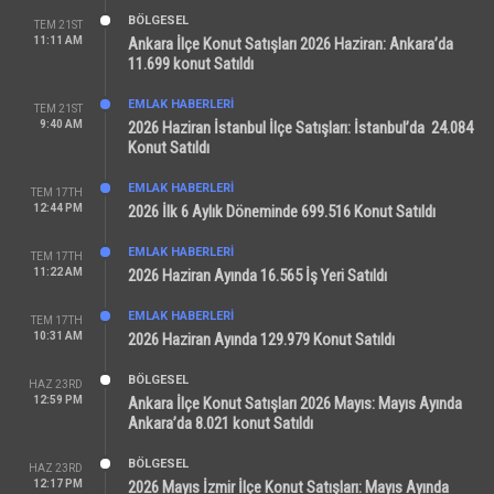
BÖLGESEL
TEM 21ST
11:11 AM
Ankara İlçe Konut Satışları 2026 Haziran: Ankara’da
11.699 konut Satıldı
EMLAK HABERLERI
TEM 21ST
9:40 AM
2026 Haziran İstanbul İlçe Satışları: İstanbul’da 24.084
Konut Satıldı
EMLAK HABERLERI
TEM 17TH
12:44 PM
2026 İlk 6 Aylık Döneminde 699.516 Konut Satıldı
EMLAK HABERLERI
TEM 17TH
11:22 AM
2026 Haziran Ayında 16.565 İş Yeri Satıldı
EMLAK HABERLERI
TEM 17TH
10:31 AM
2026 Haziran Ayında 129.979 Konut Satıldı
BÖLGESEL
HAZ 23RD
12:59 PM
Ankara İlçe Konut Satışları 2026 Mayıs: Mayıs Ayında
Ankara’da 8.021 konut Satıldı
BÖLGESEL
HAZ 23RD
12:17 PM
2026 Mayıs İzmir İlçe Konut Satışları: Mayıs Ayında