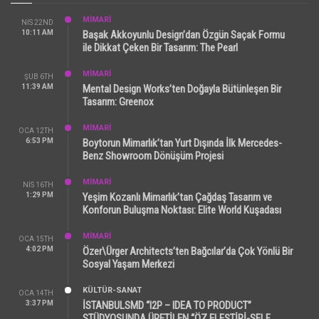
MİMARİ
NIS 22ND
10:11 AM
Başak Akkoyunlu Design’dan Özgün Saçak Formu
ile Dikkat Çeken Bir Tasarım: The Pearl
MİMARİ
ŞUB 6TH
11:39 AM
Mental Design Works’ten Doğayla Bütünleşen Bir
Tasarım: Greenox
MİMARİ
OCA 12TH
6:53 PM
Boytorun Mimarlık’tan Yurt Dışında İlk Mercedes-
Benz Showroom Dönüşüm Projesi
MİMARİ
NIS 16TH
1:29 PM
Yeşim Kozanlı Mimarlık’tan Çağdaş Tasarım ve
Konforun Buluşma Noktası: Elite World Kuşadası
MİMARİ
OCA 15TH
4:02 PM
Özer\Ürger Architects’ten Bağcılar’da Çok Yönlü Bir
Sosyal Yaşam Merkezi
KÜLTÜR-SANAT
OCA 14TH
3:37 PM
İSTANBULSMD “I2P – IDEA TO PRODUCT”
STÜDYOSUNDA ÜRETİLEN “ÖZ ELEŞTİRİ-SELF