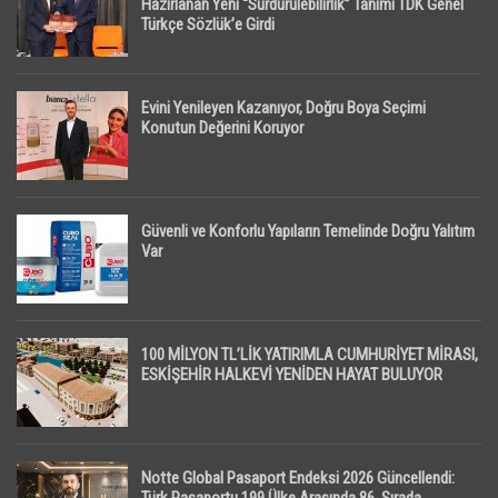
Hazırlanan Yeni “Sürdürülebilirlik” Tanımı TDK Genel
Türkçe Sözlük’e Girdi
Evini Yenileyen Kazanıyor, Doğru Boya Seçimi
Konutun Değerini Koruyor
Güvenli ve Konforlu Yapıların Temelinde Doğru Yalıtım
Var
100 MİLYON TL’LİK YATIRIMLA CUMHURİYET MİRASI,
ESKİŞEHİR HALKEVİ YENİDEN HAYAT BULUYOR
Notte Global Pasaport Endeksi 2026 Güncellendi: