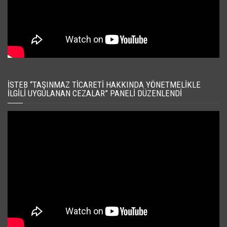
İSTEB “TAŞINMAZ TICARETI HAKKINDA YÖNETMELIKLE
İLGILI UYGULANAN CEZALAR” PANELI DÜZENLENDI