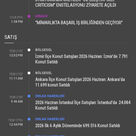
CRITICISM” ENSTELASYONU ZİYARETE AÇILDI
MİMARİ
OCA 9TH
1:38 PM
“MİMARLIKTA BAŞARI, İŞ BİRLİĞİNDEN GEÇİYOR”
SATIŞ
BÖLGESEL
TEM 21ST
12:02 PM
İzmir İlçe Konut Satışları 2026 Haziran: İzmir’de 7.791
Konut Satıldı
BÖLGESEL
TEM 21ST
11:11 AM
Ankara İlçe Konut Satışları 2026 Haziran: Ankara’da
11.699 konut Satıldı
EMLAK HABERLERI
TEM 21ST
9:40 AM
2026 Haziran İstanbul İlçe Satışları: İstanbul’da 24.084
Konut Satıldı
EMLAK HABERLERI
TEM 17TH
12:44 PM
2026 İlk 6 Aylık Döneminde 699.516 Konut Satıldı