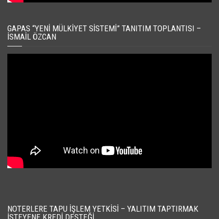
GAPAS “YENI MÜLKIYET SISTEMI” TANITIM TOPLANTISI –
İSMAIL ÖZCAN
NOTERLERE TAPU İŞLEM YETKISI – YALITIM TAPTIRMAK
İSTEYENE KREDI DESTEĞI