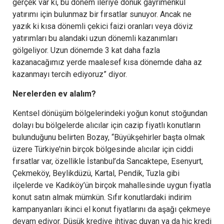
gerçek var ki, bu dönem ileriye dönük gayrimenkul
yatırımı için bulunmaz bir fırsatlar sunuyor. Ancak ne
yazık ki kısa dönemli çekici faizi oranları veya döviz
yatırımları bu alandaki uzun dönemli kazanımları
gölgeliyor. Uzun dönemde 3 kat daha fazla
kazanacağımız yerde maalesef kısa dönemde daha az
kazanmayı tercih ediyoruz” diyor.
Nerelerden ev alalım?
Kentsel dönüşüm bölgelerindeki yoğun konut stoğundan
dolayı bu bölgelerde alıcılar için cazip fiyatlı konutların
bulunduğunu belirten Bozay, “Büyükşehirler başta olmak
üzere Türkiye’nin birçok bölgesinde alıcılar için ciddi
fırsatlar var, özellikle İstanbul’da Sancaktepe, Esenyurt,
Çekmeköy, Beylikdüzü, Kartal, Pendik, Tuzla gibi
ilçelerde ve Kadıköy’ün birçok mahallesinde uygun fiyatla
konut satın almak mümkün. Sıfır konutlardaki indirim
kampanyanları ikinci el konut fiyatlarını da aşağı çekmeye
devam ediyor. Düşük krediye ihtiyaç duyan ya da hiç kredi