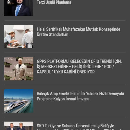
Terzi Usulü Planlama
Helal Sertifikalı Muhafazakar Mutfak Konseptinde
Üretim Standartları
GPPS PLATFORMU; GELECEĞİN OFİS TRENDİ İÇİN,
İŞ MERKEZLERİNE – GELİŞTİRİCİLERE ” POD /
KAPSÜL ” UYKU KABİNİ ÖNERİYOR
Birleşik Arap Emirlikleri’nin İlk Yüksek Hızlı Demiryolu
Projesine Kalyon İnşaat İmzası
SKD Türkiye ve Sabancı Üniversitesi İş Birliğiyle