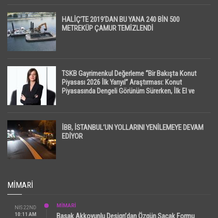
HALİÇ’TE 2019’DAN BU YANA 240 BİN 500
METREKÜP ÇAMUR TEMİZLENDİ
TSKB Gayrimenkul Değerleme “Bir Bakışta Konut
Piyasası 2026 İlk Yarıyıl” Araştırması: Konut
Piyasasında Dengeli Görünüm Sürerken, İlk El ve
İpotekli Satışlarda Sınırlı Toparlanma Dikkat Çekti
İBB, İSTANBUL’UN YOLLARINI YENİLEMEYE DEVAM
EDİYOR
MIMARI
MİMARİ
NIS 22ND
10:11 AM
Başak Akkoyunlu Design’dan Özgün Saçak Formu