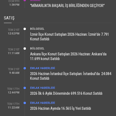
MİMARİ
OCA 9TH
1:38 PM
“MİMARLIKTA BAŞARI, İŞ BİRLİĞİNDEN GEÇİYOR”
SATIŞ
BÖLGESEL
TEM 21ST
12:02 PM
İzmir İlçe Konut Satışları 2026 Haziran: İzmir’de 7.791
Konut Satıldı
BÖLGESEL
TEM 21ST
11:11 AM
Ankara İlçe Konut Satışları 2026 Haziran: Ankara’da
11.699 konut Satıldı
EMLAK HABERLERI
TEM 21ST
9:40 AM
2026 Haziran İstanbul İlçe Satışları: İstanbul’da 24.084
Konut Satıldı
EMLAK HABERLERI
TEM 17TH
12:44 PM
2026 İlk 6 Aylık Döneminde 699.516 Konut Satıldı
EMLAK HABERLERI
TEM 17TH
11:22 AM
2026 Haziran Ayında 16.565 İş Yeri Satıldı