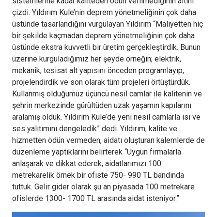
sistemlerine kadar kaliteden ödün verilmediğinin altını
çizdi. Yıldırım Kule’nin deprem yönetmeliğinin çok daha
üstünde tasarlandığını vurgulayan Yıldırım “Maliyetten hiç
bir şekilde kaçmadan deprem yönetmeliğinin çok daha
üstünde ekstra kuvvetli bir üretim gerçekleştirdik. Bunun
üzerine kurguladığımız her şeyde örneğin; elektrik,
mekanik, tesisat alt yapısını önceden programlayıp,
projelendirdik ve son olarak tüm projeleri örtüştürdük.
Kullanmış olduğumuz üçüncü nesil camlar ile kalitenin ve
şehrin merkezinde gürültüden uzak yaşamın kapılarını
aralamış olduk. Yıldırım Kule’de yeni nesil camlarla ısı ve
ses yalıtımını dengeledik” dedi. Yıldırım, kalite ve
hizmetten ödün vermeden, aidatı oluşturan kalemlerde de
düzenleme yaptıklarını belirterek “Uygun firmalarla
anlaşarak ve dikkat ederek, aidatlarımızı 100
metrekarelik örnek bir ofiste 750- 990 TL bandında
tuttuk. Gelir gider olarak şu an piyasada 100 metrekare
ofislerde 1300- 1700 TL arasında aidat isteniyor.”