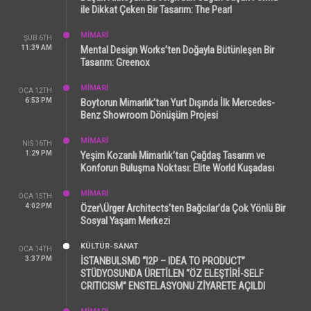
ile Dikkat Çeken Bir Tasarım: The Pearl
MİMARİ
ŞUB 6TH
11:39 AM
Mental Design Works’ten Doğayla Bütünleşen Bir
Tasarım: Greenox
MİMARİ
OCA 12TH
6:53 PM
Boytorun Mimarlık’tan Yurt Dışında İlk Mercedes-
Benz Showroom Dönüşüm Projesi
MİMARİ
NIS 16TH
1:29 PM
Yeşim Kozanlı Mimarlık’tan Çağdaş Tasarım ve
Konforun Buluşma Noktası: Elite World Kuşadası
MİMARİ
OCA 15TH
4:02 PM
Özer\Ürger Architects’ten Bağcılar’da Çok Yönlü Bir
Sosyal Yaşam Merkezi
KÜLTÜR-SANAT
OCA 14TH
3:37 PM
İSTANBULSMD “I2P – IDEA TO PRODUCT”
STÜDYOSUNDA ÜRETİLEN “ÖZ ELEŞTİRİ-SELF
CRITICISM” ENSTELASYONU ZİYARETE AÇILDI