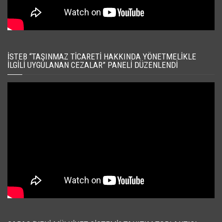
İSTEB “TAŞINMAZ TICARETI HAKKINDA YÖNETMELIKLE
İLGILI UYGULANAN CEZALAR” PANELI DÜZENLENDI