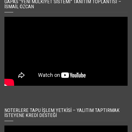
GAPAS “YENI MÜLKIYET SISTEMI” TANITIM TOPLANTISI –
İSMAIL ÖZCAN
NOTERLERE TAPU İŞLEM YETKISI – YALITIM TAPTIRMAK
İSTEYENE KREDI DESTEĞI