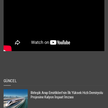
GÜNCEL
Birleşik Arap Emirlikleri’nin İlk Yüksek Hızlı Demiryolu
Projesine Kalyon İnşaat İmzası