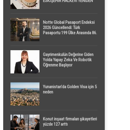
ESKİŞEHİR HALKEVİ YENİDEN
HAYAT BULUYOR
Notte Global Pasaport Endeksi
2026 Güncellendi: Türk
Pasaportu 199 Ülke Arasında 86.
Sırada
Gayrimenkulün Değerine Giden
Yolda Yapay Zeka Ve Robotik
Öğrenme Başlıyor
Yunanistan’da Golden Visa için 5
neden
Konut inşaat firmaları şikayetleri
yüzde 127 arttı