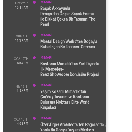
MİMARİ
NIS 22ND
10:11 AM
Başak Akkoyunlu
Design’dan Özgün Saçak Formu
ile Dikkat Çeken Bir Tasarım: The
Pearl
MİMARİ
ŞUB 6TH
11:39 AM
Mental Design Works’ten Doğayla
Bütünleşen Bir Tasarım: Greenox
MİMARİ
OCA 12TH
6:53 PM
Boytorun Mimarlık’tan Yurt Dışında
İlk Mercedes-
Benz Showroom Dönüşüm Projesi
MİMARİ
NIS 16TH
1:29 PM
Yeşim Kozanlı Mimarlık’tan
Çağdaş Tasarım ve Konforun
Buluşma Noktası: Elite World
Kuşadası
MİMARİ
OCA 15TH
4:02 PM
Özer\Ürger Architects’ten Bağcılar’da Çok
Yönlü Bir Sosyal Yaşam Merkezi