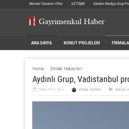
Mimari Tasarım Ofisi
İLETİŞİM
Keskin Medya Grup Por
ANA SAYFA
KONUT PROJELERİ
FIRMAL
Home
Emlak Haberleri
Aydınlı Grup, Vadistanbul pro
EKIM 29TH, 2016
KEMAL KESKIN
EMLAK H