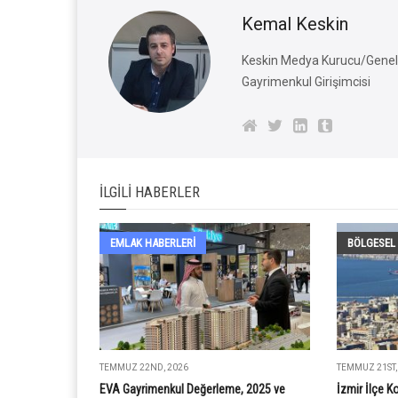
Kemal Keskin
Keskin Medya Kurucu/Genel 
Gayrimenkul Girişimcisi
İLGILI HABERLER
EMLAK HABERLERI
BÖLGESEL
TEMMUZ 22ND, 2026
TEMMUZ 21ST,
EVA Gayrimenkul Değerleme, 2025 ve
İzmir İlçe K