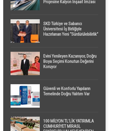
Projesine Kalyon İnşaat İmzası
SKD Türkiye ve Sabancı
Üniversitesi İş Birliğiyle
Hazırlanan Yeni “Sürdürülebilirlik”
Tanımı TDK Genel Türkçe
Sözlük’e Girdi
Evini Yenileyen Kazanıyor, Doğru
Boya Seçimi Konutun Değerini
Koruyor
Güvenli ve Konforlu Yapıların
Temelinde Doğru Yalıtım Var
100 MİLYON TL’LİK YATIRIMLA
CUMHURİYET MİRASI,