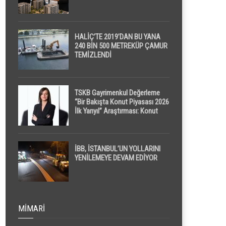
HALİÇ’TE 2019’DAN BU YANA
240 BİN 500 METREKÜP ÇAMUR
TEMİZLENDİ
TSKB Gayrimenkul Değerleme
“Bir Bakışta Konut Piyasası 2026
İlk Yarıyıl” Araştırması: Konut
Piyasasında Dengeli Görünüm
Sürerken, İlk El ve İpotekli
Satışlarda Sınırlı Toparlanma
Dikkat Çekti
İBB, İSTANBUL’UN YOLLARINI
YENİLEMEYE DEVAM EDİYOR
MIMARI