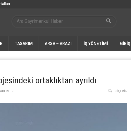
talları
AR
TASARIM
ARSA – ARAZİ
İŞ YÖNETİMİ
GİRİŞ
jesindeki ortaklıktan ayrıldı
ABERLERI
0 İÇERIK