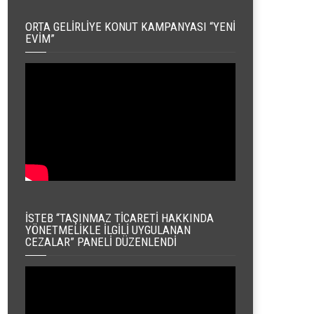
ORTA GELIRLIYE KONUT KAMPANYASI “YENI
EVIM”
İSTEB “TAŞINMAZ TICARETI HAKKINDA
YÖNETMELIKLE İLGILI UYGULANAN
CEZALAR” PANELI DÜZENLENDI