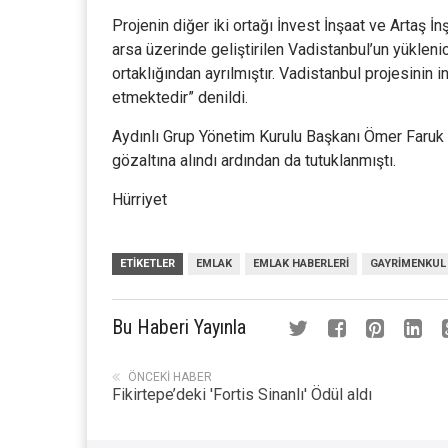
Projenin diğer iki ortağı İnvest İnşaat ve Artaş İ
arsa üzerinde geliştirilen Vadistanbul’un yükleni
ortaklığından ayrılmıştır. Vadistanbul projesinin 
etmektedir” denildi.
Aydınlı Grup Yönetim Kurulu Başkanı Ömer Far
gözaltına alındı ardından da tutuklanmıştı.
Hürriyet
ETIKETLER
EMLAK
EMLAK HABERLERI
GAYRIMENKUL
Bu Haberi Yayınla
ÖNCEKI HABER
Fikirtepe’deki 'Fortis Sinanlı' Ödül aldı