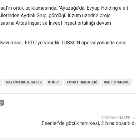
nşaat’ın ortak açıklamasında, “Ayazağa’da, Evyap Holding’e ait
cilerinden Aydınlı Grup, gördüğü lüzum üzerine proje
inşasına Artaş İnşaat ve İnvest İnşaat ortaklığı devam
uk Kavurmacı, FETÖ’ye yönelik TUSKON operasyonunda önce
GAYRIMENKUL HABER
KONUT
KONUT HABERLERI
VADI ISTANBUL
SIRADAKI HABER
Esenler'de göçük tehlikesi, 2 bina boşaltıldı