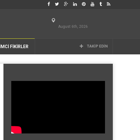
August 6th, 2026
İMCİ FİKİRLER
TAKIP EDIN