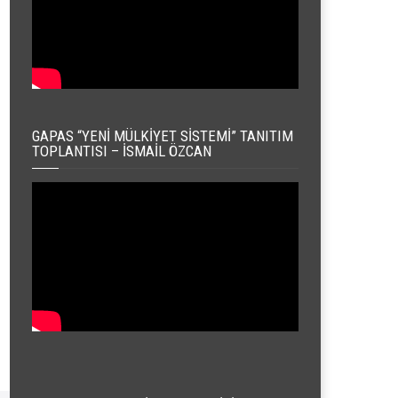
GAPAS “YENI MÜLKIYET SISTEMI” TANITIM
TOPLANTISI – İSMAIL ÖZCAN