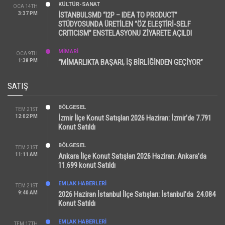
KÜLTÜR-SANAT
OCA 14TH
3:37 PM
İSTANBULSMD “I2P – IDEA TO PRODUCT”
STÜDYOSUNDA ÜRETİLEN “ÖZ ELEŞTİRİ-SELF
CRITICISM” ENSTELASYONU ZİYARETE AÇILDI
MİMARİ
OCA 9TH
1:38 PM
“MİMARLIKTA BAŞARI, İŞ BİRLİĞİNDEN GEÇİYOR”
SATIŞ
BÖLGESEL
TEM 21ST
12:02 PM
İzmir İlçe Konut Satışları 2026 Haziran: İzmir’de 7.791
Konut Satıldı
BÖLGESEL
TEM 21ST
11:11 AM
Ankara İlçe Konut Satışları 2026 Haziran: Ankara’da
11.699 konut Satıldı
EMLAK HABERLERI
TEM 21ST
9:40 AM
2026 Haziran İstanbul İlçe Satışları: İstanbul’da 24.084
Konut Satıldı
EMLAK HABERLERI
TEM 17TH