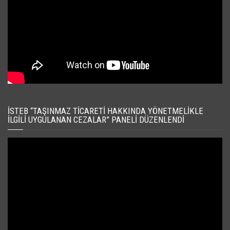
İSTEB “TAŞINMAZ TICARETI HAKKINDA YÖNETMELIKLE
İLGILI UYGULANAN CEZALAR” PANELI DÜZENLENDI