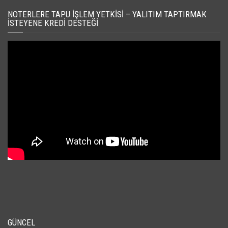
NOTERLERE TAPU İŞLEM YETKISI – YALITIM TAPTIRMAK
İSTEYENE KREDI DESTEĞI
GÜNCEL