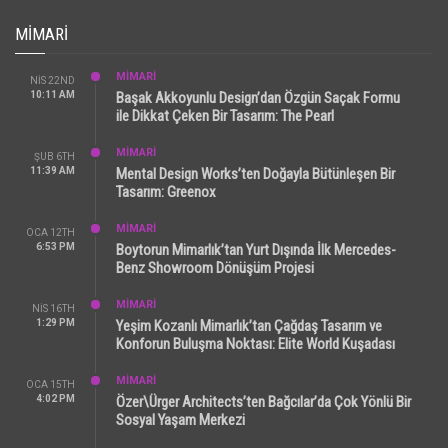
MIMARI
MİMARİ
NIS 22ND
10:11 AM
Başak Akkoyunlu Design’dan Özgün Saçak Formu
ile Dikkat Çeken Bir Tasarım: The Pearl
MİMARİ
ŞUB 6TH
11:39 AM
Mental Design Works’ten Doğayla Bütünleşen Bir
Tasarım: Greenox
MİMARİ
OCA 12TH
6:53 PM
Boytorun Mimarlık’tan Yurt Dışında İlk Mercedes-
Benz Showroom Dönüşüm Projesi
MİMARİ
NIS 16TH
1:29 PM
Yeşim Kozanlı Mimarlık’tan Çağdaş Tasarım ve
Konforun Buluşma Noktası: Elite World Kuşadası
MİMARİ
OCA 15TH
4:02 PM
Özer\Ürger Architects’ten Bağcılar’da Çok Yönlü Bir
Sosyal Yaşam Merkezi