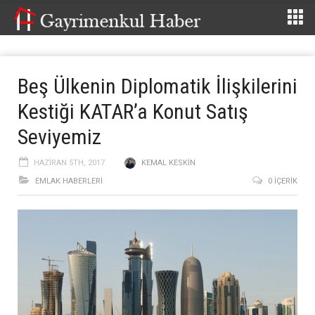
Beş Ülkenin Diplomatik İlişkilerini
Kestiği KATAR’a Konut Satış
Seviyemiz
HAZIRAN 5TH, 2017
KEMAL KESKIN
EMLAK HABERLERI
0 İÇERIK