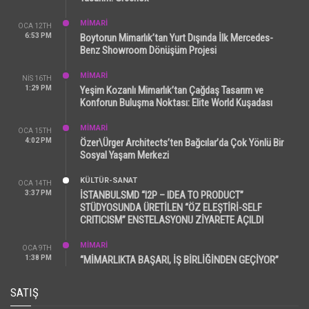
MİMARİ
OCA 12TH
6:53 PM
Boytorun Mimarlık’tan Yurt Dışında İlk Mercedes-
Benz Showroom Dönüşüm Projesi
MİMARİ
NIS 16TH
1:29 PM
Yeşim Kozanlı Mimarlık’tan Çağdaş Tasarım ve
Konforun Buluşma Noktası: Elite World Kuşadası
MİMARİ
OCA 15TH
4:02 PM
Özer\Ürger Architects’ten Bağcılar’da Çok Yönlü Bir
Sosyal Yaşam Merkezi
KÜLTÜR-SANAT
OCA 14TH
3:37 PM
İSTANBULSMD “I2P – IDEA TO PRODUCT”
STÜDYOSUNDA ÜRETİLEN “ÖZ ELEŞTİRİ-SELF
CRITICISM” ENSTELASYONU ZİYARETE AÇILDI
MİMARİ
OCA 9TH
1:38 PM
“MİMARLIKTA BAŞARI, İŞ BİRLİĞİNDEN GEÇİYOR”
SATIŞ