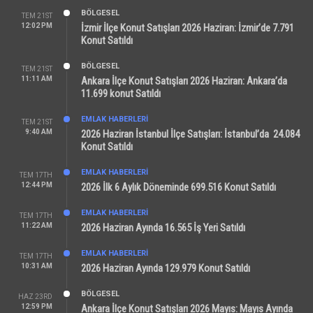
BÖLGESEL
TEM 21ST
12:02 PM
İzmir İlçe Konut Satışları 2026 Haziran: İzmir’de 7.791
Konut Satıldı
BÖLGESEL
TEM 21ST
11:11 AM
Ankara İlçe Konut Satışları 2026 Haziran: Ankara’da
11.699 konut Satıldı
EMLAK HABERLERI
TEM 21ST
9:40 AM
2026 Haziran İstanbul İlçe Satışları: İstanbul’da 24.084
Konut Satıldı
EMLAK HABERLERI
TEM 17TH
12:44 PM
2026 İlk 6 Aylık Döneminde 699.516 Konut Satıldı
EMLAK HABERLERI
TEM 17TH
11:22 AM
2026 Haziran Ayında 16.565 İş Yeri Satıldı
EMLAK HABERLERI
TEM 17TH
10:31 AM
2026 Haziran Ayında 129.979 Konut Satıldı
BÖLGESEL
HAZ 23RD
12:59 PM
Ankara İlçe Konut Satışları 2026 Mayıs: Mayıs Ayında