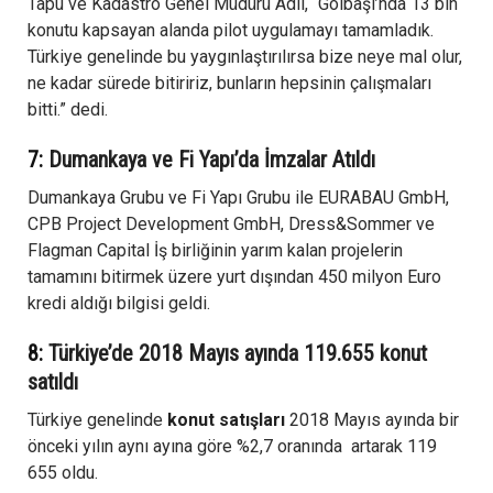
Tapu ve Kadastro Genel Müdürü Adlı, “Gölbaşı’nda 13 bin
konutu kapsayan alanda pilot uygulamayı tamamladık.
Türkiye genelinde bu yaygınlaştırılırsa bize neye mal olur,
ne kadar sürede bitiririz, bunların hepsinin çalışmaları
bitti.” dedi.
7:
Dumankaya ve Fi Yapı’da İmzalar Atıldı
Dumankaya Grubu ve Fi Yapı Grubu ile EURABAU GmbH,
CPB Project Development GmbH, Dress&Sommer ve
Flagman Capital İş birliğinin yarım kalan projelerin
tamamını bitirmek üzere yurt dışından 450 milyon Euro
kredi aldığı bilgisi geldi.
8:
Türkiye’de 2018 Mayıs ayında 119.655 konut
satıldı
Türkiye genelinde
konut satışları
2018 Mayıs ayında bir
önceki yılın aynı ayına göre %2,7 oranında artarak 119
655 oldu.