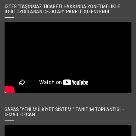
İSTEB “TAŞINMAZ TICARETI HAKKINDA YÖNETMELIKLE
İLGILI UYGULANAN CEZALAR” PANELI DÜZENLENDI
GAPAS “YENI MÜLKIYET SISTEMI” TANITIM TOPLANTISI –
İSMAIL ÖZCAN