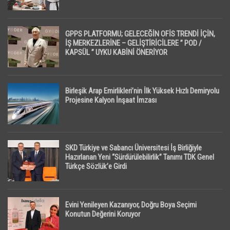
GPPS PLATFORMU; GELECEĞİN OFİS TRENDİ İÇİN,
İŞ MERKEZLERİNE – GELİŞTİRİCİLERE ” POD /
KAPSÜL ” UYKU KABİNİ ÖNERİYOR
Birleşik Arap Emirlikleri’nin İlk Yüksek Hızlı Demiryolu
Projesine Kalyon İnşaat İmzası
SKD Türkiye ve Sabancı Üniversitesi İş Birliğiyle
Hazırlanan Yeni “Sürdürülebilirlik” Tanımı TDK Genel
Türkçe Sözlük’e Girdi
Evini Yenileyen Kazanıyor, Doğru Boya Seçimi
Konutun Değerini Koruyor