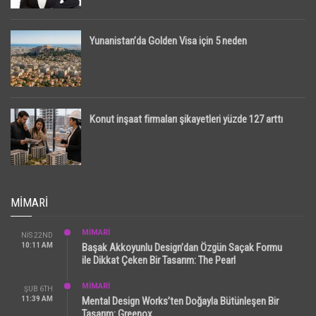
Yunanistan’da Golden Visa için 5 neden
Konut inşaat firmaları şikayetleri yüzde 127 arttı
MIMARI
MİMARİ
NIS 22ND
10:11 AM
Başak Akkoyunlu Design’dan Özgün Saçak Formu
ile Dikkat Çeken Bir Tasarım: The Pearl
MİMARİ
ŞUB 6TH
11:39 AM
Mental Design Works’ten Doğayla Bütünleşen Bir
Tasarım: Greenox