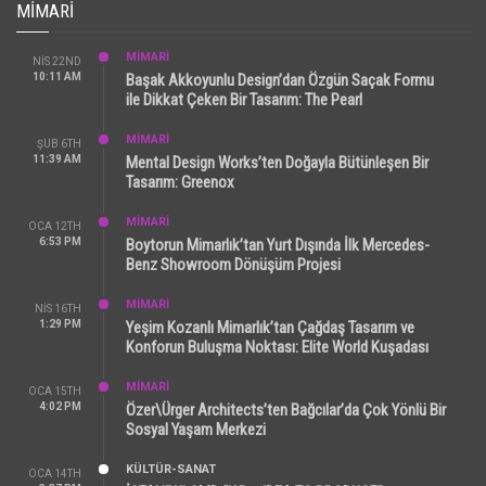
MIMARI
MİMARİ
NIS 22ND
10:11 AM
Başak Akkoyunlu Design’dan Özgün Saçak Formu
ile Dikkat Çeken Bir Tasarım: The Pearl
MİMARİ
ŞUB 6TH
11:39 AM
Mental Design Works’ten Doğayla Bütünleşen Bir
Tasarım: Greenox
MİMARİ
OCA 12TH
6:53 PM
Boytorun Mimarlık’tan Yurt Dışında İlk Mercedes-
Benz Showroom Dönüşüm Projesi
MİMARİ
NIS 16TH
1:29 PM
Yeşim Kozanlı Mimarlık’tan Çağdaş Tasarım ve
Konforun Buluşma Noktası: Elite World Kuşadası
MİMARİ
OCA 15TH
4:02 PM
Özer\Ürger Architects’ten Bağcılar’da Çok Yönlü Bir
Sosyal Yaşam Merkezi
KÜLTÜR-SANAT
OCA 14TH