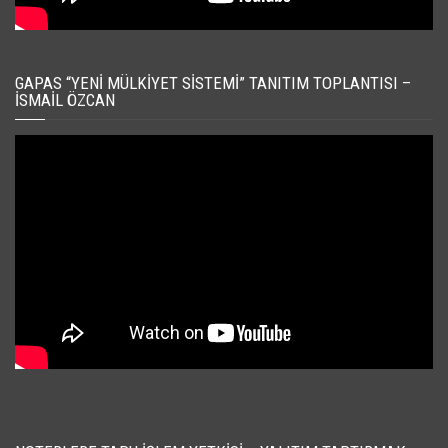
GAPAS “YENI MÜLKIYET SISTEMI” TANITIM TOPLANTISI –
İSMAIL ÖZCAN