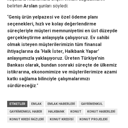
belirten
Arslan
şunları söyledi:
“
Geniş ürün yelpazesi ve özel ödeme planı
seçenekleri, hızlı ve kolay değerlendirme
süreçleriyle müşteri memnuniyetini en üst düzeyde
gerçekleştirme anlayışıyla çalışıyoruz. Ev sahibi
olmak isteyen müşterilerimizin tüm finansal
ihtiyaçlarına da ‘Halk İster, Halkbank Yapar’
anlayışımızla yaklaşıyoruz. Üreten Türkiye’nin
Bankası olarak, bundan sonraki süreçte de ülkemiz
istikrarına, ekonomimize ve müşterilerimize azami
katkı sağlama bilinciyle çalışmalarımızı
sürdüreceğiz
.”
ETIKETLER
EMLAK
EMLAK HABERLERI
GAYRIMENKUL
GAYRIMENKUL HABER
HALKBANK
KONUT
KONUT HABERLERI
KONUT KREDI FAIZLERI
KONUT KREDISI
KONUT PROJELERI