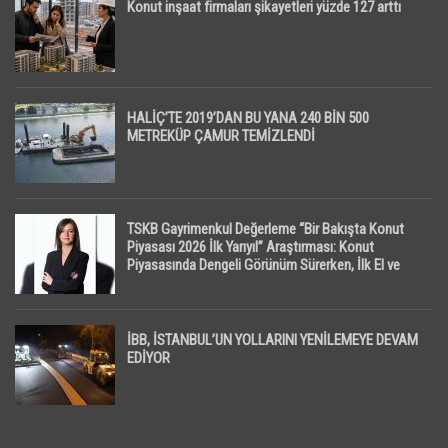
Konut inşaat firmaları şikayetleri yüzde 127 arttı
HALİÇ’TE 2019’DAN BU YANA 240 BİN 500
METREKÜP ÇAMUR TEMİZLENDİ
TSKB Gayrimenkul Değerleme “Bir Bakışta Konut
Piyasası 2026 İlk Yarıyıl” Araştırması: Konut
Piyasasında Dengeli Görünüm Sürerken, İlk El ve
İpotekli Satışlarda Sınırlı Toparlanma Dikkat Çekti
İBB, İSTANBUL’UN YOLLARINI YENİLEMEYE DEVAM
EDİYOR