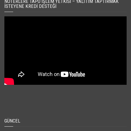
NOTERLERE TAPU İŞLEM YETKISI – YALITIM TAPTIRMAK
İSTEYENE KREDI DESTEĞI
GÜNCEL