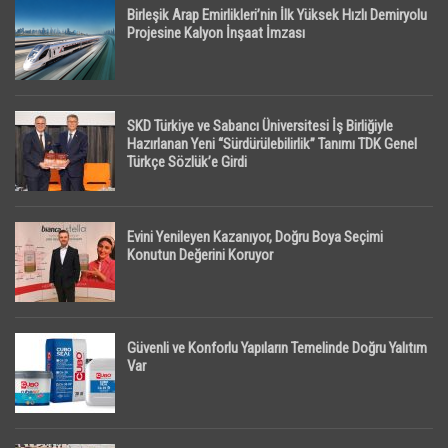
Birleşik Arap Emirlikleri’nin İlk Yüksek Hızlı Demiryolu
Projesine Kalyon İnşaat İmzası
SKD Türkiye ve Sabancı Üniversitesi İş Birliğiyle
Hazırlanan Yeni “Sürdürülebilirlik” Tanımı TDK Genel
Türkçe Sözlük’e Girdi
Evini Yenileyen Kazanıyor, Doğru Boya Seçimi
Konutun Değerini Koruyor
Güvenli ve Konforlu Yapıların Temelinde Doğru Yalıtım
Var