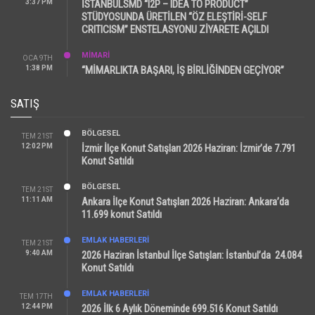
3:37 PM
İSTANBULSMD “I2P – IDEA TO PRODUCT”
STÜDYOSUNDA ÜRETİLEN “ÖZ ELEŞTİRİ-SELF
CRITICISM” ENSTELASYONU ZİYARETE AÇILDI
MİMARİ
OCA 9TH
1:38 PM
“MİMARLIKTA BAŞARI, İŞ BİRLİĞİNDEN GEÇİYOR”
SATIŞ
BÖLGESEL
TEM 21ST
12:02 PM
İzmir İlçe Konut Satışları 2026 Haziran: İzmir’de 7.791
Konut Satıldı
BÖLGESEL
TEM 21ST
11:11 AM
Ankara İlçe Konut Satışları 2026 Haziran: Ankara’da
11.699 konut Satıldı
EMLAK HABERLERI
TEM 21ST
9:40 AM
2026 Haziran İstanbul İlçe Satışları: İstanbul’da 24.084
Konut Satıldı
EMLAK HABERLERI
TEM 17TH
12:44 PM
2026 İlk 6 Aylık Döneminde 699.516 Konut Satıldı