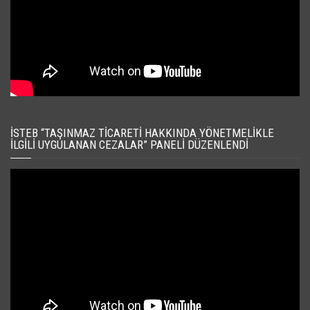
İSTEB “TAŞINMAZ TICARETI HAKKINDA YÖNETMELIKLE
İLGILI UYGULANAN CEZALAR” PANELI DÜZENLENDI