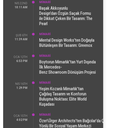
MİMARİ
NIS 22ND
10:11 AM
Başak Akkoyunlu
Design’dan Özgün Saçak Formu
ile Dikkat Çeken Bir Tasarım: The
Pearl
MİMARİ
ŞUB 6TH
11:39 AM
Mental Design Works’ten Doğayla
Bütünleşen Bir Tasarım: Greenox
MİMARİ
OCA 12TH
6:53 PM
Boytorun Mimarlık’tan Yurt Dışında
İlk Mercedes-
Benz Showroom Dönüşüm Projesi
MİMARİ
NIS 16TH
1:29 PM
Yeşim Kozanlı Mimarlık’tan
Çağdaş Tasarım ve Konforun
Buluşma Noktası: Elite World
Kuşadası
MİMARİ
OCA 15TH
4:02 PM
Özer\Ürger Architects’ten Bağcılar’da Çok
Yönlü Bir Sosyal Yaşam Merkezi