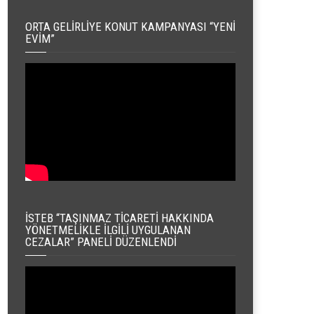
ORTA GELIRLIYE KONUT KAMPANYASI “YENI
EVIM”
İSTEB “TAŞINMAZ TICARETI HAKKINDA
YÖNETMELIKLE İLGILI UYGULANAN
CEZALAR” PANELI DÜZENLENDI