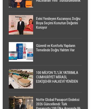
Hazırlanan Yeni “Sürdürülebilirlik”
Tanımı TDK Genel Türkçe
Sözlük’e Girdi
Evini Yenileyen Kazanıyor, Doğru
Boya Seçimi Konutun Değerini
Koruyor
Güvenli ve Konforlu Yapıların
Temelinde Doğru Yalıtım Var
100 MİLYON TL’LİK YATIRIMLA
CUMHURİYET MİRASI,
ESKİŞEHİR HALKEVİ YENİDEN
HAYAT BULUYOR
Notte Global Pasaport Endeksi
2026 Güncellendi: Türk
Pasaportu 199 Ülke Arasında 86.