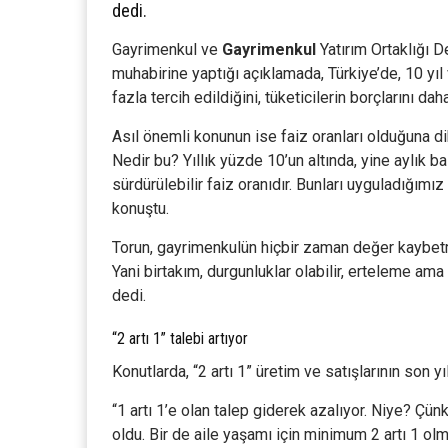
dedi.
Gayrimenkul ve
Gayrimenkul
Yatırım Ortaklığı D
muhabirine yaptığı açıklamada, Türkiye’de, 10 yıl
fazla tercih edildiğini, tüketicilerin borçlarını d
Asıl önemli konunun ise faiz oranları olduğuna dik
Nedir bu? Yıllık yüzde 10’un altında, yine aylık b
sürdürülebilir faiz oranıdır. Bunları uyguladığım
konuştu.
Torun, gayrimenkulün hiçbir zaman değer kaybetmey
Yani birtakım, durgunluklar olabilir, erteleme am
dedi.
“2 artı 1” talebi artıyor
Konutlarda, “2 artı 1” üretim ve satışlarının son 
“1 artı 1’e olan talep giderek azalıyor. Niye? Çün
oldu. Bir de aile yaşamı için minimum 2 artı 1 olma