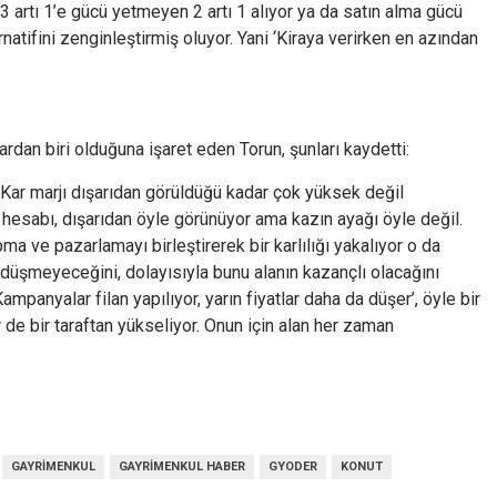
ni 3 artı 1’e gücü yetmeyen 2 artı 1 alıyor ya da satın alma gücü
ernatifini zenginleştirmiş oluyor. Yani ‘Kiraya verirken en azından
dan biri olduğuna işaret eden Torun, şunları kaydetti:
r. Kar marjı dışarıdan görüldüğü kadar çok yüksek değil
’ hesabı, dışarıdan öyle görünüyor ama kazın ayağı öyle değil.
pma ve pazarlamayı birleştirerek bir karlılığı yakalıyor o da
ın düşmeyeceğini, dolayısıyla bunu alanın kazançlı olacağını
Kampanyalar filan yapılıyor, yarın fiyatlar daha da düşer’, öyle bir
 de bir taraftan yükseliyor. Onun için alan her zaman
GAYRIMENKUL
GAYRIMENKUL HABER
GYODER
KONUT