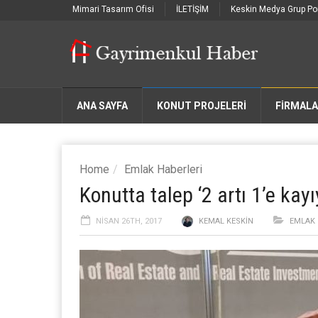
Mimari Tasarım Ofisi
İLETİŞİM
Keskin Medya Grup Por
ANA SAYFA
KONUT PROJELERİ
FIRMAL
Home
Emlak Haberleri
Konutta talep ‘2 artı 1’e kayı
NISAN 26TH, 2017
KEMAL KESKIN
EMLAK 