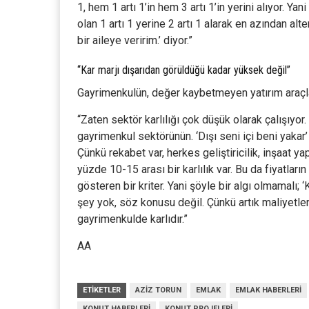
1, hem 1 artı 1’in hem 3 artı 1’in yerini alıyor. Ya
olan 1 artı 1 yerine 2 artı 1 alarak en azından alt
bir aileye veririm.’ diyor.”
“Kar marjı dışarıdan görüldüğü kadar yüksek değil”
Gayrimenkulün, değer kaybetmeyen yatırım araçlar
“Zaten sektör karlılığı çok düşük olarak çalışıyo
gayrimenkul sektörünün. ‘Dışı seni içi beni yakar
Çünkü rekabet var, herkes geliştiricilik, inşaat ya
yüzde 10-15 arası bir karlılık var. Bu da fiyatlar
gösteren bir kriter. Yani şöyle bir algı olmamalı; ‘
şey yok, söz konusu değil. Çünkü artık maliyetler
gayrimenkulde karlıdır.”
AA
ETIKETLER
AZIZ TORUN
EMLAK
EMLAK HABERLERI
KONUT HABERLERI
KONUT PROJELERI