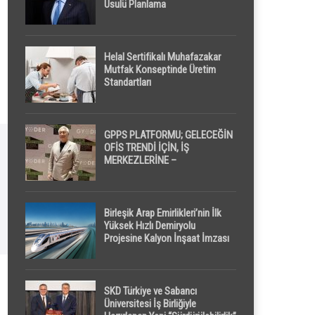
Usulü Planlama
Helal Sertifikalı Muhafazakar
Mutfak Konseptinde Üretim
Standartları
GPPS PLATFORMU; GELECEĞİN
OFİS TRENDİ İÇİN, İŞ
MERKEZLERİNE –
GELİŞTİRİCİLERE ” POD /
KAPSÜL ” UYKU KABİNİ
ÖNERİYOR
Birleşik Arap Emirlikleri’nin İlk
Yüksek Hızlı Demiryolu
Projesine Kalyon İnşaat İmzası
SKD Türkiye ve Sabancı
Üniversitesi İş Birliğiyle