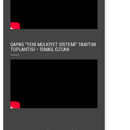
GAPAS “YENI MÜLKIYET SISTEMI” TANITIM
TOPLANTISI – İSMAIL ÖZCAN