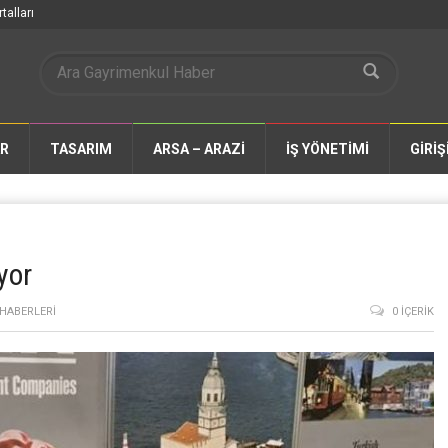
talları
AR
TASARIM
ARSA – ARAZİ
İŞ YÖNETİMİ
GİRİŞ
yor
HABERLERI
0 İÇERIK