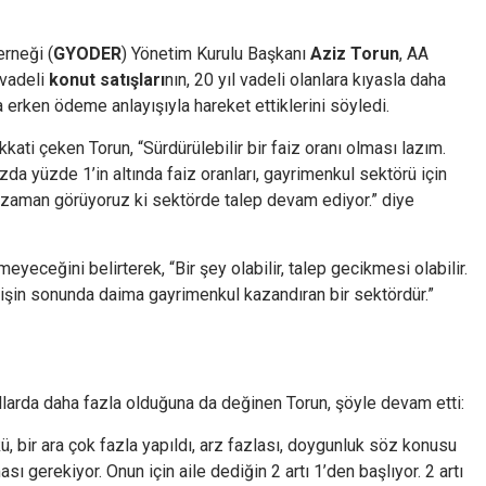
erneği (
GYODER
) Yönetim Kurulu Başkanı
Aziz Torun
, AA
 vadeli
konut satışları
nın, 20 yıl vadeli olanlara kıyasla daha
aha erken ödeme anlayışıyla hareket ettiklerini söyledi.
kati çeken Torun, “Sürdürülebilir bir faiz oranı olması lazım.
azda yüzde 1’in altında faiz oranları, gayrimenkul sektörü için
ız zaman görüyoruz ki sektörde talep devam ediyor.” diye
eceğini belirterek, “Bir şey olabilir, talep gecikmesi olabilir.
a işin sonunda daima gayrimenkul kazandıran bir sektördür.”
yıllarda daha fazla olduğuna da değinen Torun, şöyle devam etti:
kü, bir ara çok fazla yapıldı, arz fazlası, doygunluk söz konusu
sı gerekiyor. Onun için aile dediğin 2 artı 1’den başlıyor. 2 artı