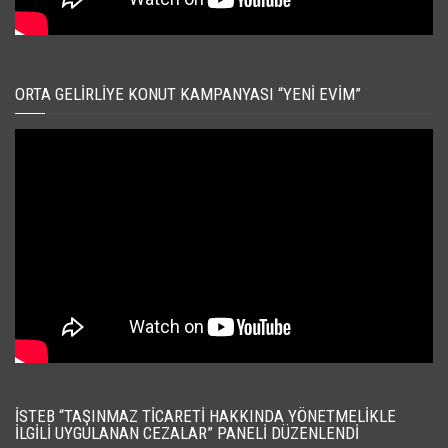
ORTA GELIRLIYE KONUT KAMPANYASI “YENI EVIM”
İSTEB “TAŞINMAZ TICARETI HAKKINDA YÖNETMELIKLE
İLGILI UYGULANAN CEZALAR” PANELI DÜZENLENDI