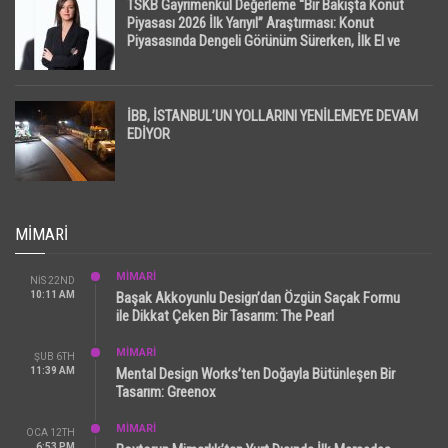
TSKB Gayrimenkul Değerleme “Bir Bakışta Konut
Piyasası 2026 İlk Yarıyıl” Araştırması: Konut
Piyasasında Dengeli Görünüm Sürerken, İlk El ve
İpotekli Satışlarda Sınırlı Toparlanma Dikkat Çekti
İBB, İSTANBUL’UN YOLLARINI YENİLEMEYE DEVAM
EDİYOR
MIMARI
MİMARİ
NIS 22ND
10:11 AM
Başak Akkoyunlu Design’dan Özgün Saçak Formu
ile Dikkat Çeken Bir Tasarım: The Pearl
MİMARİ
ŞUB 6TH
11:39 AM
Mental Design Works’ten Doğayla Bütünleşen Bir
Tasarım: Greenox
MİMARİ
OCA 12TH
6:53 PM