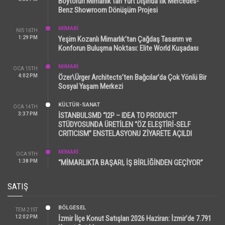
Boytorun Mimarlık’tan Yurt Dışında İlk Mercedes-
Benz Showroom Dönüşüm Projesi
MİMARİ
NIS 16TH
1:29 PM
Yeşim Kozanlı Mimarlık’tan Çağdaş Tasarım ve
Konforun Buluşma Noktası: Elite World Kuşadası
MİMARİ
OCA 15TH
4:02 PM
Özer\Ürger Architects’ten Bağcılar’da Çok Yönlü Bir
Sosyal Yaşam Merkezi
KÜLTÜR-SANAT
OCA 14TH
3:37 PM
İSTANBULSMD “I2P – IDEA TO PRODUCT”
STÜDYOSUNDA ÜRETİLEN “ÖZ ELEŞTİRİ-SELF
CRITICISM” ENSTELASYONU ZİYARETE AÇILDI
MİMARİ
OCA 9TH
1:38 PM
“MİMARLIKTA BAŞARI, İŞ BİRLİĞİNDEN GEÇİYOR”
SATIŞ
BÖLGESEL
TEM 21ST
12:02 PM
İzmir İlçe Konut Satışları 2026 Haziran: İzmir’de 7.791