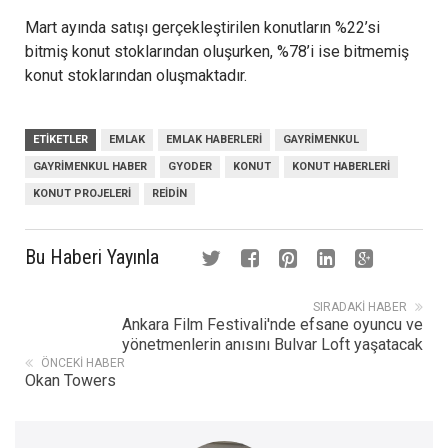
Mart ayında satışı gerçekleştirilen konutların %22’si
bitmiş konut stoklarından oluşurken, %78’i ise bitmemiş
konut stoklarından oluşmaktadır.
ETIKETLER
EMLAK
EMLAK HABERLERI
GAYRIMENKUL
GAYRIMENKUL HABER
GYODER
KONUT
KONUT HABERLERI
KONUT PROJELERI
REIDIN
Bu Haberi Yayınla
SIRADAKI HABER
Ankara Film Festivali'nde efsane oyuncu ve
yönetmenlerin anısını Bulvar Loft yaşatacak
ÖNCEKI HABER
Okan Towers