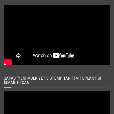
GAPAS “YENI MÜLKIYET SISTEMI” TANITIM TOPLANTISI –
İSMAIL ÖZCAN