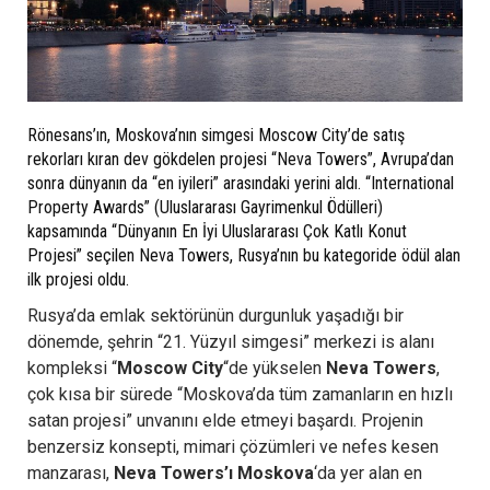
Rönesans’ın, Moskova’nın simgesi Moscow City’de satış
rekorları kıran dev gökdelen projesi “Neva Towers”, Avrupa’dan
sonra dünyanın da “en iyileri” arasındaki yerini aldı. “International
Property Awards” (Uluslararası Gayrimenkul Ödülleri)
kapsamında “Dünyanın En İyi Uluslararası Çok Katlı Konut
Projesi” seçilen Neva Towers, Rusya’nın bu kategoride ödül alan
ilk projesi oldu.
Rusya’da emlak sektörünün durgunluk yaşadığı bir
dönemde, şehrin “21. Yüzyıl simgesi” merkezi is alanı
kompleksi “
Moscow City
“de yükselen
Neva Towers
,
çok kısa bir sürede “Moskova’da tüm zamanların en hızlı
satan projesi” unvanını elde etmeyi başardı. Projenin
benzersiz konsepti, mimari çözümleri ve nefes kesen
manzarası,
Neva Towers’ı Moskova
‘da yer alan en