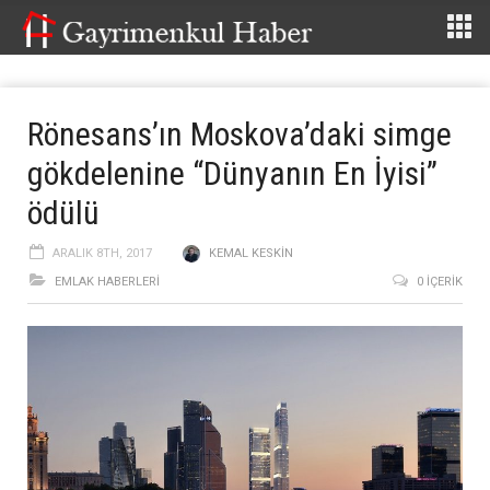
Rönesans’ın Moskova’daki simge
gökdelenine “Dünyanın En İyisi”
ödülü
ARALIK 8TH, 2017
KEMAL KESKIN
EMLAK HABERLERI
0 İÇERIK