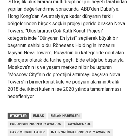
70 kişilik uluslararası multidisipliner jüri heyeti tarafından
yapılan değerlendirme sonucunda, ABD’den Dubai’ye,
Hong Kong’dan Avustralya’ya kadar dünyanın farklı
bölgelerinden birçok seçkin projeyi geride bırakan Neva
Towers, “Uluslararası Çok Katlı Konut Projesi”
kategorisinde “Dünyanın En İyisi” seçilerek büyük bir
başarının sahibi oldu. Rönesans Holding’in imzasını
taşıyan Neva Towers, Rusya’nın bu kategoride ödül alan
ilk projesi olarak da tarihe geçti. Elde ettiği bu başarıyla,
Moskova’nın iş ve yaşam merkezini bir buluşturan
“Moscow City”nin de prestijini artırmayı başaran Neva
Towers’ın birinci konut kule ve podyum alanının Aralık
2018’de, ikinci kulenin ise 2020 yılında tamamlanması
hedefleniyor.
ETIKETLER
EMLAK
EMLAK HABERLERI
EUROPEAN PROPERTY AWARDS
GAYRIMENKUL
GAYRIMENKUL HABER
INTERNATIONAL PROPERTY AWARDS