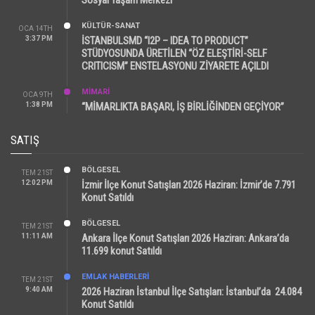
Sosyal Yaşam Merkezi
KÜLTÜR-SANAT
OCA 14TH
3:37 PM
İSTANBULSMD “I2P – IDEA TO PRODUCT”
STÜDYOSUNDA ÜRETİLEN “ÖZ ELEŞTİRİ-SELF
CRITICISM” ENSTELASYONU ZİYARETE AÇILDI
MİMARİ
OCA 9TH
1:38 PM
“MİMARLIKTA BAŞARI, İŞ BİRLİĞİNDEN GEÇİYOR”
SATIŞ
BÖLGESEL
TEM 21ST
12:02 PM
İzmir İlçe Konut Satışları 2026 Haziran: İzmir’de 7.791
Konut Satıldı
BÖLGESEL
TEM 21ST
11:11 AM
Ankara İlçe Konut Satışları 2026 Haziran: Ankara’da
11.699 konut Satıldı
EMLAK HABERLERI
TEM 21ST
9:40 AM
2026 Haziran İstanbul İlçe Satışları: İstanbul’da 24.084
Konut Satıldı