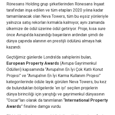
Rönesans Holding grup şirketlerinden Rönesans İnşaat
tarafından inşa edilen ve tüm etapları 2020 yılına kadar
tamamlanacak olan Neva Towers, tüm bu eşsiz yönleriyle
yalnızca satış rekorları kırmakla kalmıyor, aynı zamanda
ülkemize de ödül üzerine ödül getiriyor. Proje, kısa sure
önce Avrupa’da kazandığı başarıların ardından şimdi de
dünya çapında alanının en prestijli ödülünü almaya hak
kazandı.
Geçtiğimiz günlerde Londra’da sahiplerini bulan,
European Property Awards
(Avrupa Gayrimenkul
Ödülleri) kapsamında “Avrupa’nın En İyi Çok Katlı Konut
Projesi” ve “Avrupa’nın En İyi Karma Kullanım Projesi”
kategorilerinde ödüle layık görülen Neva Towers, bu kez
de bulundukları bölgelerde ‘en iyi’ seçilen projelerin
dünya birinciliği için yarıştığı ve gayrimenkul dünyasının
“Oscar”ları olarak da tanımlanan “
International Property
Awards
” finaline damga vurdu.