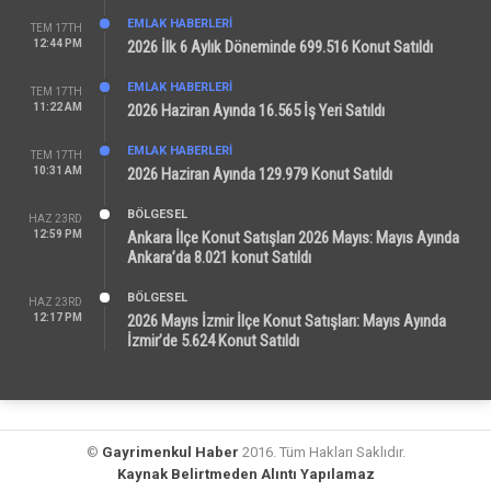
EMLAK HABERLERI
TEM 17TH
12:44 PM
2026 İlk 6 Aylık Döneminde 699.516 Konut Satıldı
EMLAK HABERLERI
TEM 17TH
11:22 AM
2026 Haziran Ayında 16.565 İş Yeri Satıldı
EMLAK HABERLERI
TEM 17TH
10:31 AM
2026 Haziran Ayında 129.979 Konut Satıldı
BÖLGESEL
HAZ 23RD
12:59 PM
Ankara İlçe Konut Satışları 2026 Mayıs: Mayıs Ayında
Ankara’da 8.021 konut Satıldı
BÖLGESEL
HAZ 23RD
12:17 PM
2026 Mayıs İzmir İlçe Konut Satışları: Mayıs Ayında
İzmir’de 5.624 Konut Satıldı
©
Gayrimenkul Haber
2016. Tüm Hakları Saklıdır.
Kaynak Belirtmeden Alıntı Yapılamaz