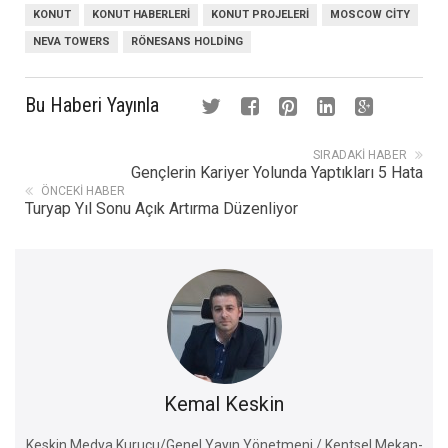
KONUT
KONUT HABERLERI
KONUT PROJELERI
MOSCOW CITY
NEVA TOWERS
RÖNESANS HOLDING
Bu Haberi Yayınla
SIRADAKI HABER
Gençlerin Kariyer Yolunda Yaptıkları 5 Hata
ÖNCEKI HABER
Turyap Yıl Sonu Açık Artırma Düzenliyor
Kemal Keskin
Keskin Medya Kurucu/Genel Yayın Yönetmeni / Kentsel Mekan-