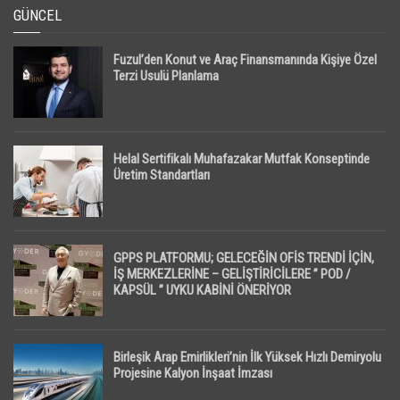
GÜNCEL
Fuzul’den Konut ve Araç Finansmanında Kişiye Özel
Terzi Usulü Planlama
Helal Sertifikalı Muhafazakar Mutfak Konseptinde
Üretim Standartları
GPPS PLATFORMU; GELECEĞİN OFİS TRENDİ İÇİN,
İŞ MERKEZLERİNE – GELİŞTİRİCİLERE ” POD /
KAPSÜL ” UYKU KABİNİ ÖNERİYOR
Birleşik Arap Emirlikleri’nin İlk Yüksek Hızlı Demiryolu
Projesine Kalyon İnşaat İmzası