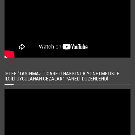
İSTEB “TAŞINMAZ TICARETI HAKKINDA YÖNETMELIKLE
İLGILI UYGULANAN CEZALAR” PANELI DÜZENLENDI