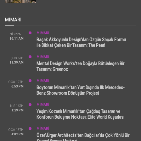
MIMARI
MİMARİ
NIS 22ND
10:11 AM
Başak Akkoyunlu Design’dan Özgün Saçak Formu
ile Dikkat Çeken Bir Tasarım: The Pearl
MİMARİ
ŞUB 6TH
11:39 AM
Mental Design Works’ten Doğayla Bütünleşen Bir
Tasarım: Greenox
MİMARİ
OCA 12TH
6:53 PM
Boytorun Mimarlık’tan Yurt Dışında İlk Mercedes-
Benz Showroom Dönüşüm Projesi
MİMARİ
NIS 16TH
1:29 PM
Yeşim Kozanlı Mimarlık’tan Çağdaş Tasarım ve
Konforun Buluşma Noktası: Elite World Kuşadası
MİMARİ
OCA 15TH
4:02 PM
Özer\Ürger Architects’ten Bağcılar’da Çok Yönlü Bir