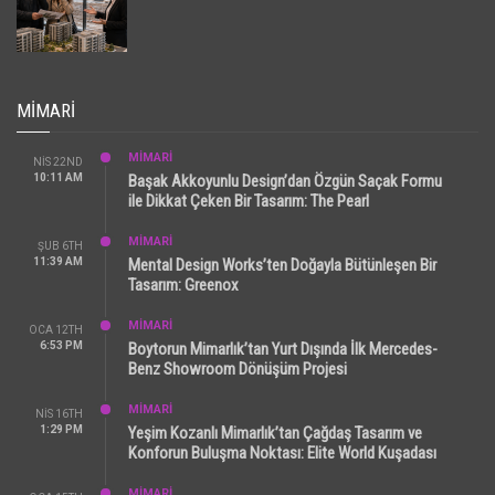
MIMARI
MİMARİ
NIS 22ND
10:11 AM
Başak Akkoyunlu Design’dan Özgün Saçak Formu
ile Dikkat Çeken Bir Tasarım: The Pearl
MİMARİ
ŞUB 6TH
11:39 AM
Mental Design Works’ten Doğayla Bütünleşen Bir
Tasarım: Greenox
MİMARİ
OCA 12TH
6:53 PM
Boytorun Mimarlık’tan Yurt Dışında İlk Mercedes-
Benz Showroom Dönüşüm Projesi
MİMARİ
NIS 16TH
1:29 PM
Yeşim Kozanlı Mimarlık’tan Çağdaş Tasarım ve
Konforun Buluşma Noktası: Elite World Kuşadası
MİMARİ