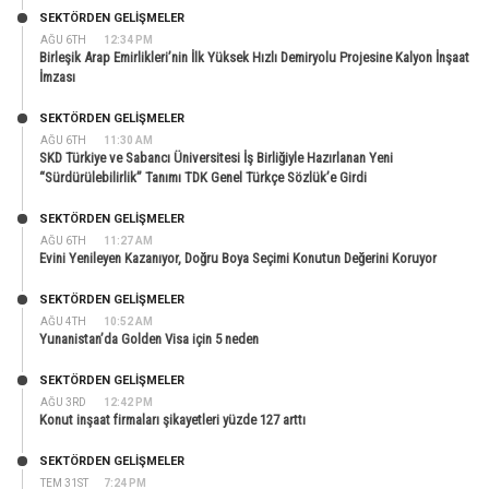
SEKTÖRDEN GELIŞMELER
AĞU 6TH
12:34 PM
Birleşik Arap Emirlikleri’nin İlk Yüksek Hızlı Demiryolu Projesine Kalyon İnşaat
İmzası
SEKTÖRDEN GELIŞMELER
AĞU 6TH
11:30 AM
SKD Türkiye ve Sabancı Üniversitesi İş Birliğiyle Hazırlanan Yeni
“Sürdürülebilirlik” Tanımı TDK Genel Türkçe Sözlük’e Girdi
SEKTÖRDEN GELIŞMELER
AĞU 6TH
11:27 AM
Evini Yenileyen Kazanıyor, Doğru Boya Seçimi Konutun Değerini Koruyor
SEKTÖRDEN GELIŞMELER
AĞU 4TH
10:52 AM
Yunanistan’da Golden Visa için 5 neden
SEKTÖRDEN GELIŞMELER
AĞU 3RD
12:42 PM
Konut inşaat firmaları şikayetleri yüzde 127 arttı
SEKTÖRDEN GELIŞMELER
TEM 31ST
7:24 PM