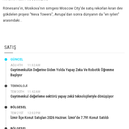
Rönesans'ın, Moskova'nın simgesi Moscow City'de satış rekorları kıran dev
gökdelen projesi "Neva Towers", Avrupa'dan sonra dünyanın da "en iyileri"
arasındaki...
SATIŞ
GÜNCEL
AĞU 4TH
11:02 AM
Gayrimenkulün Değerine Giden Yolda Yapay Zeka Ve Robotik Öğrenme
Başlıyor
TEKNOLOJİ
TEM 30TH
11:42 AM
Gayrimenkul değerleme sektörü yapay zekâ teknolojileriyle dönüşüyor
BÖLGESEL
TEM 21ST
12:02 PM
İzmir İlçe Konut Satışları 2026 Haziran: İzmir’de 7.791 Konut Satıldı
BÖLGESEL