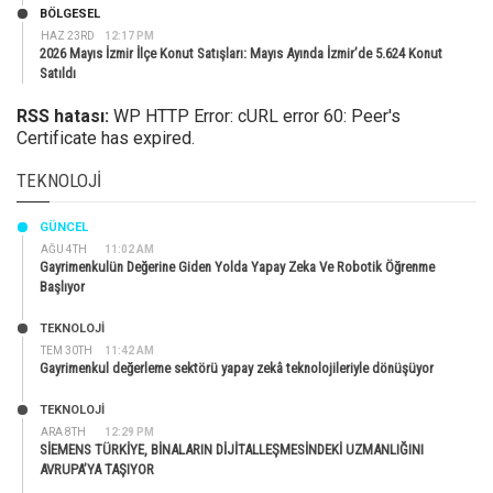
BÖLGESEL
HAZ 23RD
12:17 PM
2026 Mayıs İzmir İlçe Konut Satışları: Mayıs Ayında İzmir’de 5.624 Konut
Satıldı
RSS hatası:
WP HTTP Error: cURL error 60: Peer's
Certificate has expired.
TEKNOLOJI
GÜNCEL
AĞU 4TH
11:02 AM
Gayrimenkulün Değerine Giden Yolda Yapay Zeka Ve Robotik Öğrenme
Başlıyor
TEKNOLOJİ
TEM 30TH
11:42 AM
Gayrimenkul değerleme sektörü yapay zekâ teknolojileriyle dönüşüyor
TEKNOLOJİ
ARA 8TH
12:29 PM
SİEMENS TÜRKİYE, BİNALARIN DİJİTALLEŞMESİNDEKİ UZMANLIĞINI
AVRUPA’YA TAŞIYOR