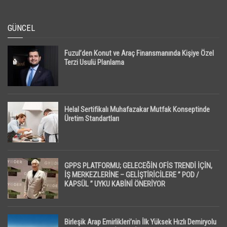
GÜNCEL
Fuzul’den Konut ve Araç Finansmanında Kişiye Özel
Terzi Usulü Planlama
Helal Sertifikalı Muhafazakar Mutfak Konseptinde
Üretim Standartları
GPPS PLATFORMU; GELECEĞİN OFİS TRENDİ İÇİN,
İŞ MERKEZLERİNE – GELİŞTİRİCİLERE ” POD /
KAPSÜL ” UYKU KABİNİ ÖNERİYOR
Birleşik Arap Emirlikleri’nin İlk Yüksek Hızlı Demiryolu