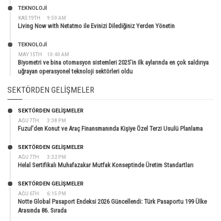
TEKNOLOJİ
KAS 19TH
9:50 AM
Living Now with Netatmo ile Evinizi Dilediğiniz Yerden Yönetin
TEKNOLOJİ
MAY 15TH
10:40 AM
Biyometri ve bina otomasyon sistemleri 2025’in ilk aylarında en çok saldırıya
uğrayan operasyonel teknoloji sektörleri oldu
SEKTÖRDEN GELIŞMELER
SEKTÖRDEN GELIŞMELER
AĞU 7TH
3:38 PM
Fuzul’den Konut ve Araç Finansmanında Kişiye Özel Terzi Usulü Planlama
SEKTÖRDEN GELIŞMELER
AĞU 7TH
3:32 PM
Helal Sertifikalı Muhafazakar Mutfak Konseptinde Üretim Standartları
SEKTÖRDEN GELIŞMELER
AĞU 6TH
6:15 PM
Notte Global Pasaport Endeksi 2026 Güncellendi: Türk Pasaportu 199 Ülke
Arasında 86. Sırada