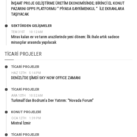
İNŞAAT PROJE GELİŞTİRME ÜRETİM EKONOMİSİNDE; BİRİNCİ EL KONUT
PAZARINI GPPS PLATFORMU ” PİYASA GAYRİMENKUL ” İLE EKRANLARA
TAŞIYACAK
SEKTÖRDEN GELIŞMELER
TEM 31ST
10:12 AM
Miras kalan ev ve tarım arazilerinde yeni dönem: İlk ihale artık sadece
mirasçılar arasında yapılacak
TICARI PROJELER
TİCARİ PROJELER
HAZ 12TH
5:14 PM
DENİZLİ’DE ŞİMDİ SKY NOW OFFICE ZAMANI
TİCARİ PROJELER
ARA 10TH
10:52 AM
Turkmall’dan Bodrum’a Dev Yatırım: “Novada Forum”
KONUT PROJELERI
OCA 12TH
1:39 PM
Mistral İzmir
TİCARİ PROJELER