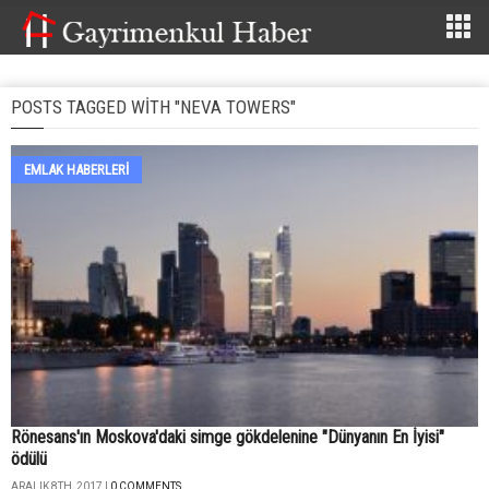
POSTS TAGGED WITH "NEVA TOWERS"
EMLAK HABERLERI
Rönesans'ın Moskova'daki simge gökdelenine "Dünyanın En İyisi"
ödülü
ARALIK 8TH, 2017 |
0 COMMENTS