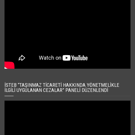
İSTEB “TAŞINMAZ TICARETI HAKKINDA YÖNETMELIKLE
İLGILI UYGULANAN CEZALAR” PANELI DÜZENLENDI