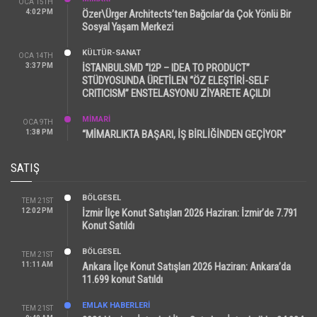
OCA 15TH
4:02 PM
Özer\Ürger Architects’ten Bağcılar’da Çok Yönlü Bir
Sosyal Yaşam Merkezi
KÜLTÜR-SANAT
OCA 14TH
3:37 PM
İSTANBULSMD “I2P – IDEA TO PRODUCT”
STÜDYOSUNDA ÜRETİLEN “ÖZ ELEŞTİRİ-SELF
CRITICISM” ENSTELASYONU ZİYARETE AÇILDI
MİMARİ
OCA 9TH
1:38 PM
“MİMARLIKTA BAŞARI, İŞ BİRLİĞİNDEN GEÇİYOR”
SATIŞ
BÖLGESEL
TEM 21ST
12:02 PM
İzmir İlçe Konut Satışları 2026 Haziran: İzmir’de 7.791
Konut Satıldı
BÖLGESEL
TEM 21ST
11:11 AM
Ankara İlçe Konut Satışları 2026 Haziran: Ankara’da
11.699 konut Satıldı
EMLAK HABERLERI
TEM 21ST