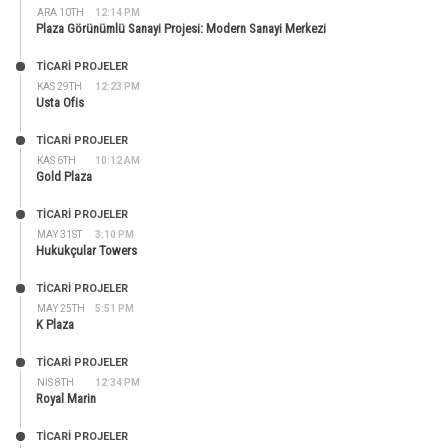
ARA 10TH
12:14 PM
Plaza Görünümlü Sanayi Projesi: Modern Sanayi Merkezi
TİCARİ PROJELER
KAS 29TH
12:23 PM
Usta Ofis
TİCARİ PROJELER
KAS 6TH
10:12 AM
Gold Plaza
TİCARİ PROJELER
MAY 31ST
3:10 PM
Hukukçular Towers
TİCARİ PROJELER
MAY 25TH
5:51 PM
K Plaza
TİCARİ PROJELER
NIS 8TH
12:34 PM
Royal Marin
TİCARİ PROJELER