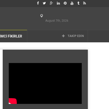
August 7th, 2026
İMCİ FİKİRLER
TAKIP EDIN