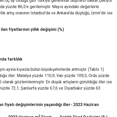
 geçen üç ay olduğu gibi Türkiye genelinde düşmesi dikkat çekiyor.
anda yüzde 86,5’e gerilemiştir. Mayıs ayındaki değerlerle
ıllık artış oranının İstanbul’da ve Ankara’da düştüğü, İzmir’de ise
lan fiyatlarının yıllık değişimi (%)
nda farklılık
aynı ayına kıyasla bütün büyükşehirlerde artmıştır. (Tablo 1)
üldüğü iller: Malatya yüzde 110,9, Van yüzde 109,5, Ordu yüzde
larak gözlemlenmiştir. En düşük artışların görüldüğü iller ise
yüzde 72,1, Şanlıurfa yüzde 67,6 ve Diyarbakır yüzde 63
an fiyatı değişimlerinin yaşandığı iller- 2023 Haziran
2