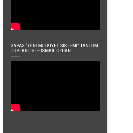
GAPAS “YENI MÜLKIYET SISTEMI” TANITIM
TOPLANTISI – İSMAIL ÖZCAN