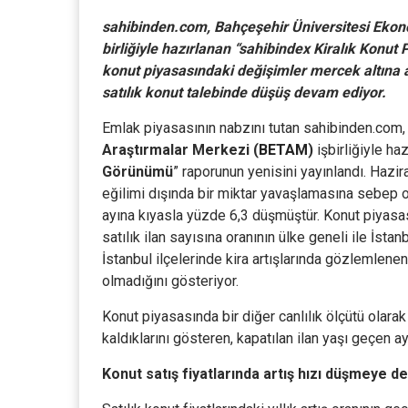
sahibinden.com, Bahçeşehir Üniversitesi Eko
birliğiyle hazırlanan “sahibindex Kiralık Konu
konut piyasasındaki değişimler mercek altına al
satılık konut talebinde düşüş devam ediyor.
Emlak piyasasının nabzını tutan sahibinden.com
Araştırmalar Merkezi (
BETAM
)
işbirliğiyle haz
Görünümü
” raporunun yenisini yayınlandı. Hazir
eğilimi dışında bir miktar yavaşlamasına sebep 
ayına kıyasla yüzde 6,3 düşmüştür. Konut piyasası
satılık ilan sayısına oranının ülke geneli ile İsta
İstanbul ilçelerinde kira artışlarında gözlemlenen
olmadığını gösteriyor.
Konut piyasasında bir diğer canlılık ölçütü olarak 
kaldıklarını gösteren, kapatılan ilan yaşı geçen a
Konut satış fiyatlarında artış hızı düşmeye 