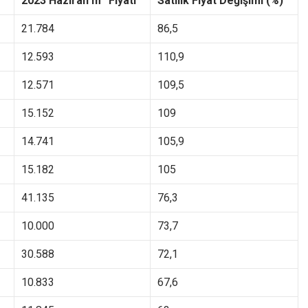
2023 Haziran m
Fiyatı
Satılık Fiyat Değişimi (%)
21.784
86,5
12.593
110,9
12.571
109,5
15.152
109
14.741
105,9
15.182
105
41.135
76,3
10.000
73,7
30.588
72,1
10.833
67,6