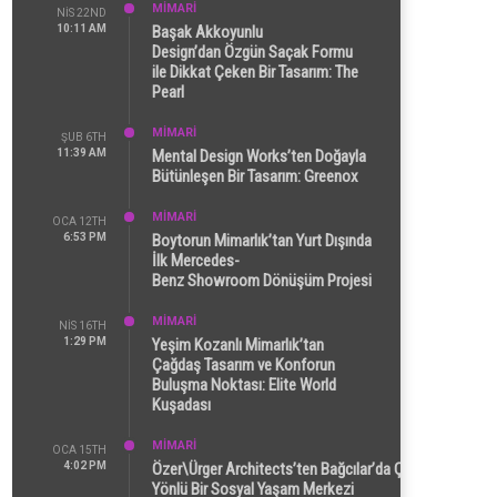
MİMARİ
NIS 22ND
10:11 AM
Başak Akkoyunlu
Design’dan Özgün Saçak Formu
ile Dikkat Çeken Bir Tasarım: The
Pearl
MİMARİ
ŞUB 6TH
11:39 AM
Mental Design Works’ten Doğayla
Bütünleşen Bir Tasarım: Greenox
MİMARİ
OCA 12TH
6:53 PM
Boytorun Mimarlık’tan Yurt Dışında
İlk Mercedes-
Benz Showroom Dönüşüm Projesi
MİMARİ
NIS 16TH
1:29 PM
Yeşim Kozanlı Mimarlık’tan
Çağdaş Tasarım ve Konforun
Buluşma Noktası: Elite World
Kuşadası
MİMARİ
OCA 15TH
4:02 PM
Özer\Ürger Architects’ten Bağcılar’da Çok
Yönlü Bir Sosyal Yaşam Merkezi