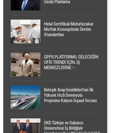
Usulü Planlama
Helal Sertifikalı Muhafazakar
Mutfak Konseptinde Üretim
Standartları
GPPS PLATFORMU; GELECEĞİN
OFİS TRENDİ İÇİN, İŞ
MERKEZLERİNE –
GELİŞTİRİCİLERE ” POD /
KAPSÜL ” UYKU KABİNİ
ÖNERİYOR
Birleşik Arap Emirlikleri’nin İlk
Yüksek Hızlı Demiryolu
Projesine Kalyon İnşaat İmzası
SKD Türkiye ve Sabancı
Üniversitesi İş Birliğiyle