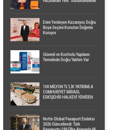
Hazırlanan Yeni “Sürdürülebilirlik”
Tanımı TDK Genel Türkçe
Sözlük’e Girdi
Evini Yenileyen Kazanıyor, Doğru
Boya Seçimi Konutun Değerini
Koruyor
Güvenli ve Konforlu Yapıların
Temelinde Doğru Yalıtım Var
100 MİLYON TL’LİK YATIRIMLA
CUMHURİYET MİRASI,
ESKİŞEHİR HALKEVİ YENİDEN
HAYAT BULUYOR
Notte Global Pasaport Endeksi
2026 Güncellendi: Türk
Pasaportu 199 Ülke Arasında 86.