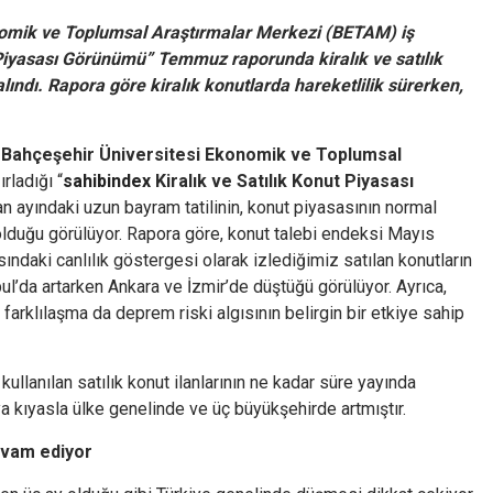
nomik ve Toplumsal Araştırmalar Merkezi (BETAM) iş
t Piyasası Görünümü” Temmuz raporunda kiralık ve satılık
ındı. Rapora göre kiralık konutlarda hareketlilik sürerken,
,
Bahçeşehir Üniversitesi Ekonomik ve Toplumsal
ırladığı “
sahibindex
Kiralık ve Satılık Konut Piyasası
an ayındaki uzun bayram tatilinin, konut piyasasının normal
olduğu görülüyor. Rapora göre, konut talebi endeksi Mayıs
ndaki canlılık göstergesi olarak izlediğimiz satılan konutların
nbul’da artarken Ankara ve İzmir’de düştüğü görülüyor. Ayrıca,
 farklılaşma da deprem riski algısının belirgin bir etkiye sahip
kullanılan satılık konut ilanlarının ne kadar süre yayında
ya kıyasla ülke genelinde ve üç büyükşehirde artmıştır.
devam ediyor