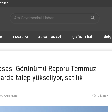
talları
AR
TASARIM
ARSA – ARAZİ
İŞ YÖNETİMİ
GİRİŞ
iyasası Görünümü Raporu Temmuz
rda talep yükseliyor, satılık
AK HABERLERI
0 İÇERIK