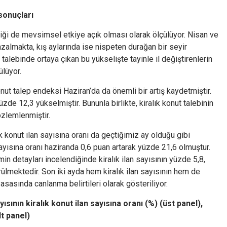
sonuçları
liği de mevsimsel etkiye açık olması olarak ölçülüyor. Nisan ve
 azalmakta, kış aylarında ise nispeten durağan bir seyir
 talebinde ortaya çıkan bu yükselişte tayinle il değiştirenlerin
ülüyor.
onut talep endeksi Haziran’da da önemli bir artış kaydetmiştir.
zde 12,3 yükselmiştir. Bununla birlikte, kiralık konut talebinin
özlemlenmiştir.
k konut ilan sayısına oranı da geçtiğimiz ay olduğu gibi
sayısına oranı haziranda 0,6 puan artarak yüzde 21,6 olmuştur.
in detayları incelendiğinde kiralık ilan sayısının yüzde 5,8,
rülmektedir. Son iki ayda hem kiralık ilan sayısının hem de
yasasında canlanma belirtileri olarak gösteriliyor.
sının kiralık konut ilan sayısına oranı (%) (üst panel),
lt panel)