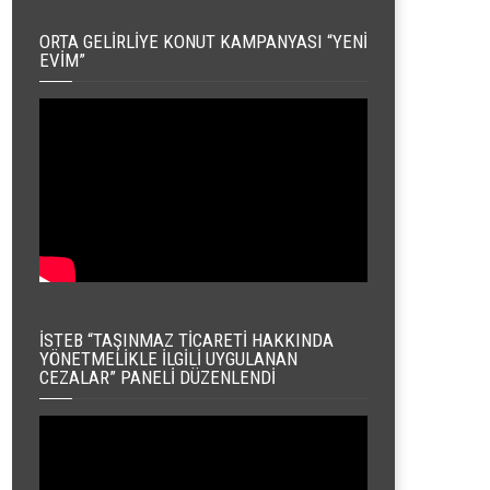
ORTA GELIRLIYE KONUT KAMPANYASI “YENI
EVIM”
İSTEB “TAŞINMAZ TICARETI HAKKINDA
YÖNETMELIKLE İLGILI UYGULANAN
CEZALAR” PANELI DÜZENLENDI