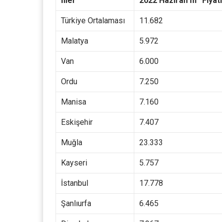
İller
2022 Haziran m
Fiyatı
Türkiye Ortalaması
11.682
Malatya
5.972
Van
6.000
Ordu
7.250
Manisa
7.160
Eskişehir
7.407
Muğla
23.333
Kayseri
5.757
İstanbul
17.778
Şanlıurfa
6.465