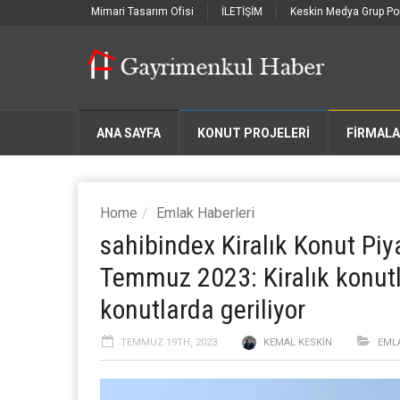
Mimari Tasarım Ofisi
İLETİŞİM
Keskin Medya Grup Por
ANA SAYFA
KONUT PROJELERİ
FIRMAL
Home
Emlak Haberleri
sahibindex Kiralık Konut P
Temmuz 2023: Kiralık konutla
konutlarda geriliyor
TEMMUZ 19TH, 2023
KEMAL KESKIN
EML