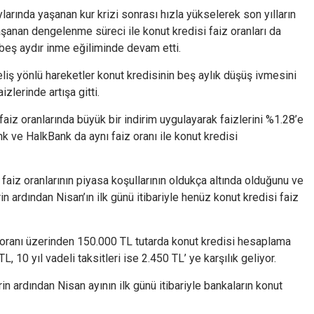
larında yaşanan kur krizi sonrası hızla yükselerek son yılların
şanan dengelenme süreci ile konut kredisi faiz oranları da
eş aydır inme eğiliminde devam etti.
liş yönlü hareketler konut kredisinin beş aylık düşüş ivmesini
zlerinde artışa gitti.
faiz oranlarında büyük bir indirim uygulayarak faizlerini %1.28’e
k ve HalkBank da aynı faiz oranı ile konut kredisi
iz oranlarının piyasa koşullarının oldukça altında olduğunu ve
n ardından Nisan’ın ilk günü itibariyle henüz konut kredisi faiz
z oranı üzerinden 150.000 TL tutarda konut kredisi hesaplama
TL, 10 yıl vadeli taksitleri ise 2.450 TL’ ye karşılık geliyor.
n ardından Nisan ayının ilk günü itibariyle bankaların konut