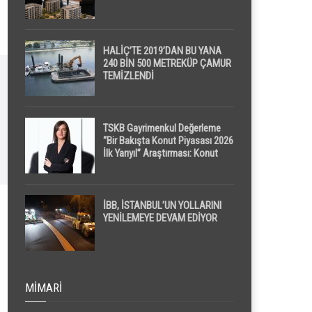
HALİÇ’TE 2019’DAN BU YANA
240 BİN 500 METREKÜP ÇAMUR
TEMİZLENDİ
TSKB Gayrimenkul Değerleme
“Bir Bakışta Konut Piyasası 2026
İlk Yarıyıl” Araştırması: Konut
Piyasasında Dengeli Görünüm
Sürerken, İlk El ve İpotekli
Satışlarda Sınırlı Toparlanma
Dikkat Çekti
İBB, İSTANBUL’UN YOLLARINI
YENİLEMEYE DEVAM EDİYOR
MIMARI