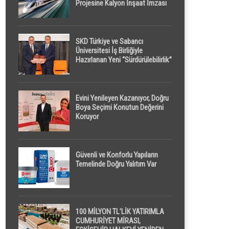
Projesine Kalyon İnşaat İmzası
SKD Türkiye ve Sabancı
Üniversitesi İş Birliğiyle
Hazırlanan Yeni “Sürdürülebilirlik”
Tanımı TDK Genel Türkçe
Sözlük’e Girdi
Evini Yenileyen Kazanıyor, Doğru
Boya Seçimi Konutun Değerini
Koruyor
Güvenli ve Konforlu Yapıların
Temelinde Doğru Yalıtım Var
100 MİLYON TL’LİK YATIRIMLA
CUMHURİYET MİRASI,