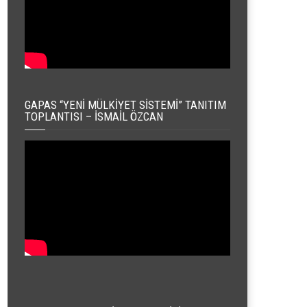
GAPAS “YENI MÜLKIYET SISTEMI” TANITIM
TOPLANTISI – İSMAIL ÖZCAN