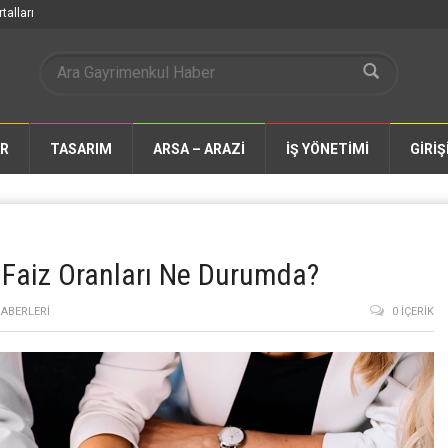
talları
AR
TASARIM
ARSA – ARAZİ
İŞ YÖNETİMİ
GİRİŞ
 Faiz Oranları Ne Durumda?
ABERLERI
0 İÇERIK