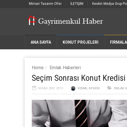
Mimari Tasarım Ofisi
İLETİŞİM
Keskin Medya Grup Por
ANA SAYFA
KONUT PROJELERİ
FIRMAL
Home
Emlak Haberleri
Seçim Sonrası Konut Kredisi
NISAN 2ND, 2019
KEMAL KESKIN
EMLAK H