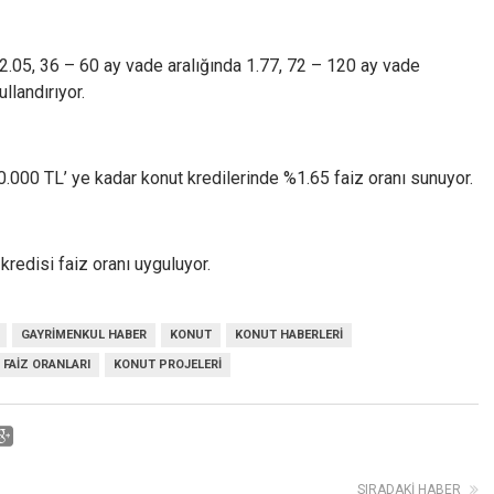
.05, 36 – 60 ay vade aralığında 1.77, 72 – 120 ay vade
llandırıyor.
000 TL’ ye kadar konut kredilerinde %1.65 faiz oranı sunuyor.
redisi faiz oranı uyguluyor.
GAYRIMENKUL HABER
KONUT
KONUT HABERLERI
 FAIZ ORANLARI
KONUT PROJELERI
SIRADAKI HABER