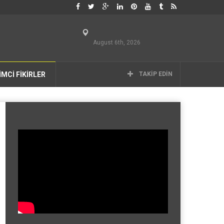
August 6th, 2026
İMCİ FİKİRLER
TAKIP EDIN