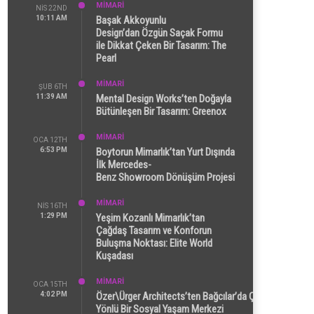
MİMARİ
NIS 22ND
10:11 AM
Başak Akkoyunlu
Design’dan Özgün Saçak Formu
ile Dikkat Çeken Bir Tasarım: The
Pearl
MİMARİ
ŞUB 6TH
11:39 AM
Mental Design Works’ten Doğayla
Bütünleşen Bir Tasarım: Greenox
MİMARİ
OCA 12TH
6:53 PM
Boytorun Mimarlık’tan Yurt Dışında
İlk Mercedes-
Benz Showroom Dönüşüm Projesi
MİMARİ
NIS 16TH
1:29 PM
Yeşim Kozanlı Mimarlık’tan
Çağdaş Tasarım ve Konforun
Buluşma Noktası: Elite World
Kuşadası
MİMARİ
OCA 15TH
4:02 PM
Özer\Ürger Architects’ten Bağcılar’da Çok
Yönlü Bir Sosyal Yaşam Merkezi