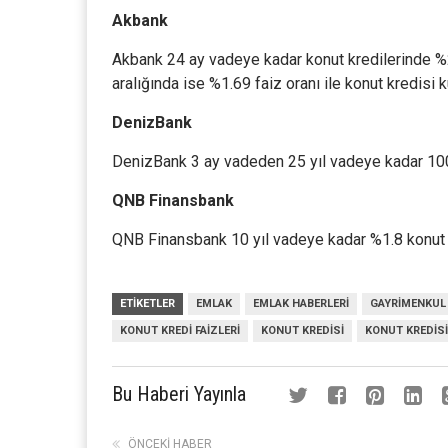
Akbank
Akbank 24 ay vadeye kadar konut kredilerinde %2
aralığında ise %1.69 faiz oranı ile konut kredisi ku
DenizBank
DenizBank 3 ay vadeden 25 yıl vadeye kadar 100.
QNB Finansbank
QNB Finansbank 10 yıl vadeye kadar %1.8 konut k
ETIKETLER
EMLAK
EMLAK HABERLERI
GAYRIMENKUL
KONUT KREDI FAIZLERI
KONUT KREDISI
KONUT KREDISI
Bu Haberi Yayınla
ÖNCEKI HABER