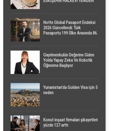
ESKİŞEHİR HALKEVİ YENİDEN
HAYAT BULUYOR
Notte Global Pasaport Endeksi
2026 Güncellendi: Türk
Pasaportu 199 Ülke Arasında 86.
Sırada
Gayrimenkulün Değerine Giden
Yolda Yapay Zeka Ve Robotik
Öğrenme Başlıyor
Yunanistan’da Golden Visa için 5
neden
Konut inşaat firmaları şikayetleri
yüzde 127 arttı