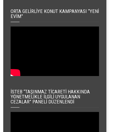
ORTA GELIRLIYE KONUT KAMPANYASI “YENI
EVIM”
İSTEB “TAŞINMAZ TICARETI HAKKINDA
YÖNETMELIKLE İLGILI UYGULANAN
CEZALAR” PANELI DÜZENLENDI