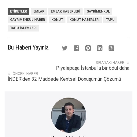
ETIKETLER
EMLAK
EMLAK HABERLERI
GAYRIMENKUL
GAYRIMENKUL HABER
KONUT
KONUT HABERLERI
TAPU
TAPU İŞLEMLERI
Bu Haberi Yayınla
SIRADAKI HABER
Piyalepaşa İstanbul’a bir ödül daha
ÖNCEKI HABER
İNDER’den 32 Maddede Kentsel Dönüşümün Çözümü