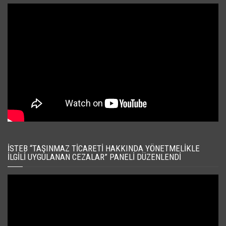
İSTEB “TAŞINMAZ TICARETI HAKKINDA YÖNETMELIKLE
İLGILI UYGULANAN CEZALAR” PANELI DÜZENLENDI