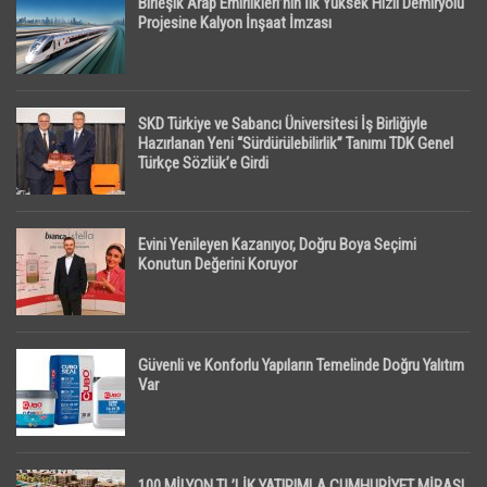
Birleşik Arap Emirlikleri’nin İlk Yüksek Hızlı Demiryolu
Projesine Kalyon İnşaat İmzası
SKD Türkiye ve Sabancı Üniversitesi İş Birliğiyle
Hazırlanan Yeni “Sürdürülebilirlik” Tanımı TDK Genel
Türkçe Sözlük’e Girdi
Evini Yenileyen Kazanıyor, Doğru Boya Seçimi
Konutun Değerini Koruyor
Güvenli ve Konforlu Yapıların Temelinde Doğru Yalıtım
Var
100 MİLYON TL’LİK YATIRIMLA CUMHURİYET MİRASI,