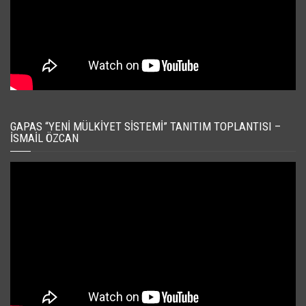
GAPAS “YENI MÜLKIYET SISTEMI” TANITIM TOPLANTISI –
İSMAIL ÖZCAN