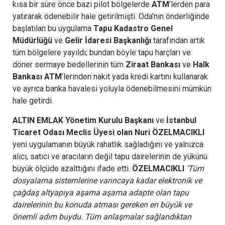
kısa bir süre önce bazı pilot bölgelerde
ATM
’lerden para
yatırarak ödenebilir hale getirilmişti. Oda’nın önderliğinde
başlatılan bu uygulama
Tapu Kadastro Genel
Müdürlüğü
ve
Gelir İdaresi Başkanlığı
tarafından artık
tüm bölgelere yayıldı; bundan böyle tapu harçları ve
döner sermaye bedellerinin tüm
Ziraat Bankası
ve
Halk
Bankası ATM
’lerinden nakit yada kredi kartını kullanarak
ve ayrıca banka havalesi yoluyla ödenebilmesini mümkün
hale getirdi.
ALTIN EMLAK Yönetim Kurulu Başkanı
ve
İstanbul
Ticaret Odası Meclis Üyesi olan Nuri ÖZELMACIKLI
yeni uygulamanın büyük rahatlık sağladığını ve yalnızca
alıcı, satıcı ve aracıların değil tapu dairelerinin de yükünü
büyük ölçüde azalttığını ifade etti.
ÖZELMACIKLI
‘Tüm
dosyalama sistemlerine varıncaya kadar elektronik ve
çağdaş altyapıya aşama aşama adapte olan tapu
dairelerinin bu konuda atması gereken en büyük ve
önemli adım buydu. Tüm anlaşmalar sağlandıktan