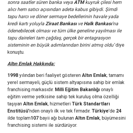
sonra saatler süren banka veya
ATM
kuyruk çilesi hem
alıcı hem satıcı açısından adeta kabus gibiydi. Şimdi
tapu harcı ve döner sermaye bedellerinin havale yada
kredi kartı yoluyla
Ziraat Bankası
ve
Halk Bankası
’na
ödenebilecek olması ve tüm ülke geneline yayılması ile
tapu daireleri tam çağdaş, gerçek bir entagrasyon
sisteminin en büyük adımlarından birini atmış oldu’
diye
konuştu.
Altın Emlak Hakkında:
1998
yılından beri faaliyet gösteren
Altın Emlak
; tamamı
yerel sermayeli, güçlü sistem altyapısına sahip bir emlak
franchising markasıdır.
Milli Eğitim Bakanlığı
onaylı
eğitim verme yetkisine sahip tek kuruluş olma özelliği
taşıyan
Altın Emlak
, hizmetleri
Türk Standartları
Enstitüsü’
nden onaylı ilk ve tek firmadır.
Türkiye
’de
24
ilde toplam
107
bayii ağı bulunan
Altın Emlak
, büyümesini
franchising sistemi ile sürdürüyor.