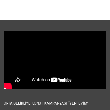
ORTA GELIRLIYE KONUT KAMPANYASI “YENI EVIM”