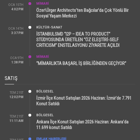
MİMARİ
OCA 15TH
4:02 PM
Özer\Ürger Architects’ten Bağcılar’da Çok Yönlü Bir
Sosyal Yaşam Merkezi
KÜLTÜR-SANAT
OCA 14TH
3:37 PM
İSTANBULSMD “I2P – IDEA TO PRODUCT”
STÜDYOSUNDA ÜRETİLEN “ÖZ ELEŞTİRİ-SELF
CRITICISM” ENSTELASYONU ZİYARETE AÇILDI
MİMARİ
OCA 9TH
1:38 PM
“MİMARLIKTA BAŞARI, İŞ BİRLİĞİNDEN GEÇİYOR”
SATIŞ
BÖLGESEL
TEM 21ST
12:02 PM
İzmir İlçe Konut Satışları 2026 Haziran: İzmir’de 7.791
Konut Satıldı
BÖLGESEL
TEM 21ST
11:11 AM
Ankara İlçe Konut Satışları 2026 Haziran: Ankara’da
11.699 konut Satıldı
EMLAK HABERLERI