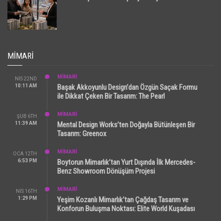
MIMARI
MİMARİ
NIS 22ND
10:11 AM
Başak Akkoyunlu Design’dan Özgün Saçak Formu
ile Dikkat Çeken Bir Tasarım: The Pearl
MİMARİ
ŞUB 6TH
11:39 AM
Mental Design Works’ten Doğayla Bütünleşen Bir
Tasarım: Greenox
MİMARİ
OCA 12TH
6:53 PM
Boytorun Mimarlık’tan Yurt Dışında İlk Mercedes-
Benz Showroom Dönüşüm Projesi
MİMARİ
NIS 16TH
1:29 PM
Yeşim Kozanlı Mimarlık’tan Çağdaş Tasarım ve
Konforun Buluşma Noktası: Elite World Kuşadası