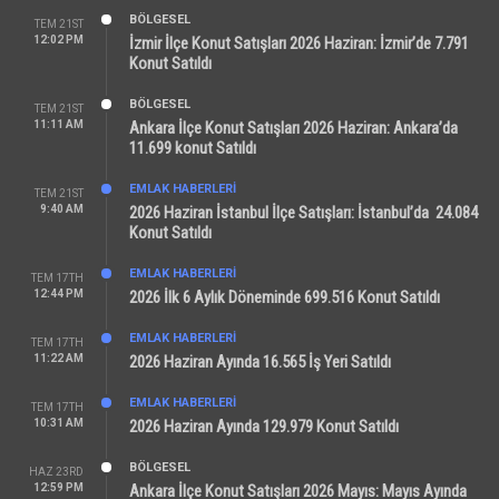
BÖLGESEL
TEM 21ST
12:02 PM
İzmir İlçe Konut Satışları 2026 Haziran: İzmir’de 7.791
Konut Satıldı
BÖLGESEL
TEM 21ST
11:11 AM
Ankara İlçe Konut Satışları 2026 Haziran: Ankara’da
11.699 konut Satıldı
EMLAK HABERLERI
TEM 21ST
9:40 AM
2026 Haziran İstanbul İlçe Satışları: İstanbul’da 24.084
Konut Satıldı
EMLAK HABERLERI
TEM 17TH
12:44 PM
2026 İlk 6 Aylık Döneminde 699.516 Konut Satıldı
EMLAK HABERLERI
TEM 17TH
11:22 AM
2026 Haziran Ayında 16.565 İş Yeri Satıldı
EMLAK HABERLERI
TEM 17TH
10:31 AM
2026 Haziran Ayında 129.979 Konut Satıldı
BÖLGESEL
HAZ 23RD
12:59 PM
Ankara İlçe Konut Satışları 2026 Mayıs: Mayıs Ayında