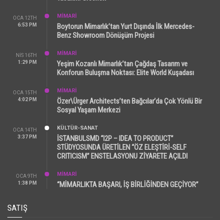
MİMARİ
OCA 12TH
6:53 PM
Boytorun Mimarlık’tan Yurt Dışında İlk Mercedes-
Benz Showroom Dönüşüm Projesi
MİMARİ
NIS 16TH
1:29 PM
Yeşim Kozanlı Mimarlık’tan Çağdaş Tasarım ve
Konforun Buluşma Noktası: Elite World Kuşadası
MİMARİ
OCA 15TH
4:02 PM
Özer\Ürger Architects’ten Bağcılar’da Çok Yönlü Bir
Sosyal Yaşam Merkezi
KÜLTÜR-SANAT
OCA 14TH
3:37 PM
İSTANBULSMD “I2P – IDEA TO PRODUCT”
STÜDYOSUNDA ÜRETİLEN “ÖZ ELEŞTİRİ-SELF
CRITICISM” ENSTELASYONU ZİYARETE AÇILDI
MİMARİ
OCA 9TH
1:38 PM
“MİMARLIKTA BAŞARI, İŞ BİRLİĞİNDEN GEÇİYOR”
SATIŞ