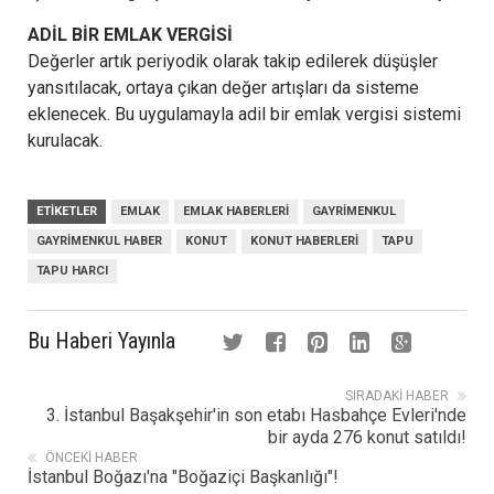
ADİL BİR EMLAK VERGİSİ
Değerler artık periyodik olarak takip edilerek düşüşler
yansıtılacak, ortaya çıkan değer artışları da sisteme
eklenecek. Bu uygulamayla adil bir emlak vergisi sistemi
kurulacak.
ETIKETLER
EMLAK
EMLAK HABERLERI
GAYRIMENKUL
GAYRIMENKUL HABER
KONUT
KONUT HABERLERI
TAPU
TAPU HARCI
Bu Haberi Yayınla
SIRADAKI HABER
3. İstanbul Başakşehir'in son etabı Hasbahçe Evleri'nde
bir ayda 276 konut satıldı!
ÖNCEKI HABER
İstanbul Boğazı'na "Boğaziçi Başkanlığı"!