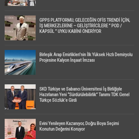
GPPS PLATFORMU; GELECEĞİN OFİS TRENDİ İÇİN,
İŞ MERKEZLERİNE – GELİŞTİRİCİLERE ” POD /
KAPSÜL ” UYKU KABİNİ ÖNERİYOR
Birleşik Arap Emirlikleri’nin İlk Yüksek Hızlı Demiryolu
Projesine Kalyon İnşaat İmzası
SKD Türkiye ve Sabancı Üniversitesi İş Birliğiyle
Hazırlanan Yeni “Sürdürülebilirlik” Tanımı TDK Genel
Türkçe Sözlük’e Girdi
Evini Yenileyen Kazanıyor, Doğru Boya Seçimi
Konutun Değerini Koruyor