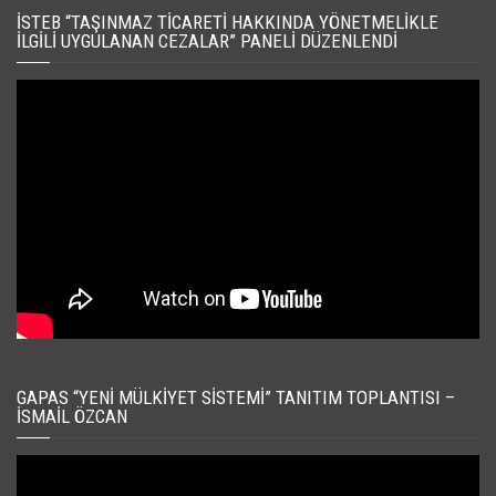
İSTEB “TAŞINMAZ TICARETI HAKKINDA YÖNETMELIKLE
İLGILI UYGULANAN CEZALAR” PANELI DÜZENLENDI
GAPAS “YENI MÜLKIYET SISTEMI” TANITIM TOPLANTISI –
İSMAIL ÖZCAN