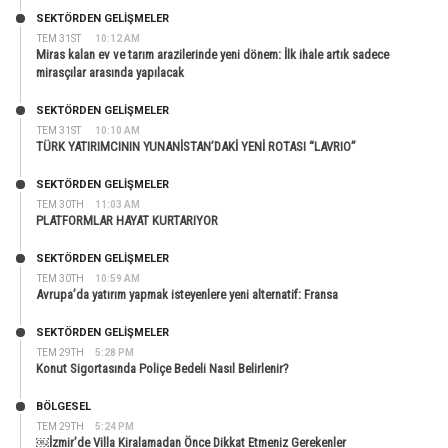
SEKTÖRDEN GELIŞMELER
TEM 31ST
10:12 AM
Miras kalan ev ve tarım arazilerinde yeni dönem: İlk ihale artık sadece
mirasçılar arasında yapılacak
SEKTÖRDEN GELIŞMELER
TEM 31ST
10:10 AM
TÜRK YATIRIMCININ YUNANİSTAN’DAKİ YENİ ROTASI “LAVRIO”
SEKTÖRDEN GELIŞMELER
TEM 30TH
11:03 AM
PLATFORMLAR HAYAT KURTARIYOR
SEKTÖRDEN GELIŞMELER
TEM 30TH
10:59 AM
Avrupa’da yatırım yapmak isteyenlere yeni alternatif: Fransa
SEKTÖRDEN GELIŞMELER
TEM 29TH
5:28 PM
Konut Sigortasında Poliçe Bedeli Nasıl Belirlenir?
BÖLGESEL
TEM 29TH
5:24 PM
￼İzmir’de Villa Kiralamadan Önce Dikkat Etmeniz Gerekenler