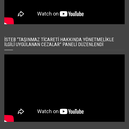
İSTEB “TAŞINMAZ TICARETI HAKKINDA YÖNETMELIKLE
İLGILI UYGULANAN CEZALAR” PANELI DÜZENLENDI