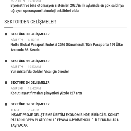
MAY 15TH
10:40 AM
Biyometri ve bina otomasyon sistemleri 2025’in ilk aylarında en çok saldırıya
uğrayan operasyonel teknoloji sektörleri oldu
SEKTÖRDEN GELIŞMELER
SEKTÖRDEN GELIŞMELER
AĞU 6TH
6:15 PM
Notte Global Pasaport Endeksi 2026 Güncellendi: Türk Pasaportu 199 Ülke
Arasında 86. Sırada
SEKTÖRDEN GELIŞMELER
AĞU 4TH
10:52 AM
Yunanistan’da Golden Visa için 5 neden
SEKTÖRDEN GELIŞMELER
AĞU 3RD
12:42 PM
Konut inşaat firmaları şikayetleri yüzde 127 arttı
SEKTÖRDEN GELIŞMELER
TEM 31ST
7:24 PM
İNŞAAT PROJE GELİŞTİRME ÜRETİM EKONOMİSİNDE; BİRİNCİ EL KONUT
PAZARINI GPPS PLATFORMU ” PİYASA GAYRİMENKUL ” İLE EKRANLARA
TAŞIYACAK