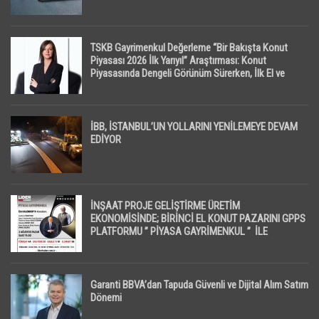
TSKB Gayrimenkul Değerleme “Bir Bakışta Konut
Piyasası 2026 İlk Yarıyıl” Araştırması: Konut
Piyasasında Dengeli Görünüm Sürerken, İlk El ve
İpotekli Satışlarda Sınırlı Toparlanma Dikkat Çekti
İBB, İSTANBUL’UN YOLLARINI YENİLEMEYE DEVAM
EDİYOR
İNŞAAT PROJE GELİŞTİRME ÜRETİM
EKONOMİSİNDE; BİRİNCİ EL KONUT PAZARINI GPPS
PLATFORMU ” PİYASA GAYRİMENKUL ” İLE
EKRANLARA TAŞIYACAK
Garanti BBVA’dan Tapuda Güvenli ve Dijital Alım Satım
Dönemi