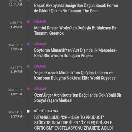
NIS 22ND
10:11 AM
Başak Akkoyunlu Design’dan Özgün Saçak Formu
ile Dikkat Çeken Bir Tasarım: The Pearl
MİMARİ
ŞUB 6TH
11:39 AM
Mental Design Works’ten Doğayla Bütünleşen Bir
Tasarım: Greenox
MİMARİ
OCA 12TH
6:53 PM
Boytorun Mimarlık’tan Yurt Dışında İlk Mercedes-
Benz Showroom Dönüşüm Projesi
MİMARİ
NIS 16TH
1:29 PM
Yeşim Kozanlı Mimarlık’tan Çağdaş Tasarım ve
Konforun Buluşma Noktası: Elite World Kuşadası
MİMARİ
OCA 15TH
4:02 PM
Özer\Ürger Architects’ten Bağcılar’da Çok Yönlü Bir
Sosyal Yaşam Merkezi
KÜLTÜR-SANAT
OCA 14TH
3:37 PM
İSTANBULSMD “I2P – IDEA TO PRODUCT”
STÜDYOSUNDA ÜRETİLEN “ÖZ ELEŞTİRİ-SELF
CRITICISM” ENSTELASYONU ZİYARETE AÇILDI