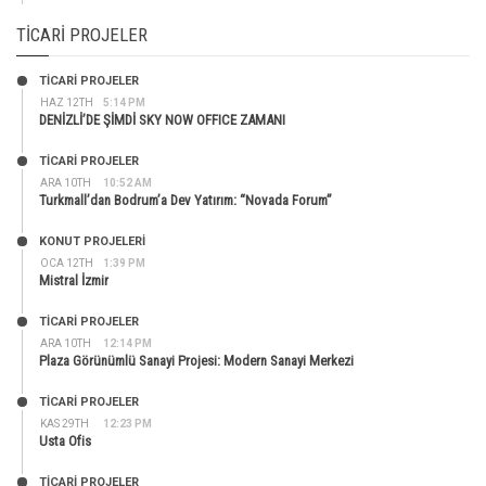
TICARI PROJELER
TİCARİ PROJELER
HAZ 12TH
5:14 PM
DENİZLİ’DE ŞİMDİ SKY NOW OFFICE ZAMANI
TİCARİ PROJELER
ARA 10TH
10:52 AM
Turkmall’dan Bodrum’a Dev Yatırım: “Novada Forum”
KONUT PROJELERI
OCA 12TH
1:39 PM
Mistral İzmir
TİCARİ PROJELER
ARA 10TH
12:14 PM
Plaza Görünümlü Sanayi Projesi: Modern Sanayi Merkezi
TİCARİ PROJELER
KAS 29TH
12:23 PM
Usta Ofis
TİCARİ PROJELER