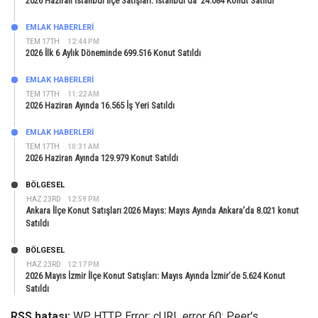
2026 Haziran İstanbul İlçe Satışları: İstanbul’da 24.084 Konut Satıldı
EMLAK HABERLERI
TEM 17TH
12:44 PM
2026 İlk 6 Aylık Döneminde 699.516 Konut Satıldı
EMLAK HABERLERI
TEM 17TH
11:22 AM
2026 Haziran Ayında 16.565 İş Yeri Satıldı
EMLAK HABERLERI
TEM 17TH
10:31 AM
2026 Haziran Ayında 129.979 Konut Satıldı
BÖLGESEL
HAZ 23RD
12:59 PM
Ankara İlçe Konut Satışları 2026 Mayıs: Mayıs Ayında Ankara’da 8.021 konut
Satıldı
BÖLGESEL
HAZ 23RD
12:17 PM
2026 Mayıs İzmir İlçe Konut Satışları: Mayıs Ayında İzmir’de 5.624 Konut
Satıldı
RSS hatası:
WP HTTP Error: cURL error 60: Peer's