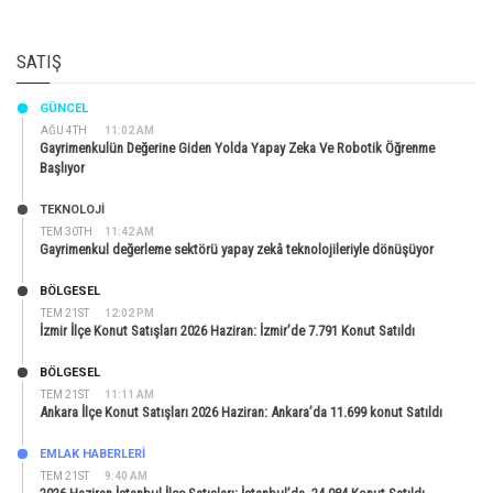
SATIŞ
GÜNCEL
AĞU 4TH
11:02 AM
Gayrimenkulün Değerine Giden Yolda Yapay Zeka Ve Robotik Öğrenme
Başlıyor
TEKNOLOJİ
TEM 30TH
11:42 AM
Gayrimenkul değerleme sektörü yapay zekâ teknolojileriyle dönüşüyor
BÖLGESEL
TEM 21ST
12:02 PM
İzmir İlçe Konut Satışları 2026 Haziran: İzmir’de 7.791 Konut Satıldı
BÖLGESEL
TEM 21ST
11:11 AM
Ankara İlçe Konut Satışları 2026 Haziran: Ankara’da 11.699 konut Satıldı
EMLAK HABERLERI
TEM 21ST
9:40 AM