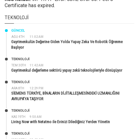
Certificate has expired.
TEKNOLOJI
GÜNCEL
AĞU 4TH
11:02 AM
Gayrimenkulün Değerine Giden Yolda Yapay Zeka Ve Robotik Öğrenme
Başlıyor
TEKNOLOJİ
TEM 30TH
11:42 AM
Gayrimenkul değerleme sektörü yapay zekâ teknolojileriyle dönüşüyor
TEKNOLOJİ
ARA 8TH
12:29 PM
SİEMENS TÜRKİYE, BİNALARIN DİJİTALLEŞMESİNDEKİ UZMANLIĞINI
AVRUPA’YA TAŞIYOR
TEKNOLOJİ
KAS 19TH
9:50 AM
Living Now with Netatmo ile Evinizi Dilediğiniz Yerden Yönetin
TEKNOLOJİ