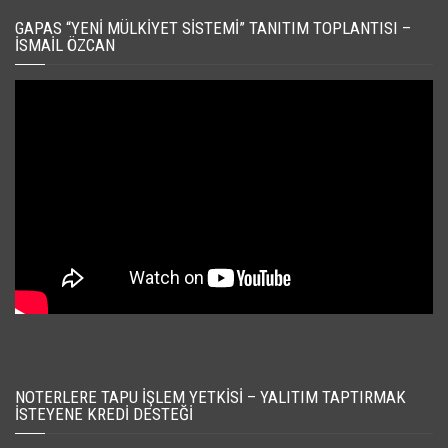
GAPAS “YENI MÜLKIYET SISTEMI” TANITIM TOPLANTISI –
İSMAIL ÖZCAN
NOTERLERE TAPU İŞLEM YETKISI – YALITIM TAPTIRMAK
İSTEYENE KREDI DESTEĞI