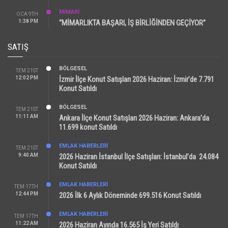
MİMARİ
OCA 9TH
1:38 PM
“MİMARLIKTA BAŞARI, İŞ BİRLİĞİNDEN GEÇİYOR”
SATIŞ
BÖLGESEL
TEM 21ST
12:02 PM
İzmir İlçe Konut Satışları 2026 Haziran: İzmir’de 7.791
Konut Satıldı
BÖLGESEL
TEM 21ST
11:11 AM
Ankara İlçe Konut Satışları 2026 Haziran: Ankara’da
11.699 konut Satıldı
EMLAK HABERLERI
TEM 21ST
9:40 AM
2026 Haziran İstanbul İlçe Satışları: İstanbul’da 24.084
Konut Satıldı
EMLAK HABERLERI
TEM 17TH
12:44 PM
2026 İlk 6 Aylık Döneminde 699.516 Konut Satıldı
EMLAK HABERLERI
TEM 17TH
11:22 AM
2026 Haziran Ayında 16.565 İş Yeri Satıldı