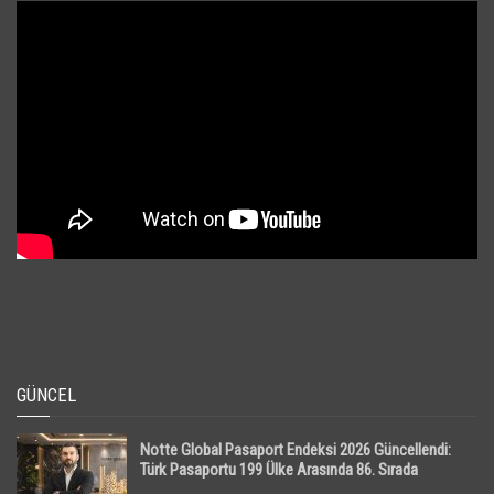
GÜNCEL
Notte Global Pasaport Endeksi 2026 Güncellendi:
Türk Pasaportu 199 Ülke Arasında 86. Sırada