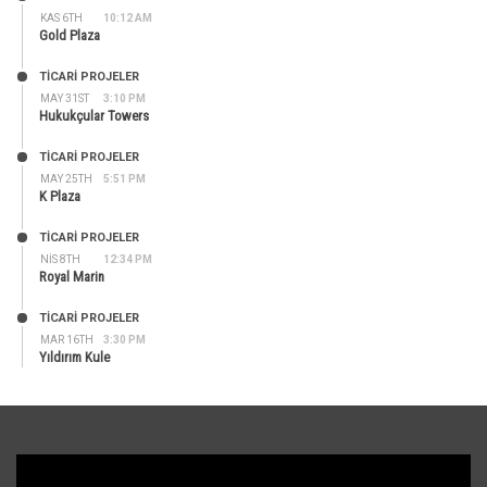
KAS 6TH
10:12 AM
Gold Plaza
TİCARİ PROJELER
MAY 31ST
3:10 PM
Hukukçular Towers
TİCARİ PROJELER
MAY 25TH
5:51 PM
K Plaza
TİCARİ PROJELER
NIS 8TH
12:34 PM
Royal Marin
TİCARİ PROJELER
MAR 16TH
3:30 PM
Yıldırım Kule