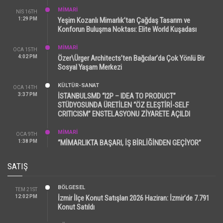
MİMARİ
NIS 16TH
1:29 PM
Yeşim Kozanlı Mimarlık’tan Çağdaş Tasarım ve
Konforun Buluşma Noktası: Elite World Kuşadası
MİMARİ
OCA 15TH
4:02 PM
Özer\Ürger Architects’ten Bağcılar’da Çok Yönlü Bir
Sosyal Yaşam Merkezi
KÜLTÜR-SANAT
OCA 14TH
3:37 PM
İSTANBULSMD “I2P – IDEA TO PRODUCT”
STÜDYOSUNDA ÜRETİLEN “ÖZ ELEŞTİRİ-SELF
CRITICISM” ENSTELASYONU ZİYARETE AÇILDI
MİMARİ
OCA 9TH
1:38 PM
“MİMARLIKTA BAŞARI, İŞ BİRLİĞİNDEN GEÇİYOR”
SATIŞ
BÖLGESEL
TEM 21ST
12:02 PM
İzmir İlçe Konut Satışları 2026 Haziran: İzmir’de 7.791
Konut Satıldı