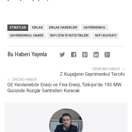
ETIKETLER
EMLAK
EMLAK HABERLERI
GAYRIMENKUL
GAYRIMENKUL HABER
YAPI IZIN ISTATISTIKLERI
YAPI RUHSATI
Bu Haberi Yayınla
SIRADAKI HABER
Z Kuşağının Gayrimenkul Tercihi
ÖNCEKI HABER
GE Yenilenebilir Enerji ve Fina Enerji, Türkiye'de 193 MW
Gücünde Rüzgâr Santralleri Kuracak