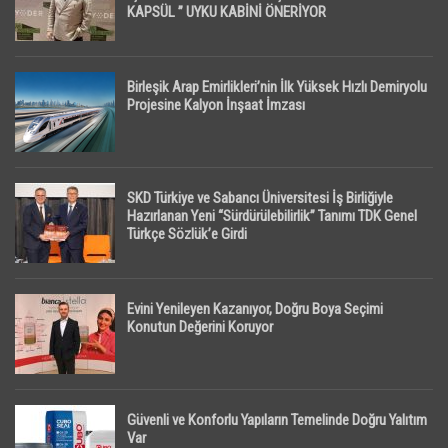
KAPSÜL ” UYKU KABİNİ ÖNERİYOR
Birleşik Arap Emirlikleri’nin İlk Yüksek Hızlı Demiryolu
Projesine Kalyon İnşaat İmzası
SKD Türkiye ve Sabancı Üniversitesi İş Birliğiyle
Hazırlanan Yeni “Sürdürülebilirlik” Tanımı TDK Genel
Türkçe Sözlük’e Girdi
Evini Yenileyen Kazanıyor, Doğru Boya Seçimi
Konutun Değerini Koruyor
Güvenli ve Konforlu Yapıların Temelinde Doğru Yalıtım
Var