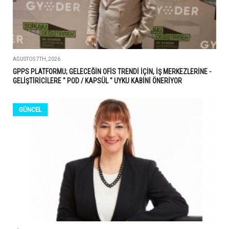
AĞUSTOS 7TH, 2026
GPPS PLATFORMU; GELECEĞİN OFİS TRENDİ İÇİN, İŞ MERKEZLERİNE -
GELİŞTİRİCİLERE " POD / KAPSÜL " UYKU KABİNİ ÖNERİYOR
GÜNCEL