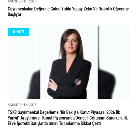
AĞUSTOS 4TH, 2026
Gayrimenkulün Değerine Giden Yolda Yapay Zeka Ve Robotik Öğrenme
Başlıyor
GÜNCEL
AĞUSTOS 4TH, 2026
TSKB Gayrimenkul Değerleme “Bir Bakışta Konut Piyasası 2026 İlk
Yarıyıl” Araştırması: Konut Piyasasında Dengeli Görünüm Sürerken, İlk
El ve İpotekli Satışlarda Sınırlı Toparlanma Dikkat Çekti