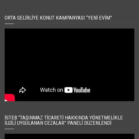
ORTA GELIRLIYE KONUT KAMPANYASI “YENI EVIM”
İSTEB “TAŞINMAZ TICARETI HAKKINDA YÖNETMELIKLE
İLGILI UYGULANAN CEZALAR” PANELI DÜZENLENDI