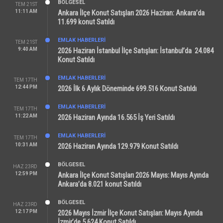
BÖLGESEL
TEM 21ST
11:11 AM
Ankara İlçe Konut Satışları 2026 Haziran: Ankara’da
11.699 konut Satıldı
EMLAK HABERLERI
TEM 21ST
9:40 AM
2026 Haziran İstanbul İlçe Satışları: İstanbul’da 24.084
Konut Satıldı
EMLAK HABERLERI
TEM 17TH
12:44 PM
2026 İlk 6 Aylık Döneminde 699.516 Konut Satıldı
EMLAK HABERLERI
TEM 17TH
11:22 AM
2026 Haziran Ayında 16.565 İş Yeri Satıldı
EMLAK HABERLERI
TEM 17TH
10:31 AM
2026 Haziran Ayında 129.979 Konut Satıldı
BÖLGESEL
HAZ 23RD
12:59 PM
Ankara İlçe Konut Satışları 2026 Mayıs: Mayıs Ayında
Ankara’da 8.021 konut Satıldı
BÖLGESEL
HAZ 23RD
12:17 PM
2026 Mayıs İzmir İlçe Konut Satışları: Mayıs Ayında
İzmir’de 5.624 Konut Satıldı