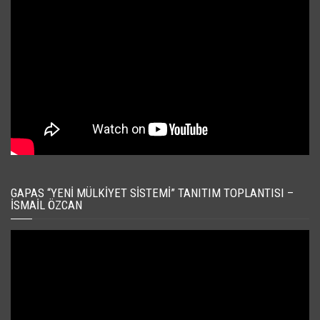
GAPAS “YENI MÜLKIYET SISTEMI” TANITIM TOPLANTISI –
İSMAIL ÖZCAN