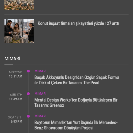
Konut inşaat firmaları şikayetleri yüzde 127 arttı
MIMARI
MİMARİ
NIS 22ND
10:11 AM
Başak Akkoyunlu Design’dan Özgün Saçak Formu
ile Dikkat Çeken Bir Tasarım: The Pearl
MİMARİ
ŞUB 6TH
11:39 AM
Mental Design Works’ten Doğayla Bütünleşen Bir
Tasarım: Greenox
MİMARİ
OCA 12TH
6:53 PM
Boytorun Mimarlık’tan Yurt Dışında İlk Mercedes-
Benz Showroom Dönüşüm Projesi