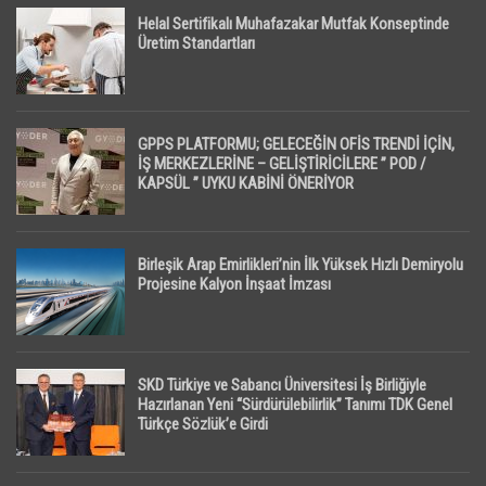
Helal Sertifikalı Muhafazakar Mutfak Konseptinde
Üretim Standartları
GPPS PLATFORMU; GELECEĞİN OFİS TRENDİ İÇİN,
İŞ MERKEZLERİNE – GELİŞTİRİCİLERE ” POD /
KAPSÜL ” UYKU KABİNİ ÖNERİYOR
Birleşik Arap Emirlikleri’nin İlk Yüksek Hızlı Demiryolu
Projesine Kalyon İnşaat İmzası
SKD Türkiye ve Sabancı Üniversitesi İş Birliğiyle
Hazırlanan Yeni “Sürdürülebilirlik” Tanımı TDK Genel
Türkçe Sözlük’e Girdi