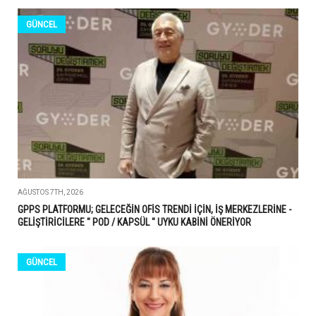
GÜNCEL
AĞUSTOS 7TH, 2026
GPPS PLATFORMU; GELECEĞİN OFİS TRENDİ İÇİN, İŞ MERKEZLERİNE -
GELİŞTİRİCİLERE " POD / KAPSÜL " UYKU KABİNİ ÖNERİYOR
GÜNCEL