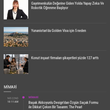
Gayrimenkulün Değerine Giden Yolda Yapay Zeka Ve
Robotik Öğrenme Başlıyor
Yunanistan’da Golden Visa için 5 neden
Konut inşaat firmaları şikayetleri yüzde 127 arttı
MIMARI
MİMARİ
NIS 22ND
10:11 AM
Başak Akkoyunlu Design’dan Özgün Saçak Formu
ile Dikkat Çeken Bir Tasarım: The Pearl