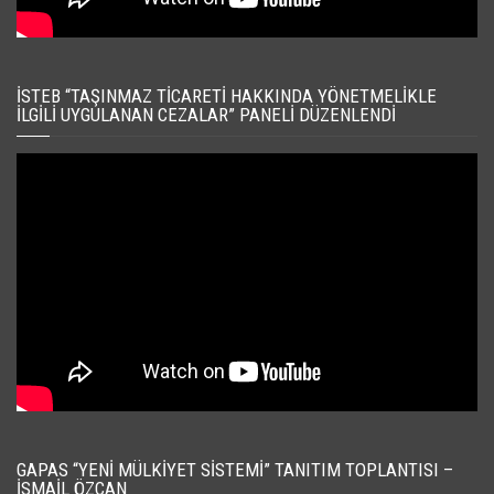
İSTEB “TAŞINMAZ TICARETI HAKKINDA YÖNETMELIKLE
İLGILI UYGULANAN CEZALAR” PANELI DÜZENLENDI
GAPAS “YENI MÜLKIYET SISTEMI” TANITIM TOPLANTISI –
İSMAIL ÖZCAN