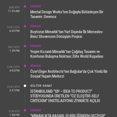
MİMARİ
ŞUB 6TH
11:39 AM
Mental Design Works’ten Doğayla Bütünleşen Bir
Tasarım: Greenox
MİMARİ
OCA 12TH
6:53 PM
Boytorun Mimarlık’tan Yurt Dışında İlk Mercedes-
Benz Showroom Dönüşüm Projesi
MİMARİ
NIS 16TH
1:29 PM
Yeşim Kozanlı Mimarlık’tan Çağdaş Tasarım ve
Konforun Buluşma Noktası: Elite World Kuşadası
MİMARİ
OCA 15TH
4:02 PM
Özer\Ürger Architects’ten Bağcılar’da Çok Yönlü Bir
Sosyal Yaşam Merkezi
KÜLTÜR-SANAT
OCA 14TH
3:37 PM
İSTANBULSMD “I2P – IDEA TO PRODUCT”
STÜDYOSUNDA ÜRETİLEN “ÖZ ELEŞTİRİ-SELF
CRITICISM” ENSTELASYONU ZİYARETE AÇILDI
MİMARİ
OCA 9TH
1:38 PM
“MİMARLIKTA BAŞARI, İŞ BİRLİĞİNDEN GEÇİYOR”