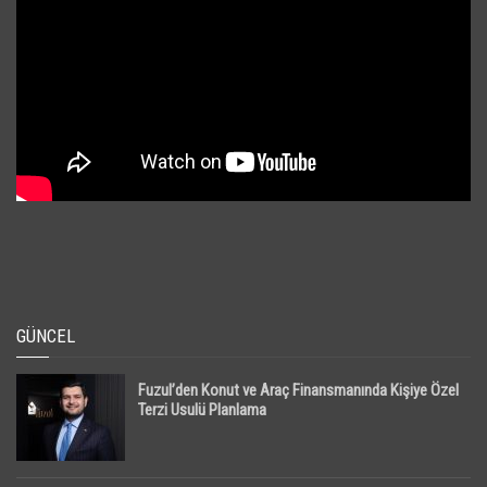
GÜNCEL
Fuzul’den Konut ve Araç Finansmanında Kişiye Özel
Terzi Usulü Planlama