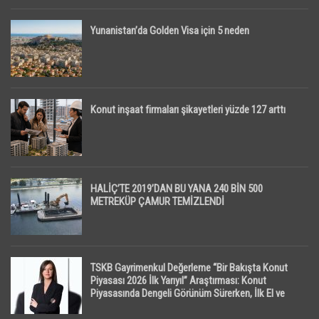
Yunanistan’da Golden Visa için 5 neden
Konut inşaat firmaları şikayetleri yüzde 127 arttı
HALİÇ’TE 2019’DAN BU YANA 240 BİN 500
METREKÜP ÇAMUR TEMİZLENDİ
TSKB Gayrimenkul Değerleme “Bir Bakışta Konut
Piyasası 2026 İlk Yarıyıl” Araştırması: Konut
Piyasasında Dengeli Görünüm Sürerken, İlk El ve
İpotekli Satışlarda Sınırlı Toparlanma Dikkat Çekti