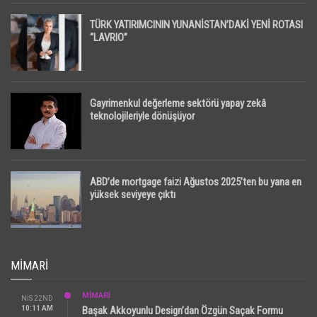
TÜRK YATIRIMCININ YUNANİSTAN’DAKİ YENİ ROTASI
“LAVRIO”
Gayrimenkul değerleme sektörü yapay zekâ
teknolojileriyle dönüşüyor
ABD’de mortgage faizi Ağustos 2025’ten bu yana en
yüksek seviyeye çıktı
MIMARI
MİMARİ
NIS 22ND
10:11 AM
Başak Akkoyunlu Design’dan Özgün Saçak Formu