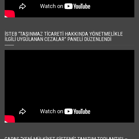
İSTEB “TAŞINMAZ TICARETI HAKKINDA YÖNETMELIKLE
İLGILI UYGULANAN CEZALAR” PANELI DÜZENLENDI