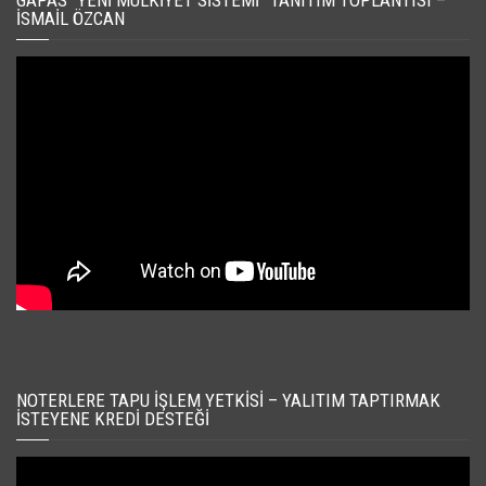
GAPAS “YENI MÜLKIYET SISTEMI” TANITIM TOPLANTISI –
İSMAIL ÖZCAN
NOTERLERE TAPU İŞLEM YETKISI – YALITIM TAPTIRMAK
İSTEYENE KREDI DESTEĞI