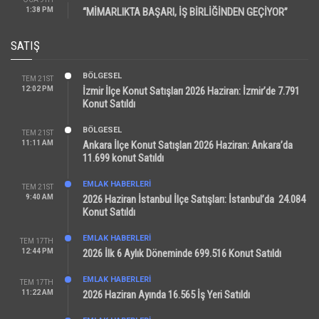
1:38 PM
“MİMARLIKTA BAŞARI, İŞ BİRLİĞİNDEN GEÇİYOR”
SATIŞ
BÖLGESEL
TEM 21ST
12:02 PM
İzmir İlçe Konut Satışları 2026 Haziran: İzmir’de 7.791
Konut Satıldı
BÖLGESEL
TEM 21ST
11:11 AM
Ankara İlçe Konut Satışları 2026 Haziran: Ankara’da
11.699 konut Satıldı
EMLAK HABERLERI
TEM 21ST
9:40 AM
2026 Haziran İstanbul İlçe Satışları: İstanbul’da 24.084
Konut Satıldı
EMLAK HABERLERI
TEM 17TH
12:44 PM
2026 İlk 6 Aylık Döneminde 699.516 Konut Satıldı
EMLAK HABERLERI
TEM 17TH
11:22 AM
2026 Haziran Ayında 16.565 İş Yeri Satıldı