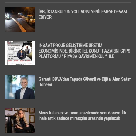
İBB, İSTANBUL’UN YOLLARINI YENİLEMEYE DEVAM
EDİYOR
İNŞAAT PROJE GELİŞTİRME ÜRETİM
EKONOMİSİNDE; BİRİNCİ EL KONUT PAZARINI GPPS
PLATFORMU ” PİYASA GAYRİMENKUL ” İLE
EKRANLARA TAŞIYACAK
Garanti BBVA’dan Tapuda Güvenli ve Dijital Alım Satım
Dönemi
Miras kalan ev ve tarım arazilerinde yeni dönem: İlk
ihale artık sadece mirasçılar arasında yapılacak