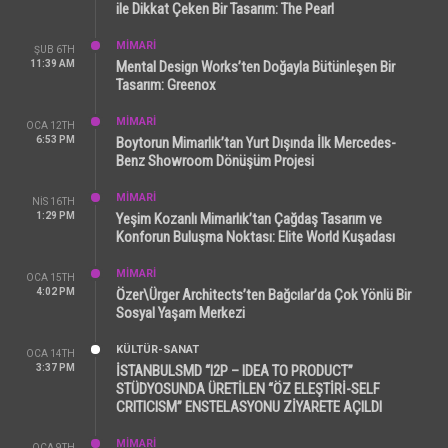
ile Dikkat Çeken Bir Tasarım: The Pearl
MİMARİ
ŞUB 6TH
11:39 AM
Mental Design Works’ten Doğayla Bütünleşen Bir
Tasarım: Greenox
MİMARİ
OCA 12TH
6:53 PM
Boytorun Mimarlık’tan Yurt Dışında İlk Mercedes-
Benz Showroom Dönüşüm Projesi
MİMARİ
NIS 16TH
1:29 PM
Yeşim Kozanlı Mimarlık’tan Çağdaş Tasarım ve
Konforun Buluşma Noktası: Elite World Kuşadası
MİMARİ
OCA 15TH
4:02 PM
Özer\Ürger Architects’ten Bağcılar’da Çok Yönlü Bir
Sosyal Yaşam Merkezi
KÜLTÜR-SANAT
OCA 14TH
3:37 PM
İSTANBULSMD “I2P – IDEA TO PRODUCT”
STÜDYOSUNDA ÜRETİLEN “ÖZ ELEŞTİRİ-SELF
CRITICISM” ENSTELASYONU ZİYARETE AÇILDI
MİMARİ
OCA 9TH