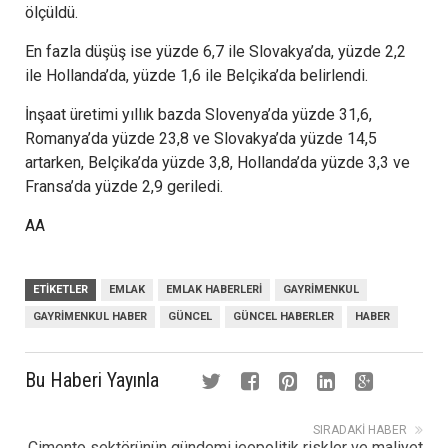
ölçüldü.
En fazla düşüş ise yüzde 6,7 ile Slovakya’da, yüzde 2,2
ile Hollanda’da, yüzde 1,6 ile Belçika’da belirlendi.
İnşaat üretimi yıllık bazda Slovenya’da yüzde 31,6,
Romanya’da yüzde 23,8 ve Slovakya’da yüzde 14,5
artarken, Belçika’da yüzde 3,8, Hollanda’da yüzde 3,3 ve
Fransa’da yüzde 2,9 geriledi.
AA
ETIKETLER
EMLAK
EMLAK HABERLERI
GAYRIMENKUL
GAYRIMENKUL HABER
GÜNCEL
GÜNCEL HABERLER
HABER
Bu Haberi Yayınla
SIRADAKI HABER
Çimento sektörünün gündemi jeopolitik riskler ve maliyet