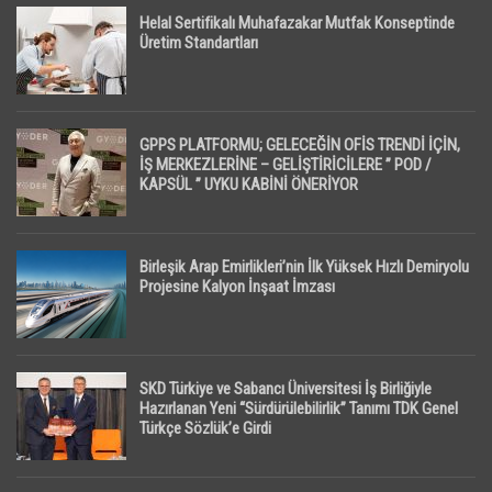
Helal Sertifikalı Muhafazakar Mutfak Konseptinde
Üretim Standartları
GPPS PLATFORMU; GELECEĞİN OFİS TRENDİ İÇİN,
İŞ MERKEZLERİNE – GELİŞTİRİCİLERE ” POD /
KAPSÜL ” UYKU KABİNİ ÖNERİYOR
Birleşik Arap Emirlikleri’nin İlk Yüksek Hızlı Demiryolu
Projesine Kalyon İnşaat İmzası
SKD Türkiye ve Sabancı Üniversitesi İş Birliğiyle
Hazırlanan Yeni “Sürdürülebilirlik” Tanımı TDK Genel
Türkçe Sözlük’e Girdi