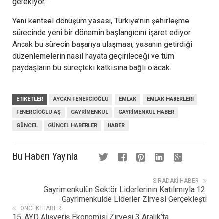
gerekiyor.”
Yeni kentsel dönüşüm yasası, Türkiye’nin şehirleşme
sürecinde yeni bir dönemin başlangıcını işaret ediyor.
Ancak bu sürecin başarıya ulaşması, yasanın getirdiği
düzenlemelerin nasıl hayata geçirileceği ve tüm
paydaşların bu süreçteki katkısına bağlı olacak.
ETIKETLER
AYCAN FENERCIOĞLU
EMLAK
EMLAK HABERLERI
FENERCIOĞLU AŞ
GAYRIMENKUL
GAYRIMENKUL HABER
GÜNCEL
GÜNCEL HABERLER
HABER
Bu Haberi Yayınla
SIRADAKI HABER
Gayrimenkulün Sektör Liderlerinin Katılımıyla 12.
Gayrimenkulde Liderler Zirvesi Gerçekleşti
ÖNCEKI HABER
15. AYD Alışveriş Ekonomisi Zirvesi 3 Aralık’ta