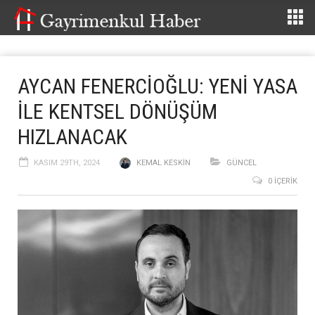
AYCAN FENERCİOĞLU: YENİ YASA
İLE KENTSEL DÖNÜŞÜM
HIZLANACAK
KASIM 29TH, 2024
KEMAL KESKIN
GÜNCEL
0 İÇERIK