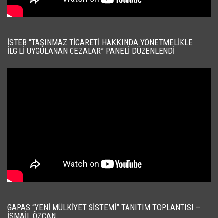
İSTEB “TAŞINMAZ TICARETI HAKKINDA YÖNETMELIKLE
İLGILI UYGULANAN CEZALAR” PANELI DÜZENLENDI
GAPAS “YENI MÜLKIYET SISTEMI” TANITIM TOPLANTISI –
İSMAIL ÖZCAN