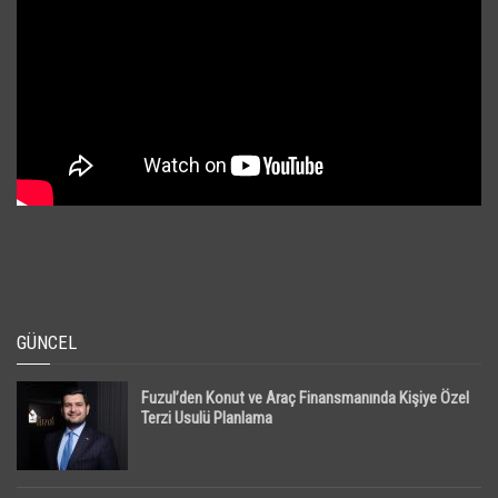
GÜNCEL
Fuzul’den Konut ve Araç Finansmanında Kişiye Özel
Terzi Usulü Planlama