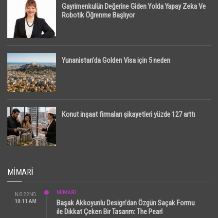
Gayrimenkulün Değerine Giden Yolda Yapay Zeka Ve
Robotik Öğrenme Başlıyor
Yunanistan’da Golden Visa için 5 neden
Konut inşaat firmaları şikayetleri yüzde 127 arttı
MIMARI
MİMARİ
NIS 22ND
10:11 AM
Başak Akkoyunlu Design’dan Özgün Saçak Formu
ile Dikkat Çeken Bir Tasarım: The Pearl