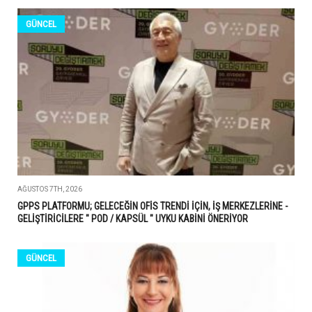
GÜNCEL
AĞUSTOS 7TH, 2026
GPPS PLATFORMU; GELECEĞİN OFİS TRENDİ İÇİN, İŞ MERKEZLERİNE -
GELİŞTİRİCİLERE " POD / KAPSÜL " UYKU KABİNİ ÖNERİYOR
GÜNCEL