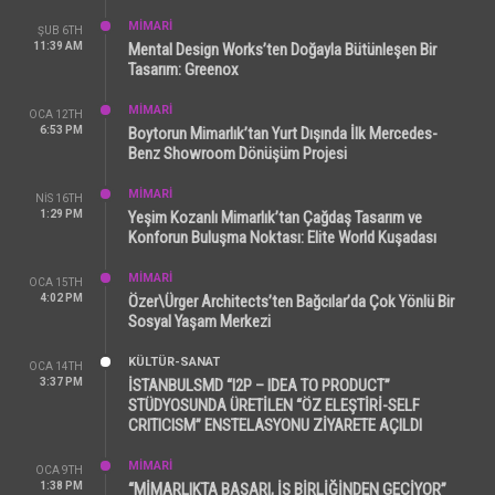
MİMARİ
ŞUB 6TH
11:39 AM
Mental Design Works’ten Doğayla Bütünleşen Bir
Tasarım: Greenox
MİMARİ
OCA 12TH
6:53 PM
Boytorun Mimarlık’tan Yurt Dışında İlk Mercedes-
Benz Showroom Dönüşüm Projesi
MİMARİ
NIS 16TH
1:29 PM
Yeşim Kozanlı Mimarlık’tan Çağdaş Tasarım ve
Konforun Buluşma Noktası: Elite World Kuşadası
MİMARİ
OCA 15TH
4:02 PM
Özer\Ürger Architects’ten Bağcılar’da Çok Yönlü Bir
Sosyal Yaşam Merkezi
KÜLTÜR-SANAT
OCA 14TH
3:37 PM
İSTANBULSMD “I2P – IDEA TO PRODUCT”
STÜDYOSUNDA ÜRETİLEN “ÖZ ELEŞTİRİ-SELF
CRITICISM” ENSTELASYONU ZİYARETE AÇILDI
MİMARİ
OCA 9TH
1:38 PM
“MİMARLIKTA BAŞARI, İŞ BİRLİĞİNDEN GEÇİYOR”