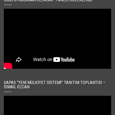
GAPAS “YENI MÜLKIYET SISTEMI” TANITIM TOPLANTISI –
İSMAIL ÖZCAN