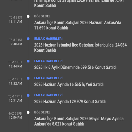
İzmir İlçe Konut Satışları 2026 Haziran: İzmir’de 7.791
Konut Satıldı
BÖLGESEL
TEM 21ST
11:11 AM
Ankara İlçe Konut Satışları 2026 Haziran: Ankara’da
11.699 konut Satıldı
EMLAK HABERLERI
TEM 21ST
9:40 AM
2026 Haziran İstanbul İlçe Satışları: İstanbul’da 24.084
Konut Satıldı
EMLAK HABERLERI
TEM 17TH
12:44 PM
2026 İlk 6 Aylık Döneminde 699.516 Konut Satıldı
EMLAK HABERLERI
TEM 17TH
11:22 AM
2026 Haziran Ayında 16.565 İş Yeri Satıldı
EMLAK HABERLERI
TEM 17TH
10:31 AM
2026 Haziran Ayında 129.979 Konut Satıldı
BÖLGESEL
HAZ 23RD
12:59 PM
Ankara İlçe Konut Satışları 2026 Mayıs: Mayıs Ayında
Ankara’da 8.021 konut Satıldı