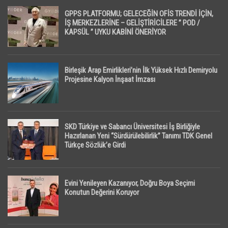
GPPS PLATFORMU; GELECEĞİN OFİS TRENDİ İÇİN,
İŞ MERKEZLERİNE – GELİŞTİRİCİLERE ” POD /
KAPSÜL ” UYKU KABİNİ ÖNERİYOR
Birleşik Arap Emirlikleri’nin İlk Yüksek Hızlı Demiryolu
Projesine Kalyon İnşaat İmzası
SKD Türkiye ve Sabancı Üniversitesi İş Birliğiyle
Hazırlanan Yeni “Sürdürülebilirlik” Tanımı TDK Genel
Türkçe Sözlük’e Girdi
Evini Yenileyen Kazanıyor, Doğru Boya Seçimi
Konutun Değerini Koruyor