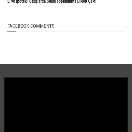
El ve İpotekli Satışlarda Sınırlı Toparlanma Dikkat Çekti
FACEBOOK COMMENTS