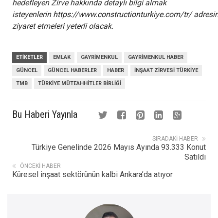
hedefleyen Zirve hakkında detaylı bilgi almak
isteyenlerin
https://www.constructionturkiye.com/tr/
adresin
ziyaret etmeleri yeterli olacak.
ETIKETLER
EMLAK
GAYRIMENKUL
GAYRIMENKUL HABER
GÜNCEL
GÜNCEL HABERLER
HABER
İNŞAAT ZIRVESI TÜRKIYE
TMB
TÜRKIYE MÜTEAHHITLER BIRLIĞI
Bu Haberi Yayınla
SIRADAKI HABER
Türkiye Genelinde 2026 Mayıs Ayında 93.333 Konut
Satıldı
ÖNCEKI HABER
Küresel inşaat sektörünün kalbi Ankara’da atıyor