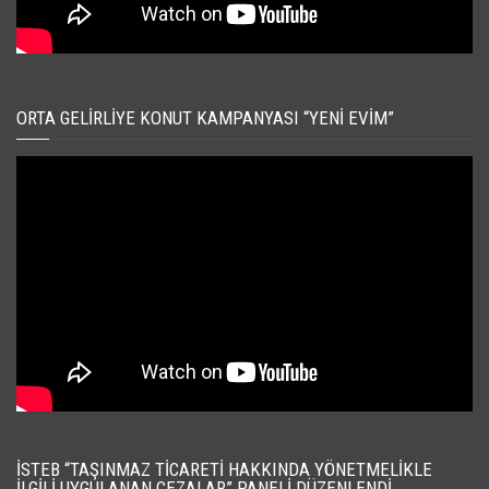
ORTA GELIRLIYE KONUT KAMPANYASI “YENI EVIM”
İSTEB “TAŞINMAZ TICARETI HAKKINDA YÖNETMELIKLE
İLGILI UYGULANAN CEZALAR” PANELI DÜZENLENDI