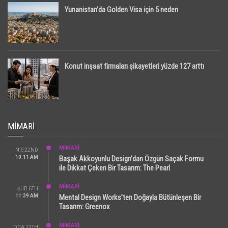
Yunanistan’da Golden Visa için 5 neden
Konut inşaat firmaları şikayetleri yüzde 127 arttı
MIMARI
MİMARİ
NIS 22ND
10:11 AM
Başak Akkoyunlu Design’dan Özgün Saçak Formu
ile Dikkat Çeken Bir Tasarım: The Pearl
MİMARİ
ŞUB 6TH
11:39 AM
Mental Design Works’ten Doğayla Bütünleşen Bir
Tasarım: Greenox
MİMARİ
OCA 12TH