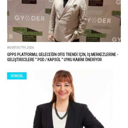
AĞUSTOS 7TH, 2026
GPPS PLATFORMU; GELECEĞİN OFİS TRENDİ İÇİN, İŞ MERKEZLERİNE -
GELİŞTİRİCİLERE " POD / KAPSÜL " UYKU KABİNİ ÖNERİYOR
GÜNCEL