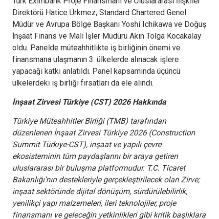
Türk Eximbank Proje Finansmanı ve Uluslararası İlişkiler
Direktörü Hatice Ürkmez, Standard Chartered Genel
Müdür ve Avrupa Bölge Başkanı Yoshi Ichikawa ve Doğuş
İnşaat Finans ve Mali İşler Müdürü Akın Tolga Kocakalay
oldu. Panelde müteahhitlikte iş birliğinin önemi ve
finansmana ulaşmanın 3. ülkelerde alınacak işlere
yapacağı katkı anlatıldı. Panel kapsamında üçüncü
ülkelerdeki iş birliği fırsatları da ele alındı.
İnşaat Zirvesi Türkiye (CST) 2026 Hakkında
Türkiye Müteahhitler Birliği (TMB) tarafından
düzenlenen İnşaat Zirvesi Türkiye 2026 (Construction
Summit Türkiye-CST), inşaat ve yapılı çevre
ekosisteminin tüm paydaşlarını bir araya getiren
uluslararası bir buluşma platformudur. T.C. Ticaret
Bakanlığı’nın destekleriyle gerçekleştirilecek olan Zirve;
inşaat sektöründe dijital dönüşüm, sürdürülebilirlik,
yenilikçi yapı malzemeleri, ileri teknolojiler, proje
finansmanı ve geleceğin yetkinlikleri gibi kritik başlıklara