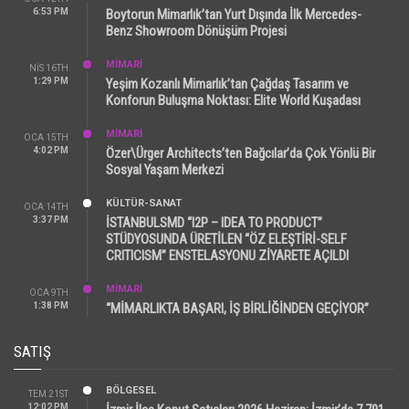
6:53 PM
Boytorun Mimarlık’tan Yurt Dışında İlk Mercedes-
Benz Showroom Dönüşüm Projesi
MİMARİ
NIS 16TH
1:29 PM
Yeşim Kozanlı Mimarlık’tan Çağdaş Tasarım ve
Konforun Buluşma Noktası: Elite World Kuşadası
MİMARİ
OCA 15TH
4:02 PM
Özer\Ürger Architects’ten Bağcılar’da Çok Yönlü Bir
Sosyal Yaşam Merkezi
KÜLTÜR-SANAT
OCA 14TH
3:37 PM
İSTANBULSMD “I2P – IDEA TO PRODUCT”
STÜDYOSUNDA ÜRETİLEN “ÖZ ELEŞTİRİ-SELF
CRITICISM” ENSTELASYONU ZİYARETE AÇILDI
MİMARİ
OCA 9TH
1:38 PM
“MİMARLIKTA BAŞARI, İŞ BİRLİĞİNDEN GEÇİYOR”
SATIŞ
BÖLGESEL
TEM 21ST
12:02 PM