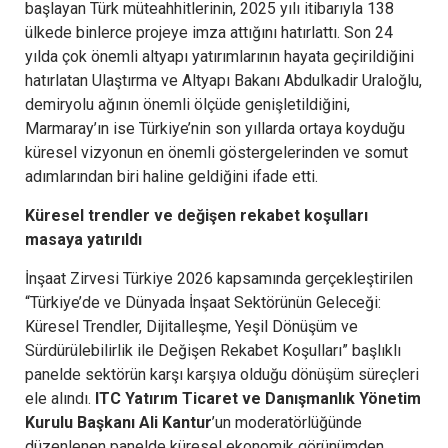
başlayan Türk müteahhitlerinin, 2025 yılı itibarıyla 138
ülkede binlerce projeye imza attığını hatırlattı. Son 24
yılda çok önemli altyapı yatırımlarının hayata geçirildiğini
hatırlatan Ulaştırma ve Altyapı Bakanı Abdulkadir Uraloğlu,
demiryolu ağının önemli ölçüde genişletildiğini,
Marmaray’ın ise Türkiye’nin son yıllarda ortaya koyduğu
küresel vizyonun en önemli göstergelerinden ve somut
adımlarından biri haline geldiğini ifade etti.
Küresel trendler ve değişen rekabet koşulları
masaya yatırıldı
İnşaat Zirvesi Türkiye 2026 kapsamında gerçekleştirilen
“Türkiye’de ve Dünyada İnşaat Sektörünün Geleceği:
Küresel Trendler, Dijitalleşme, Yeşil Dönüşüm ve
Sürdürülebilirlik ile Değişen Rekabet Koşulları” başlıklı
panelde sektörün karşı karşıya olduğu dönüşüm süreçleri
ele alındı.
ITC Yatırım Ticaret ve Danışmanlık Yönetim
Kurulu Başkanı Ali Kantur
’un moderatörlüğünde
düzenlenen panelde küresel ekonomik görünümden