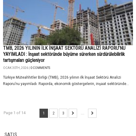
TMB, 2026 YILININ İLK İNŞAAT SEKTÖRÜ ANALİZİ RAPORU’NU
YAYIMLADI : İnşaat sektöründe büyüme sürerken sürdürülebilirlik
tartışmaları güçleniyor
OCAK 30TH, 2026 |
0 COMMENTS
Türkiye Müteahhitler Birliği (TMB), 2026 yılının ilk İnşaat Sektörü Analizi
Raporu’nu yayımladı. Raporda, ekonomik göstergelerin, inşaat sektöründe...
Page 1 of 14
1
2
3
...
SATIŞ