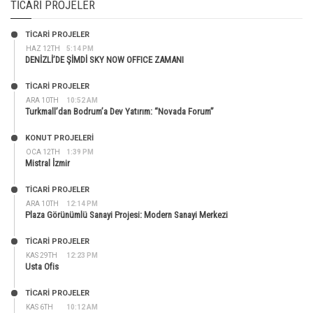
TICARI PROJELER
TİCARİ PROJELER
HAZ 12TH
5:14 PM
DENİZLİ’DE ŞİMDİ SKY NOW OFFICE ZAMANI
TİCARİ PROJELER
ARA 10TH
10:52 AM
Turkmall’dan Bodrum’a Dev Yatırım: “Novada Forum”
KONUT PROJELERI
OCA 12TH
1:39 PM
Mistral İzmir
TİCARİ PROJELER
ARA 10TH
12:14 PM
Plaza Görünümlü Sanayi Projesi: Modern Sanayi Merkezi
TİCARİ PROJELER
KAS 29TH
12:23 PM
Usta Ofis
TİCARİ PROJELER
KAS 6TH
10:12 AM