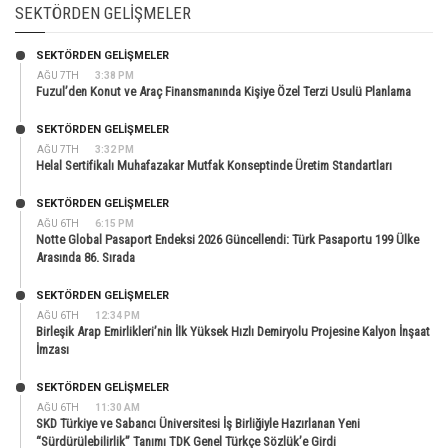
SEKTÖRDEN GELIŞMELER
SEKTÖRDEN GELIŞMELER
AĞU 7TH
3:38 PM
Fuzul’den Konut ve Araç Finansmanında Kişiye Özel Terzi Usulü Planlama
SEKTÖRDEN GELIŞMELER
AĞU 7TH
3:32 PM
Helal Sertifikalı Muhafazakar Mutfak Konseptinde Üretim Standartları
SEKTÖRDEN GELIŞMELER
AĞU 6TH
6:15 PM
Notte Global Pasaport Endeksi 2026 Güncellendi: Türk Pasaportu 199 Ülke
Arasında 86. Sırada
SEKTÖRDEN GELIŞMELER
AĞU 6TH
12:34 PM
Birleşik Arap Emirlikleri’nin İlk Yüksek Hızlı Demiryolu Projesine Kalyon İnşaat
İmzası
SEKTÖRDEN GELIŞMELER
AĞU 6TH
11:30 AM
SKD Türkiye ve Sabancı Üniversitesi İş Birliğiyle Hazırlanan Yeni
“Sürdürülebilirlik” Tanımı TDK Genel Türkçe Sözlük’e Girdi