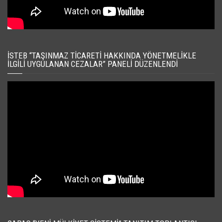
İSTEB “TAŞINMAZ TICARETI HAKKINDA YÖNETMELIKLE
İLGILI UYGULANAN CEZALAR” PANELI DÜZENLENDI