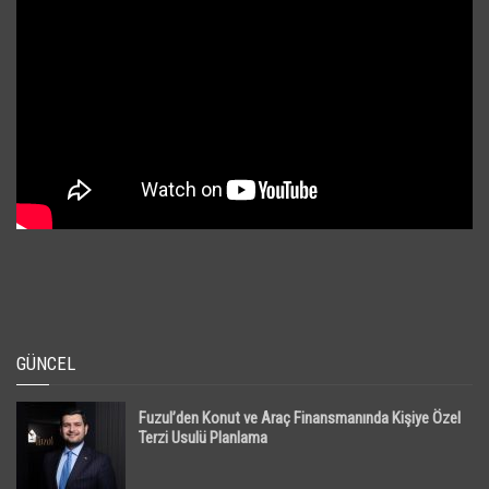
GÜNCEL
Fuzul’den Konut ve Araç Finansmanında Kişiye Özel
Terzi Usulü Planlama