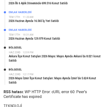
2026 İlk 6 Aylık Döneminde 699.516 Konut Satıldı
EMLAK HABERLERI
TEM 17TH
11:22 AM
2026 Haziran Ayında 16.565 İş Yeri Satıldı
EMLAK HABERLERI
TEM 17TH
10:31 AM
2026 Haziran Ayında 129.979 Konut Satıldı
BÖLGESEL
HAZ 23RD
12:59 PM
Ankara İlçe Konut Satışları 2026 Mayıs: Mayıs Ayında Ankara’da 8.021 konut
Satıldı
BÖLGESEL
HAZ 23RD
12:17 PM
2026 Mayıs İzmir İlçe Konut Satışları: Mayıs Ayında İzmir’de 5.624 Konut
Satıldı
RSS hatası:
WP HTTP Error: cURL error 60: Peer's
Certificate has expired.
TEKNOLOJI