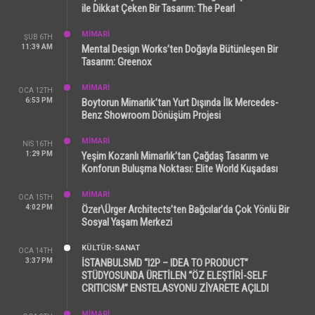
ile Dikkat Çeken Bir Tasarım: The Pearl
MİMARİ
ŞUB 6TH
11:39 AM
Mental Design Works’ten Doğayla Bütünleşen Bir
Tasarım: Greenox
MİMARİ
OCA 12TH
6:53 PM
Boytorun Mimarlık’tan Yurt Dışında İlk Mercedes-
Benz Showroom Dönüşüm Projesi
MİMARİ
NIS 16TH
1:29 PM
Yeşim Kozanlı Mimarlık’tan Çağdaş Tasarım ve
Konforun Buluşma Noktası: Elite World Kuşadası
MİMARİ
OCA 15TH
4:02 PM
Özer\Ürger Architects’ten Bağcılar’da Çok Yönlü Bir
Sosyal Yaşam Merkezi
KÜLTÜR-SANAT
OCA 14TH
3:37 PM
İSTANBULSMD “I2P – IDEA TO PRODUCT”
STÜDYOSUNDA ÜRETİLEN “ÖZ ELEŞTİRİ-SELF
CRITICISM” ENSTELASYONU ZİYARETE AÇILDI
MİMARİ