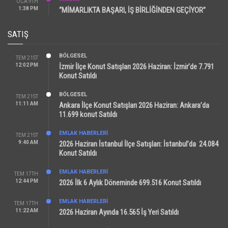
OCA 9TH
1:38 PM
“MİMARLIKTA BAŞARI, İŞ BİRLİĞİNDEN GEÇİYOR”
SATIŞ
BÖLGESEL
TEM 21ST
12:02 PM
İzmir İlçe Konut Satışları 2026 Haziran: İzmir’de 7.791
Konut Satıldı
BÖLGESEL
TEM 21ST
11:11 AM
Ankara İlçe Konut Satışları 2026 Haziran: Ankara’da
11.699 konut Satıldı
EMLAK HABERLERI
TEM 21ST
9:40 AM
2026 Haziran İstanbul İlçe Satışları: İstanbul’da 24.084
Konut Satıldı
EMLAK HABERLERI
TEM 17TH
12:44 PM
2026 İlk 6 Aylık Döneminde 699.516 Konut Satıldı
EMLAK HABERLERI
TEM 17TH
11:22 AM
2026 Haziran Ayında 16.565 İş Yeri Satıldı