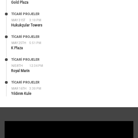
Gold Plaza
TİCARİ PROJELER
MAY 31ST
3:10 PM
Hukukçular Towers
TİCARİ PROJELER
MAY 25TH
5:51 PM
K Plaza
TİCARİ PROJELER
NIS 8TH
12:34 PM
Royal Marin
TİCARİ PROJELER
MAR 16TH
3:30 PM
Yıldırım Kule