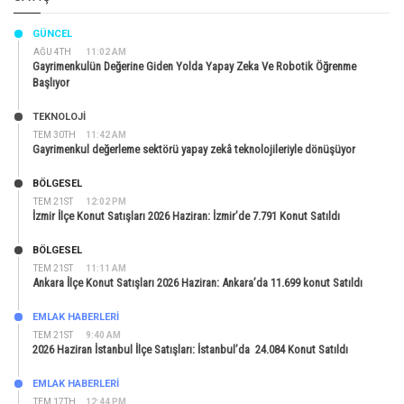
GÜNCEL
AĞU 4TH
11:02 AM
Gayrimenkulün Değerine Giden Yolda Yapay Zeka Ve Robotik Öğrenme
Başlıyor
TEKNOLOJİ
TEM 30TH
11:42 AM
Gayrimenkul değerleme sektörü yapay zekâ teknolojileriyle dönüşüyor
BÖLGESEL
TEM 21ST
12:02 PM
İzmir İlçe Konut Satışları 2026 Haziran: İzmir’de 7.791 Konut Satıldı
BÖLGESEL
TEM 21ST
11:11 AM
Ankara İlçe Konut Satışları 2026 Haziran: Ankara’da 11.699 konut Satıldı
EMLAK HABERLERI
TEM 21ST
9:40 AM
2026 Haziran İstanbul İlçe Satışları: İstanbul’da 24.084 Konut Satıldı
EMLAK HABERLERI
TEM 17TH
12:44 PM