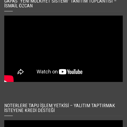
GAPAS “YENI MÜLKIYET SISTEMI” TANITIM TOPLANTISI –
İSMAIL ÖZCAN
NOTERLERE TAPU İŞLEM YETKISI – YALITIM TAPTIRMAK
İSTEYENE KREDI DESTEĞI