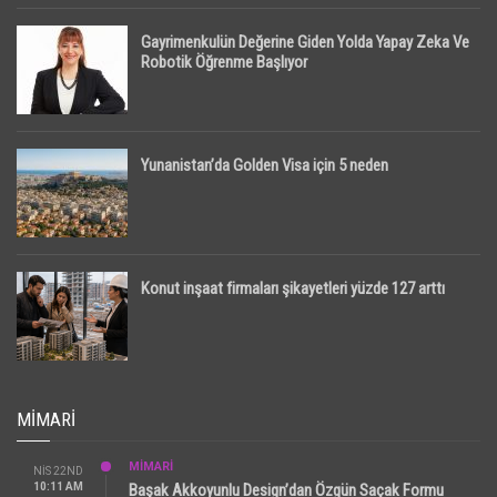
Gayrimenkulün Değerine Giden Yolda Yapay Zeka Ve
Robotik Öğrenme Başlıyor
Yunanistan’da Golden Visa için 5 neden
Konut inşaat firmaları şikayetleri yüzde 127 arttı
MIMARI
MİMARİ
NIS 22ND
10:11 AM
Başak Akkoyunlu Design’dan Özgün Saçak Formu