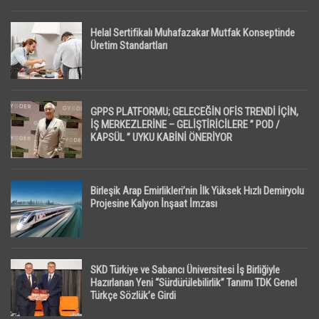
Helal Sertifikalı Muhafazakar Mutfak Konseptinde
Üretim Standartları
GPPS PLATFORMU; GELECEĞİN OFİS TRENDİ İÇİN,
İŞ MERKEZLERİNE – GELİŞTİRİCİLERE ” POD /
KAPSÜL ” UYKU KABİNİ ÖNERİYOR
Birleşik Arap Emirlikleri’nin İlk Yüksek Hızlı Demiryolu
Projesine Kalyon İnşaat İmzası
SKD Türkiye ve Sabancı Üniversitesi İş Birliğiyle
Hazırlanan Yeni “Sürdürülebilirlik” Tanımı TDK Genel
Türkçe Sözlük’e Girdi