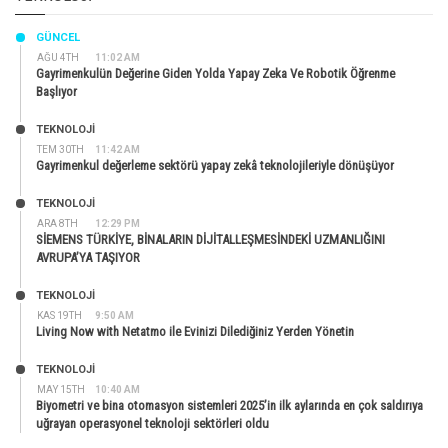
GÜNCEL
AĞU 4TH
11:02 AM
Gayrimenkulün Değerine Giden Yolda Yapay Zeka Ve Robotik Öğrenme
Başlıyor
TEKNOLOJİ
TEM 30TH
11:42 AM
Gayrimenkul değerleme sektörü yapay zekâ teknolojileriyle dönüşüyor
TEKNOLOJİ
ARA 8TH
12:29 PM
SİEMENS TÜRKİYE, BİNALARIN DİJİTALLEŞMESİNDEKİ UZMANLIĞINI
AVRUPA’YA TAŞIYOR
TEKNOLOJİ
KAS 19TH
9:50 AM
Living Now with Netatmo ile Evinizi Dilediğiniz Yerden Yönetin
TEKNOLOJİ
MAY 15TH
10:40 AM
Biyometri ve bina otomasyon sistemleri 2025’in ilk aylarında en çok saldırıya
uğrayan operasyonel teknoloji sektörleri oldu