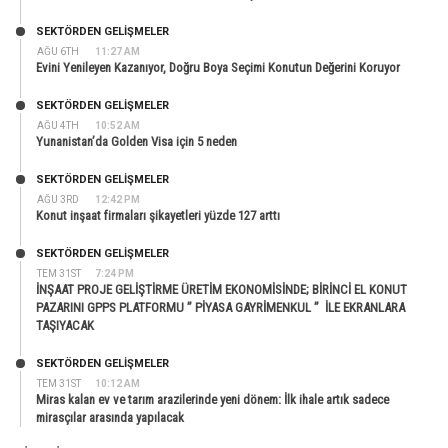
SEKTÖRDEN GELIŞMELER
AĞU 6TH
11:27 AM
Evini Yenileyen Kazanıyor, Doğru Boya Seçimi Konutun Değerini Koruyor
SEKTÖRDEN GELIŞMELER
AĞU 4TH
10:52 AM
Yunanistan’da Golden Visa için 5 neden
SEKTÖRDEN GELIŞMELER
AĞU 3RD
12:42 PM
Konut inşaat firmaları şikayetleri yüzde 127 arttı
SEKTÖRDEN GELIŞMELER
TEM 31ST
7:24 PM
İNŞAAT PROJE GELİŞTİRME ÜRETİM EKONOMİSİNDE; BİRİNCİ EL KONUT
PAZARINI GPPS PLATFORMU ” PİYASA GAYRİMENKUL ” İLE EKRANLARA
TAŞIYACAK
SEKTÖRDEN GELIŞMELER
TEM 31ST
10:12 AM
Miras kalan ev ve tarım arazilerinde yeni dönem: İlk ihale artık sadece
mirasçılar arasında yapılacak