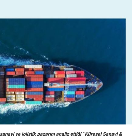
ayi ve lojistik pazarını analiz ettiği ‘’Küresel Sanayi &