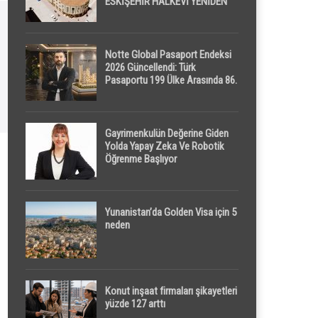
ESKİŞEHİR HALKEVİ YENİDEN
HAYAT BULUYOR
Notte Global Pasaport Endeksi
2026 Güncellendi: Türk
Pasaportu 199 Ülke Arasında 86.
Sırada
Gayrimenkulün Değerine Giden
Yolda Yapay Zeka Ve Robotik
Öğrenme Başlıyor
Yunanistan’da Golden Visa için 5
neden
Konut inşaat firmaları şikayetleri
yüzde 127 arttı