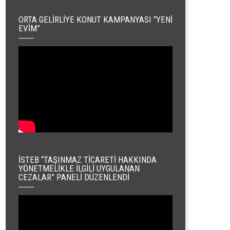
ORTA GELIRLIYE KONUT KAMPANYASI “YENI
EVIM”
İSTEB “TAŞINMAZ TICARETI HAKKINDA
YÖNETMELIKLE İLGILI UYGULANAN
CEZALAR” PANELI DÜZENLENDI