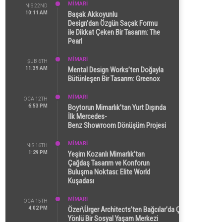
MİMARİ
NIS 22ND
10:11 AM
Başak Akkoyunlu
Design’dan Özgün Saçak Formu
ile Dikkat Çeken Bir Tasarım: The
Pearl
MİMARİ
ŞUB 6TH
11:39 AM
Mental Design Works’ten Doğayla
Bütünleşen Bir Tasarım: Greenox
MİMARİ
OCA 12TH
6:53 PM
Boytorun Mimarlık’tan Yurt Dışında
İlk Mercedes-
Benz Showroom Dönüşüm Projesi
MİMARİ
NIS 16TH
1:29 PM
Yeşim Kozanlı Mimarlık’tan
Çağdaş Tasarım ve Konforun
Buluşma Noktası: Elite World
Kuşadası
MİMARİ
OCA 15TH
4:02 PM
Özer\Ürger Architects’ten Bağcılar’da Çok
Yönlü Bir Sosyal Yaşam Merkezi