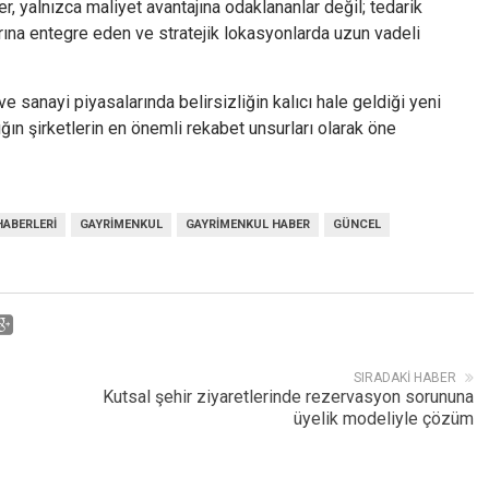
, yalnızca maliyet avantajına odaklananlar değil; tedarik
larına entegre eden ve stratejik lokasyonlarda uzun vadeli
ve sanayi piyasalarında belirsizliğin kalıcı hale geldiği yeni
ığın şirketlerin en önemli rekabet unsurları olarak öne
HABERLERI
GAYRIMENKUL
GAYRIMENKUL HABER
GÜNCEL
SIRADAKI HABER
Kutsal şehir ziyaretlerinde rezervasyon sorununa
üyelik modeliyle çözüm