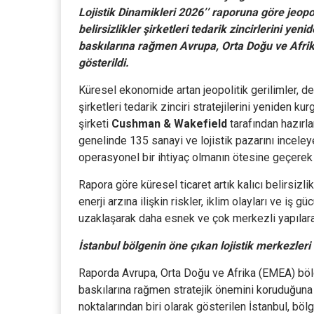
Lojistik Dinamikleri 2026’’ raporuna göre jeopolit
belirsizlikler şirketleri tedarik zincirlerini y
baskılarına rağmen Avrupa, Orta Doğu ve Afrika
gösterildi.
Küresel ekonomide artan jeopolitik gerilimler, de
şirketleri tedarik zinciri stratejilerini yeniden 
şirketi
Cushman & Wakefield
tarafından hazırla
genelinde 135 sanayi ve lojistik pazarını inceley
operasyonel bir ihtiyaç olmanın ötesine geçerek 
Rapora göre küresel ticaret artık kalıcı belirsizli
enerji arzına ilişkin riskler, iklim olayları ve iş g
uzaklaşarak daha esnek ve çok merkezli yapılar
İstanbul bölgenin öne çıkan lojistik merkezleri
Raporda Avrupa, Orta Doğu ve Afrika (EMEA) bölg
baskılarına rağmen stratejik önemini koruduğuna d
noktalarından biri olarak gösterilen İstanbul, bölg