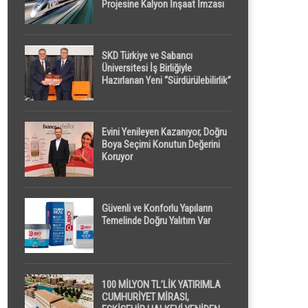
Projesine Kalyon İnşaat İmzası
SKD Türkiye ve Sabancı
Üniversitesi İş Birliğiyle
Hazırlanan Yeni “Sürdürülebilirlik”
Tanımı TDK Genel Türkçe
Sözlük’e Girdi
Evini Yenileyen Kazanıyor, Doğru
Boya Seçimi Konutun Değerini
Koruyor
Güvenli ve Konforlu Yapıların
Temelinde Doğru Yalıtım Var
100 MİLYON TL’LİK YATIRIMLA
CUMHURİYET MİRASI,