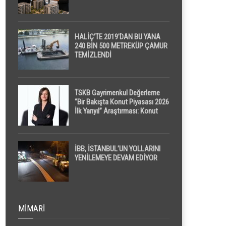
HALİÇ’TE 2019’DAN BU YANA
240 BİN 500 METREKÜP ÇAMUR
TEMİZLENDİ
TSKB Gayrimenkul Değerleme
“Bir Bakışta Konut Piyasası 2026
İlk Yarıyıl” Araştırması: Konut
Piyasasında Dengeli Görünüm
Sürerken, İlk El ve İpotekli
Satışlarda Sınırlı Toparlanma
Dikkat Çekti
İBB, İSTANBUL’UN YOLLARINI
YENİLEMEYE DEVAM EDİYOR
MIMARI