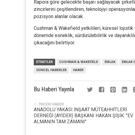
Rapora göre gelecekte başarı sağlayacak şirketler
zincirlerini çeşitlendiren, teknolojiyi operasyon
pozisyon alanlar olacak.
Cushman & Wakefield yetkilileri, küresel lojistik 
dönemde esneklik, sürdürülebilirlik ve dayanıklıl
çıkacağını belirtiyor.
ETIKETLER
CUSHMAN & WAKEFIELD
EMLAK
EMLAK 
GÜNCEL HABERLER
HABER
Bu Haberi Yayınla
ÖNCEKI HABER
ANADOLU YAKASI İNŞAAT MÜTEAHHİTLERİ
DERNEĞİ (AYİDER) BAŞKANI HAKAN ŞİŞİK: "EV
ALMANIN TAM ZAMANI"