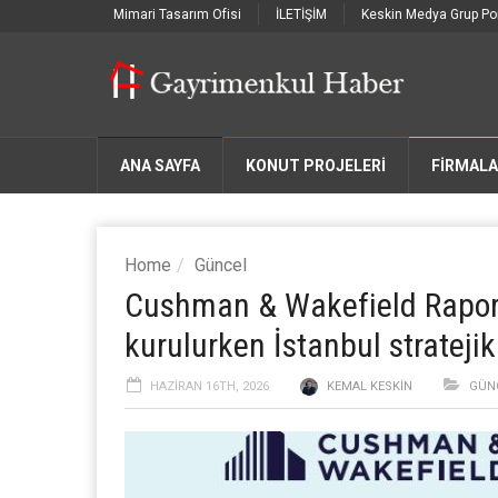
Mimari Tasarım Ofisi
İLETİŞİM
Keskin Medya Grup Por
ANA SAYFA
KONUT PROJELERİ
FIRMAL
Home
Güncel
Cushman & Wakefield Raporu:
kurulurken İstanbul stratej
HAZIRAN 16TH, 2026
KEMAL KESKIN
GÜN