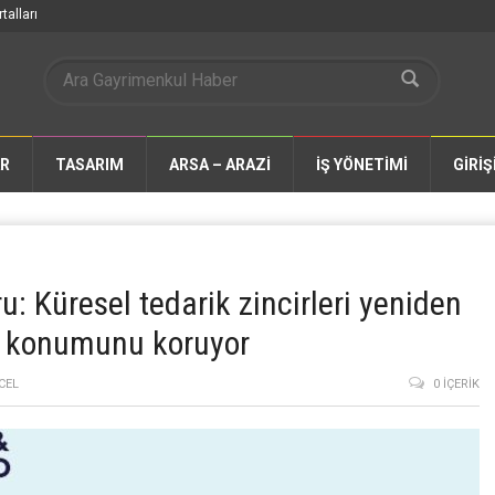
talları
AR
TASARIM
ARSA – ARAZİ
İŞ YÖNETİMİ
GİRİŞ
 Küresel tedarik zincirleri yeniden
ik konumunu koruyor
CEL
0 İÇERIK