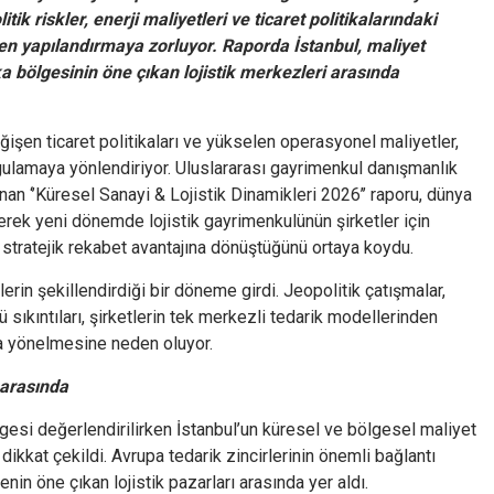
ik riskler, enerji maliyetleri ve ticaret politikalarındaki
eniden yapılandırmaya zorluyor. Raporda İstanbul, maliyet
 bölgesinin öne çıkan lojistik merkezleri arasında
ğişen ticaret politikaları ve yükselen operasyonel maliyetler,
kurgulamaya yönlendiriyor. Uluslararası gayrimenkul danışmanlık
nan ‘’Küresel Sanayi & Lojistik Dinamikleri 2026’’ raporu, dünya
erek yeni dönemde lojistik gayrimenkulünün şirketler için
stratejik rekabet avantajına dönüştüğünü ortaya koydu.
klerin şekillendirdiği bir döneme girdi. Jeopolitik çatışmalar,
ücü sıkıntıları, şirketlerin tek merkezli tedarik modellerinden
a yönelmesine neden oluyor.
 arasında
esi değerlendirilirken İstanbul’un küresel ve bölgesel maliyet
ikkat çekildi. Avrupa tedarik zincirlerinin önemli bağlantı
enin öne çıkan lojistik pazarları arasında yer aldı.