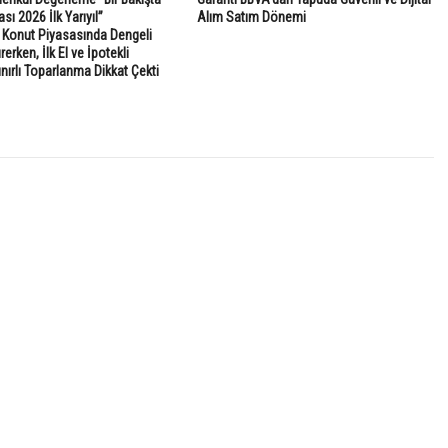
sı 2026 İlk Yarıyıl”
Alım Satım Dönemi
: Konut Piyasasında Dengeli
rken, İlk El ve İpotekli
ınırlı Toparlanma Dikkat Çekti