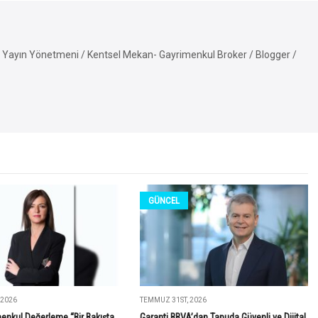
Yayın Yönetmeni / Kentsel Mekan- Gayrimenkul Broker / Blogger /
GÜNCEL
 2026
TEMMUZ 31ST, 2026
enkul Değerleme “Bir Bakışta
Garanti BBVA’dan Tapuda Güvenli ve Dijital