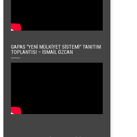
GAPAS “YENI MÜLKIYET SISTEMI” TANITIM
TOPLANTISI – İSMAIL ÖZCAN