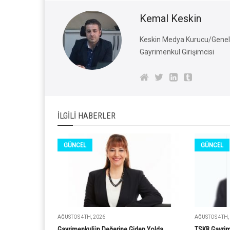
Kemal Keskin
Keskin Medya Kurucu/Genel 
Gayrimenkul Girişimcisi
İLGILI HABERLER
GÜNCEL
GÜNCEL
AĞUSTOS 4TH, 2026
AĞUSTOS 4TH,
Gayrimenkulün Değerine Giden Yolda
TSKB Gayrim