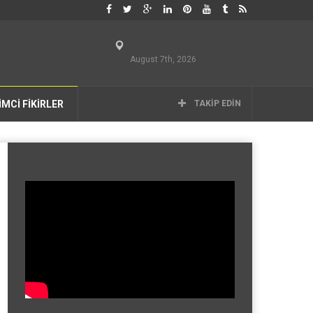
August 7th, 2026
İMCİ FİKİRLER
TAKIP EDIN