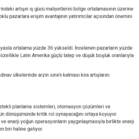
ndeki artışın iş gücü maliyetlerini bölge ortalamasının üzerine
çoklu pazarlara erişim avantajının yatırımcılar açısından önemini
 kıyasla ortalama yüzde 36 yükseldi. İncelenen pazarların yüzde
, özellikle Latin Amerika güçlü talep ve düşük boşluk oranlarıyla
inav ülkelerinde arzın sınırlı kalması kira artışlarını
ekli planlama sistemleri, otomasyon çözümleri ve
rünün dönüşümünde kritik rol oynayacağını ortaya koyuyor.
i ve enerji yoğun operasyonların yaygınlaşmasıyla birlikte enerji
 biri haline geliyor.