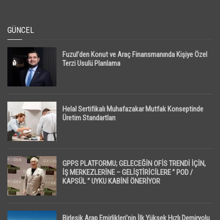
GÜNCEL
Fuzul’den Konut ve Araç Finansmanında Kişiye Özel
Terzi Usulü Planlama
Helal Sertifikalı Muhafazakar Mutfak Konseptinde
Üretim Standartları
GPPS PLATFORMU; GELECEĞİN OFİS TRENDİ İÇİN,
İŞ MERKEZLERİNE – GELİŞTİRİCİLERE ” POD /
KAPSÜL ” UYKU KABİNİ ÖNERİYOR
Birleşik Arap Emirlikleri’nin İlk Yüksek Hızlı Demiryolu