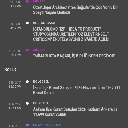
MİMARİ
OCA 15TH
4:02 PM
Özer\Ürger Architects’ten Bağcılar’da Çok Yönlü Bir
Sosyal Yaşam Merkezi
KÜLTÜR-SANAT
OCA 14TH
3:37 PM
İSTANBULSMD “I2P – IDEA TO PRODUCT”
STÜDYOSUNDA ÜRETİLEN “ÖZ ELEŞTİRİ-SELF
CRITICISM” ENSTELASYONU ZİYARETE AÇILDI
MİMARİ
OCA 9TH
1:38 PM
“MİMARLIKTA BAŞARI, İŞ BİRLİĞİNDEN GEÇİYOR”
SATIŞ
BÖLGESEL
TEM 21ST
12:02 PM
İzmir İlçe Konut Satışları 2026 Haziran: İzmir’de 7.791
Konut Satıldı
BÖLGESEL
TEM 21ST
11:11 AM
Ankara İlçe Konut Satışları 2026 Haziran: Ankara’da
11.699 konut Satıldı
EMLAK HABERLERI
TEM 21ST