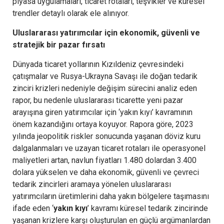
piyasa uygulamaları, ticaret rotaları, teşvikler ve küresel
trendler detaylı olarak ele alınıyor.
Uluslararası yatırımcılar için ekonomik, güvenli ve
stratejik bir pazar fırsatı
Dünyada ticaret yollarının Kızıldeniz çevresindeki
çatışmalar ve Rusya-Ukrayna Savaşı ile doğan tedarik
zinciri krizleri nedeniyle değişim sürecini analiz eden
rapor, bu nedenle uluslararası ticarette yeni pazar
arayışına giren yatırımcılar için ‘yakın kıyı’ kavramının
önem kazandığını ortaya koyuyor. Rapora göre, 2023
yılında jeopolitik riskler sonucunda yaşanan döviz kuru
dalgalanmaları ve uzayan ticaret rotaları ile operasyonel
maliyetleri artan, navlun fiyatları 1.480 dolardan 3.400
dolara yükselen ve daha ekonomik, güvenli ve çevreci
tedarik zincirleri aramaya yönelen uluslararası
yatırımcıların üretimlerini daha yakın bölgelere taşımasını
ifade eden ‘
yakın kıyı
’ kavramı küresel tedarik zincirinde
yaşanan krizlere karşı oluşturulan en güçlü argümanlardan