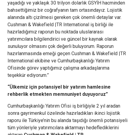
yaşadığı ve yaklaşık 30 trilyon dolarlık GSYİH hacminden
bahsettiğimiz bir coğrafyanın tam ortasındayız. Lojistik
alanında altı çizilmesi gereken çok önemli detaylar var.
Cushman & Wakefield |TR International iş birliği ile
hazırladığımız raporun bu noktada uluslararası
yatırımcılara bilgilendirici ve güncel bir kaynak olarak
sunuluyor olmasını çok değerli buluyorum. Raporun
hazırlanmasında emeği geçen Cushman & Wakefield |TR
International ekibine ve Cumhurbaşkanlığı Yatırım
Ofisinde görev yaptığımız çalışma arkadaşlarıma
teşekkür ediyorum.”
“Ülkemiz için potansiyel bir yatırım hamlesine
rehberlik etmekten memnuniyet duyuyoruz”
Cumhurbaşkanlığı Yatırım Ofisi iş birliğiyle 2 yıl aradan
sonra gayrimenkul özelinde hazırladıkları ikinci lojistik
raporu ile Türkiye’nin bu alanda taşıdığı önemli potansiyeli
tüm yönleriyle yatırımcılara aktarmayı hedeflediklerini
aktaran
Cushman & Wakefield | TR