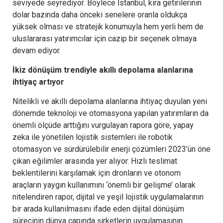
seviyede seyrediyor. Böylece İstanbul, kira getirilerinin
dolar bazında daha önceki senelere oranla oldukça
yüksek olması ve stratejik konumuyla hem yerli hem de
uluslararası yatırımcılar için cazip bir seçenek olmaya
devam ediyor.
İkiz
dönüşüm trendiyle akıllı depolama alanlarına
ihtiyaç artıyo
r
Nitelikli ve akıllı depolama alanlarına ihtiyaç duyulan yeni
dönemde teknoloji ve otomasyona yapılan yatırımların da
önemli ölçüde arttığını vurgulayan rapora göre, yapay
zeka ile yönetilen lojistik sistemleri ile robotik
otomasyon ve sürdürülebilir enerji çözümleri 2023’ün öne
çıkan eğilimler arasında yer alıyor. Hızlı teslimat
beklentilerini karşılamak için dronların ve otonom
araçların yaygın kullanımını ‘önemli bir gelişme’ olarak
nitelendiren rapor, dijital ve yeşil lojistik uygulamalarının
bir arada kullanılmasını ifade eden dijital dönüşüm
sürecinin dünya çapında şirketlerin uygulamasının