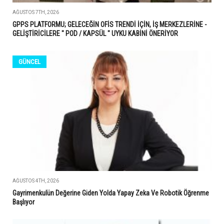
AĞUSTOS 7TH, 2026
GPPS PLATFORMU; GELECEĞİN OFİS TRENDİ İÇİN, İŞ MERKEZLERİNE -
GELİŞTİRİCİLERE " POD / KAPSÜL " UYKU KABİNİ ÖNERİYOR
GÜNCEL
AĞUSTOS 4TH, 2026
Gayrimenkulün Değerine Giden Yolda Yapay Zeka Ve Robotik Öğrenme
Başlıyor