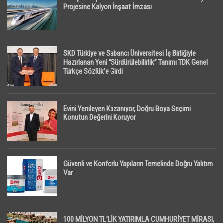
Projesine Kalyon İnşaat İmzası
SKD Türkiye ve Sabancı Üniversitesi İş Birliğiyle
Hazırlanan Yeni “Sürdürülebilirlik” Tanımı TDK Genel
Türkçe Sözlük’e Girdi
Evini Yenileyen Kazanıyor, Doğru Boya Seçimi
Konutun Değerini Koruyor
Güvenli ve Konforlu Yapıların Temelinde Doğru Yalıtım
Var
100 MİLYON TL’LİK YATIRIMLA CUMHURİYET MİRASI,