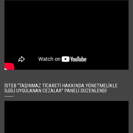
İSTEB “TAŞINMAZ TICARETI HAKKINDA YÖNETMELIKLE
İLGILI UYGULANAN CEZALAR” PANELI DÜZENLENDI