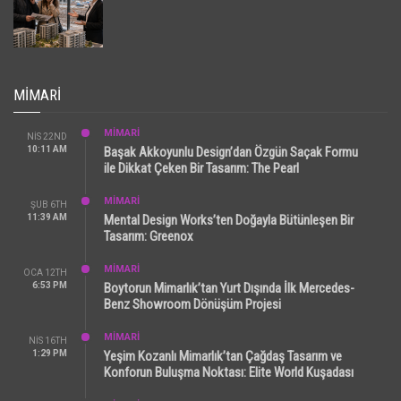
MIMARI
MİMARİ
NIS 22ND
10:11 AM
Başak Akkoyunlu Design’dan Özgün Saçak Formu
ile Dikkat Çeken Bir Tasarım: The Pearl
MİMARİ
ŞUB 6TH
11:39 AM
Mental Design Works’ten Doğayla Bütünleşen Bir
Tasarım: Greenox
MİMARİ
OCA 12TH
6:53 PM
Boytorun Mimarlık’tan Yurt Dışında İlk Mercedes-
Benz Showroom Dönüşüm Projesi
MİMARİ
NIS 16TH
1:29 PM
Yeşim Kozanlı Mimarlık’tan Çağdaş Tasarım ve
Konforun Buluşma Noktası: Elite World Kuşadası